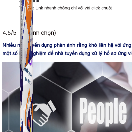
ATP Link
Tạo Bio Link nhanh chóng chỉ với vài click chuột
4.5/5 - (2 bình chọn)
Nhiều nhà tuyển dụng phản ánh rằng khó liên hệ với ứng 
một số kinh nghiệm để nhà tuyển dụng xử lý hồ sơ ứng vi
ATP Link
Tạo Bio Link nhanh chóng chỉ với vài click chuột