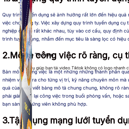
Quy trình tuyển dụng sẽ ảnh hưởng rất lớn đến hiệu quả n
việc cho công ty. Việc xây dựng quy trình tuyển dụng cụ t
nghiệp có thể rất khác nhau, tùy vào cơ cấu, quy định c
trình tuyển dụng, nhắm đến mục tiêu là sàng lọc có hiệu 
2.Mô tả công việc rõ ràng, cụ 
Simple Tikdown
Công cụ giúp bạn tải video Tiktok không có logo nhanh 
Bản mô tả công việc là một những những thành phần quan 
nhiệm vụ đặt ra cho từng vị trí, kỹ năng chuyên môn mà 
quả của việc viết bảng mô tả chung chung, không rõ ràn
phải giải thích lại công việc trong buổi phỏng vấn, hoặc 
bạn sàng lọc ứng viên không phù hợp.
3.Tận dụng mạng lưới tuyển dụ