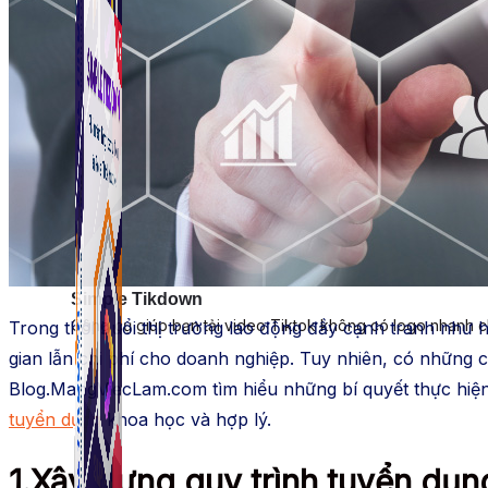
Simple Tikdown
Công cụ giúp bạn tải video Tiktok không có logo nhanh 
Trong thời buổi thị trường lao động đầy cạnh tranh như 
gian lẫn chi phí cho doanh nghiệp. Tuy nhiên, có những 
Blog.MangViecLam.com tìm hiểu những bí quyết thực hiệ
tuyển dụng
khoa học và hợp lý.
1.Xây dựng quy trình tuyển dụng