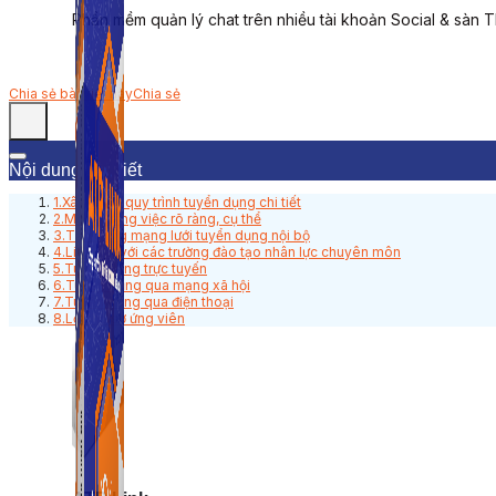
Phần mềm quản lý chat trên nhiều tài khoản Social & sàn 
Chia sẻ bài viết này
Chia sẻ
Nội dung bài viết
1.Xây dựng quy trình tuyển dụng chi tiết
2.Mô tả công việc rõ ràng, cụ thể
3.Tận dụng mạng lưới tuyển dụng nội bộ
4.Liên kết với các trường đào tạo nhân lực chuyên môn
5.Tuyển dụng trực tuyến
6.Tuyển dụng qua mạng xã hội
7.Tuyển dụng qua điện thoại
8.Lọc hồ sơ ứng viên