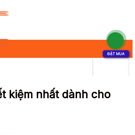
ĐẶT MUA
ĐẶT MUA
iết kiệm nhất dành cho