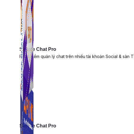
Simple Chat Pro
Phần mềm quản lý chat trên nhiều tài khoản Social & sàn 
Simple Chat Pro