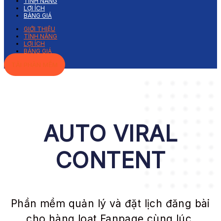
TÍNH NĂNG
LỢI ÍCH
BẢNG GIÁ
GIỚI THIỆU
TÍNH NĂNG
LỢI ÍCH
BẢNG GIÁ
TẢI PHÀN MỀM
AUTO VIRAL
CONTENT
Phần mềm quản lý và đặt lịch đăng bài
cho hàng loạt Fanpage cùng lúc.