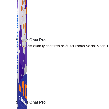
Simple Chat Pro
Phần mềm quản lý chat trên nhiều tài khoản Social & sàn 
Simple Chat Pro