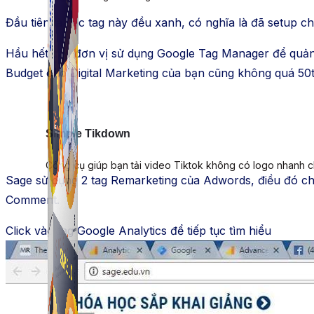
Đầu tiên là các tag này đều xanh, có nghĩa là đã setup c
Hầu hết các đơn vị sử dụng Google Tag Manager để quản 
Budget cho Digital Marketing của bạn cũng không quá 50t
Simple Tikdown
Công cụ giúp bạn tải video Tiktok không có logo nhanh 
Sage sử dụng 2 tag Remarketing của Adwords, điều đó ch
Comment.
Click vào tag Google Analytics để tiếp tục tìm hiểu