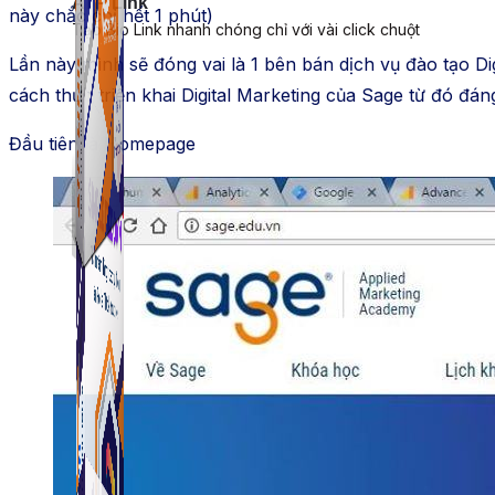
ATP Link
này chắc chỉ hết 1 phút)
Tạo Bio Link nhanh chóng chỉ với vài click chuột
Lần này mình sẽ đóng vai là 1 bên bán dịch vụ đào tạo Dig
cách thức triển khai Digital Marketing của Sage từ đó đán
Đầu tiên là Homepage
ATP Link
Tạo Bio Link nhanh chóng chỉ với vài click chuột