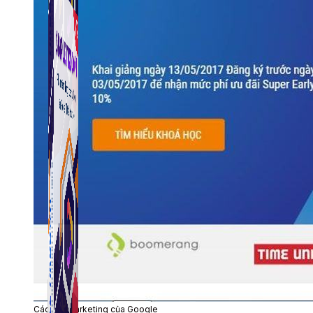
Simple Tikdown
Công cụ giúp bạn tải video Tiktok không có logo nhanh 
Các tag marketing của Google