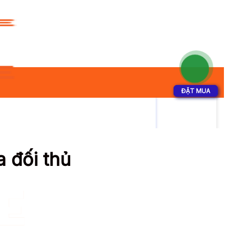
ĐẶT MUA
ĐẶT MUA
 đối thủ