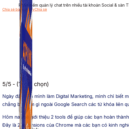
Phần mềm quản lý chat trên nhiều tài khoản Social & sàn 
Chia sẻ bài viết này
Chia sẻ
5/5 - (1 bình chọn)
Ngày đầu tiên mình làm Digital Marketing, mình chỉ biết m
chẳng biết làm gì ngoài Google Search các từ khóa liên qu
Hôm nay sẽ giới thiệu 2 tools để giúp các bạn hoàn thành
Đây là 2 extensions của Chrome mà các bạn có kinh nghiệ