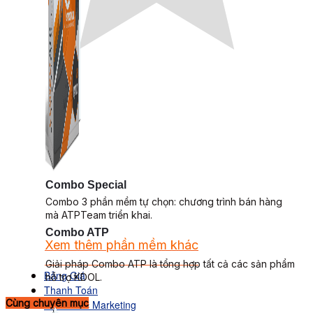
Combo Special
Combo 3 phần mềm tự chọn: chương trình bán hàng
mà ATPTeam triển khai.
Combo ATP
Xem thêm phần mềm khác
Xem thêm phần mềm khác
Giải pháp Combo ATP là tổng hợp tất cả các sản phẩm
Bảng Giá
hỗ trợ KDOL.
Thanh Toán
Cùng chuyên mục
Kiến Thức Marketing