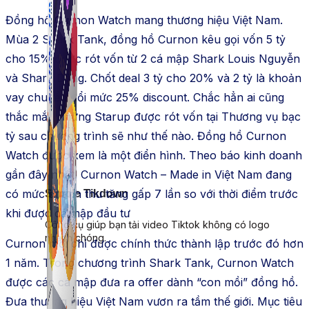
Đồng hồ Curnon Watch mang thương hiệu Việt Nam.
Mùa 2 Shark Tank, đồng hồ Curnon kêu gọi vốn 5 tỷ
cho 15% được rót vốn từ 2 cá mập Shark Louis Nguyễn
và Shark Dũng. Chốt deal 3 tỷ cho 20% và 2 tỷ là khoản
vay chuyển đổi mức 25% discount. Chắc hẳn ai cũng
thắc mắc những Starup được rót vốn tại Thương vụ bạc
tỷ sau chương trình sẽ như thế nào. Đồng hồ Curnon
Watch được xem là một điển hình. Theo báo kinh doanh
gần đây nhất. Curnon Watch – Made in Việt Nam đang
có mức doanh thu tăng gấp 7 lần so với thời điểm trước
Simple Tikdown
khi được cá mập đầu tư
Công cụ giúp bạn tải video Tiktok không có logo
nhanh chóng.
Curnon mới chỉ được chính thức thành lập trước đó hơn
1 năm. Trong chương trình Shark Tank, Curnon Watch
được các cá mập đưa ra offer dành “con mồi” đồng hồ.
Đưa thương hiệu Việt Nam vươn ra tầm thế giới. Mục tiêu