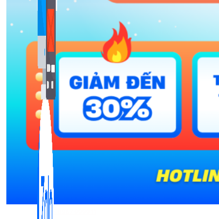
Bán Hàng Online
2,632 bài viết
New
Kiến Thức Website
309 bài viết
Liên hệ: 0967.9999.11