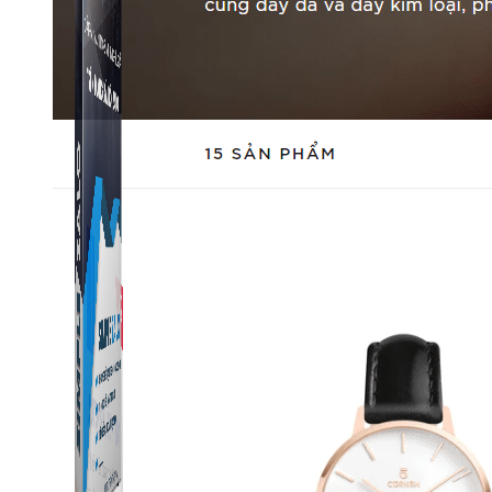
Simple Zalo
Hỗ trợ kết bạn, gửi tin nhắn chăm sóc khách hàng trên
Zalo.