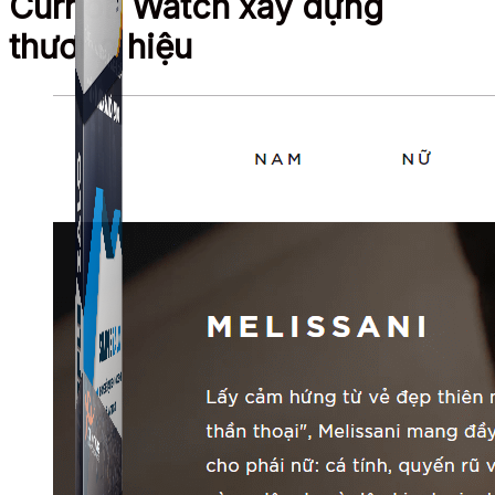
Curnon Watch xây dựng
thương hiệu
Simple UID
Quét UID Facebook: UID profile, UID group, danh
sách tương tác