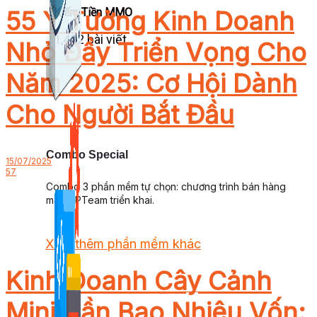
55 Ý Tưởng Kinh Doanh
Kiếm Tiền MMO
1,422 bài viết
Nhỏ Đầy Triển Vọng Cho
Năm 2025: Cơ Hội Dành
Cho Người Bắt Đầu
Combo Special
15/07/2025
57
Combo 3 phần mềm tự chọn: chương trình bán hàng
mà ATPTeam triển khai.
Xem thêm phần mềm khác
Kinh Doanh Cây Cảnh
Xem thêm phần mềm khác
Mini Cần Bao Nhiêu Vốn: