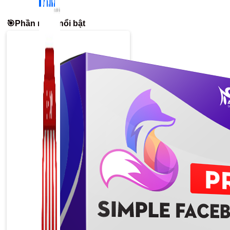
🎯Phần mềm nổi bật
Zalo Marketing
104 bài viết
New