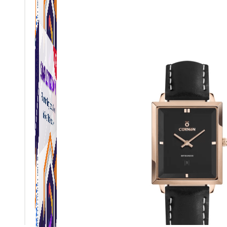
Simple Tikdown
Công cụ giúp bạn tải video Tiktok không có logo
nhanh chóng.