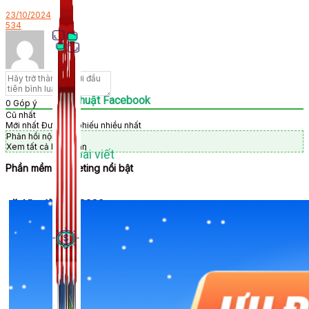
23/10/2024
534
Thủ Thuật Facebook
0
Góp ý
Cũ nhất
Mới nhất
Được bỏ phiếu nhiều nhất
Phản hồi nội tuyến
Xem tất cả bình luận
536 bài viết
Phần mềm Marketing nổi bật
🎉 Ưu đãi Tết 2026
Kiếm Tiền MMO