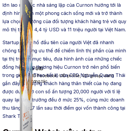
lớn lao mà các nhà sáng lập của Curnon hướng tới là
định hình nên một phong cách sống mới và trở thành
lựa chọn lý tưởng của đối tượng khách hàng trẻ với quy
mô thị trường 4,4 tỷ USD và 11 triệu người tại Việt Nam.
Startup đồng hồ đầu tiên của người Việt đã nhanh
chóng tận dụng ưu thế để chiếm lĩnh thị phần của mình
tại thị trường mục tiêu, đưa hình ảnh của những chiếc
đồng hồ mang thương hiệu Curnon trở nên phổ biến
Simple UID
trong giới trẻ. Theo tiết lộ của CEO Nguyễn Quang Thái
Quét UID Facebook: UID profile, UID group, danh
sách tương tác
gần đây, số lượng khách hàng thân thiết của họ đang
được duy trì ở con số ấn tượng 20,000 người với tỉ lệ
quay lại tăng trưởng đều ở mức 25%, cùng mức doanh
thu tăng gấp 7 lần sau thời điểm gọi vốn thành công tại
Shark Tank.