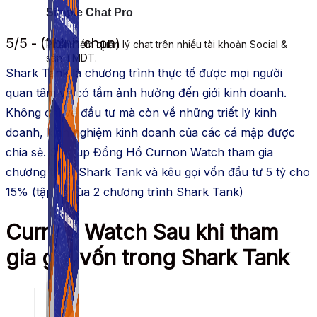
Simple Chat Pro
5/5 - (1 bình chọn)
Phần mềm quản lý chat trên nhiều tài khoản Social &
sàn TMDT.
Shark Tank là chương trình thực tế được mọi người
quan tâm và có tầm ảnh hưởng đến giới kinh doanh.
Không chỉ về đầu tư mà còn về những triết lý kinh
doanh, kinh nghiệm kinh doanh của các cá mập được
chia sẻ. Star up Đồng Hồ Curnon Watch tham gia
chương trình Shark Tank và kêu gọi vốn đầu tư 5 tỷ cho
15% (tập 3 mùa 2 chương trình Shark Tank)
Curnon Watch Sau khi tham
gia gọi vốn trong Shark Tank