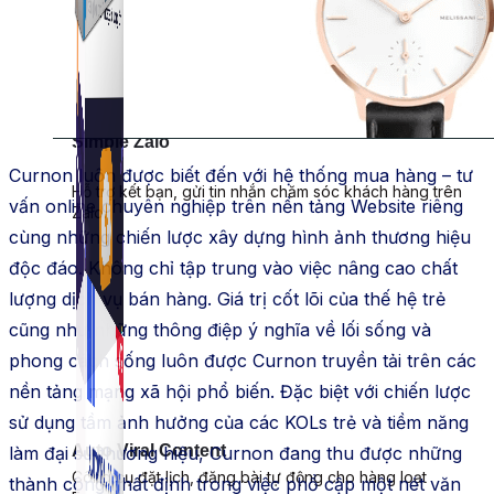
Simple Zalo
Curnon luôn được biết đến với hệ thống mua hàng – tư
Hỗ trợ kết bạn, gửi tin nhắn chăm sóc khách hàng trên
vấn online chuyên nghiệp trên nền tảng Website riêng
Zalo.
cùng những chiến lược xây dựng hình ảnh thương hiệu
độc đáo. Không chỉ tập trung vào việc nâng cao chất
lượng dịch vụ bán hàng. Giá trị cốt lõi của thế hệ trẻ
cũng như những thông điệp ý nghĩa về lối sống và
phong cách sống luôn được Curnon truyền tải trên các
nền tảng mạng xã hội phổ biến. Đặc biệt với chiến lược
sử dụng tầm ảnh hưởng của các KOLs trẻ và tiềm năng
Auto Viral Content
làm đại sứ thương hiệu, Curnon đang thu được những
Công cụ đặt lịch, đăng bài tự động cho hàng loạt
thành công nhất định trong việc phổ cập một nét văn