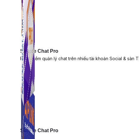
Simple Chat Pro
Phần mềm quản lý chat trên nhiều tài khoản Social & sàn 
Simple Chat Pro