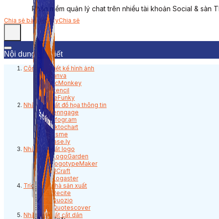
Phần mềm quản lý chat trên nhiều tài khoản Social & sàn 
Chia sẻ bài viết này
Chia sẻ
Nội dung bài viết
Công cụ thiết kế hình ảnh
1. Canva
2. PicMonkey
3. Stencil
4. BeFunky
Nhà sản xuất đồ họa thông tin
5. Venngage
6. Infogr.am
7. Piktochart
8. Visme
9. Ease.ly
Nhà sản xuất logo
10. LogoGarden
11. LogotypeMaker
12. UCraft
13. Logaster
Trích dẫn nhà sản xuất
14. Recite
15. Quozio
16. Quotescover
Nhà sản xuất cắt dán