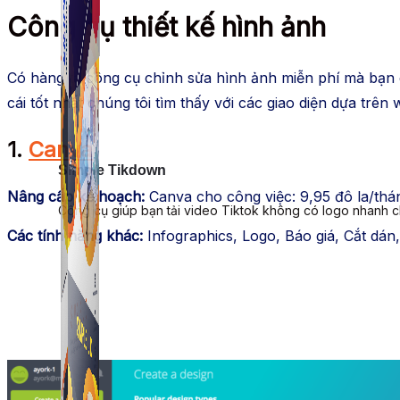
Công cụ thiết kế hình ảnh
Có hàng tá công cụ chỉnh sửa hình ảnh miễn phí mà bạn c
cái tốt nhất chúng tôi tìm thấy với các giao diện dựa trên
1.
Canva
Simple Tikdown
Nâng cấp kế hoạch:
Canva cho công việc: 9,95 đô la/thán
Công cụ giúp bạn tải video Tiktok không có logo nhanh 
Các tính năng khác:
Infographics, Logo, Báo giá, Cắt dán