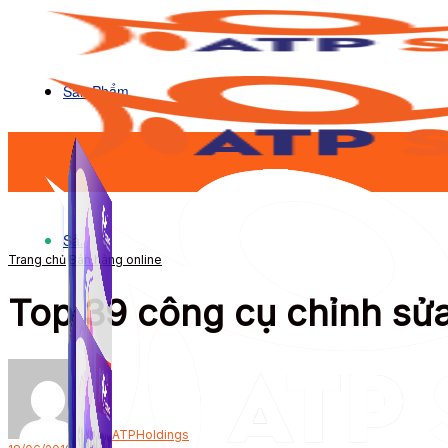
Sản Phẩm
Sản Phẩm
Trang chủ
Bán hàng online
Top 39 công cụ chỉnh sửa
Bởi
ATPHoldings