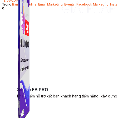
18/06/2019
Trong
Bán hàng online
,
Email Marketing
,
Events
,
Facebook Marketing
,
Inst
0
Simple FB PRO
Phần mềm hỗ trợ kết bạn khách hàng tiềm năng, xây dựng