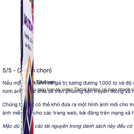
5/5 - (2 bình chọn)
Simple Tikdown
Nếu một bức tranh có giá trị tương đương 1.000 từ và độ 
Công cụ giúp bạn tải video Tiktok không có logo nhanh 
hình ảnh được chia sẻ trên phương tiện truyền thông xã 
Chúng tôi biết có thể khó đưa ra một hình ảnh mới cho mỗ
ảnh miễn phí cho các trang web, bài đăng trên mạng xã h
Mặc dù tất cả các tài nguyên trong danh sách này đều có