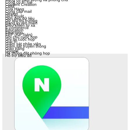
Công cụ trí tuê
Content Creation
CRM
Cửa Hàng
Cung cấp mail
Design
Dịch thuật
Dọn dẹp dữ liệu
Dữ liệu thị trường
Đăng ký tên miền
Điều khiển từ xa
E-commerce
Education
Elearning
ERP (Kế Toán)
Ghi chú cuộc họp
Ghi lại cuộc họp
Giải trí
Giám sát nhân viên
Giám sát truyền thông
Giao hàng
Google
Hệ thống đặt phòng họp
Hỗ trợ biểu đồ