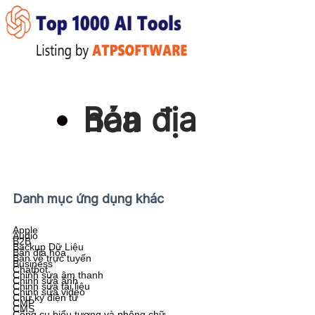
Bản địa hóa
Danh mục ứng dụng khác
Apple
Audio
B2B
Backup Dữ Liệu
Bản địa hóa
Bán vé trực tuyến
Business
Chatbot
Chỉnh sửa âm thanh
Chỉnh sửa ảnh
Chỉnh sửa tài liệu
Chỉnh sửa video
Chữ ký điện tử
CMP
CMS
Công cụ biểu tượng và phông chữ