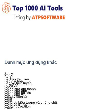
Danh mục ứng dụng khác
Apple
Audio
B2B
Backup Dữ Liệu
Bản địa hóa
Bán vé trực tuyến
Business
Chatbot
Chỉnh sửa âm thanh
Chỉnh sửa ảnh
Chỉnh sửa tài liệu
Chỉnh sửa video
Chữ ký điện tử
CMP
CMS
Công cụ biểu tượng và phông chữ
Công cụ trí tuê
Content Creation
CRM