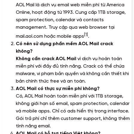
AOL Mail là dịch vụ email web miễn phí từ America
Online, hoạt động từ 1993. Cung cấp 1TB storage,
spam protection, calendar và contacts
management. Truy cập qua web browser tại
[1]
mail.aol.com hoặc mobile apps
.
Có nên sử dụng phần mềm AOL Mail crack
không?
Không cần crack AOL Mail
vì dịch vụ hoàn toàn
miễn phí với đầy đủ tính năng. Crack có thể chứa
malware, vi phạm bản quyền và không cần thiết khi
bản chính thức free và an toàn.
AOL Mail có thực sự miễn phí không?
Có, AOL Mail hoàn toàn miễn phí với 1TB storage,
không giới hạn số email, spam protection, calendar
và mobile apps. Chỉ có ads hiển thị trong interface.
Gói trả phí chỉ thêm customer support, không thêm
tính năng email.
AOL Mail có hỗ trợ tiếng Việt không?