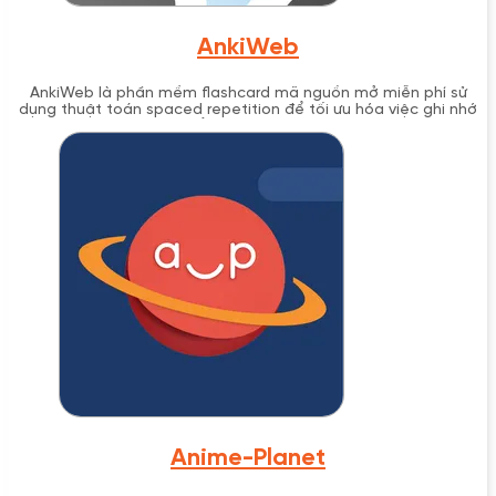
AnkiWeb
AnkiWeb là phần mềm flashcard mã nguồn mở miễn phí sử
dụng thuật toán spaced repetition để tối ưu hóa việc ghi nhớ
dài hạn, phát triển bởi Damien Elmes từ 2006.
Anime-Planet