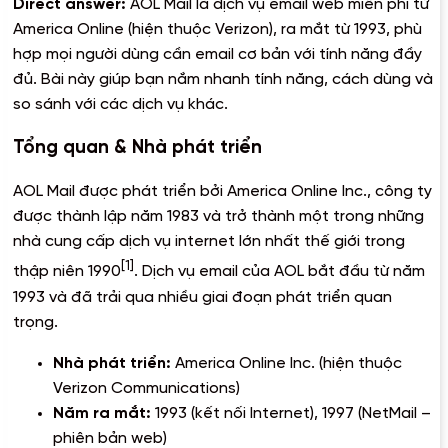
Direct answer:
AOL Mail là dịch vụ email web miễn phí từ
America Online (hiện thuộc Verizon), ra mắt từ 1993, phù
hợp mọi người dùng cần email cơ bản với tính năng đầy
đủ. Bài này giúp bạn nắm nhanh tính năng, cách dùng và
so sánh với các dịch vụ khác.
Tổng quan & Nhà phát triển
AOL Mail được phát triển bởi America Online Inc., công ty
được thành lập năm 1983 và trở thành một trong những
nhà cung cấp dịch vụ internet lớn nhất thế giới trong
[1]
thập niên 1990
. Dịch vụ email của AOL bắt đầu từ năm
1993 và đã trải qua nhiều giai đoạn phát triển quan
trọng.
Nhà phát triển:
America Online Inc. (hiện thuộc
Verizon Communications)
Năm ra mắt:
1993 (kết nối Internet), 1997 (NetMail –
phiên bản web)