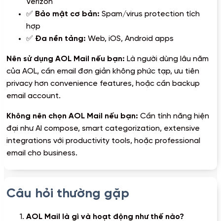
Verizon
✅
Bảo mật cơ bản:
Spam/virus protection tích
hợp
✅
Đa nền tảng:
Web, iOS, Android apps
Nên sử dụng AOL Mail nếu bạn:
Là người dùng lâu năm
của AOL, cần email đơn giản không phức tạp, ưu tiên
privacy hơn convenience features, hoặc cần backup
email account.
Không nên chọn AOL Mail nếu bạn:
Cần tính năng hiện
đại như AI compose, smart categorization, extensive
integrations với productivity tools, hoặc professional
email cho business.
Câu hỏi thường gặp
AOL Mail là gì và hoạt động như thế nào?