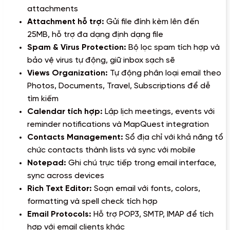
attachments
Attachment hỗ trợ:
Gửi file đính kèm lên đến
25MB, hỗ trợ đa dạng định dạng file
Spam & Virus Protection:
Bộ lọc spam tích hợp và
bảo vệ virus tự động, giữ inbox sạch sẽ
Views Organization:
Tự động phân loại email theo
Photos, Documents, Travel, Subscriptions để dễ
tìm kiếm
Calendar tích hợp:
Lập lịch meetings, events với
reminder notifications và MapQuest integration
Contacts Management:
Sổ địa chỉ với khả năng tổ
chức contacts thành lists và sync với mobile
Notepad:
Ghi chú trực tiếp trong email interface,
sync across devices
Rich Text Editor:
Soạn email với fonts, colors,
formatting và spell check tích hợp
Email Protocols:
Hỗ trợ POP3, SMTP, IMAP để tích
hợp với email clients khác