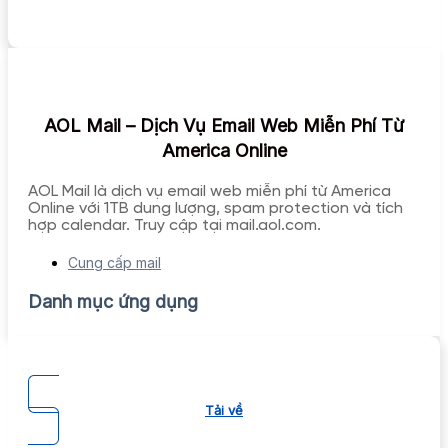
AOL Mail – Dịch Vụ Email Web Miễn Phí Từ
America Online
AOL Mail là dịch vụ email web miễn phí từ America
Online với 1TB dung lượng, spam protection và tích
hợp calendar. Truy cập tại mail.aol.com.
Cung cấp mail
Danh mục ứng dụng
Tải về