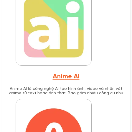
thế giới.
Anime AI
Anime AI là công nghệ AI tạo hình ảnh, video và nhân vật
anime từ text hoặc ảnh thật. Bao gồm nhiều công cụ như
AnimeGenius, ZMO.AI, PixAI với tính năng đa dạng