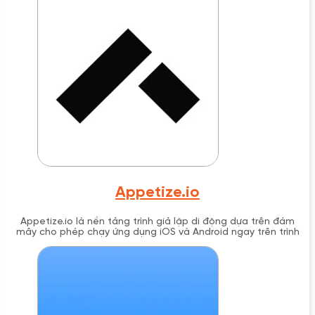
enrollment thiết bị, quản lý Managed Apple ID và mua ứng
dụng theo số lượng lớn cho tổ chức.
Appetize.io
Appetize.io là nền tảng trình giả lập di động dựa trên đám
mây cho phép chạy ứng dụng iOS và Android ngay trên trình
duyệt web mà không cần cài đặt phần mềm bổ sung. Được
phát triển để hỗ trợ testing, demo và đào tạo, Appetize.io
cung cấp giải pháp nhanh chóng và linh hoạt cho các nhà
phát triển, đội ngũ QA và doanh nghiệp cần mô phỏng môi
trường di động.