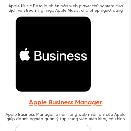
Apple Music Beta là phiên bản web player thử nghiệm của
dịch vụ streaming nhạc Apple Music, cho phép người dùng
nghe nhạc trực tiếp trên trình duyệt web tại
beta.music.apple.com. Được ra mắt tháng 9/2019, Apple Music
Beta đã chính thức trở thành music.apple.com năm 2020,
mang đến trải nghiệm streaming hoàn chỉnh mà không cần cài
đặt ứng dụng
Apple Business Manager
Apple Business Manager là nền tảng web miễn phí của Apple
giúp doanh nghiệp quản lý tập trung việc triển khai, cấu hình
và quản trị iPhone, iPad, Mac và Apple TV. Được ra mắt năm
2018, ABM tích hợp với các giải pháp MDM để tự động hóa