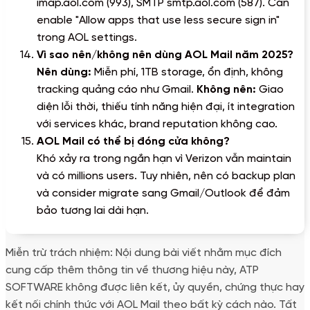
imap.aol.com (993), SMTP smtp.aol.com (587). Cần
enable "Allow apps that use less secure sign in"
trong AOL settings.
Vì sao nên/không nên dùng AOL Mail năm 2025?
Nên dùng:
Miễn phí, 1TB storage, ổn định, không
tracking quảng cáo như Gmail.
Không nên:
Giao
diện lỗi thời, thiếu tính năng hiện đại, ít integration
với services khác, brand reputation không cao.
AOL Mail có thể bị đóng cửa không?
Khó xảy ra trong ngắn hạn vì Verizon vẫn maintain
và có millions users. Tuy nhiên, nên có backup plan
và consider migrate sang Gmail/Outlook để đảm
bảo tương lai dài hạn.
Miễn trừ trách nhiệm: Nội dung bài viết nhằm mục đích
cung cấp thêm thông tin về thương hiệu này, ATP
SOFTWARE không được liên kết, ủy quyền, chứng thực hay
kết nối chính thức với AOL Mail theo bất kỳ cách nào. Tất