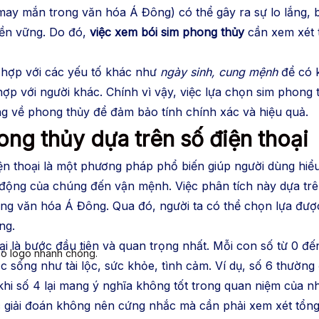
may mắn trong văn hóa Á Đông) có thể gây ra sự lo lắng, b
bền vững. Do đó,
việc xem bói sim phong thủy
cần xem xét t
t hợp với các yếu tố khác như
ngày sinh, cung mệnh
để có k
hợp với người khác. Chính vì vậy, việc lựa chọn sim phong
ng về phong thủy để đảm bảo tính chính xác và hiệu quả.
ng thủy dựa trên số điện thoại
ện thoại là một phương pháp phổ biến giúp người dùng hiể
c động của chúng đến vận mệnh. Việc phân tích này dựa tr
ng văn hóa Á Đông. Qua đó, người ta có thể chọn lựa đượ
ng.
ại là bước đầu tiên và quan trọng nhất. Mỗi con số từ 0 đ
có logo nhanh chóng.
sống như tài lộc, sức khỏe, tình cảm. Ví dụ, số 6 thườn
 khi số 4 lại mang ý nghĩa không tốt trong quan niệm của nh
ệc giải đoán không nên cứng nhắc mà cần phải xem xét tổng 