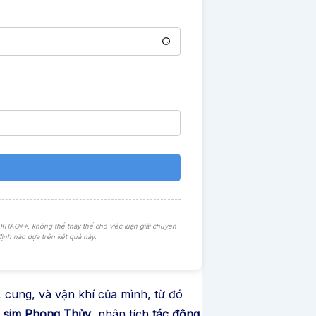
ẢO**, không thể thay thế cho việc luận giải chuyên
định nào dựa trên kết quả này.
 cung, và vận khí của mình, từ đó
ố sim Phong Thủy
, phân tích
tác động