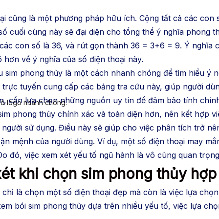
ại cũng là một phương pháp hữu ích. Cộng tất cả các con s
số cuối cùng này sẽ đại diện cho tổng thể ý nghĩa phong t
các con số là 36, và rút gọn thành 36 = 3+6 = 9. Ý nghĩa
 hơn về ý nghĩa của số điện thoại này.
ứu sim phong thủy là một cách nhanh chóng để tìm hiểu ý n
 trực tuyến cung cấp các bảng tra cứu này, giúp người dù
ên, cần lựa chọn những nguồn uy tín để đảm bảo tính chính
có logo nhanh chóng.
im phong thủy chính xác và toàn diện hơn, nên kết hợp việ
người sử dụng. Điều này sẽ giúp cho việc phân tích trở n
ận mệnh của người dùng. Ví dụ, một số điện thoại may mắn
 đó, việc xem xét yếu tố ngũ hành là vô cùng quan trọng
xét khi chọn sim phong thủy hợ
chỉ là chọn một số điện thoại đẹp mà còn là việc lựa chọ
em bói sim phong thủy dựa trên nhiều yếu tố, việc lựa chọn