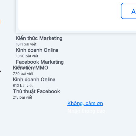
g
Kiến thức Marketing
1611 bài viết
Kinh doanh Online
1360 bài viết
Facebook Marketing
Kiếm tiền MMO
996 bài viết
P
720 bài viết
Kinh doanh Online
810 bài viết
Thủ thuật Facebook
215 bài viết
Không, cảm ơn
Nhận thông báo
: