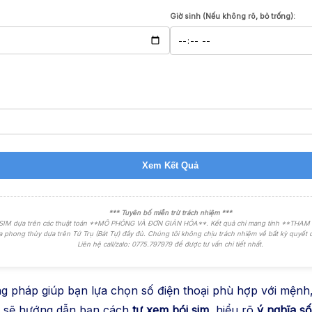
Giờ sinh (Nếu không rõ, bỏ trống):
Xem Kết Quả
*** Tuyên bố miễn trừ trách nhiệm ***
 SIM dựa trên các thuật toán **MÔ PHỎNG VÀ ĐƠN GIẢN HÓA**. Kết quả chỉ mang tính **THAM KH
a phong thủy dựa trên Tứ Trụ (Bát Tự) đầy đủ. Chúng tôi không chịu trách nhiệm về bất kỳ quyết 
Liên hệ call/zalo: 0775.797979 để được tư vấn chi tiết nhất.
 pháp giúp bạn lựa chọn số điện thoại phù hợp với mệnh,
này sẽ hướng dẫn bạn cách
tự xem bói sim
, hiểu rõ
ý nghĩa s