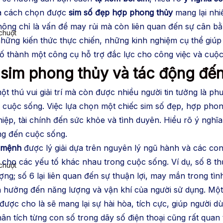
là cách chọn được
sim số đẹp hợp phong thủy
mang lại nhiề
không chỉ là vấn đề may rủi mà còn liên quan đến sự cân b
chuột
những kiến thức thực chiến, những kinh nghiệm cụ thể giú
số thành một công cụ hỗ trợ đắc lực cho công việc và cuộc
 sim phong thủy và tác động đế
ột thú vui giải trí mà còn được nhiều người tin tưởng là p
cuộc sống. Việc lựa chọn một chiếc sim số đẹp, hợp phon
iệp, tài chính đến sức khỏe và tình duyên. Hiểu rõ ý nghĩa
ng đến cuộc sống.
n mệnh
được lý giải dựa trên nguyên lý ngũ hành và các co
g cho các yếu tố khác nhau trong cuộc sống. Ví dụ, số 8 t
chuột
ợng; số 6 lại liên quan đến sự thuận lợi, may mắn trong tì
nh hưởng đến năng lượng và vận khí của người sử dụng. Mộ
ợc cho là sẽ mang lại sự hài hòa, tích cực, giúp người dù
n tích từng con số trong dãy số điện thoại cũng rất quan t