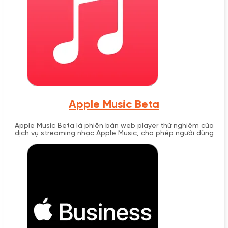
Apple Music Beta
Apple Music Beta là phiên bản web player thử nghiệm của
dịch vụ streaming nhạc Apple Music, cho phép người dùng
nghe nhạc trực tiếp trên trình duyệt web tại
beta.music.apple.com. Được ra mắt tháng 9/2019, Apple Music
Beta đã chính thức trở thành music.apple.com năm 2020,
mang đến trải nghiệm streaming hoàn chỉnh mà không cần cài
đặt ứng dụng