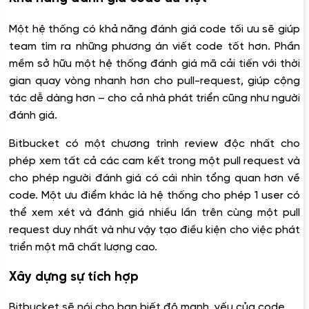
Một hệ thống có khả năng đánh giá code tối ưu sẽ giúp
team tìm ra những phương án viết code tốt hơn. Phần
mềm sở hữu một hệ thống đánh giá mã cải tiến với thời
gian quay vòng nhanh hơn cho pull-request, giúp cộng
tác dễ dàng hơn – cho cả nhà phát triển cũng như người
đánh giá.
Bitbucket có một chương trình review độc nhất cho
phép xem tất cả các cam kết trong một pull request và
cho phép người đánh giá có cái nhìn tổng quan hơn về
code. Một ưu điểm khác là hệ thống cho phép 1 user có
thể xem xét và đánh giá nhiều lần trên cùng một pull
request duy nhất và như vậy tạo điều kiện cho việc phát
triển một mã chất lượng cao.
Xây dựng sự tích hợp
Bitbucket sẽ nói cho bạn biết độ mạnh, yếu của code