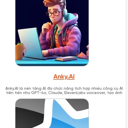
Anky.AI
Anky.AI là nền tảng AI đa chức năng tích hợp nhiều công cụ AI
tiên tiến như GPT-4o, Claude, ElevenLabs voiceover, tạo ảnh
AI và hơn 137 template copywriting trong một gói dịch vụ với
mức giá cạnh tranh từ $3.11/tháng. Được phát triển tại Ấn Độ,
Anky.AI định hướng trở thành giải pháp AI "all-in-one" giá rẻ
cho doanh nghiệp và cá nhân.