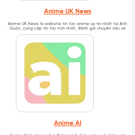
Anime UK News
Anime UK News là website tin tức anime uy tín nhất tại Anh
Quốc, cung cấp tin tức mới nhất, đánh giá chuyên sâu về
anime, manga và light novel từ năm 2004. Với hơn 20 năm kinh
nghiệm, trang web này đã trở thành nguồn thông tin đáng tin
cậy cho cộng đồng anime không chỉ tại Anh mà còn trên toàn
thế giới.
Anime AI