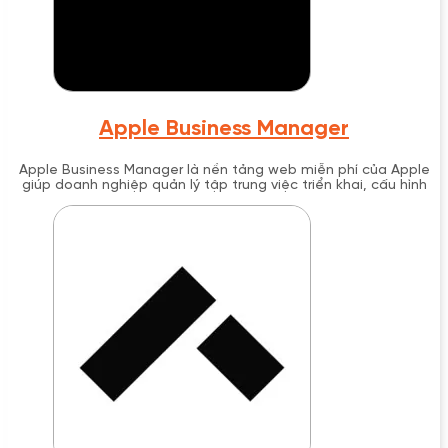
Apple Business Manager
Apple Business Manager là nền tảng web miễn phí của Apple
giúp doanh nghiệp quản lý tập trung việc triển khai, cấu hình
và quản trị iPhone, iPad, Mac và Apple TV. Được ra mắt năm
2018, ABM tích hợp với các giải pháp MDM để tự động hóa
enrollment thiết bị, quản lý Managed Apple ID và mua ứng
dụng theo số lượng lớn cho tổ chức.