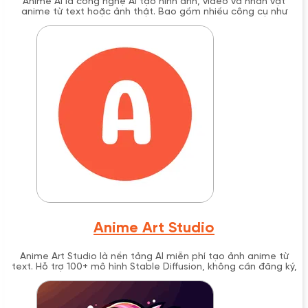
Anime AI là công nghệ AI tạo hình ảnh, video và nhân vật
anime từ text hoặc ảnh thật. Bao gồm nhiều công cụ như
AnimeGenius, ZMO.AI, PixAI với tính năng đa dạng
Anime Art Studio
Anime Art Studio là nền tảng AI miễn phí tạo ảnh anime từ
text. Hỗ trợ 100+ mô hình Stable Diffusion, không cần đăng ký,
tạo video và voice anime.