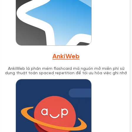
AnkiWeb
AnkiWeb là phần mềm flashcard mã nguồn mở miễn phí sử
dụng thuật toán spaced repetition để tối ưu hóa việc ghi nhớ
dài hạn, phát triển bởi Damien Elmes từ 2006.