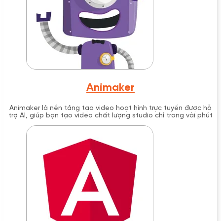
Animaker
Animaker là nền tảng tạo video hoạt hình trực tuyến được hỗ
trợ AI, giúp bạn tạo video chất lượng studio chỉ trong vài phút
mà không cần kinh nghiệm thiết kế. Với hơn 22 triệu người
dùng toàn cầu và thư viện 100+ triệu tài sản, Animaker đã
được bình chọn là sản phẩm thiết kế số 1 thế giới năm 2024.
Công cụ này cung cấp giải pháp hoàn chỉnh từ video hoạt hình
2D, live-action đến presentation với avatar, phù hợp cho mọi
đối tượng từ cá nhân đến doanh nghiệp Fortune 500.