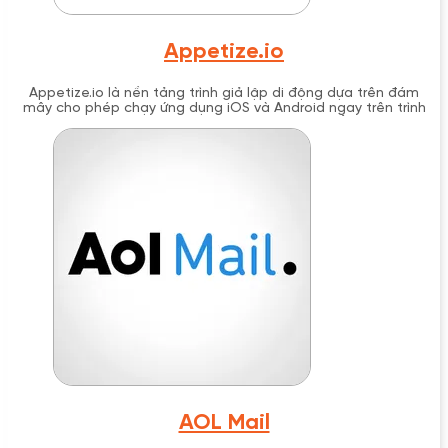
Appetize.io
Appetize.io là nền tảng trình giả lập di động dựa trên đám
mây cho phép chạy ứng dụng iOS và Android ngay trên trình
duyệt web mà không cần cài đặt phần mềm bổ sung. Được
phát triển để hỗ trợ testing, demo và đào tạo, Appetize.io
cung cấp giải pháp nhanh chóng và linh hoạt cho các nhà
phát triển, đội ngũ QA và doanh nghiệp cần mô phỏng môi
trường di động.
AOL Mail