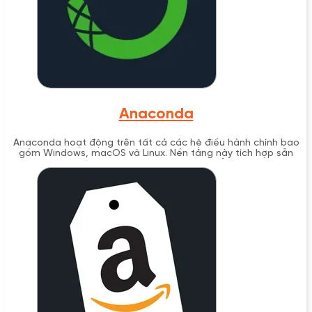
Anaconda
Anaconda hoạt động trên tất cả các hệ điều hành chính bao
gồm Windows, macOS và Linux. Nền tảng này tích hợp sẵn
hơn 1,500 gói phần mềm mã nguồn mở phổ biến nhất cho
Data Science như NumPy, Pandas, Matplotlib, Scikit-learn và
TensorFlow, giúp người dùng tiết kiệm thời gian cài đặt và cấu
hình môi trường làm việc.