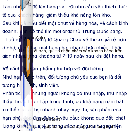
Làm như thế để lấy hàng sát với nhu cầu yêu thích thực
tế của khách hàng, giảm thiểu khả năng tồn kho.
Sau khi đã hiểu biết một chút về hàng hóa, về cách kinh
doanh, bạn có thể tìm mối order từ Trung Quốc sang.
Simple Zalo
Thường là đặt hàng từ Quảng Châu về thì có giá rẻ hơn
ở chợ, cập nhật mặt hàng hot nhanh hơn nhiều. Thời
Hỗ trợ kết bạn, gửi tin nhắn chăm sóc khách hàng trên
gian nhận hàng khoảng từ 7-10 ngày sau khi đặt hàng.
Zalo.
Về cách tìm sản phẩm phù hợp với đối tượng:
Như bạn nói ở trên, đối tượng chủ yếu của bạn là đối
tượng học sinh, sinh viên.
Phân tích: là những người không có thu nhập, thu nhập
thấp, hoặc thu nhập trung bình, có khả năng nắm bắt
xu thế của xã hội nhanh nhạy. Vậy thì, sản phẩm của
bạn phải đáp ứng được 3 yêu cầu: không quá đắt, chất
Auto Viral Content
lượng không quá tệ, phong cách đúng xu hướng hiện
Công cụ đặt lịch, đăng bài tự động cho hàng loạt