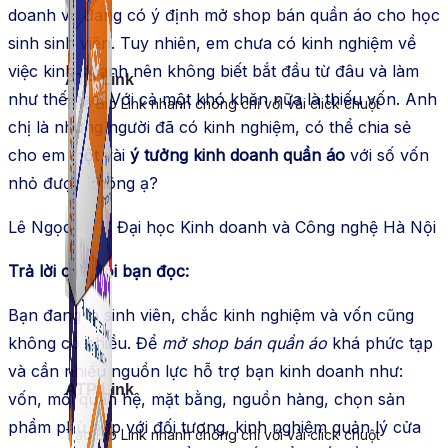
doanh và đang có ý định mở shop bán quần áo cho học
sinh sinh viên. Tuy nhiên, em chưa có kinh nghiệm về
việc kinh doanh nên không biết bắt đầu từ đâu và làm
ATP Link
như thế nào. Với cả một khó khăn nữa là thiếu vốn. Anh
Tạo Bio Link nhanh chóng chỉ với vài click chuột
chị là những người đã có kinh nghiệm, có thể chia sẻ
cho em một vài
ý tưởng kinh doanh quần áo
với số vốn
nhỏ được không ạ?
Lê Ngọc Hà – Đại học Kinh doanh và Công nghệ Hà Nội
Trả lời câu hỏi bạn đọc:
Bạn đang là sinh viên, chắc kinh nghiệm và vốn cũng
không có nhiều. Để
mở shop bán quần áo
khá phức tạp
và cần nhiều nguồn lực hỗ trợ bạn kinh doanh như:
ATP Link
vốn, mối quan hệ, mặt bằng, nguồn hàng, chọn sản
phẩm phù hợp với đối tượng, kinh nghiệm quản lý cửa
Tạo Bio Link nhanh chóng chỉ với vài click chuột