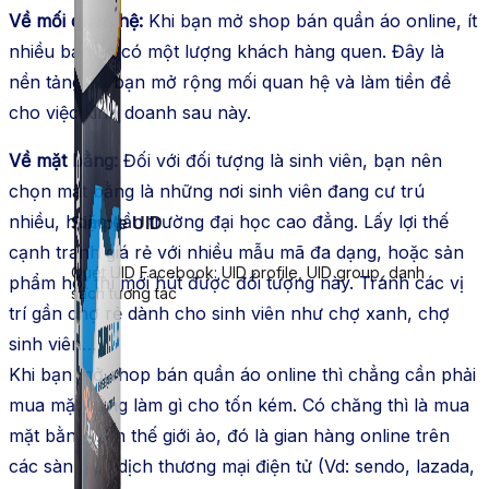
Về mối quan hệ:
Khi bạn mở shop bán quần áo online, ít
nhiều bạn sẽ có một lượng khách hàng quen. Đây là
nền tảng để bạn mở rộng mối quan hệ và làm tiền đề
cho việc kinh doanh sau này.
Về mặt bằng:
Đối với đối tượng là sinh viên, bạn nên
chọn mặt bằng là những nơi sinh viên đang cư trú
nhiều, hoặc gần trường đại học cao đẳng. Lấy lợi thế
Simple UID
cạnh tranh giá rẻ với nhiều mẫu mã đa dạng, hoặc sản
Quét UID Facebook: UID profile, UID group, danh
phẩm hot thì mới hút được đối tượng này. Tránh các vị
sách tương tác
trí gần chợ rẻ dành cho sinh viên như chợ xanh, chợ
sinh viên…
Khi bạn mở shop bán quần áo online thì chẳng cần phải
mua mặt bằng làm gì cho tốn kém. Có chăng thì là mua
mặt bằng trên thế giới ảo, đó là gian hàng online trên
các sàn giao dịch thương mại điện tử (Vd: sendo, lazada,