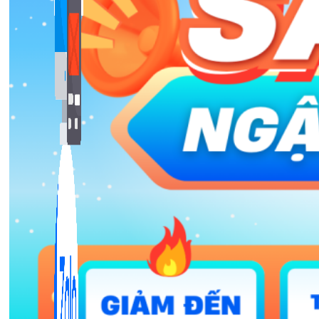
Bán Hàng Online
2,632 bài viết
New
Kiến Thức Website
309 bài viết