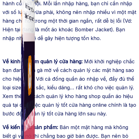
Fanpage.
hành của xã hội. Mỗi lần nhập hàng, bạn chỉ cần nhập
với số lượng vừa phải, không nên nhập nhiều vì một mặt
hàng chỉ hot trong một thời gian ngắn, rất dễ bị lỗi (Vd:
Hiện tại đang là mốt áo khoác Bomber Jacket). Bạn
nhập nhiều sẽ dễ gây hiện tượng tồn kho.
Về kinh nghiệm quản lý cửa hàng:
Mới khởi nghiệp chắc
bạn đang còn gà mờ về cách quản lý các mặt hàng sao
cho hiệu quả. Với cả đống quần áo nhập về, đầy đủ thể
loại size, màu sắc, kiểu dáng… rất khó cho việc quản lý.
Xem thêm 4 cách quản lý kho hàng shop quần áo hiệu
quả tại đây. Việc quản lý tốt cửa hàng online chính là tạo
bước đệm quản lý tốt cửa hàng lớn sau này.
Về kiến thức sản phẩm:
Bán một mặt hàng mà không
biết gì về nó thì chẳng bao giờ bán được. Bạn nên bỏ