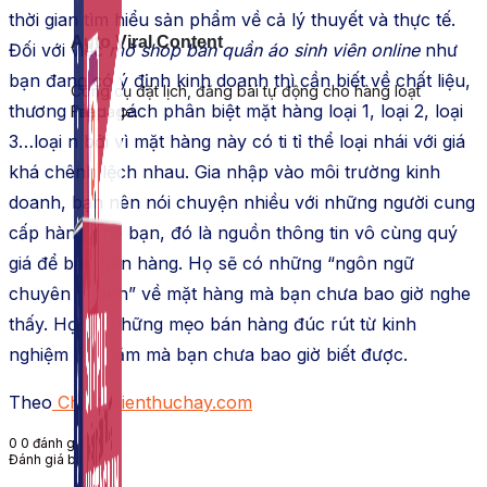
thời gian tìm hiểu sản phẩm về cả lý thuyết và thực tế.
Auto Viral Content
Đối với việc
mở shop bán quần áo sinh viên online
như
bạn đang có ý định kinh doanh thì cần biết về chất liệu,
Công cụ đặt lịch, đăng bài tự động cho hàng loạt
thương hiệu, cách phân biệt mặt hàng loại 1, loại 2, loại
Fanpage.
3…loại n bởi vì mặt hàng này có ti tỉ thể loại nhái với giá
khá chênh lệch nhau. Gia nhập vào môi trường kinh
doanh, bạn nên nói chuyện nhiều với những người cung
cấp hàng cho bạn, đó là nguồn thông tin vô cùng quý
giá để bạn bán hàng. Họ sẽ có những “ngôn ngữ
chuyên ngành” về mặt hàng mà bạn chưa bao giờ nghe
thấy. Họ có những mẹo bán hàng đúc rút từ kinh
nghiệm lâu năm mà bạn chưa bao giờ biết được.
Theo
Chiasekienthuchay.com
0
0
đánh giá
Đánh giá bài viết