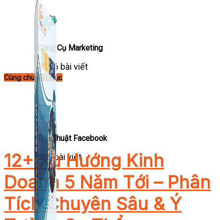
Công Cụ Marketing
1,066 bài viết
Cùng chuyên mục
Thủ Thuật Facebook
12+ Xu Hướng Kinh
536 bài viết
Doanh 5 Năm Tới – Phân
Tích Chuyên Sâu & Ý