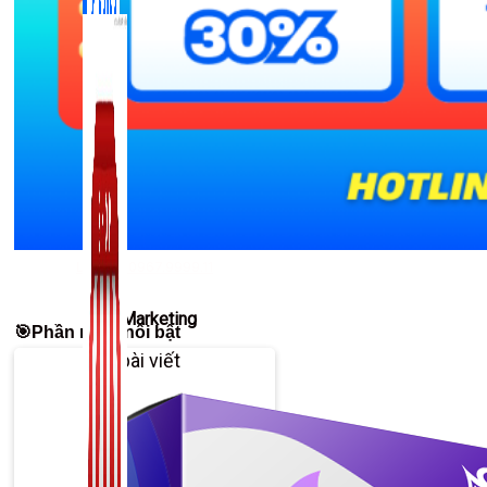
Liên hệ: 0967.9999.11
Zalo Marketing
🎯Phần mềm nổi bật
104 bài viết
New