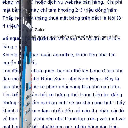
ebay, vatgia…) hoặc dịch vụ website bán hàng. Chi phí
mặt bằng ảo này chỉ tầm khoảng 2-3 triệu đồng/năm.
Thấp hơn một tháng thuê mặt bằng trên đất Hà Nội (3-
4 triệu/tháng).
Simple Zalo
Hỗ trợ kết bạn, gửi tin nhắn chăm sóc khách hàng trên
Về nguồn hàng quần áo
: Mở shop bán quần áo thì lấy
Zalo.
hàng ở đâu?
Khi mở shop bán quần áo online, trước tiên phải tìm
nguồn hàng tốt.
Lúc đầu nếu chưa quen, bạn có thể lấy hàng ở các chợ
đầu mối như chợ Đồng Xuân, chợ Ninh Hiệp… Đây là
các chợ đầu mối rẻ phân phối hàng hóa cho cả nước.
Tìm hiểu và nắm bắt xu hướng thời trang hiện tại, đăng
những sản phẩm mà bạn nghĩ sẽ có khả năng hot. Thấy
khách hàng quan tâm nhiều đến cái nào thì nhập cái đó
về bán. Khi này chỉ nên chú trọng tập trung vào một vài
mặt hàng cụ thể, chứ không nên nhập hàng dàn trải.