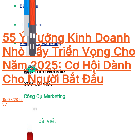
Bảng Giá
Thanh Toán
55 Ý Tưởng Kinh Doanh
Kiến Thức Marketing
Nhỏ Đầy Triển Vọng Cho
Năm 2025: Cơ Hội Dành
Kiến Thức Website
Cho Người Bắt Đầu
309 bài viết
Công Cụ Marketing
15/07/2025
57
1,066 bài viết