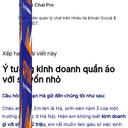
Simple Chat Pro
Phần mềm quản lý chat trên nhiều tài khoản Social &
sàn TMDT.
Xếp hạng bài viết này
Ý tưởng kinh doanh quần áo
với số vốn nhỏ
Câu hỏi của bạn Hà gửi đến chúng tôi như sau:
Chào anh chị. Em tên là Hà, sinh viên năm 3 của một
trường đại học ở Hà Nội. Hiện em không biết
kinh doanh
gì với số vốn 2 triệu
, em rất muốn làm giàu từ việc kinh