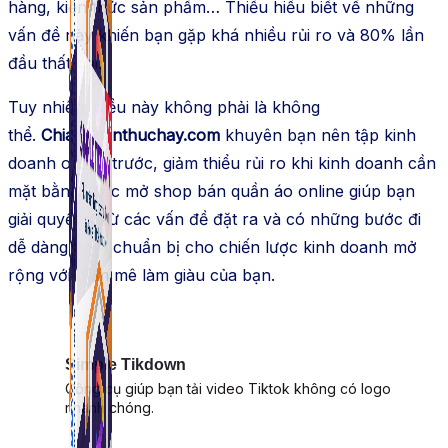
hàng, kiến thức sản phẩm… Thiếu hiểu biết về những
vấn đề này khiến bạn gặp khá nhiều rủi ro và 80% lần
đầu thất bại.
Tuy nhiên, điều này không phải là không
thể.
Chiasekienthuchay.com
khuyên bạn nên tập kinh
doanh online trước, giảm thiểu rủi ro khi kinh doanh cần
mặt bằng. Việc mở shop bán quần áo online giúp bạn
giải quyết từ từ các vấn đề đặt ra và có những bước đi
dễ dàng hơn, chuẩn bị cho chiến lược kinh doanh mở
rộng với đam mê làm giàu của bạn.
Simple Tikdown
Công cụ giúp bạn tải video Tiktok không có logo
nhanh chóng.