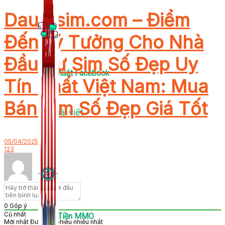
Dautusim.com – Điểm
Đến Lý Tưởng Cho Nhà
Đầu Tư Sim Số Đẹp Uy
Thủ Thuật Facebook
Tín Nhất Việt Nam: Mua
Bán Sim Số Đẹp Giá Tốt
536 bài viết
05/04/2025
123
0
Góp ý
Cũ nhất
Kiếm Tiền MMO
Mới nhất
Được bỏ phiếu nhiều nhất