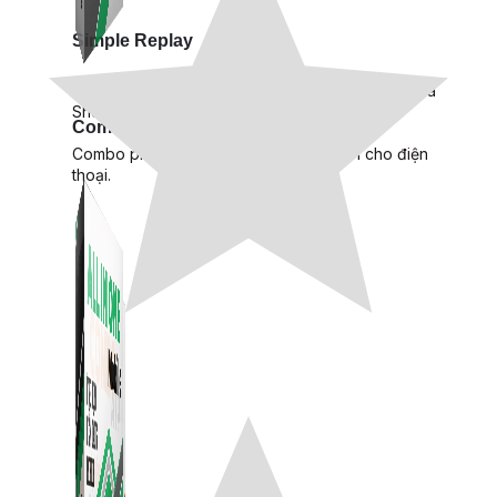
Simple Replay
App ghi hình tự động quy trình đóng gói hàng hoá
Shopee, Lazada, Tiktokshop
Combo ATP Mobile
Combo phần mềm mềm Marketing dành cho điện
thoại.