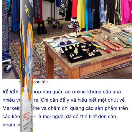
Simple UID
Quét UID Facebook: UID profile, UID group, danh
sách tương tác
Về vốn:
Mở shop bán quần áo online không cần quá
nhiều vốn bỏ ra. Chỉ cần để ý và hiểu biết một chút về
Marketing online và chăm chỉ quảng cáo sản phẩm trên
các kênh MXH là mọi người đã có thể biết đến sản
phẩm của bạn.