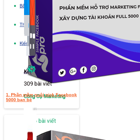
Bảng Giá
Thanh Toán
Kiến Thức Marketing
Kiến Thức Website
309 bài viết
1. Phần mềm nuôi nick Facebook
Công Cụ Marketing
5000 bạn bè
1,066 bài viết