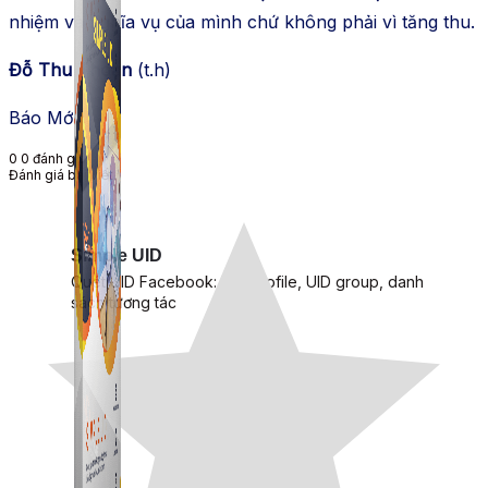
nhiệm và nghĩa vụ của mình chứ không phải vì tăng thu.
Đỗ Thu Thoan
(t.h)
Báo Mới
0
0
đánh giá
Đánh giá bài viết
Simple UID
Quét UID Facebook: UID profile, UID group, danh
sách tương tác