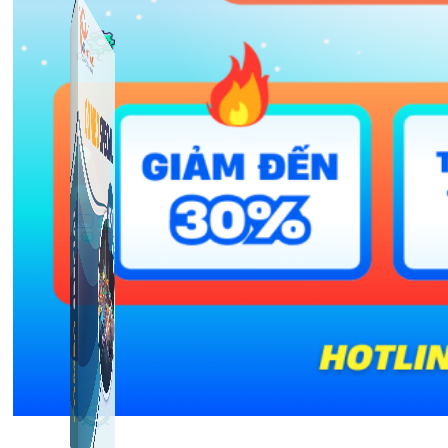
Công Cụ Marketing
1,066 bài viết
Thủ Thuật Facebook
536 bài viết
Liên hệ: 0967.9999.11