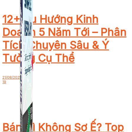
12+ Xu Hướng Kinh
Doanh 5 Năm Tới – Phân
Tích Chuyên Sâu & Ý
Tưởng Cụ Thể
21/08/2025
19
Bán Gì Không Sợ Ế? Top