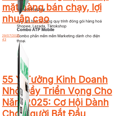
mặt hàng bán chạy, lợi
Simple Replay
nhuận cao
App ghi hình tự động quy trình đóng gói hàng hoá
Shopee, Lazada, Tiktokshop
Combo ATP Mobile
Combo phần mềm mềm Marketing dành cho điện
29/07/2025
43
thoại.
55 Ý Tưởng Kinh Doanh
Nhỏ Đầy Triển Vọng Cho
Năm 2025: Cơ Hội Dành
Cho Người Bắt Đầu