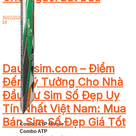
15/07/2025
59
Dautusim.com – Điểm
Đến Lý Tưởng Cho Nhà
Đầu Tư Sim Số Đẹp Uy
Tín Nhất Việt Nam: Mua
Bán Sim Số Đẹp Giá Tốt
Combo ATP Mobile
Combo ATP