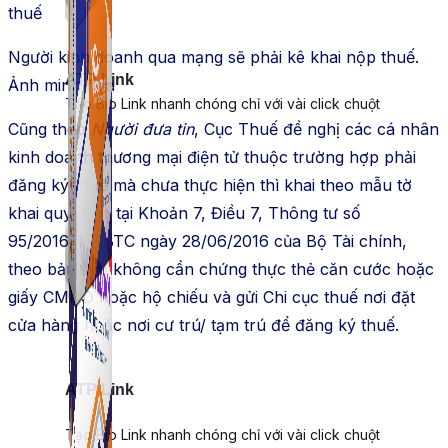
thuế
Người kinh doanh qua mạng sẽ phải kê khai nộp thuế.
ATP Link
Ảnh minh họa
Tạo Bio Link nhanh chóng chỉ với vài click chuột
Cũng theo
Người đưa tin
, Cục Thuế đề nghị các cá nhân
kinh doanh thương mại điện tử thuộc trường hợp phải
đăng ký thuế mà chưa thực hiện thì khai theo mẫu tờ
khai quy định tại Khoản 7, Điều 7, Thông tư số
95/2016/TT-BTC ngày 28/06/2016 của Bộ Tài chính,
theo bản sao không cần chứng thực thẻ căn cước hoặc
giấy CMND hoặc hộ chiếu và gửi Chi cục thuế nơi đặt
cửa hàng hoặc nơi cư trú/ tạm trú để đăng ký thuế.
ATP Link
Tạo Bio Link nhanh chóng chỉ với vài click chuột