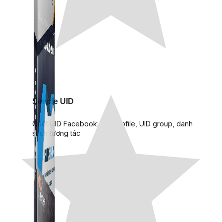
Simple UID
Quét UID Facebook: UID profile, UID group, danh
sách tương tác