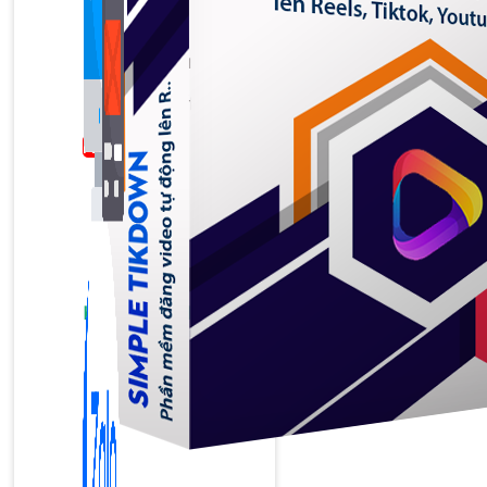
Bán Hàng Online
2,632 bài viết
New
Kiến Thức Website
309 bài viết