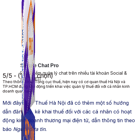
Simple Chat Pro
Phần mềm quản lý chat trên nhiều tài khoản Social &
5/5 - (1 bình chọn)
sàn TMDT.
Theo thông tin từ Tổng cục thuế, hiện nay có cơ quan thuế Hà Nội và
TP.HCM đang chủ động triển khai việc quản lý thuế đối với cá nhân kinh
doanh qua mạng.
Mới đây, Cục Thuế Hà Nội đã có thêm một số hướng
dẫn đăng ký, kê khai thuế đối với các cá nhân có hoạt
động kinh doanh thương mại điện tử, dẫn thông tin theo
báo
Người đưa tin
.