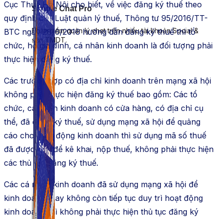
Cục Thuế Hà Nội cho biết, về việc đăng ký thuế theo
Simple Chat Pro
quy định của Luật quản lý thuế, Thông tư 95/2016/TT-
Phần mềm quản lý chat trên nhiều tài khoản Social &
BTC ngày 28/6/2016 hướng dẫn đăng ký thuế thì tổ
sàn TMDT.
chức, hộ gia đình, cá nhân kinh doanh là đối tượng phải
thực hiện đăng ký thuế.
Các trường hợp có địa chỉ kinh doanh trên mạng xã hội
không phải thực hiện đăng ký thuế bao gồm: Các tổ
chức, cá nhân kinh doanh có cửa hàng, có địa chỉ cụ
thể, đã đăng ký thuế, sử dụng mạng xã hội để quảng
cáo cho hoạt động kinh doanh thì sử dụng mã số thuế
đã được cấp để kê khai, nộp thuế, không phải thực hiện
các thủ tục đăng ký thuế.
Các cá nhân kinh doanh đã sử dụng mạng xã hội để
kinh doanh, nay không còn tiếp tục duy trì hoạt động
kinh doanh thì không phải thực hiện thủ tục đăng ký