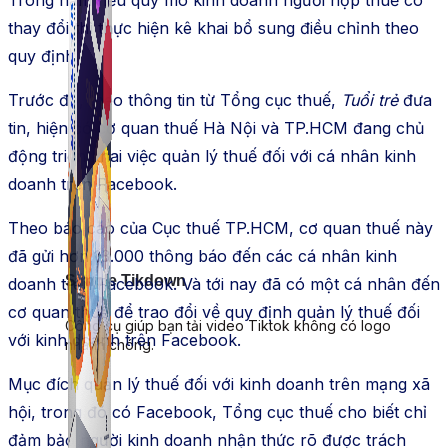
Trong năm nếu quy mô kinh doanh người nộp thuế có
thay đổi thì thực hiện kê khai bổ sung điều chỉnh theo
quy định.
Trước đó, theo thông tin từ Tổng cục thuế,
Tuổi trẻ
đưa
tin, hiện có cơ quan thuế Hà Nội và TP.HCM đang chủ
động triển khai việc quản lý thuế đối với cá nhân kinh
doanh trên Facebook.
Theo báo cáo của Cục thuế TP.HCM, cơ quan thuế này
đã gửi hơn 13.000 thông báo đến các cá nhân kinh
Simple Tikdown
doanh trên Facebook. Và tới nay đã có một cá nhân đến
cơ quan thuế để trao đổi về quy định quản lý thuế đối
Công cụ giúp bạn tải video Tiktok không có logo
với kinh doanh trên Facebook.
nhanh chóng.
Mục đích quản lý thuế đối với kinh doanh trên mạng xã
hội, trong đó có Facebook, Tổng cục thuế cho biết chỉ
đảm bảo người kinh doanh nhận thức rõ được trách