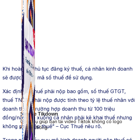
Khi hoàn tất thủ tục đăng ký thuế, cá nhân kinh doanh
sẽ được cấp 1 mã số thuế để sử dụng.
Xác định số thuế phải nộp bao gồm, số thuế GTGT,
thuế TNCN phải nộp được tính theo tỷ lệ thuế nhân với
doanh thu. “Trường hợp doanh thu từ 100 triệu
Simple Tikdown
đồng/năm trở xuống cá nhân phải kê khai thuế nhưng
Công cụ giúp bạn tải video Tiktok không có logo
không phải nộp thuế” – Cục Thuế nêu rõ.
nhanh chóng.