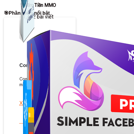
Kiếm Tiền MMO
🎯Phần mềm nổi bật
1,422 bài viết
Combo Special
Combo 3 phần mềm tự chọn: chương trình bán hàng
mà ATPTeam triển khai.
Xem thêm phần mềm khác
Xem thêm phần mềm khác