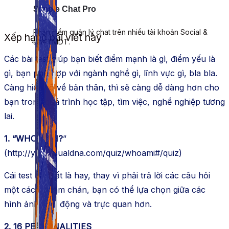
Simple Chat Pro
Phần mềm quản lý chat trên nhiều tài khoản Social &
Xếp hạng bài viết này
sàn TMDT.
Các bài test giúp bạn biết điểm mạnh là gì, điểm yếu là
gì, bạn phù hợp với ngành nghề gì, lĩnh vực gì, bla bla.
Càng hiểu rõ về bản thân, thì sẽ càng dễ dàng hơn cho
bạn trong quá trình học tập, tìm việc, nghề nghiệp tương
lai.
1. “WHO AM I?
”
(http://you.visualdna.com/quiz/whoami#/quiz)
Cái test này rất là hay, thay vì phải trả lời các câu hỏi
một cách nhàm chán, bạn có thể lựa chọn giữa các
hình ảnh sinh động và trực quan hơn.
2. 16 PERSONALITIES