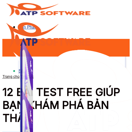
Sản Phẩm
Sản Phẩm
Trang chủ
Tin Tức
12 BÀI TEST FREE GIÚP
BẠN KHÁM PHÁ BẢN
THÂN