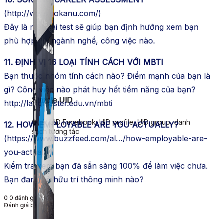
(http://www.sokanu.com/)
Đây là một bài test sẽ giúp bạn định hướng xem bạn
phù hợp với ngành nghề, công việc nào.
11. ĐỊNH VỊ 16 LOẠI TÍNH CÁCH VỚI MBTI
Bạn thuộc nhóm tính cách nào? Điểm mạnh của bạn là
gì? Công việc nào phát huy hết tiềm năng của bạn?
Simple UID
http://langmaster.edu.vn/mbti
Quét UID Facebook: UID profile, UID group, danh
12. HOW EMPLOYABLE ARE YOU ACTUALLY?
sách tương tác
(https://www.buzzfeed.com/al…/how-employable-are-
you-actually)
Kiểm tra xem bạn đã sẵn sàng 100% để làm việc chưa.
Bạn đang sở hữu trí thông minh nào?
0
0
đánh giá
Đánh giá bài viết