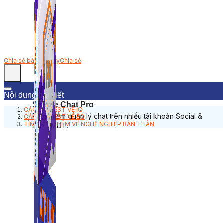
Chia sẻ bài viết này
Chia sẻ
Nội dung bài viết
Simple Chat Pro
CÁC BÀI TEST VỀ IQ
Phần mềm quản lý chat trên nhiều tài khoản Social &
CÁC BÀI TEST VỀ EQ
TÌM HIỂU THÊM VỀ NGHỀ NGHIỆP BẢN THÂN
sàn TMDT.