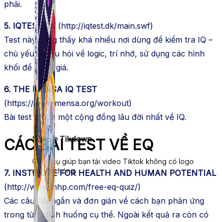
phải.
5. IQTEST.DK
(http://iqtest.dk/main.swf)
Test này cũng thấy khá nhiều nơi dùng để kiểm tra IQ –
chủ yếu là câu hỏi về logic, trí nhớ, sử dụng các hình
khối để đánh giá.
6. THE MENSA IQ TEST
(https://www.mensa.org/workout)
Bài test thuộc một cộng đồng lâu đời nhất về IQ.
Simple Tikdown
CÁC BÀI TEST VỀ EQ
Công cụ giúp bạn tải video Tiktok không có logo
nhanh chóng.
7. INSTITUTE FOR HEALTH AND HUMAN POTENTIAL
(http://www.ihhp.com/free-eq-quiz/)
Các câu hỏi ngắn và đơn giản về cách bạn phản ứng
trong từng tình huống cụ thể. Ngoài kết quả ra còn có