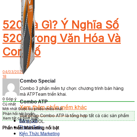
520 Là Gì? Ý Nghĩa Số
520 Trong Văn Hóa Và
Con Số
04/03/2025
18
Combo Special
Combo 3 phần mềm tự chọn: chương trình bán hàng
mà ATPTeam triển khai.
0
Góp ý
Combo ATP
Cũ nhất
Xem thêm phần mềm khác
Mới nhất
Được bỏ phiếu nhiều nhất
Xem thêm phần mềm khác
Phản hồi nội tuyến
Giải pháp Combo ATP là tổng hợp tất cả các sản phẩm
Xem tất cả bình luận
Bảng Giá
hỗ trợ KDOL.
Thanh Toán
Phần mềm Marketing nổi bật
Kiến Thức Marketing