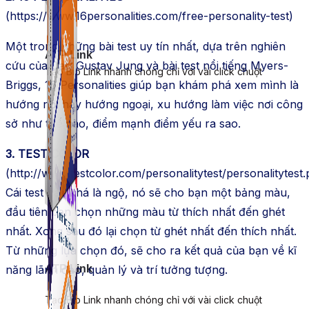
(https://www.16personalities.com/free-personality-test)
Một trong những bài test uy tín nhất, dựa trên nghiên
ATP Link
cứu của Carl Gustav Jung và bài test nổi tiếng Myers-
Tạo Bio Link nhanh chóng chỉ với vài click chuột
Briggs, 16 Personalities giúp bạn khám phá xem mình là
hướng nội hay hướng ngoại, xu hướng làm việc nơi công
sở như thế nào, điểm mạnh điểm yếu ra sao.
3. TEST COLOR
(http://www.testcolor.com/personalitytest/personalitytest
Cái test này khá là ngộ, nó sẽ cho bạn một bảng màu,
đầu tiên bạn chọn những màu từ thích nhất đến ghét
nhất. Xong sau đó lại chọn từ ghét nhất đến thích nhất.
Từ những lựa chọn đó, sẽ cho ra kết quả của bạn về kĩ
năng lãnh đạo, quản lý và trí tưởng tượng.
ATP Link
Tạo Bio Link nhanh chóng chỉ với vài click chuột