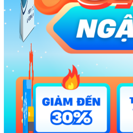
Kiếm Tiền MMO
1,422 bài viết
Combo Special
Combo 3 phần mềm tự chọn: chương trình bán hàng
mà ATPTeam triển khai.
Xem thêm phần mềm khác
Xem thêm phần mềm khác