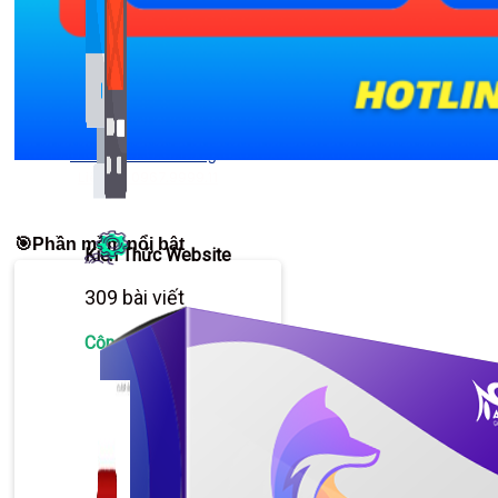
Bảng Giá
Thanh Toán
Kiến Thức Marketing
Liên hệ: 0967.9999.11
🎯Phần mềm nổi bật
Kiến Thức Website
309 bài viết
Công Cụ Marketing
1,066 bài viết