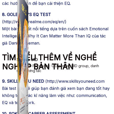
các hướng dẫn để bạn cải thiện EQ.
8. GOLEMAN’S EQ TEST
(http://www.arealme.com/eq/en/)
Một bài test rất nổi tiếng dựa trên cuốn sách Emotional
Intelligence: Why It Can Matter More Than IQ của tác
giả Daniel Goleman.
TÌM HIỂU THÊM VỀ NGHỀ
Simple UID
NGHIỆP BẢN THÂN
Quét UID Facebook: UID profile, UID group, danh
sách tương tác
9. SKILLS YOU NEED
(http://www.skillsyouneed.com
Bài test này sẽ giúp bạn đánh giá xem bạn đang tốt hay
không tốt ở các kĩ năng làm việc như: communication,
EQ và teamwork.
10. SOKANU CAREER ASSESSMENT