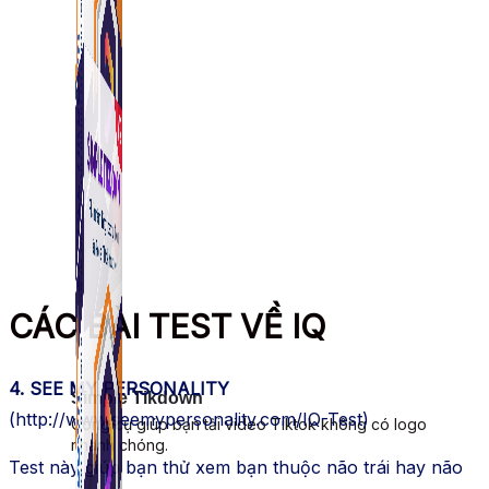
CÁC BÀI TEST VỀ IQ
4. SEE MY PERSONALITY
Simple Tikdown
(http://www.seemypersonality.com/IQ-Test)
Công cụ giúp bạn tải video Tiktok không có logo
nhanh chóng.
Test này giúp bạn thử xem bạn thuộc não trái hay não