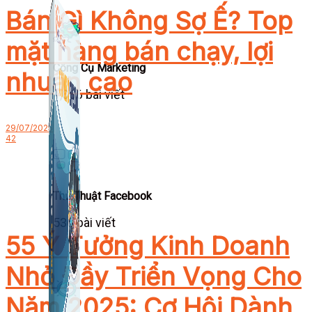
Bán Gì Không Sợ Ế? Top
mặt hàng bán chạy, lợi
Công Cụ Marketing
nhuận cao
1,066 bài viết
29/07/2025
42
Thủ Thuật Facebook
536 bài viết
55 Ý Tưởng Kinh Doanh
Nhỏ Đầy Triển Vọng Cho
Năm 2025: Cơ Hội Dành