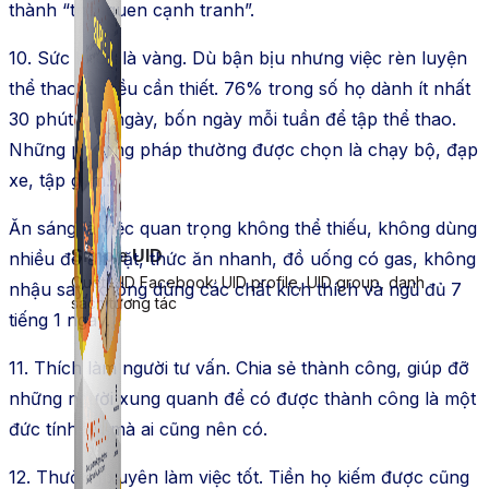
thành “thói quen cạnh tranh”.
10. Sức khoẻ là vàng. Dù bận bịu nhưng việc rèn luyện
thể thao là điều cần thiết. 76% trong số họ dành ít nhất
30 phút mỗi ngày, bốn ngày mỗi tuần để tập thể thao.
Những phương pháp thường được chọn là chạy bộ, đạp
xe, tập gym.
Ăn sáng là việc quan trọng không thể thiếu, không dùng
Simple UID
nhiều đồ ăn vặt, thức ăn nhanh, đồ uống có gas, không
Quét UID Facebook: UID profile, UID group, danh
nhậu say, không dùng các chất kích thích và ngủ đủ 7
sách tương tác
tiếng 1 ngày.
11. Thích làm người tư vấn. Chia sẻ thành công, giúp đỡ
những người xung quanh để có được thành công là một
đức tính tốt mà ai cũng nên có.
12. Thường xuyên làm việc tốt. Tiền họ kiếm được cũng