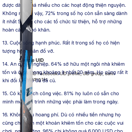
được dành khá nhiều cho các hoạt động thiện nguyện.
Không những vậy, 72% trong số họ còn sẵn sàng dành
ít nhất 5 tiếng cho các tổ chức từ thiện, hỗ trợ những
hoàn cảnh khó khăn.
13. Cuộc sống hạnh phúc. Rất ít trong số họ có hiện
tượng hôn nhân đổ vỡ.
Simple UID
14. An cư lạp nghiệp. 64% sở hữu một ngôi nhà khiêm
tốn và ở đó trong khoảng ít nhất 20 năm. Họ cũng rất ít
Quét UID Facebook: UID profile, UID group, danh
sách tương tác
khi đổi xe cho dù đã cũ.
15. Có kế hoạch công việc. 81% họ luôn có sẵn cho
mình một lịch trình những việc phải làm trong ngày.
16. Không tiêu hoang phí. Dù có nhiều tiền nhưng họ
cũng chỉ dành một khoản khiêm tốn cho các cuộc vui
chơi, nghỉ dưỡng. 96% chi không quá 6.000 USD cho