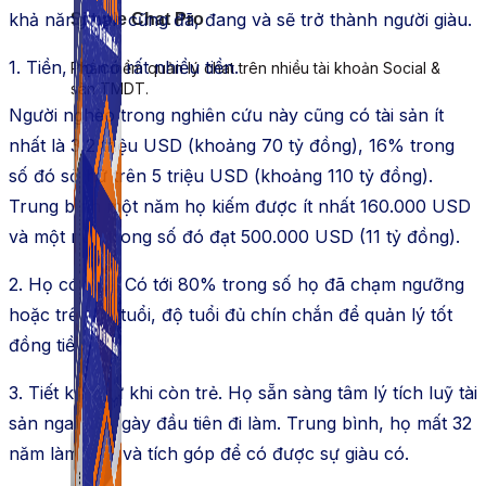
khả năng bạn cũng đã, đang và sẽ trở thành người giàu.
Simple Chat Pro
1. Tiền, họ có rất nhiều tiền.
Phần mềm quản lý chat trên nhiều tài khoản Social &
sàn TMDT.
Người nghèo trong nghiên cứu này cũng có tài sản ít
nhất là 3,2 triệu USD (khoảng 70 tỷ đồng), 16% trong
số đó sở hữ trên 5 triệu USD (khoảng 110 tỷ đồng).
Trung bình một năm họ kiếm được ít nhất 160.000 USD
và một nửa trong số đó đạt 500.000 USD (11 tỷ đồng).
2. Họ có tuổi. Có tới 80% trong số họ đã chạm ngưỡng
hoặc trên 50 tuổi, độ tuổi đủ chín chắn để quản lý tốt
đồng tiền.
3. Tiết kiệm từ khi còn trẻ. Họ sẵn sàng tâm lý tích luỹ tài
sản ngay từ ngày đầu tiên đi làm. Trung bình, họ mất 32
năm làm việc và tích góp để có được sự giàu có.