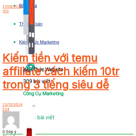
Bảng Giá
21/08/2025
100
Thanh Toán
Kiến Thức Marketing
Kiếm tiền với temu
affiliate cách kiếm 10tr
Kiến Thức Website
309 bài viết
trong 3 tiếng siêu dễ
Công Cụ Marketing
23/10/2024
534
1,066 bài viết
0
Góp ý