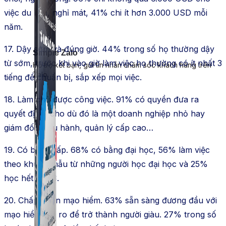
việc du lịch, nghỉ mát, 41% chi ít hơn 3.000 USD mỗi
năm.
17. Dậy sớm và đúng giờ. 44% trong số họ thường dậy
Simple Zalo
từ sớm, trước khi vào giờ làm việc họ thường có ít nhất 3
Hỗ trợ kết bạn, gửi tin nhắn chăm sóc khách hàng trên
Zalo.
tiếng để chuẩn bị, sắp xếp mọi việc.
18. Làm chủ được công việc. 91% có quyền đưa ra
quyết định, cho dù đó là một doanh nghiệp nhỏ hay
giám đốc điều hành, quản lý cấp cao…
19. Có bằng cấp. 68% có bằng đại học, 56% làm việc
theo khuôn mẫu từ những người học đại học và 25%
học hết cấp 3.
20. Chấp nhận mạo hiểm. 63% sẵn sàng đương đầu với
mạo hiểm, rủi ro để trở thành người giàu. 27% trong số