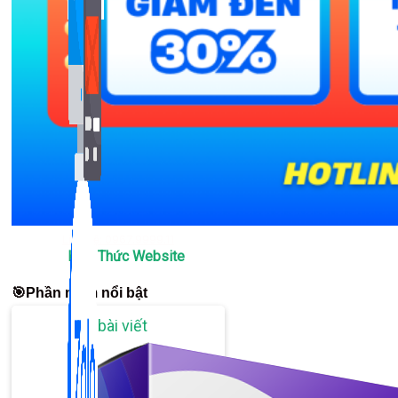
Bán Hàng Online
2,632 bài viết
New
Liên hệ: 0967.9999.11
Kiến Thức Website
🎯Phần mềm nổi bật
309 bài viết