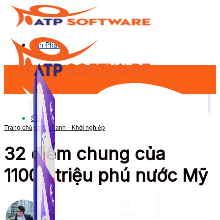
Sản Phẩm
Sản Phẩm
Trang chủ
Kinh doanh - Khởi nghiệp
32 điểm chung của
11000 triệu phú nước Mỹ