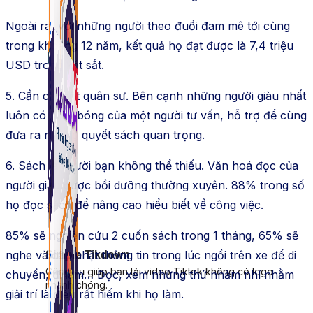
Ngoài ra, với những người theo đuổi đam mê tới cùng
trong khoảng 12 năm, kết quả họ đạt được là 7,4 triệu
USD trong két sắt.
5. Cần có một quân sư. Bên cạnh những người giàu nhất
luôn có hình bóng của một người tư vấn, hỗ trợ để cùng
đưa ra những quyết sách quan trọng.
6. Sách là người bạn không thể thiếu. Văn hoá đọc của
người giàu được bồi dưỡng thường xuyên. 88% trong số
họ đọc sách để nâng cao hiểu biết về công việc.
85% sẽ nghiên cứu 2 cuốn sách trong 1 tháng, 65% sẽ
nghe và cập nhật thông tin trong lúc ngồi trên xe để di
Simple Tikdown
Công cụ giúp bạn tải video Tiktok không có logo
chuyển, đi làm… Đọc, xem những thứ nhảm nhí nhằm
nhanh chóng.
giải trí là điều rất hiếm khi họ làm.