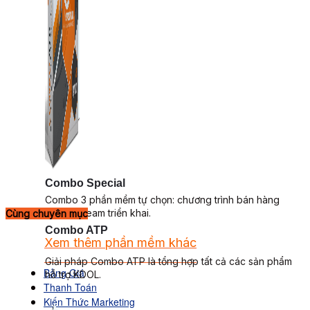
Combo Special
Combo 3 phần mềm tự chọn: chương trình bán hàng
mà ATPTeam triển khai.
Cùng chuyên mục
Combo ATP
Xem thêm phần mềm khác
Xem thêm phần mềm khác
Giải pháp Combo ATP là tổng hợp tất cả các sản phẩm
Bảng Giá
hỗ trợ KDOL.
Thanh Toán
Kiến Thức Marketing