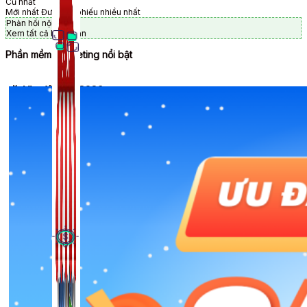
Cũ nhất
Mới nhất
Được bỏ phiếu nhiều nhất
Phản hồi nội tuyến
Xem tất cả bình luận
Phần mềm Marketing nổi bật
🎉 Ưu đãi Tết 2026
Thủ Thuật Facebook
536 bài viết
Kiếm Tiền MMO