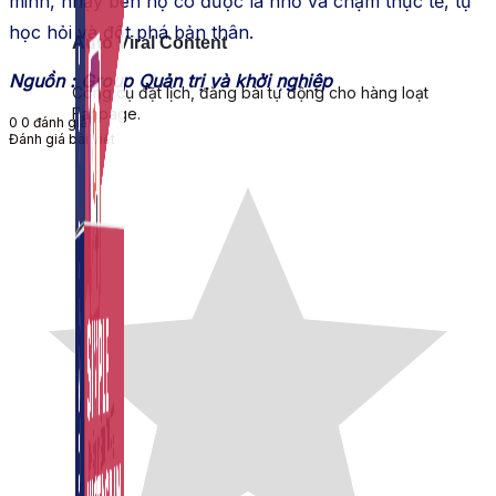
minh, nhạy bén họ có được là nhờ va chạm thực tế, tự
học hỏi và đột phá bản thân.
Auto Viral Content
Nguồn : Group Quản trị và khởi nghiệp
Công cụ đặt lịch, đăng bài tự động cho hàng loạt
Fanpage.
0
0
đánh giá
Đánh giá bài viết