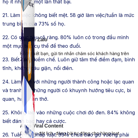
họ ít nhất có một lần thất bại.
21. Làm việc không biết mệt. 58 giờ làm việc/tuần là mức
trung bình của 73% số họ.
22. Có mục tiêu rõ ràng. 80% luôn có trong đầu mình
Simple Zalo
một mục tiêu cụ thể để theo đuổi.
Hỗ trợ kết bạn, gửi tin nhắn chăm sóc khách hàng trên
23. Biết cách kiềm chế. Luôn giữ tâm thế điềm đạm, bình
Zalo.
tĩnh, không cáu giận, nổi điên.
24. Làm bạn với những người thành công hoặc lạc quan
và tranh xa những người có khuynh hướng tiêu cực, bi
quan, hay than thở.
25. Không lao vào những cuộc chơi đỏ đen. 84% không
biết đánh bạc hay cá cược.
Auto Viral Content
Công cụ đặt lịch, đăng bài tự động cho hàng loạt
26. Tuân thủ pháp luật. 99% chưa bao giờ vướng phải