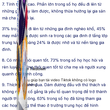
7. Tính tự lập cao. Phần lớn trong số họ đều đi lên từ
những gì tự tay làm được, không thừa hưởng lại gia sản
mà cha mẹ để lại.
31% trong đó đi lên từ những gia đình nghèo khổ, 45%
may mắn hơn được sinh ra trong các gia đinh ở tầng lớp
trung lưu, khoảng 24% là được nhờ vả từ nền tảng gia
đình.
8. Có nhiều thói quen tốt. 73% trong số họ học hỏi và
rèn luyện những thói quen tốt từ cha mẹ và người xung
Simple Tikdown
quanh để thành công.
Công cụ giúp bạn tải video Tiktok không có logo
9. Thích sự ganh đua. Dám đương đầu với thử thách và
nhanh chóng.
không ngừng cố gắng là yếu tố quan trọng để trở thành
người thành công. 63% trong số họ đã từng tham gia
các hoạt động thể thao ở trường trung học để hình