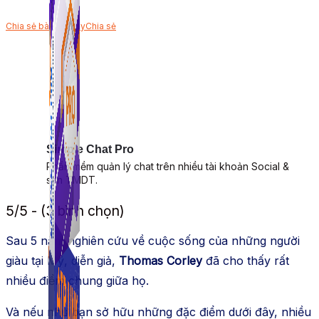
Chia sẻ bài viết này
Chia sẻ
Simple Chat Pro
Phần mềm quản lý chat trên nhiều tài khoản Social &
sàn TMDT.
5/5 - (3 bình chọn)
Sau 5 năm nghiên cứu về cuộc sống của những người
giàu tại Mỹ, diễn giả,
Thomas Corley
đã cho thấy rất
nhiều điểm chung giữa họ.
Và nếu như bạn sở hữu những đặc điểm dưới đây, nhiều