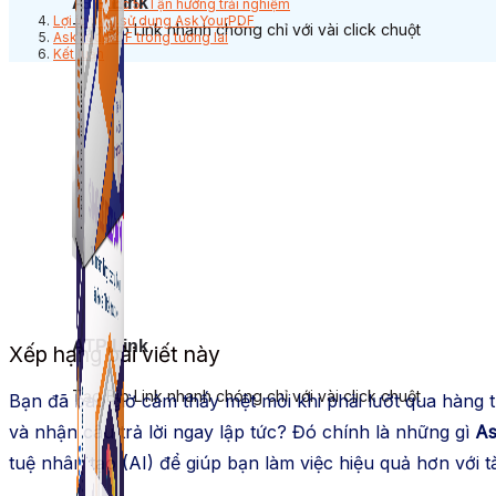
ATP Link
Bước 5: Tận hưởng trải nghiệm
Lợi ích khi sử dụng AskYourPDF
Tạo Bio Link nhanh chóng chỉ với vài click chuột
AskYourPDF trong tương lai
Kết luận
ATP Link
Xếp hạng bài viết này
Tạo Bio Link nhanh chóng chỉ với vài click chuột
Bạn đã bao giờ cảm thấy mệt mỏi khi phải lướt qua hàng t
và nhận câu trả lời ngay lập tức? Đó chính là những gì
A
tuệ nhân tạo (AI) để giúp bạn làm việc hiệu quả hơn với tà