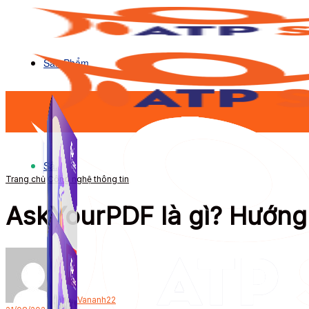
Sản Phẩm
Sản Phẩm
Trang chủ
Công nghệ thông tin
AskYourPDF là gì? Hướng
Bởi
Vananh22