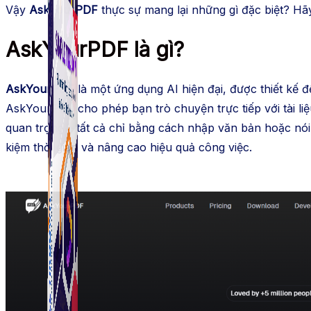
Vậy
AskYourPDF
thực sự mang lại những gì đặc biệt? Hãy 
AskYourPDF là gì?
AskYourPDF
là một ứng dụng AI hiện đại, được thiết kế đ
AskYourPDF cho phép bạn trò chuyện trực tiếp với tài liệ
quan trọng – tất cả chỉ bằng cách nhập văn bản hoặc nói c
kiệm thời gian và nâng cao hiệu quả công việc.
Simple Tikdown
Công cụ giúp bạn tải video Tiktok không có logo nhanh 