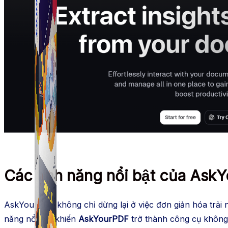
Simple Tikdown
Công cụ giúp bạn tải video Tiktok không có logo nhanh 
Các tính năng nổi bật của As
AskYourPDF không chỉ dừng lại ở việc đơn giản hóa trải 
năng nổi bật khiến
AskYourPDF
trở thành công cụ không 