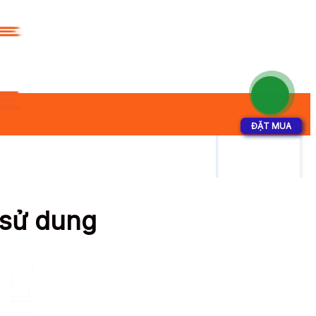
ĐẶT MUA
ĐẶT MUA
 sử dung