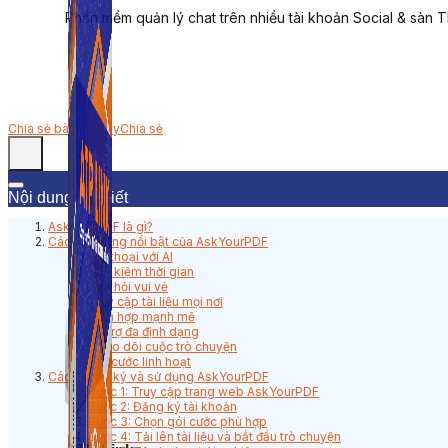
Phần mềm quản lý chat trên nhiều tài khoản Social & sàn 
Chia sẻ bài viết này
Chia sẻ
Nội dung bài viết
AskYourPDF là gì?
Các tính năng nổi bật của AskYourPDF
Hội thoại với AI
Tiết kiệm thời gian
Học hỏi vui vẻ
Truy cập tài liệu mọi nơi
Tích hợp mạnh mẽ
Hỗ trợ đa định dạng
Theo dõi cuộc trò chuyện
Gói cước linh hoạt
Cách đăng ký và sử dụng AskYourPDF
Bước 1: Truy cập trang web AskYourPDF
Bước 2: Đăng ký tài khoản
Bước 3: Chọn gói cước phù hợp
Bước 4: Tải lên tài liệu và bắt đầu trò chuyện