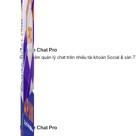
Simple Chat Pro
Phần mềm quản lý chat trên nhiều tài khoản Social & sàn 
Simple Chat Pro