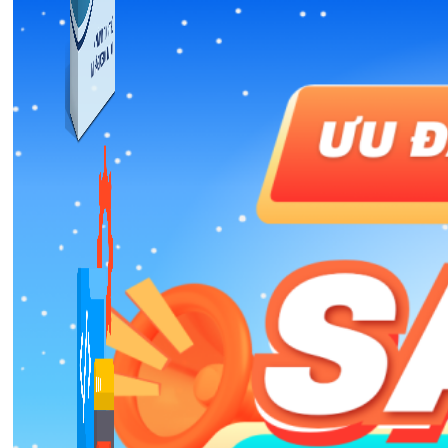
Kiếm Tiền MMO
1,422 bài viết
Combo Special
Combo 3 phần mềm tự chọn: chương trình bán hàng
mà ATPTeam triển khai.
Xem thêm phần mềm khác
Xem thêm phần mềm khác