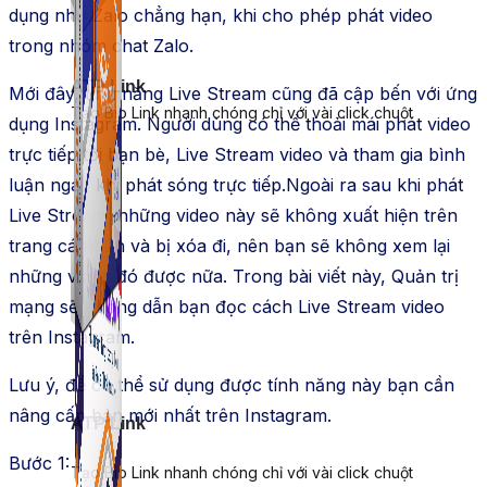
dụng như Zalo chẳng hạn, khi cho phép phát video
trong nhóm chat Zalo.
ATP Link
Mới đây, tính năng Live Stream cũng đã cập bến với ứng
Tạo Bio Link nhanh chóng chỉ với vài click chuột
dụng Instagram. Người dùng có thể thoải mái phát video
trực tiếp tới bạn bè, Live Stream video và tham gia bình
luận ngay khi phát sóng trực tiếp.Ngoài ra sau khi phát
Live Stream, những video này sẽ không xuất hiện trên
trang cá nhân và bị xóa đi, nên bạn sẽ không xem lại
những video đó được nữa. Trong bài viết này, Quản trị
mạng sẽ hướng dẫn bạn đọc cách Live Stream video
trên Instagram.
Lưu ý, để có thể sử dụng được tính năng này bạn cần
nâng cấp bản mới nhất trên Instagram.
ATP Link
Bước 1:
Tạo Bio Link nhanh chóng chỉ với vài click chuột