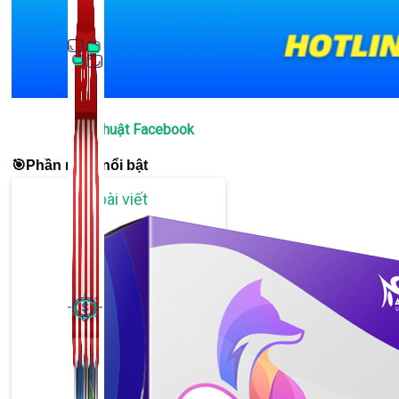
Liên hệ: 0967.9999.11
Thủ Thuật Facebook
🎯Phần mềm nổi bật
536 bài viết
Kiếm Tiền MMO