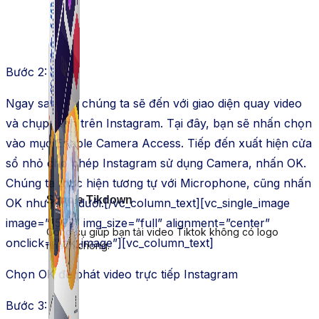
Bước 2:
Ngay sau đó, chúng ta sẽ đến với giao diện quay video
và chụp hình trên Instagram. Tại đây, bạn sẽ nhấn chọn
vào mục Enable Camera Access. Tiếp đến xuất hiện cửa
sổ nhỏ cho phép Instagram sử dụng Camera, nhấn OK.
Chúng ta thực hiện tương tự với Microphone, cũng nhấn
Simple Tikdown
OK như hình dưới.[/vc_column_text][vc_single_image
image=”1593″ img_size=”full” alignment=”center”
Công cụ giúp bạn tải video Tiktok không có logo
onclick=”link_image”][vc_column_text]
nhanh chóng.
Chọn OK để phát video trực tiếp Instagram
Bước 3: