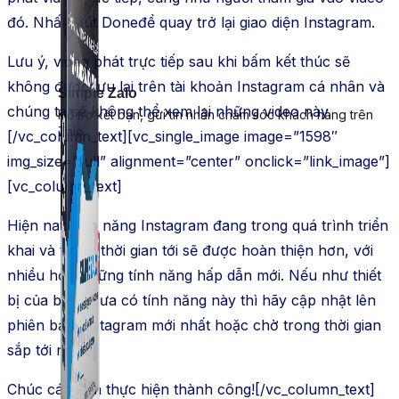
đó. Nhấn nút Doneđể quay trở lại giao diện Instagram.
Lưu ý, video phát trực tiếp sau khi bấm kết thúc sẽ
không được lưu lại trên tài khoản Instagram cá nhân và
Simple Zalo
chúng ta sẽ không thể xem lại những video này.
Hỗ trợ kết bạn, gửi tin nhắn chăm sóc khách hàng trên
Zalo.
[/vc_column_text][vc_single_image image=”1598″
img_size=”full” alignment=”center” onclick=”link_image”]
[vc_column_text]
Hiện nay tính năng Instagram đang trong quá trình triển
khai và trong thời gian tới sẽ được hoàn thiện hơn, với
nhiều hơn những tính năng hấp dẫn mới. Nếu như thiết
bị của bạn chưa có tính năng này thì hãy cập nhật lên
phiên bản Instagram mới nhất hoặc chờ trong thời gian
sắp tới nhé.
Chúc các bạn thực hiện thành công![/vc_column_text]