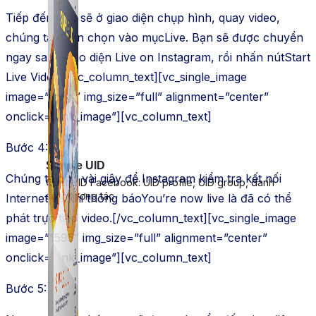
Tiếp đến bạn sẽ ở giao diện chụp hình, quay video,
chúng ta nhấn chọn vào mụcLive. Bạn sẽ được chuyển
ngay sang giao diện Live on Instagram, rồi nhấn nútStart
Live Video.[/vc_column_text][vc_single_image
image=”1594″ img_size=”full” alignment=”center”
onclick=”link_image”][vc_column_text]
Bước 4:
Simple UID
Chúng ta chờ vài giây để Instagram kiểm tra kết nối
Quét UID Facebook: UID profile, UID group, danh
sách tương tác
Internet và khi thông báoYou’re now live là đã có thể
phát trực tiếp video.[/vc_column_text][vc_single_image
image=”1595″ img_size=”full” alignment=”center”
onclick=”link_image”][vc_column_text]
Bước 5: