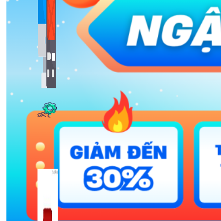
Bảng Giá
Thanh Toán
Kiến Thức Marketing
Kiến Thức Website
309 bài viết
Công Cụ Marketing
1,066 bài viết