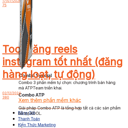
17/07/2025
75
Tool đăng reels
instagram tốt nhất (đăng
hàng loạt, tự động)
Combo Special
Combo 3 phần mềm tự chọn: chương trình bán hàng
mà ATPTeam triển khai.
02/12/2024
Combo ATP
380
Xem thêm phần mềm khác
Xem thêm phần mềm khác
Giải pháp Combo ATP là tổng hợp tất cả các sản phẩm
Bảng Giá
hỗ trợ KDOL.
Thanh Toán
Kiến Thức Marketing