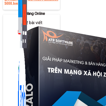
5000 bạn bè
Bán Hàng Online
2,632 bài viết
New
Kiến Thức Website
309 bài viết