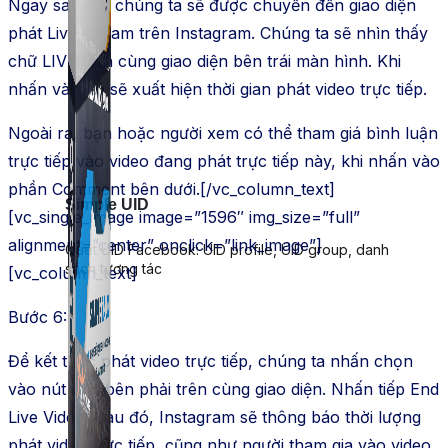
Ngay sau đó, chúng ta sẽ được chuyển đến giao diện
phát Live stream trên Instagram. Chúng ta sẽ nhìn thấy
chữ LIVE trên cùng giao diện bên trái màn hình. Khi
nhấn vào đó sẽ xuất hiện thời gian phát video trực tiếp.
Ngoài ra, bạn hoặc người xem có thể tham giá bình luận
trực tiếp vào video đang phát trực tiếp này, khi nhấn vào
phần Comment bên dưới.[/vc_column_text]
Simple UID
[vc_single_image image=”1596″ img_size=”full”
alignment=”center” onclick=”link_image”]
Quét UID Facebook: UID profile, UID group, danh
sách tương tác
[vc_column_text]
Bước 6:
Để kết thúc phát video trực tiếp, chúng ta nhấn chọn
vào nút End bên phải trên cùng giao diện. Nhấn tiếp End
Live Video. Sau đó, Instagram sẽ thông báo thời lượng
phát video trực tiếp, cũng như người tham gia vào video