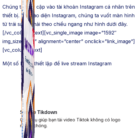
Chúng ta truy cập vào tài khoản Instagram cá nhân trên
thiết bị. Tại giao diện Instagram, chúng ta vuốt màn hình
từ trái sang phải theo chiều ngang như hình dưới đây.
[/vc_column_text][vc_single_image image=”1592″
img_size=”full” alignment=”center” onclick=”link_image”]
[vc_column_text]
Một số bước thiết lập để live stream Instagram
Simple Tikdown
Công cụ giúp bạn tải video Tiktok không có logo
nhanh chóng.