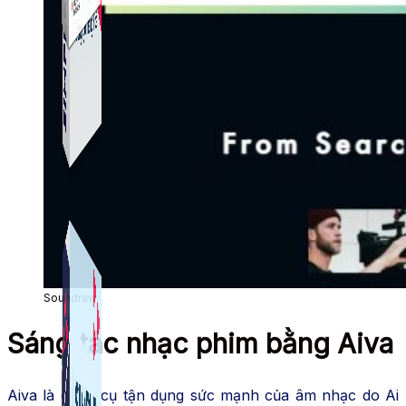
Simple Live
Phần mềm tạo kịch bản bình luận livestream Tiktok
Simple Replay
App ghi hình tự động quy trình đóng gói hàng hoá
Shopee, Lazada, Tiktokshop
Soundraw
Sáng tác nhạc phim bằng Aiva
Aiva là công cụ tận dụng sức mạnh của âm nhạc do Ai