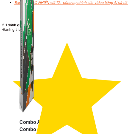
Bạn sẽ NGẠC NHIÊN với 12+ công cụ chỉnh sửa video bằng AI này!!!
5
1
đánh giá
Đánh giá bài viết
Combo ATP Mobile
Combo ATP