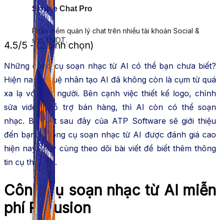
Simple Chat Pro
Phần mềm quản lý chat trên nhiều tài khoản Social &
sàn TMDT.
4.5/5 - (2 bình chọn)
Những công cụ soạn nhạc từ AI có thể bạn chưa biết?
Hiện nay trí tuệ nhân tạo AI đã không còn là cụm từ quá
xa lạ với mọi người. Bên cạnh việc thiết kế logo, chỉnh
sửa video, hỗ trợ bán hàng, thì AI còn có thể soạn
nhạc. Bài viết sau đây của ATP Software sẽ giới thiệu
đến bạn 7 công cụ soạn nhạc từ AI được đánh giá cao
hiện nay. Hãy cùng theo dõi bài viết để biết thêm thông
tin cụ thể nhé.
Công cụ soạn nhạc từ AI miễn
phí Riffusion