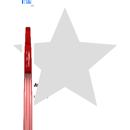
Zalo Marketing
104 bài viết
New