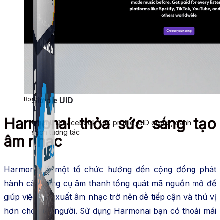
Boomy
Simple UID
Harmonai thỏa sức sáng tạo
Quét UID Facebook: UID profile, UID group, danh
sách tương tác
âm nhạc
Harmonai là một tổ chức hướng đến cộng đồng phát
hành các công cụ âm thanh tổng quát mã nguồn mở để
giúp việc sản xuất âm nhạc trở nên dễ tiếp cận và thú vị
hơn cho mọi người. Sử dụng Harmonai bạn có thoải mái