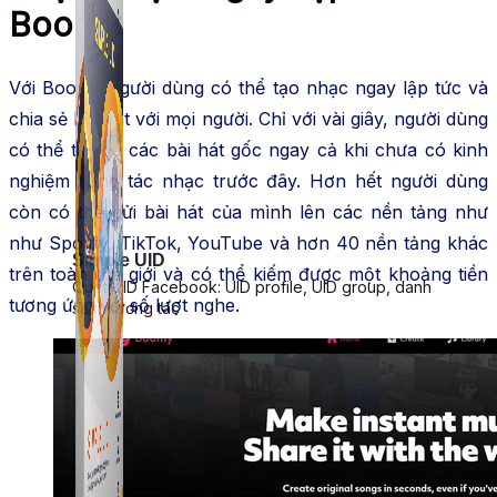
Boomy
Với Boomy người dùng có thể tạo nhạc ngay lập tức và
chia sẻ bài hát với mọi người. Chỉ với vài giây, người dùng
có thể tạo ra các bài hát gốc ngay cả khi chưa có kinh
nghiệm sáng tác nhạc trước đây. Hơn hết người dùng
còn có thể gửi bài hát của mình lên các nền tảng như
như Spotify, TikTok, YouTube và hơn 40 nền tảng khác
Simple UID
trên toàn thế giới và có thể kiếm được một khoảng tiền
Quét UID Facebook: UID profile, UID group, danh
tương ứng với số lượt nghe.
sách tương tác