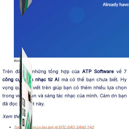
Simple Replay
App ghi hình tự động quy trình đóng gói hàng hoá
Shopee, Lazada, Tiktokshop
Combo ATP Mobile
Combo phần mềm mềm Marketing dành cho điện
thoại.
Aiva
Trên đây là những tổng hợp của
ATP Software
về 7
công cụ soạn nhạc từ AI
mà có thể bạn chưa biết. Hy
vọng qua bài viết trên giúp bạn có thêm nhiều lựa chọn
trong việc soạn và sáng tác nhạc của mình. Cảm ơn bạn
đã đọc bài viết này.
Xem thêm
Top 10+ công cụ tạo ảnh AI ĐỘC ĐÁO, SÁNG TẠO