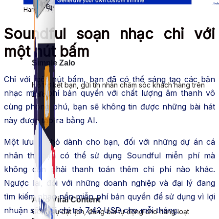
Harmonai
Soundful soạn nhạc chỉ với
một nút bấm
Simple Zalo
Chỉ với một nút bấm, bạn đã có thể sáng tạo các bản
Hỗ trợ kết bạn, gửi tin nhắn chăm sóc khách hàng trên
nhạc miễn phí bản quyền với chất lượng âm thanh vô
Zalo.
cùng phong phú, bạn sẽ không tin được những bài hát
này được tạo ra bằng AI.
Một lưu ý nhỏ dành cho bạn, đối với những dự án cá
nhân thì bạn có thể sử dụng Soundful miễn phí mà
không cần phải thanh toán thêm chi phí nào khác.
Ngược lại, đối với những doanh nghiệp và đại lý đang
tìm kiếm nhạc nền miễn phí bản quyền để sử dụng vì lợi
Auto Viral Content
nhuận sẽ phải chi trả 7,42 USD cho mỗi tháng.
Công cụ đặt lịch, đăng bài tự động cho hàng loạt