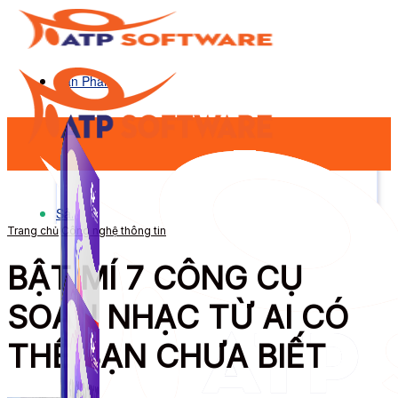
Sản Phẩm
Sản Phẩm
Trang chủ
Công nghệ thông tin
BẬT MÍ 7 CÔNG CỤ
SOẠN NHẠC TỪ AI CÓ
THỂ BẠN CHƯA BIẾT