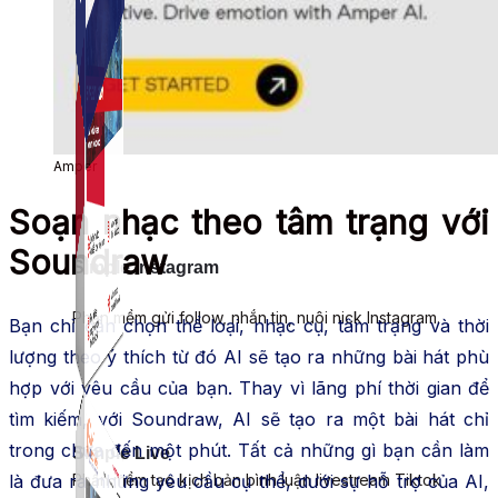
Amper
Soạn nhạc theo tâm trạng với
Soundraw
Simple Instagram
Phần mềm gửi follow, nhắn tin, nuôi nick Instagram.
Bạn chỉ cần chọn thể loại, nhạc cụ, tâm trạng và thời
lượng theo ý thích từ đó AI sẽ tạo ra những bài hát phù
hợp với yêu cầu của bạn. Thay vì lãng phí thời gian để
tìm kiếm, với Soundraw, AI sẽ tạo ra một bài hát chỉ
trong chưa đến một phút. Tất cả những gì bạn cần làm
Simple Live
là đưa ra những yêu cầu cụ thể, dưới sự hỗ trợ của AI,
Phần mềm tạo kịch bản bình luận livestream Tiktok