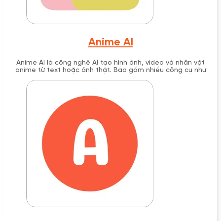
Anime AI
Anime AI là công nghệ AI tạo hình ảnh, video và nhân vật
anime từ text hoặc ảnh thật. Bao gồm nhiều công cụ như
AnimeGenius, ZMO.AI, PixAI với tính năng đa dạng