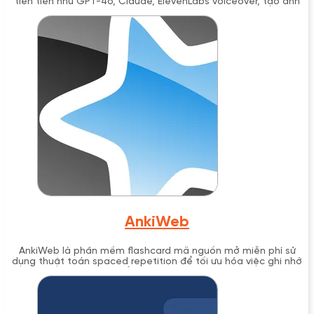
tiên tiến như GPT-4o, Claude, ElevenLabs voiceover, tạo ảnh
AI và hơn 137 template copywriting trong một gói dịch vụ với
mức giá cạnh tranh từ $3.11/tháng. Được phát triển tại Ấn Độ,
Anky.AI định hướng trở thành giải pháp AI "all-in-one" giá rẻ
cho doanh nghiệp và cá nhân.
AnkiWeb
AnkiWeb là phần mềm flashcard mã nguồn mở miễn phí sử
dụng thuật toán spaced repetition để tối ưu hóa việc ghi nhớ
dài hạn, phát triển bởi Damien Elmes từ 2006.