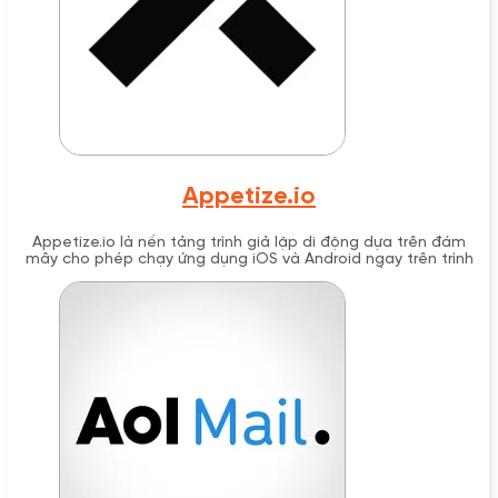
Appetize.io
Appetize.io là nền tảng trình giả lập di động dựa trên đám
mây cho phép chạy ứng dụng iOS và Android ngay trên trình
duyệt web mà không cần cài đặt phần mềm bổ sung. Được
phát triển để hỗ trợ testing, demo và đào tạo, Appetize.io
cung cấp giải pháp nhanh chóng và linh hoạt cho các nhà
phát triển, đội ngũ QA và doanh nghiệp cần mô phỏng môi
trường di động.