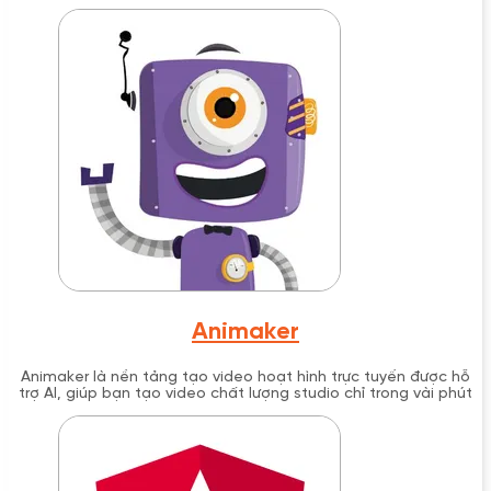
vật và trò chuyện không giới hạn.
Animaker
Animaker là nền tảng tạo video hoạt hình trực tuyến được hỗ
trợ AI, giúp bạn tạo video chất lượng studio chỉ trong vài phút
mà không cần kinh nghiệm thiết kế. Với hơn 22 triệu người
dùng toàn cầu và thư viện 100+ triệu tài sản, Animaker đã
được bình chọn là sản phẩm thiết kế số 1 thế giới năm 2024.
Công cụ này cung cấp giải pháp hoàn chỉnh từ video hoạt hình
2D, live-action đến presentation với avatar, phù hợp cho mọi