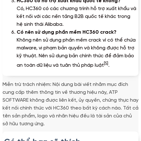
HC360 có hỗ trợ xuất khẩu quốc tế không?
Có, HC360 có các chương trình hỗ trợ xuất khẩu và
kết nối với các nền tảng B2B quốc tế khác trong
hệ sinh thái Alibaba.
Có nên sử dụng phần mềm HC360 crack?
Không nên sử dụng phần mềm crack vì có thể chứa
malware, vi phạm bản quyền và không được hỗ trợ
kỹ thuật. Nên sử dụng bản chính thức để đảm bảo
[5]
an toàn dữ liệu và tuân thủ pháp luật
.
Miễn trừ trách nhiệm: Nội dung bài viết nhằm mục đích
cung cấp thêm thông tin về thương hiệu này, ATP
SOFTWARE không được liên kết, ủy quyền, chứng thực hay
kết nối chính thức với HC360 theo bất kỳ cách nào. Tất cả
tên sản phẩm, logo và nhãn hiệu đều là tài sản của chủ
sở hữu tương ứng.