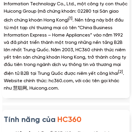
Information Technology Co., Ltd., một công ty con thuộc
Huicong Group (mã chứng khoán: 02280 tại Sàn giao
[1]
dịch chứng khoán Hong Kong)
. Nền tảng này bắt đầu
từ một tạp chí thương mại có tên “China Business
Information Express – Home Appliances” vào năm 1992
và đã phát triển thành một trong những nền tảng B2B
lớn nhất Trung Quốc. Năm 2003, HC360 chính thức niêm
yết trên sàn chứng khoán Hong Kong, trở thành công ty
đầu tiên trong ngành dịch vụ thông tin và thương mại
[2]
điện tử B2B tại Trung Quốc được niêm yết công khai
.
Website chính thức: hc360.com, với các tên gọi khác
như 慧聪网, Huicong.com.
Tính năng của
HC360