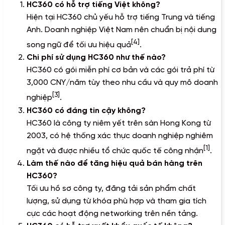
HC360 có hỗ trợ tiếng Việt không?
Hiện tại HC360 chủ yếu hỗ trợ tiếng Trung và tiếng
Anh. Doanh nghiệp Việt Nam nên chuẩn bị nội dung
[4]
song ngữ để tối ưu hiệu quả
.
Chi phí sử dụng HC360 như thế nào?
HC360 có gói miễn phí cơ bản và các gói trả phí từ
3,000 CNY/năm tùy theo nhu cầu và quy mô doanh
[3]
nghiệp
.
HC360 có đáng tin cậy không?
HC360 là công ty niêm yết trên sàn Hong Kong từ
2003, có hệ thống xác thực doanh nghiệp nghiêm
[1]
ngặt và được nhiều tổ chức quốc tế công nhận
.
Làm thế nào để tăng hiệu quả bán hàng trên
HC360?
Tối ưu hồ sơ công ty, đăng tải sản phẩm chất
lượng, sử dụng từ khóa phù hợp và tham gia tích
cực các hoạt động networking trên nền tảng.