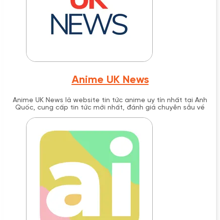
Anime UK News
Anime UK News là website tin tức anime uy tín nhất tại Anh
Quốc, cung cấp tin tức mới nhất, đánh giá chuyên sâu về
anime, manga và light novel từ năm 2004. Với hơn 20 năm kinh
nghiệm, trang web này đã trở thành nguồn thông tin đáng tin
cậy cho cộng đồng anime không chỉ tại Anh mà còn trên toàn
thế giới.