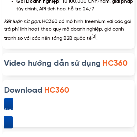
Gói Doanh nghiệp
: Từ 100,000 CNY/năm, giải pháp
tùy chỉnh, API tích hợp, hỗ trợ 24/7
Kết luận rút gọn:
HC360 có mô hình freemium với các gói
trả phí linh hoạt theo quy mô doanh nghiệp, giá cạnh
[3]
tranh so với các nền tảng B2B quốc tế
.
Video hướng dẫn sử dụng
HC360
Download
HC360
Link download HC360 – Nền tảng B2B thương mại điện
tử hàng đầu Trung Quốc