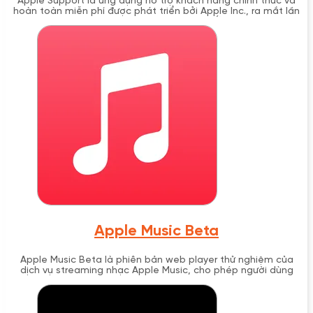
Apple Support là ứng dụng hỗ trợ khách hàng chính thức và
hoàn toàn miễn phí được phát triển bởi Apple Inc., ra mắt lần
đầu vào tháng 9 năm 2016 cùng với iOS 10. Ứng dụng này cung
cấp giải pháp hỗ trợ toàn diện cho tất cả sản phẩm và dịch
vụ Apple, bao gồm chat trực tiếp với chuyên gia, đặt lịch hẹn
Genius Bar, và hướng dẫn tự khắc phục sự cố từng bước một
cách chi tiết.
Apple Music Beta
Apple Music Beta là phiên bản web player thử nghiệm của
dịch vụ streaming nhạc Apple Music, cho phép người dùng
nghe nhạc trực tiếp trên trình duyệt web tại
beta.music.apple.com. Được ra mắt tháng 9/2019, Apple Music
Beta đã chính thức trở thành music.apple.com năm 2020,
mang đến trải nghiệm streaming hoàn chỉnh mà không cần cài