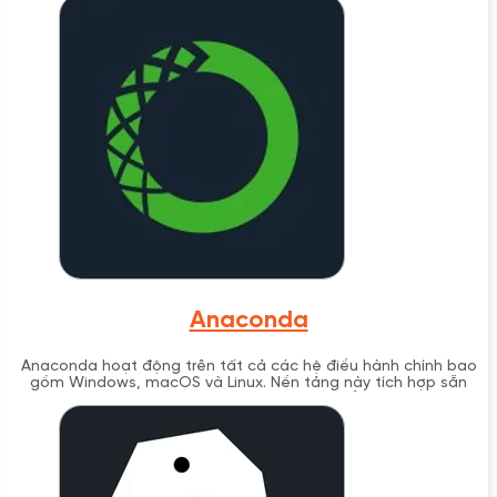
Anaconda
Anaconda hoạt động trên tất cả các hệ điều hành chính bao
gồm Windows, macOS và Linux. Nền tảng này tích hợp sẵn
hơn 1,500 gói phần mềm mã nguồn mở phổ biến nhất cho
Data Science như NumPy, Pandas, Matplotlib, Scikit-learn và
TensorFlow, giúp người dùng tiết kiệm thời gian cài đặt và cấu
hình môi trường làm việc.