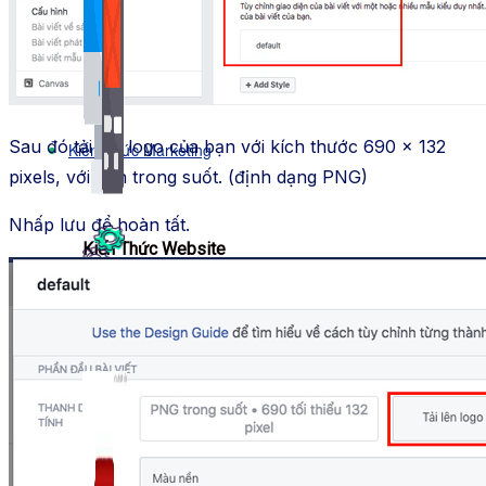
Bảng Giá
Thanh Toán
Sau đó tải lên logo của bạn với kích thước 690 x 132
Kiến Thức Marketing
pixels, với nền trong suốt. (định dạng PNG)
Nhấp lưu để hoàn tất.
Kiến Thức Website
309 bài viết
Công Cụ Marketing
1,066 bài viết