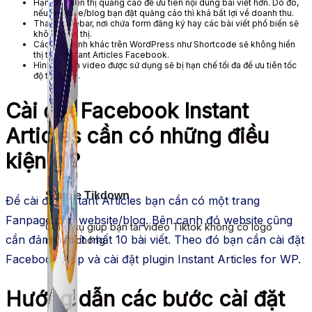
Hạn chế hiển thị quảng cáo để ưu tiên nội dung bài viết hơn. Do đó,
nếu website/blog bạn đặt quảng cáo thì khá bất lợi về doanh thu.
Thanh sidebar, nơi chứa form đăng ký hay các bài viết phổ biến sẽ
không hiển thị.
Các tùy chỉnh khác trên WordPress như Shortcode sẽ không hiển
thị trên Instant Articles Facebook.
Hình ảnh và video được sử dụng sẽ bị hạn chế tối đa để ưu tiên tốc
độ tải trang.
Cài đặt Facebook Instant
Articles cần có những điều
kiện gì?
Simple Tikdown
Để cài đặt Instant Articles bạn cần có một trang
Fanpage cho website/blog. Bên cạnh đó website cũng
Công cụ giúp bạn tải video Tiktok không có logo
cần đảm bảo ít nhất 10 bài viết. Theo đó bạn cần cài đặt
nhanh chóng.
Facebook App và cài đặt plugin Instant Articles for WP.
Hướng dẫn các bước cài đặt