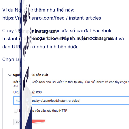
Ví dụ Ngọc sẽ thêm như thế này:
https://ngocdenroi.com/feed / instant-articles
Copy URL này và quay lại cửa sổ cài đặt Facebok
Simple Instagram
Phần mềm gửi follow, nhắn tin, nuôi nick Instagram.
Instant Articles. Chọn mục Nguồn cấp RSS sản xuất và
dán URL vào ô như hình bên dưới.
Chọn Lưu.