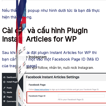
Nếu thấy một popup như hình dưới tức là bạn đã thực
hiện thành công.
Cài đặt và cấu hình Plugin
Instant Articles for WP
Sau khi bạn cài đặt plugin Instant Articles for WP thì
Simple Instagram
bạn cần nhập một vào một Facebook Page ID (Mã ID
của trang Fanpage).
Phần mềm gửi follow, nhắn tin, nuôi nick Instagram.
Simple Live
Phần mềm tạo kịch bản bình luận livestream Tiktok