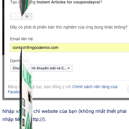
Simple Replay
App ghi hình tự động quy trình đóng gói hàng hoá
Shopee, Lazada, Tiktokshop
Combo ATP Mobile
Combo phần mềm mềm Marketing dành cho điện
thoại.
Nhập vào địa chỉ website của bạn (không nhất thiết phải
nhập tiền tố http://).