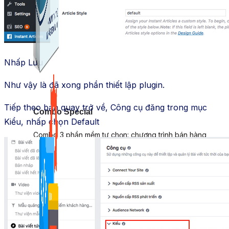
Kiếm Tiền MMO
1,422 bài viết
Nhấp Lưu
Như vậy là đã xong phần thiết lập plugin.
Tiếp theo bạn quay trở về, Công cụ đăng trong mục
Combo Special
Kiểu, nhấp chọn Default
Combo 3 phần mềm tự chọn: chương trình bán hàng
mà ATPTeam triển khai.
Xem thêm phần mềm khác
Xem thêm phần mềm khác