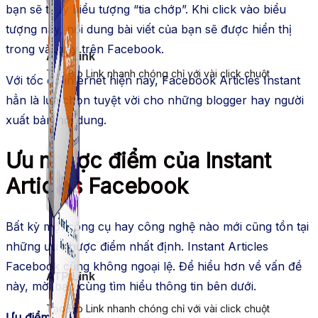
bạn sẽ thấy biểu tượng “tia chớp”. Khi click vào biểu
tượng này, nội dung bài viết của bạn sẽ được hiển thị
trong vài giây trên Facebook.
ATP Link
Tạo Bio Link nhanh chóng chỉ với vài click chuột
Với tốc độ internet hiện nay, Facebook Articles Instant
hẳn là lựa chọn tuyệt vời cho những blogger hay người
xuất bản nội dung.
Ưu nhược điểm của Instant
Articles Facebook
Bất kỳ một công cụ hay công nghệ nào mới cũng tồn tại
những ưu nhược điểm nhất định. Instant Articles
Facebook cũng không ngoại lệ. Để hiểu hơn về vấn đề
ATP Link
này, mời bạn cùng tìm hiểu thông tin bên dưới.
Tạo Bio Link nhanh chóng chỉ với vài click chuột
Ưu điểm