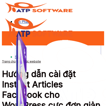
Sản Phẩm
Sản Phẩm
Trang chủ
Kiến thức website
Hướng dẫn cài đặt
Instant Articles
Facebook cho
WordPress cực đơn giản