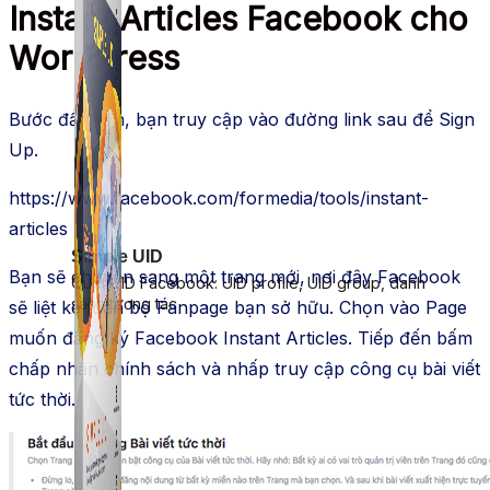
Instant Articles Facebook cho
WordPress
Bước đầu tiên, bạn truy cập vào đường link sau để Sign
Up.
https://www.facebook.com/formedia/tools/instant-
articles
Simple UID
Bạn sẽ chuyển sang một trang mới, nơi đây Facebook
Quét UID Facebook: UID profile, UID group, danh
sách tương tác
sẽ liệt kê toàn bộ Fanpage bạn sở hữu. Chọn vào Page
muốn đăng ký Facebook Instant Articles. Tiếp đến bấm
chấp nhận chính sách và nhấp truy cập công cụ bài viết
tức thời.