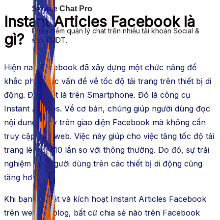
Simple Chat Pro
Instant Articles Facebook là
Phần mềm quản lý chat trên nhiều tài khoản Social &
gì?
sàn TMDT.
Hiện nay Facebook đã xây dựng một chức năng để
khắc phục các vấn đề về tốc độ tải trang trên thiết bị di
động. Đặc biệt là trên Smartphone. Đó là công cụ
Instant Articles. Về cơ bản, chúng giúp người dùng đọc
nội dung ngay trên giao diện Facebook mà không cần
truy cập vào web. Việc này giúp cho việc tăng tốc độ tải
trang lên tận 10 lần so với thông thường. Do đó, sự trải
nghiệm của người dùng trên các thiết bị di động cũng
tăng hơn.
Khi bạn cài đặt và kích hoạt Instant Articles Facebook
trên website/blog, bất cứ chia sẻ nào trên Facebook