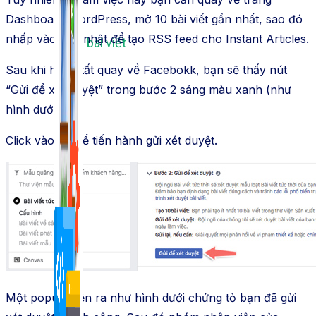
Dashboard WordPress, mở 10 bài viết gần nhất, sao đó
nhấp vào cập nhật để tạo RSS feed cho Instant Articles.
1,422 bài viết
Sau khi hoàn tất quay về Facebokk, bạn sẽ thấy nút
“Gửi để xét duyệt” trong bước 2 sáng màu xanh (như
hình dưới).
Click vào đó để tiến hành gửi xét duyệt.
Một popup hiện ra như hình dưới chứng tỏ bạn đã gửi