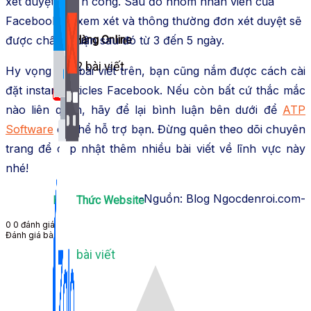
xét duyệt thành công. Sau đó nhóm nhân viên của
Facebook sẽ xem xét và thông thường đơn xét duyệt sẽ
Bán Hàng Online
được chấp thuận sau đó từ 3 đến 5 ngày.
2,632 bài viết
Hy vọng qua bài viết trên, bạn cũng nắm được cách cài
đặt instant articles Facebook. Nếu còn bất cứ thắc mắc
New
nào liên quan, hãy để lại bình luận bên dưới để
ATP
Software
có thể hỗ trợ bạn. Đừng quên theo dõi chuyên
trang để cập nhật thêm nhiều bài viết về lĩnh vực này
nhé!
-Nguồn: Blog Ngocdenroi.com-
Kiến Thức Website
0
0
đánh giá
Đánh giá bài viết
309 bài viết