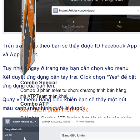
Trên trang tiếp theo bạn sẽ thấy được ID Facebook App
và App Secret.
Tuy nhiên ngay ở trang này bạn cần chọn vào menu
Xét duyệt ứng dụng bên tay trái. Click chọn “Yes” để bật
Combo Special
ứng dụng của bạn lên.
Combo 3 phần mềm tự chọn: chương trình bán hàng
mà ATPTeam triển khai.
Quay về menu Bảng điều khiển bạn sẽ thấy một nút
Combo ATP
màu xanh (như hình dưới là được).
Xem thêm phần mềm khác
Xem thêm phần mềm khác
Giải pháp Combo ATP là tổng hợp tất cả các sản phẩm
Bảng Giá
hỗ trợ KDOL.
Thanh Toán
Kiến Thức Marketing