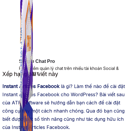
Simple Chat Pro
Phần mềm quản lý chat trên nhiều tài khoản Social &
Xếp hạng bài viết này
sàn TMDT.
Instant Articles Facebook
là gì? Làm thế nào để cài đặt
Instant Articles Facebook cho WordPress? Bài viết sau
của ATP Software sẽ hướng dẫn bạn cách để cài đặt
công cụ này một cách nhanh chóng. Qua đó bạn cũng
biết được một số tính năng cũng như tác dụng hữu ích
của Instant Articles Facebook.