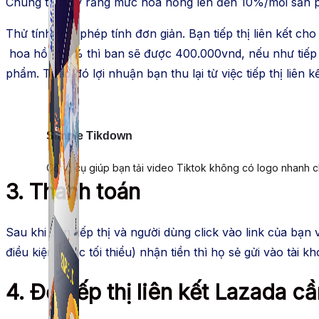
Chúng ta thấy rằng mức hoa hồng lên đến 10%/mỗi sản p
Thử tính một phép tính đơn giản. Bạn tiếp thị liên kết ch
hoa hồng 8% thì ban sẽ được 400.000vnd, nếu như tiếp thị
phẩm. Theo đó lợi nhuận bạn thu lại từ việc tiếp thị liên k
Simple Tikdown
Công cụ giúp bạn tải video Tiktok không có logo nhanh 
3. Thanh toán
Sau khi bạn tiếp thị và người dùng click vào link của bạ
điều kiện (mức tối thiểu) nhận tiền thì họ sẻ gửi vào tà
​4. Để tiếp thị liên kết Lazada c