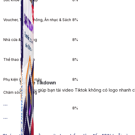
Voucher, Truyền thông, Ân nhạc & Sách
8%
Nhà cửa & Đời sống
8%
Thể thao & Du lịch
8%
Phụ kiện ô-tô, Xe máy
8%
Simple Tikdown
Công cụ giúp bạn tải video Tiktok không có logo nhanh 
Chăm sóc thú cưng
…​
8%
…​