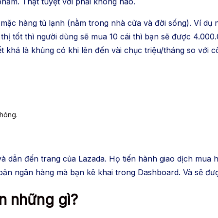
hẩm. Thật tuyệt vời phải không nào.
o mặc hàng tủ lạnh (nằm trong nhà cửa và đời sống). Ví dụ 
 tốt thì người dùng sẽ mua 10 cái thì bạn sẽ được 4.000.0
ết khá là khủng có khi lên đến vài chục triệu/tháng so với c
chóng.
n và dẫn đến trang của Lazada. Họ tiến hành giao dịch mua
i khoản ngân hàng mà bạn kê khai trong Dashboard. Và sẽ đ
ần những gì?