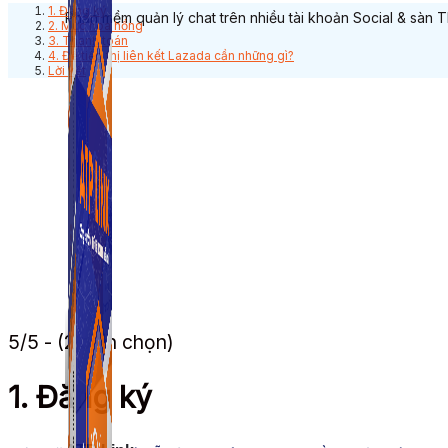
1. Đăng ký​
Phần mềm quản lý chat trên nhiều tài khoản Social & sàn 
2. Mức hoa hồng
3. Thanh toán
​4. Để tiếp thị liên kết Lazada cần những gì?
​Lời kết
5/5 - (2 bình chọn)
1. Đăng ký​