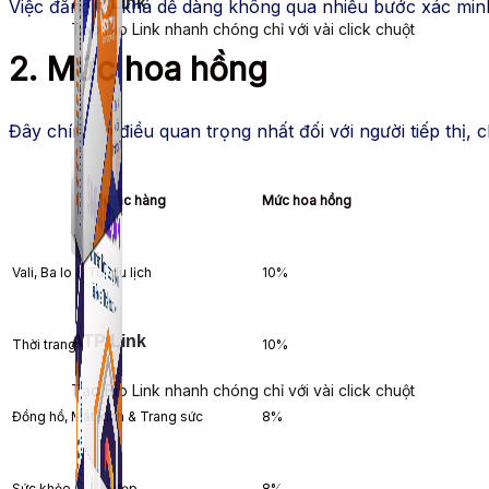
ATP Link
Việc đăng ký khá dễ dàng không qua nhiều bước xác minh 
Tạo Bio Link nhanh chóng chỉ với vài click chuột
2. Mức hoa hồng
Đây chính là điều quan trọng nhất đối với người tiếp thị, 
Mặc hàng
Mức hoa hồng
Vali, Ba lo & Túi du lịch
10%
ATP Link
Thời trang
10%
Tạo Bio Link nhanh chóng chỉ với vài click chuột
Đồng hồ, Mắt kính & Trang sức
8%
Sức khỏe & Sắc đẹp
8%