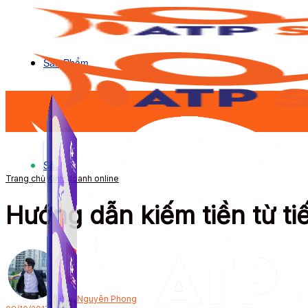
Sản Phẩm
Sản Phẩm
Trang chủ
Kinh doanh online
Hướng dẫn kiếm tiền từ tiê
Bởi
Nguyên Phong