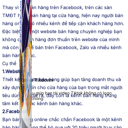
Thay vì chỉ bán hàng trên Facebook, trên các sàn
TMĐT hoặc bán hàng tại cửa hàng, hiện nay người bán
hàng online có nhiều kênh để tiếp cận khách hàng hơn.
Đặc biệt, với một website bán hàng chuyên nghiệp bạn
không chỉ bán hàng đơn thuần trên website của mình
mà còn có thể bán trên Facebook, Zalo và nhiều kênh
bán hàng khác.
Cụ thể
1.Website
Thiết kế website bán hàng giúp bạn tăng doanh thu và
Simple Tikdown
xây dựng uy tín cho cửa hàng của bạn trong mắt người
Công cụ giúp bạn tải video Tiktok không có logo
tiêu dùng. Ngoài ra, đây còn là kênh bán hàng trung
nhanh chóng.
tâm kết nối các kênh bán hàng khác.
2.Facebook
Bạn bán hàng online chắc chắn Facebook là một kênh
bán hàng không thể bỏ qua với 20 triệu người truy cập