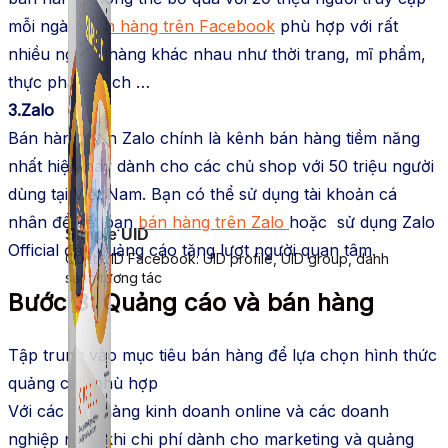
mỗi ngày.
Bán hàng trên Facebook
phù hợp với rất
nhiều ngành hàng khác nhau như thời trang, mĩ phẩm,
thực phẩm sạch …
3.Zalo
Bán hàng trên Zalo chính là kênh bán hàng tiềm năng
nhất hiện nay dành cho các chủ shop với 50 triệu người
dùng tại Việt Nam. Bạn có thể sử dụng tài khoản cá
nhân để kết bạn
bán hàng trên Zalo
hoặc sử dụng Zalo
Simple UID
Official đẩy quảng cáo tăng lượt người quan tâm.
Quét UID Facebook: UID profile, UID group, danh
sách tương tác
Bước 3: Quảng cáo và bán hàng
Tập trung vào mục tiêu bán hàng để lựa chọn hình thức
quảng cáo phù hợp
Với các cửa hàng kinh doanh online và các doanh
nghiệp nhỏ, khi chi phí dành cho marketing và quảng