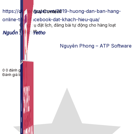
https://chiennguyen.vn/2019-huong-dan-ban-hang-
Auto Viral Content
online-tren-facebook-dat-khach-hieu-qua/
Công cụ đặt lịch, đăng bài tự động cho hàng loạt
Fanpage.
Nguồn : Webtretho
Nguyên Phong – ATP Software
0
0
đánh giá
Đánh giá bài viết