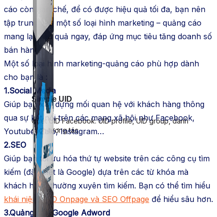
cáo còn hạn chế, để có được hiệu quả tối đa, bạn nên
tập trung vào một số loại hình marketing – quảng cáo
mang lại hiệu quả ngay, đáp ứng mục tiêu tăng doanh số
bán hàng.
Một số loại hình marketing-quảng cáo phù hợp dành
cho bạn là :
1.Social Media
Simple UID
Giúp bạn xây dựng mối quan hệ với khách hàng thông
qua sự kết nối trên các mạng xã hội như Facebook,
Quét UID Facebook: UID profile, UID group, danh
sách tương tác
Youtube, Zalo, Instagram…
2.SEO
Giúp bạn tối ưu hóa thứ tự website trên các công cụ tìm
kiếm (đặc biệt là Google) dựa trên các từ khóa mà
khách hàng thường xuyên tìm kiếm. Bạn có thể tìm hiểu
khái niệm SEO Onpage và SEO Offpage
để hiểu sâu hơn.
3.Quảng cáo Google Adword