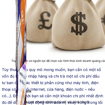
ATP Link
Tạo Bio Link nhanh chóng chỉ với vài click chuột
Tùy vào vốn và nguồn lực để chọn các hình thức kinh doanh quảng c
Tùy thuộc vào quy mô mong muốn, bạn cần có một số
vốn đủ lớn để nhập hàng và chi trả một số chi phí đầu
tư ban đầu (các thiết bị phần cứng như máy tính, điện
thoại có kết nối Internet, cửa hàng, điện nước – nếu
ATP Link
có…). Đồng thời bạn sẽ cần một khoản chi phí nhất định
Tạo Bio Link nhanh chóng chỉ với vài click chuột
đủ để duy trì hoạt động kinh doanh, xoay vòng trong tối