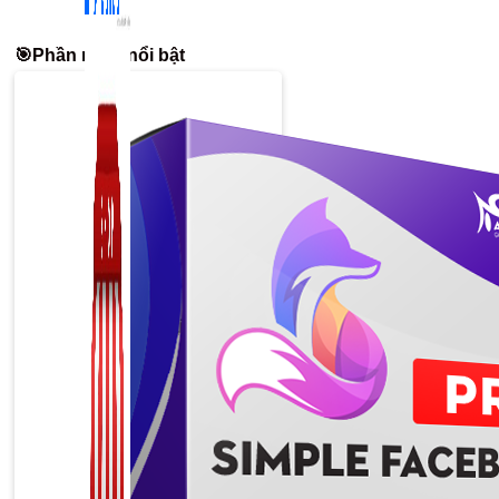
🎯Phần mềm nổi bật
Zalo Marketing
104 bài viết
New