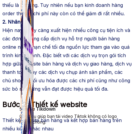
thiếu là 3 tháng. Tuy nhiên nếu bạn kinh doanh hàng
order thì các chi phí này còn có thể giảm đi rất nhiều.
2. Nhân lực
Hiện nay, ngày càng xuất hiện nhiểu công cụ tiện ích và
các đơn vị cung cấp dịch vụ hỗ trợ người bán hàng
online nhằm hạn chế tối đa nguồn lực tham gia vào quá
trình kinh doanh. Đặc biết với các dịch vụ trọn gói tích
hợp giữa website bán hàng và dịch vụ giao hàng, dịch vụ
thanh toán hay các dịch vụ chụp ảnh sản phẩm, các
chủ shop sẽ tối ưu hóa được các chi phí cũng như công
sức bỏ ra nhưng vẫn đạt được hiệu quả tối đa.
Bước 2: Thiết kế website
Simple Tikdown
Công cụ giúp bạn tải video Tiktok không có logo
Thiết kế website bán hàng và kết hợp bán hàng trên
nhanh chóng.
nhiều kênh khác nhau