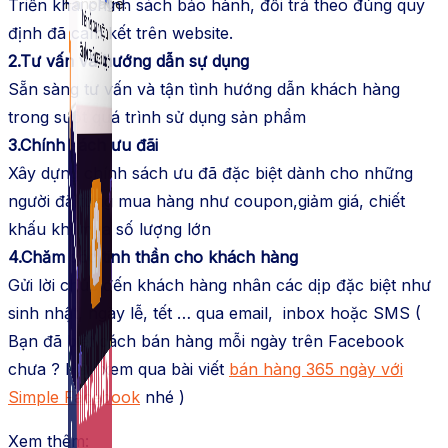
Triển khai chính sách bảo hành, đổi trả theo đúng quy
Fanpage.
định đã cam kết trên website.
2.Tư vấn và hướng dẫn sự dụng
Sẵn sàng tư vấn và tận tình hướng dẫn khách hàng
trong suốt quá trình sử dụng sản phẩm
3.Chính sách ưu đãi
Xây dựng chính sách ưu đã đặc biệt dành cho những
người đã từng mua hàng như coupon,giảm giá, chiết
khấu khi mua số lượng lớn
4.Chăm sóc tinh thần cho khách hàng
Gửi lời chúc đến khách hàng nhân các dịp đặc biệt như
sinh nhật, ngày lễ, tết … qua email, inbox hoặc SMS (
Bạn đã biết cách bán hàng mỗi ngày trên Facebook
chưa ? Hãy xem qua bài viết
bán hàng 365 ngày với
Simple Facebook
nhé )
Xem thêm: