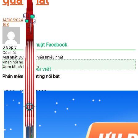
14/08/2024
168
Thủ Thuật Facebook
0
Góp ý
Cũ nhất
Mới nhất
Được bỏ phiếu nhiều nhất
Phản hồi nội tuyến
Xem tất cả bình luận
536 bài viết
Phần mềm Marketing nổi bật
🎉 Ưu đãi Tết 2026
Kiếm Tiền MMO