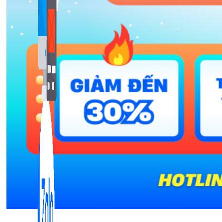
Bán Hàng Online
2,632 bài viết
New
Kiến Thức Website
309 bài viết
Liên hệ: 0967.9999.11