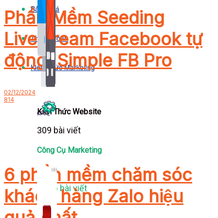
Bảng Giá
Phần Mềm Seeding
Livestream Facebook tự
Thanh Toán
động: Simple FB Pro
Kiến Thức Marketing
02/12/2024
814
Kiến Thức Website
309 bài viết
Công Cụ Marketing
6 phần mềm chăm sóc
1,066 bài viết
khách hàng Zalo hiệu
quả nhất