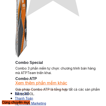
Combo Special
Combo 3 phần mềm tự chọn: chương trình bán hàng
mà ATPTeam triển khai.
Combo ATP
Xem thêm phần mềm khác
Xem thêm phần mềm khác
Giải pháp Combo ATP là tổng hợp tất cả các sản phẩm
Bảng Giá
hỗ trợ KDOL.
Thanh Toán
Cùng chuyên mục
Kiến Thức Marketing