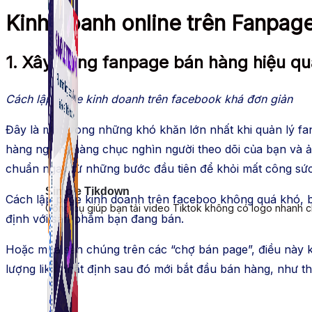
Kinh doanh online trên Fanpag
1. Xây dựng fanpage bán hàng hiệu qu
Cách lập page kinh doanh trên facebook khá đơn giản
Đây là một trong những khó khăn lớn nhất khi quản lý fa
hàng nghìn, hàng chục nghìn người theo dõi của bạn và
chuẩn ngay từ những bước đầu tiên để khỏi mất công sức 
Simple Tikdown
Cách lập page kinh doanh trên faceboo không quá khó, bạ
Công cụ giúp bạn tải video Tiktok không có logo nhanh 
định với sản phẩm bạn đang bán.
Hoặc mua sẵn chúng trên các “chợ bán page”, điều này k
lượng like nhất định sau đó mới bắt đầu bán hàng, như th