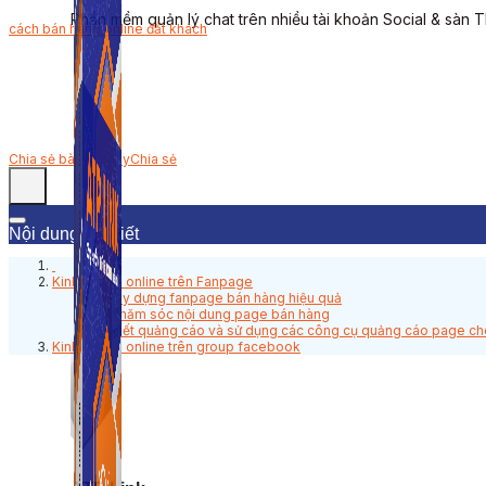
Phần mềm quản lý chat trên nhiều tài khoản Social & sàn 
cách bán hàng online đắt khách
Chia sẻ bài viết này
Chia sẻ
Nội dung bài viết
Kinh doanh online trên Fanpage
1. Xây dựng fanpage bán hàng hiệu quả
2. Chăm sóc nội dung page bán hàng
3. Viết quảng cáo và sử dụng các công cụ quảng cáo page ch
Kinh doanh online trên group facebook