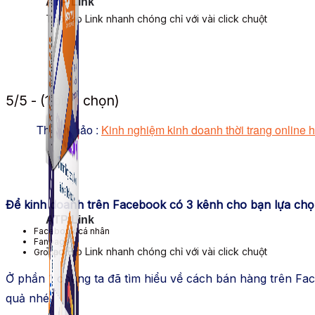
ATP Link
Tạo Bio Link nhanh chóng chỉ với vài click chuột
5/5 - (1 bình chọn)
Tham khảo :
Kinh nghiệm kinh doanh thời trang online h
Để kinh doanh trên Facebook có 3 kênh cho bạn lựa ch
ATP Link
Facebook cá nhân
Fanpage
Tạo Bio Link nhanh chóng chỉ với vài click chuột
Group
Ở phần 1 chúng ta đã tìm hiểu về cách bán hàng trên F
quả nhé!