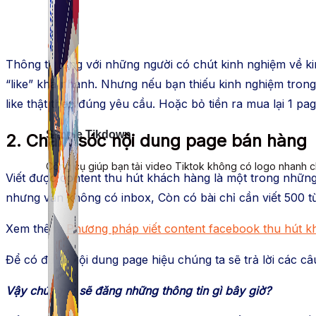
Thông thường với những người có chút kinh nghiệm về ki
“like” khá nhanh. Nhưng nếu bạn thiếu kinh nghiệm trong
like thật theo đúng yêu cầu. Hoặc bỏ tiền ra mua lại 1 pa
Simple Tikdown
2. Chăm sóc nội dung page bán hàng
Công cụ giúp bạn tải video Tiktok không có logo nhanh 
Viết được content thu hút khách hàng là một trong những p
nhưng vẫn không có inbox, Còn có bài chỉ cần viết 500 t
Xem thêm:
Phương pháp viết content facebook thu hút 
Để có được nội dung page hiệu chúng ta sẽ trả lời các câ
Vậy chúng ta sẽ đăng những thông tin gì bây giờ?