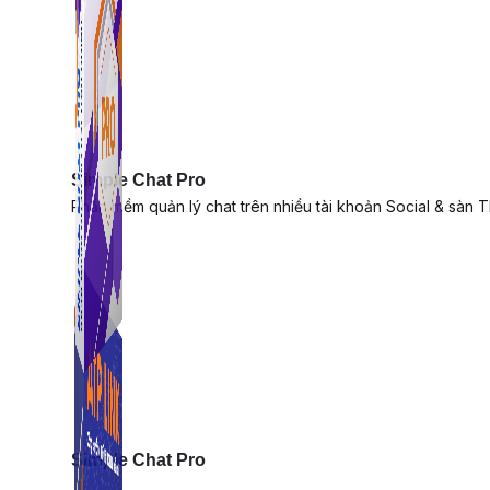
Simple Chat Pro
Phần mềm quản lý chat trên nhiều tài khoản Social & sàn 
Simple Chat Pro