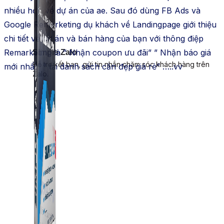
nhiều hơn về dự án của ae. Sau đó dùng FB Ads và
Google Remarketing dụ khách về Landingpage giới thiệu
chi tiết về dự án và bán hàng của bạn với thông điệp
Remarketing là ” Nhận coupon ưu đãi” ” Nhận báo giá
Simple Zalo
Hỗ trợ kết bạn, gửi tin nhắn chăm sóc khách hàng trên
mới nhất” ” tải danh sách căn đẹp giá rẻ” …..vv
Zalo.