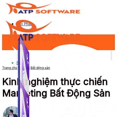
Sản Phẩm
Sản Phẩm
Trang chủ
Tin Tức
Bất động sản
Kinh nghiệm thực chiến
Marketing Bất Động Sản