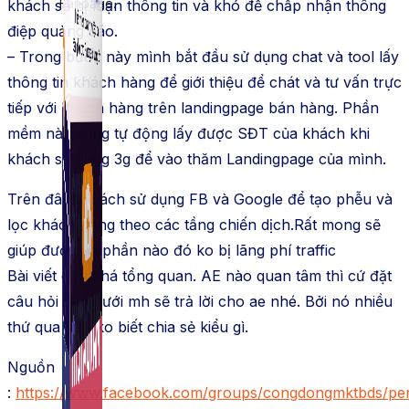
Fanpage.
khách sẽ bị loạn thông tin và khó để chấp nhận thông
điệp quảng cáo.
– Trong bước này mình bắt đầu sử dụng chat và tool lấy
thông tin khách hàng để giới thiệu để chát và tư vấn trực
tiếp với khách hàng trên landingpage bán hàng. Phần
mềm này cũng tự động lấy được SĐT của khách khi
khách sử dụng 3g để vào thăm Landingpage của mình.
Trên đây là cách sử dụng FB và Google để tạo phễu và
lọc khách hàng theo các tầng chiến dịch.Rất mong sẽ
giúp được ae phần nào đó ko bị lãng phí traffic
Bài viết còn khá tổng quan. AE nào quan tâm thì cứ đặt
câu hỏi bên dưới mh sẽ trả lời cho ae nhé. Bởi nó nhiều
thứ qua nên ko biết chia sẻ kiểu gì.
Nguồn
:
https://www.facebook.com/groups/congdongmktbds/pe