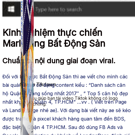
Kinh nghiệm thực chiến
Marketing Bất Động Sản
Chuẩn bị nội dung giai đoạn viral.
Đối với lĩnh vực Bất Động Sản thì ae viết cho mình các
bài quảng cáo có dạng content kiểu : “Danh sách căn
Simple Tikdown
hộ Quận 4 đáng sống nhất 2017″ , ” Top 5 căn hộ đẹp
Công cụ giúp bạn tải video Tiktok không có logo
nhất khu vực Quận 4, TP.HCM” …vv . ( Viết trên Page
nhanh chóng.
và Landingpage nhé ae). Với dạng bài viết này ae sẽ kéo
được traffic và pixcel khách hàng quan tâm đến BDS,
đặc biệt là Quận 4 TP.HCM. Sau đó dùng FB Ads và