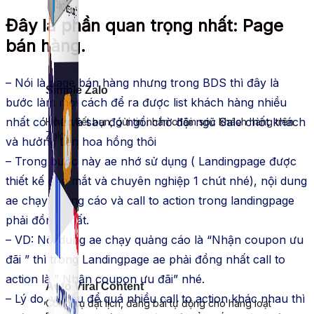
Đây là phần quan trọng nhất: Page
bán hàng.
– Nói là page bán hàng nhưng trong BDS thì đây là
Simple Zalo
bước làm mọi cách để ra được list khách hàng nhiều
nhất có thể và sau đó ngồi chờ đội ngũ Sale chốt khách
Hỗ trợ kết bạn, gửi tin nhắn chăm sóc khách hàng trên
Zalo.
và hưởng tiền hoa hồng thôi
– Trong bước này ae nhớ sử dụng ( Landingpage được
thiết kế đẹp mắt và chuyên nghiệp 1 chút nhé), nội dung
ae chạy quảng cáo và call to action trong landingpage
phải đồng nhất.
– VD: Nội dung ae chạy quảng cáo là “Nhận coupon ưu
đãi ” thì trong Landingpage ae phải đồng nhất call to
action là ” Nhận coupon ưu đãi” nhé.
Auto Viral Content
– Lý do, vì nếu để quá nhiều call to action khác nhau thì
Công cụ đặt lịch, đăng bài tự động cho hàng loạt