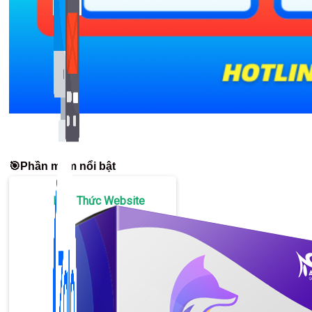
Bán Hàng Online
2,632 bài viết
New
Liên hệ: 0967.9999.11
🎯Phần mềm nổi bật
Kiến Thức Website
309 bài viết