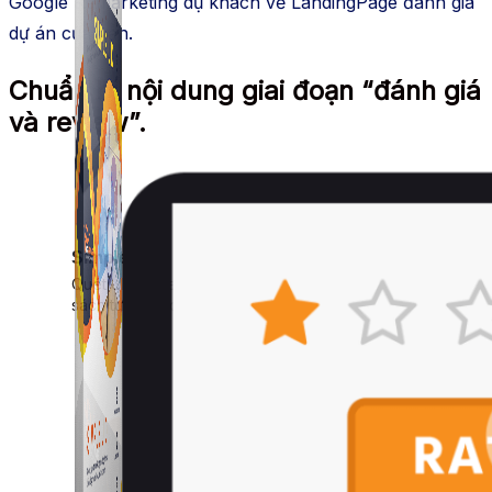
Google Remarketing dụ khách về LandingPage đánh giá
dự án của bạn.
Chuẩn bị nội dung giai đoạn “đánh giá
và review”.
Simple UID
Quét UID Facebook: UID profile, UID group, danh
sách tương tác