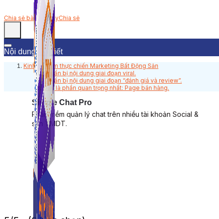
Chia sẻ bài viết này
Chia sẻ
Nội dung bài viết
Kinh nghiệm thực chiến Marketing Bất Động Sản
Chuẩn bị nội dung giai đoạn viral.
Chuẩn bị nội dung giai đoạn “đánh giá và review”.
Đây là phần quan trọng nhất: Page bán hàng.
Simple Chat Pro
Phần mềm quản lý chat trên nhiều tài khoản Social &
sàn TMDT.