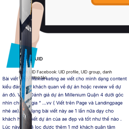
Simple UID
Quét UID Facebook: UID profile, UID group, danh
sách tương tác
Bài viết chạy Remarketing ae viết cho mình dạng content
kiểu đánh giá khách quan về dự án hoặc review về dự
án đó. VD: ” Đánh giá dự án Millenium Quận 4 dưới góc
nhìn chuyên gia ” …vv ( Viết trên Page và Landingpage
nhé ae). Với dạng bài viết này ae 1 lần nữa dạy cho
khách hàng biết dự án của ae đẹp và tốt như thế nào .
Lúc này ae đã lọc được thêm 1 mớ khách quân tâm