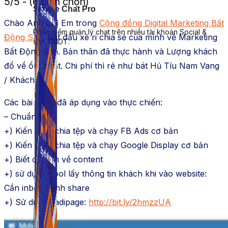
5/5 - (6 bình chọn)
Simple Chat Pro
Chào Anh Chị Em trong
Cộng đồng Digital Marketing Bất
Phần mềm quản lý chat trên nhiều tài khoản Social &
Động Sản
. Bắt đầu xê ri chia sẻ của mình về Marketing
sàn TMDT.
Bất Động Sản. Bản thân đã thực hành và Lượng khách
đổ về ổn, chất. Chi phí thì rẻ như bát Hủ Tíu Nam Vang
/ Khách.
Các bài mình đã áp dụng vào thực chiến:
– Chuẩn bị:
+) Kiến thức chia tệp và chạy FB Ads cơ bản
+) Kiến thức chia tệp và chạy Google Display cơ bản
+) Biết cơ bản về content
+) sử dụng Tool lấy thông tin khách khi vào website:
Cần inbox mình share
+) Sử dụng Ladipage:
http://bit.ly/2hmzzUA