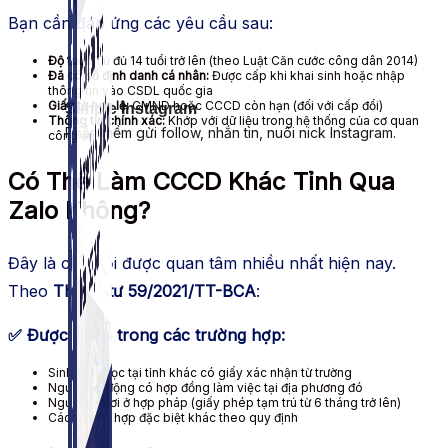
Bạn cần đáp ứng các yêu cầu sau:
Độ tuổi:
Từ đủ 14 tuổi trở lên (theo Luật Căn cước công dân 2014)
Đã có số định danh cá nhân:
Được cấp khi khai sinh hoặc nhập
thông tin vào CSDL quốc gia
Giấy tờ hợp lệ:
CMND hoặc CCCD còn hạn (đối với cấp đổi)
Simple Instagram
Thông tin chính xác:
Khớp với dữ liệu trong hệ thống của cơ quan
Phần mềm gửi follow, nhắn tin, nuôi nick Instagram.
công an
Có Thể Làm CCCD Khác Tỉnh Qua
Zalo Không?
Đây là câu hỏi được quan tâm nhiều nhất hiện nay.
Theo
Thông tư 59/2021/TT-BCA
:
✅ Được phép trong các trường hợp:
Sinh viên học tại tỉnh khác có giấy xác nhận từ trường
Người lao động có hợp đồng làm việc tại địa phương đó
Người có nơi ở hợp pháp (giấy phép tạm trú từ 6 tháng trở lên)
Các trường hợp đặc biệt khác theo quy định