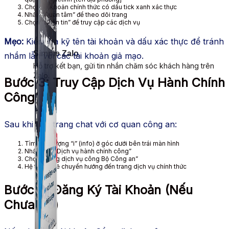
Chọn tài khoản chính thức có dấu tick xanh xác thực
Nhấn “Quan tâm” để theo dõi trang
Chọn “Nhắn tin” để truy cập các dịch vụ
Mẹo:
Kiểm tra kỹ tên tài khoản và dấu xác thực để tránh
Simple Zalo
nhầm lẫn với các tài khoản giả mạo.
Hỗ trợ kết bạn, gửi tin nhắn chăm sóc khách hàng trên
Zalo.
Bước 3: Truy Cập Dịch Vụ Hành Chính
Công
Sau khi vào trang chat với cơ quan công an:
Tìm biểu tượng “i” (info) ở góc dưới bên trái màn hình
Nhấn vào “Dịch vụ hành chính công”
Chọn “Cổng dịch vụ công Bộ Công an”
Hệ thống sẽ chuyển hướng đến trang dịch vụ chính thức
Bước 4: Đăng Ký Tài Khoản (Nếu
Chưa Có)