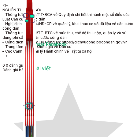
<!–
NGUỒN THAM KHẢO:
– Thông tư 59/2021/TT-BCA về Quy định chi tiết thi hành một số điều của
Luật Căn cước công dân
– Nghị định 70/2024/NĐ-CP về quản lý, khai thác cơ sở dữ liệu về căn cước
công dân
– Thông tư 96/2021/TT-BTC về mức thu, chế độ thu, nộp, quản lý và sử
dụng phí cấp thẻ căn cước công dân
– Cổng dịch vụ công Bộ Công an: https://dichvucong.bocongan.gov.vn
Thủ Thuật Facebook
– Trung tâm Dữ liệu Quốc gia về Dân cư
– Cục Cảnh sát Quản lý Hành chính về Trật tự xã hội
–>
0
0
đánh giá
536 bài viết
Đánh giá bài viết
Kiếm Tiền MMO