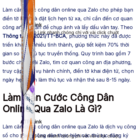
Làm căn cước công dân online qua Zalo cho phép bạn
điền tờ khai và đặt lịch hẹn từ xa, chỉ cần đến cơ quan
ATP Link
công an một lần để chụp ảnh và lấy dấu vân tay. Theo
Tạo Bio Link nhanh chóng chỉ với vài click chuột
Thông tư 59/2021/TT-BCA
, phương thức này đã được
triển khai tại nhiều tỉnh thành, giúp tiết kiệm 70% thời
gian so với thủ tục truyền thống. Quy trình bao gồm 7
bước chính: tải Zalo, tìm cơ quan công an địa phương,
truy cập dịch vụ hành chính, điền tờ khai điện tử, chọn
ngày hẹn, đến làm thủ tục và nhận thẻ sau 8-15 ngày.
Làm Căn Cước Công Dân
Online Qua Zalo Là Gì?
ATP Link
Làm căn cước công dân online qua Zalo là dịch vụ công
số cho phép công dân thực hiện các thủ tục đăng ký
Tạo Bio Link nhanh chóng chỉ với vài click chuột