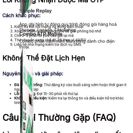
Simple Replay
Cách khắc phục:
App ghi hình tự động quy trình đóng gói hàng hoá
Kiểm tra kết nối mạng và sóng điện thoại
Shopee, Lazada, Tiktokshop
Xóa tin nhắn cũ trong hộp thư để giải phóng bộ nhớ
Combo ATP Mobile
Chờ 2-3 phút rồi yêu cầu gửi lại mã
Thử chuyển sang chế độ 3G thay vì 4G/5G
Combo phần mềm mềm Marketing dành cho điện
Liên hệ nhà mạng kiểm tra dịch vụ SMS
thoại.
Không Thể Đặt Lịch Hẹn
Nguyên nhân và giải pháp:
Đã hết lịch trống:
Thử đăng ký vào buổi sáng sớm hoặc thời gian ít
người truy cập
Lỗi hệ thống:
Đợi 15-30 phút rồi thử lại
Không đủ điều kiện:
Kiểm tra lại thông tin và điều kiện hỗ trợ khác
tỉnh
Câu Hỏi Thường Gặp (FAQ)