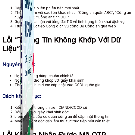
Cập nhật Zalo lên phiên bản mới nhất
Thử tìm kiếm với các tên khác nhau: “Công an quận ABC”, “Công an
huyện XYZ”, “Công an tỉnh DEF”
Gọi điện xác nhận với tổng đài 113 về tình trạng triển khai dịch vụ
Truy cập trực tiếp Cổng dịch vụ công Bộ Công an qua web
Lỗi “Thông Tin Không Khớp Với Dữ
Liệu”
Nguyên nhân:
Họ tên không đúng chuẩn chính tả
Ngày sinh không khớp với giấy khai sinh
Thông tin chưa được cập nhật vào CSDL quốc gia
Cách khắc phục:
Kiểm tra lại thông tin trên CMND/CCCD cũ
Đối chiếu với giấy khai sinh gốc
Liên hệ trực tiếp cơ quan công an để cập nhật thông tin
Mang giấy tờ gốc đến làm thủ tục trực tiếp nếu cần thiết
Lỗi Không Nhận Được Mã OTP