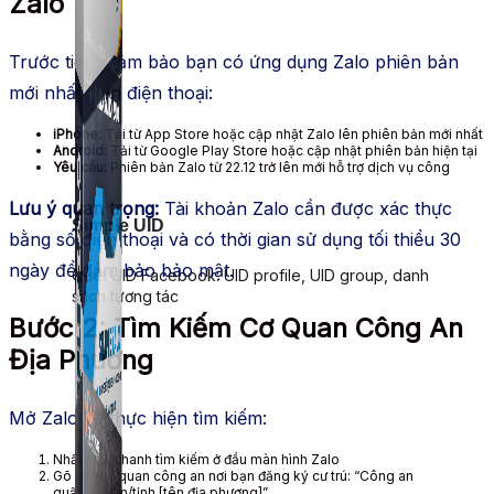
Zalo
Trước tiên, đảm bảo bạn có ứng dụng Zalo phiên bản
mới nhất trên điện thoại:
iPhone:
Tải từ App Store hoặc cập nhật Zalo lên phiên bản mới nhất
Android:
Tải từ Google Play Store hoặc cập nhật phiên bản hiện tại
Yêu cầu:
Phiên bản Zalo từ 22.12 trở lên mới hỗ trợ dịch vụ công
Lưu ý quan trọng:
Tài khoản Zalo cần được xác thực
Simple UID
bằng số điện thoại và có thời gian sử dụng tối thiểu 30
ngày để đảm bảo bảo mật.
Quét UID Facebook: UID profile, UID group, danh
sách tương tác
Bước 2: Tìm Kiếm Cơ Quan Công An
Địa Phương
Mở Zalo và thực hiện tìm kiếm:
Nhấn vào thanh tìm kiếm ở đầu màn hình Zalo
Gõ tên cơ quan công an nơi bạn đăng ký cư trú: “Công an
quận/huyện/tỉnh [tên địa phương]”