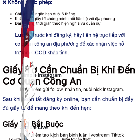
❌ Không được phép:
Chỉ tạm trú ngắn hạn dưới 6 tháng
Không có giấy tờ chứng minh mối liên hệ với địa phương
Đang trong thời gian thực hiện nghĩa vụ quân sự
Lưu ý:
Trước khi đăng ký, hãy liên hệ trực tiếp với
cơ quan công an địa phương để xác nhận việc hỗ
trợ làm CCCD khác tỉnh.
Giấy Tờ Cần Chuẩn Bị Khi Đến
Simple Instagram
Cơ Quan Công An
Phần mềm gửi follow, nhắn tin, nuôi nick Instagram.
Sau khi hoàn tất đăng ký online, bạn cần chuẩn bị đầy
đủ giấy tờ để mang theo khi đến hẹn:
Giấy Tờ Bắt Buộc
Simple Live
Phần mềm tạo kịch bản bình luận livestream Tiktok
Loại thủ tục
Giấy tờ cần thiết