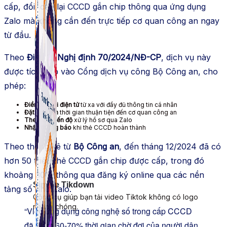
cấp, đổi, cấp lại CCCD gắn chip thông qua ứng dụng
Zalo mà không cần đến trực tiếp cơ quan công an ngay
từ đầu.
Theo
Điều 21 Nghị định 70/2024/NĐ-CP
, dịch vụ này
được tích hợp vào Cổng dịch vụ công Bộ Công an, cho
phép:
Điền tờ khai điện tử
từ xa với đầy đủ thông tin cá nhân
Đặt lịch hẹn
thời gian thuận tiện đến cơ quan công an
Theo dõi tiến độ
xử lý hồ sơ qua Zalo
Nhận thông báo
khi thẻ CCCD hoàn thành
Theo thống kê từ
Bộ Công an
, đến tháng 12/2024 đã có
hơn 50 triệu thẻ CCCD gắn chip được cấp, trong đó
khoảng 30% thông qua đăng ký online qua các nền
Simple Tikdown
tảng số như Zalo.
Công cụ giúp bạn tải video Tiktok không có logo
nhanh chóng.
“Việc ứng dụng công nghệ số trong cấp CCCD
đã giảm 60-70% thời gian chờ đợi của người dân