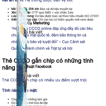
Mã hóa SSL 256-bit:
Bảo vệ dữ liệu truyền tải
Xác thực 2 lớp:
OTP qua SMS + xác nhận Zalo
Lưu trữ tập trung:
Dữ liệu được bảo vệ theo tiêu chuẩn ISO 27001
Kiểm soát truy cập:
Chỉ cán bộ có thẩm quyền mới xem được
Công Cụ Marketing
“Hệ thống CCCD online đáp ứng đầy đủ các tiêu
1,066 bài viết
chuẩn bảo mật quốc tế, đảm bảo thông tin cá
nhân được bảo vệ tuyệt đối” – Cục Cảnh sát
Quản lý Hành chính về Trật tự xã hội
Thẻ CCCD gắn chip có những tính
năng gì?
Thủ Thuật Facebook
536 bài viết
Thẻ CCCD gắn chip có nhiều ưu điểm vượt trội:
Tính năng bảo mật:
Chip điện tử chống làm giả
Dữ liệu được mã hóa đa lớp