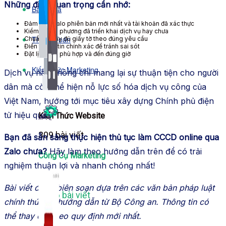
Những điều quan trọng cần nhớ:
Bảng Giá
Đảm bảo Zalo phiên bản mới nhất và tài khoản đã xác thực
Kiểm tra địa phương đã triển khai dịch vụ hay chưa
Thanh Toán
Chuẩn bị đầy đủ giấy tờ theo đúng yêu cầu
Điền thông tin chính xác để tránh sai sót
Đặt lịch hẹn phù hợp và đến đúng giờ
Kiến Thức Marketing
Dịch vụ này không chỉ mang lại sự thuận tiện cho người
dân mà còn thể hiện nỗ lực số hóa dịch vụ công của
Việt Nam, hướng tới mục tiêu xây dựng Chính phủ điện
tử hiệu quả.
Kiến Thức Website
309 bài viết
Bạn đã sẵn sàng thực hiện thủ tục làm CCCD online qua
Zalo chưa?
Hãy làm theo hướng dẫn trên để có trải
Công Cụ Marketing
nghiệm thuận lợi và nhanh chóng nhất!
Bài viết được biên soạn dựa trên các văn bản pháp luật
1,066 bài viết
chính thức và hướng dẫn từ Bộ Công an. Thông tin có
thể thay đổi theo quy định mới nhất.