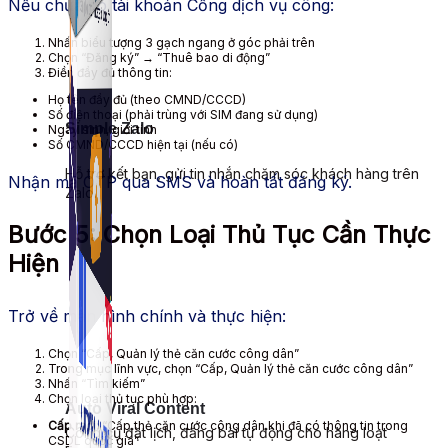
Nếu chưa có tài khoản Cổng dịch vụ công:
Nhấn biểu tượng 3 gạch ngang ở góc phải trên
Chọn “Đăng ký” → “Thuê bao di động”
Điền đầy đủ thông tin:
Họ tên đầy đủ (theo CMND/CCCD)
Số điện thoại (phải trùng với SIM đang sử dụng)
Simple Zalo
Ngày sinh, giới tính
Số CMND/CCCD hiện tại (nếu có)
Hỗ trợ kết bạn, gửi tin nhắn chăm sóc khách hàng trên
Nhận mã OTP qua SMS và hoàn tất đăng ký.
Zalo.
Bước 5: Chọn Loại Thủ Tục Cần Thực
Hiện
Trở về màn hình chính và thực hiện:
Chọn “Cấp, Quản lý thẻ căn cước công dân”
Trong mục lĩnh vực, chọn “Cấp, Quản lý thẻ căn cước công dân”
Nhấn “Tìm kiếm”
Chọn loại thủ tục phù hợp:
Auto Viral Content
Cấp mới:
“Cấp thẻ căn cước công dân khi đã có thông tin trong
Công cụ đặt lịch, đăng bài tự động cho hàng loạt
CSDL quốc gia”