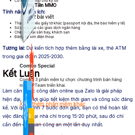
Có thể tích hợp chữ ký số
Kiếm Tiền MMO
Tính năng tiện ích:
1,422 bài viết
Thay thế nhiều giấy tờ khác (passport nội địa, thẻ bảo hiểm y tế)
Sử dụng cho các giao dịch ngân hàng
Check-in tại sân bay, khách sạn
Đăng ký sim điện thoại
Tương lai:
Dự kiến tích hợp thêm bằng lái xe, thẻ ATM
trong giai đoạn 2025-2030.
Combo Special
Kết Luận
Combo 3 phần mềm tự chọn: chương trình bán hàng
mà ATPTeam triển khai.
Làm căn cước công dân online qua Zalo là giải pháp
hiện đại, tiện lợi giúp tiết kiệm thời gian và công sức đáng
Xem thêm phần mềm khác
kể. Với quy trình 7 bước đơn giản, bạn có thể hoàn tất
việc đăng ký tại nhà chỉ trong 15-20 phút, sau đó chỉ
Xem thêm phần mềm khác
cần đến cơ quan công an một lần duy nhất.