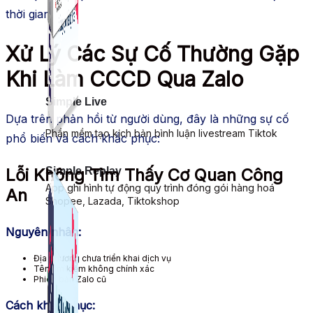
thời gian.
Xử Lý Các Sự Cố Thường Gặp
Khi Làm CCCD Qua Zalo
Simple Live
Dựa trên phản hồi từ người dùng, đây là những sự cố
Phần mềm tạo kịch bản bình luận livestream Tiktok
phổ biến và cách khắc phục:
Simple Replay
Lỗi Không Tìm Thấy Cơ Quan Công
App ghi hình tự động quy trình đóng gói hàng hoá
An
Shopee, Lazada, Tiktokshop
Nguyên nhân:
Địa phương chưa triển khai dịch vụ
Tên tìm kiếm không chính xác
Phiên bản Zalo cũ
Cách khắc phục: