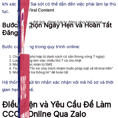
khi xác nhận. Sai sót có thể dẫn đến việc phải làm lại thủ
Auto Viral Content
tục.
Công cụ đặt lịch, đăng bài tự động cho hàng loạt
Bước 7: Chọn Ngày Hẹn và Hoàn Tất
Fanpage.
Đăng Ký
Bước cuối cùng trong quy trình online:
Chọn ngày phù hợp từ danh sách có sẵn (trong vòng 7 ngày)
Lưu ý: Không làm việc chiều thứ 7 và chủ nhật
Nhập mã xác nhận từ SMS
Tích chọn “Tôi xin chịu trách nhiệm trước pháp luật về lời khai trên”
Nhấn “Kiểm tra thông tin” để hoàn tất
Hệ thống sẽ gửi tin nhắn xác nhận với mã hồ sơ và thời
gian hẹn cụ thể.
Điều Kiện và Yêu Cầu Để Làm
CCCD Online Qua Zalo