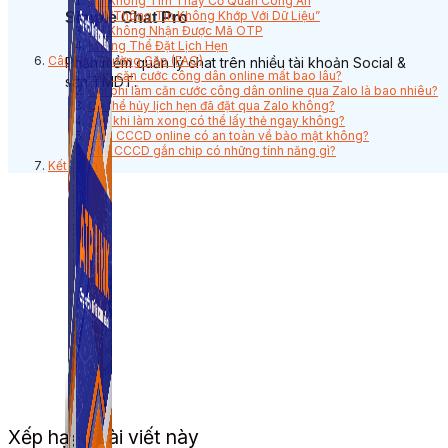
Lỗi Không Tìm Thấy Cơ Quan Công An
Lỗi “Thông Tin Không Khớp Với Dữ Liệu”
Simple Chat Pro
Lỗi Không Nhận Được Mã OTP
Không Thể Đặt Lịch Hẹn
Câu Hỏi Thường Gặp (FAQ)
Phần mềm quản lý chat trên nhiều tài khoản Social &
Làm căn cước công dân online mất bao lâu?
sàn TMDT.
Chi phí làm căn cước công dân online qua Zalo là bao nhiêu?
Có thể hủy lịch hẹn đã đặt qua Zalo không?
Sau khi làm xong có thể lấy thẻ ngay không?
Làm CCCD online có an toàn về bảo mật không?
Thẻ CCCD gắn chip có những tính năng gì?
Kết Luận
Xếp hạng bài viết này