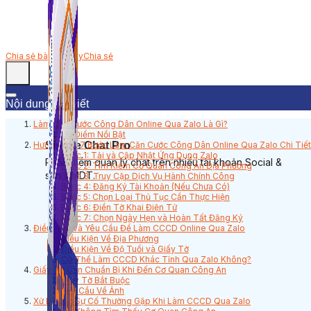
Chia sẻ bài viết này
Chia sẻ
Nội dung bài viết
Làm Căn Cước Công Dân Online Qua Zalo Là Gì?
Ưu Điểm Nổi Bật
Simple Chat Pro
Hướng Dẫn 7 Bước Làm Căn Cước Công Dân Online Qua Zalo Chi Tiết
Bước 1: Tải và Cập Nhật Ứng Dụng Zalo
Phần mềm quản lý chat trên nhiều tài khoản Social &
Bước 2: Tìm Kiếm Cơ Quan Công An Địa Phương
sàn TMDT.
Bước 3: Truy Cập Dịch Vụ Hành Chính Công
Bước 4: Đăng Ký Tài Khoản (Nếu Chưa Có)
Bước 5: Chọn Loại Thủ Tục Cần Thực Hiện
Bước 6: Điền Tờ Khai Điện Tử
Bước 7: Chọn Ngày Hẹn và Hoàn Tất Đăng Ký
Điều Kiện và Yêu Cầu Để Làm CCCD Online Qua Zalo
Điều Kiện Về Địa Phương
Điều Kiện Về Độ Tuổi và Giấy Tờ
Có Thể Làm CCCD Khác Tỉnh Qua Zalo Không?
Giấy Tờ Cần Chuẩn Bị Khi Đến Cơ Quan Công An
Giấy Tờ Bắt Buộc
Yêu Cầu Về Ảnh
Xử Lý Các Sự Cố Thường Gặp Khi Làm CCCD Qua Zalo