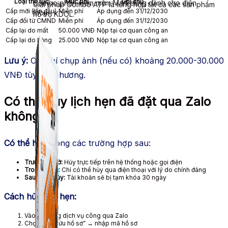
Loại thủ tục
Mức phí
Ghi chú
Combo phần mềm mềm Marketing dành cho điện
Giải pháp Combo ATP là tổng hợp tất cả các sản phẩm
Cấp mới (lần đầu)
Miễn phí
Áp dụng đến 31/12/2030
thoại.
hỗ trợ KDOL.
Cấp đổi từ CMND
Miễn phí
Áp dụng đến 31/12/2030
Cấp lại do mất
50.000 VNĐ
Nộp tại cơ quan công an
Cấp lại do hỏng
25.000 VNĐ
Nộp tại cơ quan công an
Lưu ý:
Chi phí chụp ảnh (nếu có) khoảng 20.000-30.000
VNĐ tùy địa phương.
Có thể hủy lịch hẹn đã đặt qua Zalo
không?
Có thể hủy
trong các trường hợp sau:
Trước 24 giờ:
Hủy trực tiếp trên hệ thống hoặc gọi điện
Trong ngày:
Chỉ có thể hủy qua điện thoại với lý do chính đáng
Sau 3 lần hủy:
Tài khoản sẽ bị tạm khóa 30 ngày
Cách hủy lịch hẹn:
Vào lại Cổng dịch vụ công qua Zalo
Chọn “Tra cứu hồ sơ” → nhập mã hồ sơ