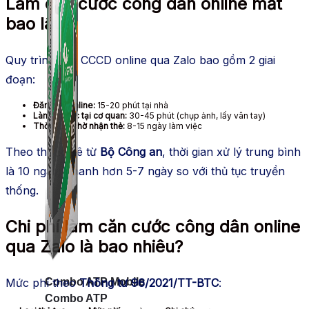
Làm căn cước công dân online mất
bao lâu?
Quy trình làm CCCD online qua Zalo bao gồm 2 giai
đoạn:
Đăng ký online:
15-20 phút tại nhà
Làm thủ tục tại cơ quan:
30-45 phút (chụp ảnh, lấy vân tay)
Thời gian chờ nhận thẻ:
8-15 ngày làm việc
Theo thống kê từ
Bộ Công an
, thời gian xử lý trung bình
là 10 ngày, nhanh hơn 5-7 ngày so với thủ tục truyền
thống.
Chi phí làm căn cước công dân online
qua Zalo là bao nhiêu?
Mức phí theo
Thông tư 96/2021/TT-BTC
:
Combo ATP Mobile
Combo ATP