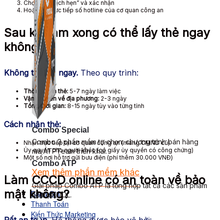
Chọn “Hủy lịch hẹn” và xác nhận
Hoặc gọi trực tiếp số hotline của cơ quan công an
Sau khi làm xong có thể lấy thẻ ngay
không?
Không thể lấy ngay.
Theo quy trình:
Thời gian in thẻ:
5-7 ngày làm việc
Vận chuyển về địa phương:
2-3 ngày
Tổng thời gian:
8-15 ngày tùy vào từng tỉnh
Cách nhận thẻ:
Combo Special
Combo 3 phần mềm tự chọn: chương trình bán hàng
Nhận trực tiếp tại cơ quan công an (mang CMND cũ)
Ủy quyền cho người khác (có giấy ủy quyền có công chứng)
mà ATPTeam triển khai.
Một số nơi hỗ trợ gửi bưu điện (phí thêm 30.000 VNĐ)
Combo ATP
Xem thêm phần mềm khác
Làm CCCD online có an toàn về bảo
Xem thêm phần mềm khác
Giải pháp Combo ATP là tổng hợp tất cả các sản phẩm
mật không?
Bảng Giá
hỗ trợ KDOL.
Thanh Toán
Kiến Thức Marketing
Rất an toàn.
Hệ thống được bảo vệ bởi: