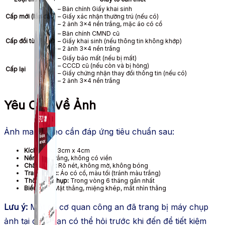
– Bản chính Giấy khai sinh
Cấp mới (lần đầu)
– Giấy xác nhận thường trú (nếu có)
– 2 ảnh 3×4 nền trắng, mặc áo có cổ
– Bản chính CMND cũ
Cấp đổi từ CMND
– Giấy khai sinh (nếu thông tin không khớp)
– 2 ảnh 3×4 nền trắng
– Giấy báo mất (nếu bị mất)
– CCCD cũ (nếu còn và bị hỏng)
Cấp lại
– Giấy chứng nhận thay đổi thông tin (nếu có)
– 2 ảnh 3×4 nền trắng
Yêu Cầu Về Ảnh
Ảnh mang theo cần đáp ứng tiêu chuẩn sau:
Kích thước:
3cm x 4cm
Nền:
Màu trắng, không có viền
Chất lượng:
Rõ nét, không mờ, không bóng
Trang phục:
Áo có cổ, màu tối (tránh màu trắng)
Thời gian chụp:
Trong vòng 6 tháng gần nhất
Biểu cảm:
Mặt thẳng, miệng khép, mắt nhìn thẳng
Lưu ý:
Một số cơ quan công an đã trang bị máy chụp
ảnh tại chỗ, bạn có thể hỏi trước khi đến để tiết kiệm