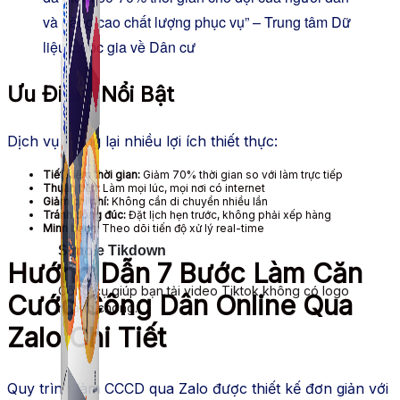
và nâng cao chất lượng phục vụ” – Trung tâm Dữ
liệu Quốc gia về Dân cư
Ưu Điểm Nổi Bật
Dịch vụ mang lại nhiều lợi ích thiết thực:
Tiết kiệm thời gian:
Giảm 70% thời gian so với làm trực tiếp
Thuận tiện:
Làm mọi lúc, mọi nơi có internet
Giảm chi phí:
Không cần di chuyển nhiều lần
Tránh đông đúc:
Đặt lịch hẹn trước, không phải xếp hàng
Minh bạch:
Theo dõi tiến độ xử lý real-time
Simple Tikdown
Hướng Dẫn 7 Bước Làm Căn
Công cụ giúp bạn tải video Tiktok không có logo
Cước Công Dân Online Qua
nhanh chóng.
Zalo Chi Tiết
Quy trình làm CCCD qua Zalo được thiết kế đơn giản với