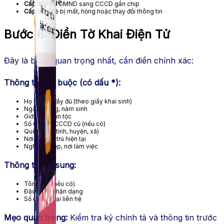
Fanpage.
Cấp đổi:
Từ CMND sang CCCD gắn chip
Cấp lại:
Thẻ bị mất, hỏng hoặc thay đổi thông tin
Bước 6: Điền Tờ Khai Điện Tử
Đây là bước quan trọng nhất, cần điền chính xác:
Thông tin bắt buộc (có dấu *):
Họ và tên đầy đủ (theo giấy khai sinh)
Ngày, tháng, năm sinh
Giới tính, dân tộc
Số CMND/CCCD cũ (nếu có)
Quê quán (tỉnh, huyện, xã)
Nơi thường trú hiện tại
Nghề nghiệp, nơi làm việc
Thông tin bổ sung:
Tôn giáo (nếu có)
Đặc điểm nhận dạng
Số điện thoại liên hệ
Mẹo quan trọng:
Kiểm tra kỹ chính tả và thông tin trước