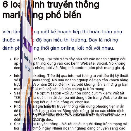
6 loại hình truyền thông
marketing phổ biến
Việc tăng trưởng một kế hoạch tiếp thị hoàn toàn phụ
thuộc vào cấp độ bạn hiểu thị trường. Đây là nơi họ
dành phần đông thời gian online, kết nối với nhau.
Blog truyền thông – tại thời điểm này hầu hết các doanh nghiệp đều
áp dụng tiếp thị nội dung vào các kênh Website, Social. Nó không
đơn thuần là những bài viết Blog mà content còn phải mang giá trị.
Internet marketing: Tiếp thị qua internet tương tự với tiếp thị kỹ thuật
số (Digital marketing). Nó đưa doanh nghiệp dễ tiếp cận khách hàng
trực tuyến. Vào năm 2020, điểm khác biệt không hẳn là những gì bạn
mang lại mà là mức độ sẵn có của chúng ta trên mạng.
Search engine optimization – tối ưu hóa công cụ tìm kiếm: Viết tắt
“SEO”. Đây là quá trình tối ưu hóa nội dung trên trang Website để nó
xuất hiện trong kết quả của công cụ chọn lựa.
Print marketing – Tiếp thị truyền thống vẫn dùng phương tiện in ấn
Simple Tikdown
để tiếp xúc đối tượng của họ. Bằng việc dùng tất cả các chiến dịch
Công cụ giúp bạn tải video Tiktok không có logo
ads và những chức năng khác . Nó xuất hiện trên tạp chí và báo mà
nhanh chóng.
đối tượng mục tiêu đọc.
Social Media truyền thông – Với rất nhiều người dùng kênh mạng xã
hội hàng giờ mỗi ngày. Nhiều doanh nghiệp đang chuyển sang các