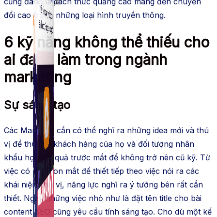
cũng đang là cách thức quảng cáo mang đến chuyển
Fanpage.
đổi cao trong những loại hình truyền thông.
6 kỹ năng không thể thiếu cho
ai đang làm trong ngành
marketing
Sự sáng tạo
Các Marketer cần có thể nghĩ ra những idea mới và thú
vị để thu hút khách hàng của họ và đối tượng nhân
khẩu học kết quả trước mắt để không trở nên cũ kỹ. Từ
việc có một con mắt để thiết tiếp theo việc nói ra các
khái niệm thú vị, năng lực nghĩ ra ý tưởng bên rất cần
thiết. Ngay những việc nhỏ như là đặt tên title cho bài
content SEO cũng yêu cầu tính sáng tạo. Cho dù một kế