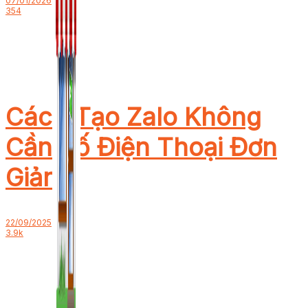
07/01/2026
354
Cách Tạo Zalo Không
Cần Số Điện Thoại Đơn
Giản
22/09/2025
3.9k