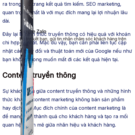
ra trong các trang kết quả tìm kiếm. SEO marketing,
quan trọng nhất là với mục đích mang lại lợi nhuận lâu
dài.
Simple Zalo
Đây lại là hình thức truyền thông có hiệu quả với khoản
Hỗ trợ kết bạn, gửi tin nhắn chăm sóc khách hàng trên
chi hợp lý nhất. Mặc dù vậy, bạn cần phải liên tục cập
Zalo.
nhật các thay đổi và thuật toán mới của Google nếu như
bạn không mong muốn mất đi các kết quả hiện tại.
Content truyền thông
Sự khác nhau giữa content truyền thông và những hình
thức khác là content marketing không bán sản phẩm
hay dịch vụ. Mục đích chính của content marketing là
để mang đến thành quả cho khách hàng và tạo ra mối
quan hệ mạnh mẽ giữa nhãn hiệu và khách hàng.