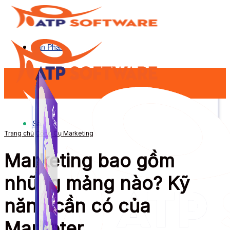
Sản Phẩm
Sản Phẩm
Trang chủ
Công Cụ Marketing
Marketing bao gồm
những mảng nào? Kỹ
năng cần có của
Marketer