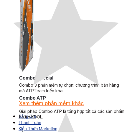
Combo Special
Combo 3 phần mềm tự chọn: chương trình bán hàng
mà ATPTeam triển khai.
Combo ATP
Xem thêm phần mềm khác
Xem thêm phần mềm khác
Giải pháp Combo ATP là tổng hợp tất cả các sản phẩm
Bảng Giá
hỗ trợ KDOL.
Thanh Toán
Kiến Thức Marketing