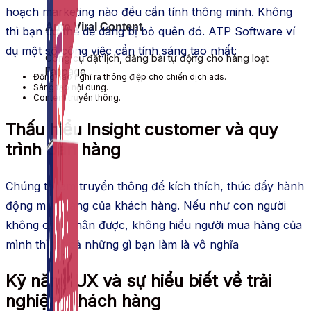
hoạch marketing nào đều cần tính thông minh. Không
Auto Viral Content
thì bạn có thể dễ dàng bị bỏ quên đó. ATP Software ví
dụ một số công việc cần tính sáng tạo nhất:
Công cụ đặt lịch, đăng bài tự động cho hàng loạt
Fanpage.
Động não nghĩ ra thông điệp cho chiến dịch ads.
Sáng tạo nội dung.
Content truyền thông.
Thấu hiểu Insight customer và
quy
trình bán hàng
Chúng ta làm truyền thông để kích thích, thúc đẩy hành
động mua hàng của khách hàng. Nếu như con người
không cảm nhận được, không hiểu người mua hàng của
mình thì tất cả những gì bạn làm là vô nghĩa
Kỹ năng UX và sự hiểu biết về trải
nghiệm
khách hàng