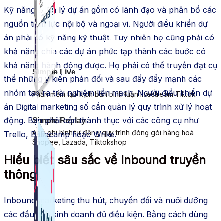
Kỹ năng quản lý dự án gồm có lãnh đạo và phân bổ các
nguồn tiềm lực nội bộ và ngoại vi. Người điều khiển dự
án phải có kỹ năng kỹ thuật. Tuy nhiên họ cũng phải có
khả năng chia các dự án phức tạp thành các bước có
khả năng hành động được. Họ phải có thể truyền đạt cụ
Simple Live
thể những ý kiến ​​phản đối và sau đấy đẩy mạnh các
nhóm tạo ra trải nghiệm liền mạch. Người điều khiển dự
Phần mềm tạo kịch bản bình luận livestream Tiktok
án Digital marketing số cần quản lý quy trình xử lý hoạt
động. Bạn phải cần thành thục với các công cụ như
Simple Replay
App ghi hình tự động quy trình đóng gói hàng hoá
Trello, Basecamp hoặc Wrike.
Shopee, Lazada, Tiktokshop
Hiểu biết sâu sắc về Inbound truyền
thông
Inbound marketing thu hút, chuyển đổi và nuôi dưỡng
các đầu mối kinh doanh đủ điều kiện. Bằng cách dùng