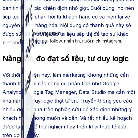
bản tin hoặc các chiến dịch nhỏ giọt. Cuối cùng, họ nên
tiếp tục nhận phản hồi từ khách hàng cũ và hiện tại về
nguyên nhân hàng hóa. Nội dung có thành quả này sẽ
Simple Instagram
được sử dụng trong các tài liệu tiếp thị để tạo sự khác
Phần mềm gửi follow, nhắn tin, nuôi nick Instagram.
biệt cho sản phẩm.
Năng lực đo đạt số liệu, tư duy logic
Với thời đại hiện nay, làm marketing không những cần
thành thạo với các công cụ phân tích như Google
Analytics, Google Tag Manager, Data Studio mà cần một
khả năng tư duy logic thật tự tin. Truyền thông yêu cầu
nhiều đo đạt dựa trên nghiên cứu để xác định những gì
khách hàng mong muốn và cần. Và rất nhiều kế hoạch
được tạo ra để thử nghiệm hay triển khai thực tế dựa
trên đo đạt đấy.