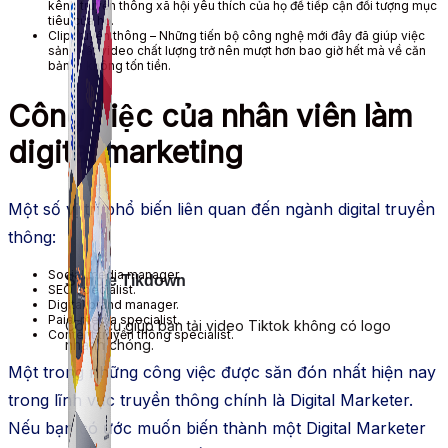
kênh truyền thông xã hội yêu thích của họ để tiếp cận đối tượng mục
tiêu của họ.
Clip truyền thông – Những tiến bộ công nghệ mới đây đã giúp việc
sản xuất video chất lượng trở nên mượt hơn bao giờ hết mà về căn
bản là không tốn tiền.
Công việc của nhân viên làm
digital marketing
Một số vị trí phổ biến liên quan đến ngành digital truyền
thông:
Social media manager.
Simple Tikdown
SEO specialist.
Digital brand manager.
Paid-media specialist.
Công cụ giúp bạn tải video Tiktok không có logo
Content truyền thông specialist.
nhanh chóng.
Một trong những công việc được săn đón nhất hiện nay
trong lĩnh vực truyền thông chính là Digital Marketer.
Nếu bạn có ước muốn biến thành một Digital Marketer