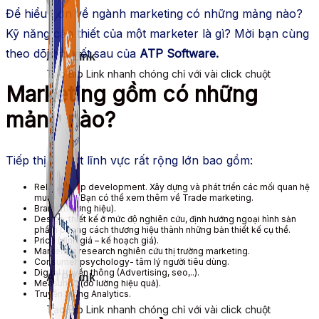
Để hiểu hơn về ngành marketing có những mảng nào?
Kỹ năng cần thiết của một marketer là gì? Mời bạn cùng
theo dõi bài viết sau của
ATP Software.
ATP Link
Tạo Bio Link nhanh chóng chỉ với vài click chuột
Marketing gồm có những
mảng nào?
Tiếp thị là một lĩnh vực rất rộng lớn bao gồm:
Relationship development. Xây dựng và phát triển các mối quan hệ
mua – bán. Bạn có thể xem thêm về Trade marketing.
Brand (thương hiệu).
Design: thiết kế ở mức độ nghiên cứu, định hướng ngoại hình sản
phẩm phong cách thương hiệu thành những bản thiết kế cụ thể.
Price (định giá – kế hoạch giá).
Marketing research nghiên cứu thị trường marketing.
Consumer psychology- tâm lý người tiêu dùng.
Digital truyền thông (Advertising, seo,..).
ATP Link
Measuring (đo lường hiệu quả).
Truyền thông Analytics.
Tạo Bio Link nhanh chóng chỉ với vài click chuột