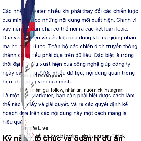
Các nhà Marketer nhiều khi phải thay đổi các chiến lược
của mình khi có những nội dung mới xuất hiện. Chính vì
vậy nên họ cần phải có thể nói ra các kết luận logic.
Dựa vào dữ liệu và các kiểu nội dung không giống nhau
mà họ nhận được. Toàn bộ các chiến dịch truyền thông
thành công đều phải dựa trên dữ liệu. Đặc biệt là trong
thời đại 4.0. Sự xuất hiện của công nghệ giúp công ty
ngày càng thu được nhiều dữ liệu, nội dung quan trọng
Simple Instagram
hơn cho công việc của mình.
Phần mềm gửi follow, nhắn tin, nuôi nick Instagram.
Là một nhà Marketer, bạn cần phải biết được cách làm
thế nào để lấy và giải quyết. Và ra các quyết định kế
hoạch dựa trên các nội dung này một cách mang lại
hiệu quả.
Simple Live
Phần mềm tạo kịch bản bình luận livestream Tiktok
Kỹ năng tổ chức và quản lý dự án