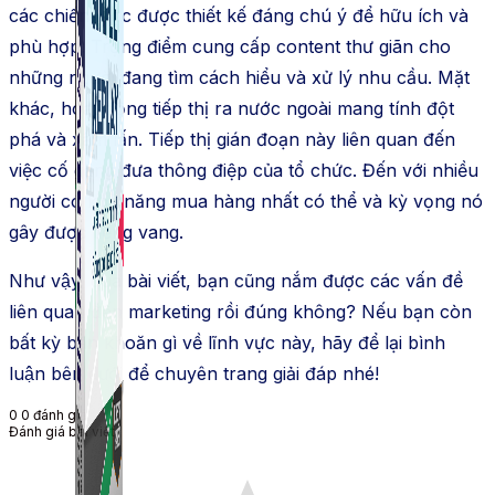
các chiến lược được thiết kế đáng chú ý để hữu ích và
phù hợp. Trọng điểm cung cấp content thư giãn cho
những người đang tìm cách hiểu và xử lý nhu cầu. Mặt
khác, hoạt động tiếp thị ra nước ngoài mang tính đột
phá và xâm lấn. Tiếp thị gián đoạn này liên quan đến
việc cố gắng đưa thông điệp của tổ chức. Đến với nhiều
người có khả năng mua hàng nhất có thể và kỳ vọng nó
gây được tiếng vang.
Như vậy, qua bài viết, bạn cũng nắm được các vấn đề
liên quan đến marketing rồi đúng không? Nếu bạn còn
bất kỳ băn khoăn gì về lĩnh vực này, hãy để lại bình
luận bên dưới để chuyên trang giải đáp nhé!
0
0
đánh giá
Đánh giá bài viết