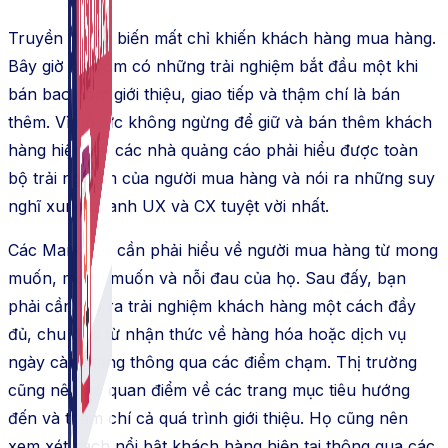
Truyền thông biến mất chỉ khiến khách hàng mua hàng.
Bây giờ nó gồm có những trải nghiệm bắt đầu một khi
bán bao gồm giới thiệu, giao tiếp và thậm chí là bán
thêm. Vì nỗ lực không ngừng để giữ và bán thêm khách
hàng hiện tại, các nhà quảng cáo phải hiểu được toàn
bộ trải nghiệm của người mua hàng và nói ra những suy
nghĩ xung quanh UX và CX tuyệt vời nhất.
Các Marketer cần phải hiểu về người mua hàng từ mong
muốn, mong muốn và nỗi đau của họ. Sau đấy, bạn
phải cần tạo ra trải nghiệm khách hàng một cách đầy
đủ, chu đáo từ nhận thức về hàng hóa hoặc dịch vụ
ngày càng tăng thông qua các điểm chạm. Thị trường
cũng nên có quan điểm về các trang mục tiêu hướng
đến và thậm chí cả quá trình giới thiệu. Họ cũng nên
xem xét cách nổi bật khách hàng hiện tại thông qua các