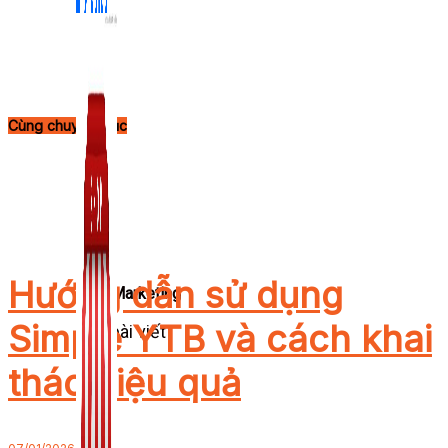
Cùng chuyên mục
Hướng dẫn sử dụng
Zalo Marketing
Simple YTB và cách khai
104 bài viết
New
thác hiệu quả