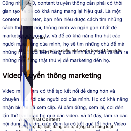
Cũng như SEO, content truyền thông cần phải có thời
gian tạo ra để có khả năng mang lại hiệu quả. Là một
content marketer, bạn nên hiểu được cách tìm những
cách thức kết nối, thông minh và ngắn gọn nhất để
marketing về công ty. Và để có khả năng thu hút các
Simple Zalo
người mua hàng của mình, họ sẽ tìm những chủ đề mà
Hỗ trợ kết bạn, gửi tin nhắn chăm sóc khách hàng trên
những người coi tiềm năng của mình lưu ý đến và làm ra
Zalo.
những nội dung thật thú vị để marketing đến họ.
Video truyền thông marketing
Video marketers có thể tạo kết nối dễ dàng hơn và
chuyên sâu với các người coi của mình. Họ có khả năng
nhận biết ai đã xem clip. Ai bấm dừng, xem lại, coi đến
lần thứ hai hoặc bỏ qua các video. Và từ đấy, làm ra các
Auto Viral Content
nội dung tốt hơn, giúp đem lại có kết quả tốt hơn. Video
Công cụ đặt lịch, đăng bài tự động cho hàng loạt