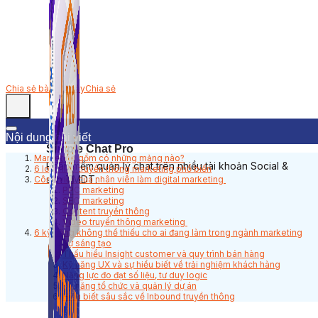
Chia sẻ bài viết này
Chia sẻ
Nội dung bài viết
Simple Chat Pro
Marketing gồm có những mảng nào?
Phần mềm quản lý chat trên nhiều tài khoản Social &
6 loại hình truyền thông marketing phổ biến
sàn TMDT.
Công việc của nhân viên làm digital marketing
PPC marketing
SEO marketing
Content truyền thông
Video truyền thông marketing
6 kỹ năng không thể thiếu cho ai đang làm trong ngành marketing
Sự sáng tạo
Thấu hiểu Insight customer và quy trình bán hàng
Kỹ năng UX và sự hiểu biết về trải nghiệm khách hàng
Năng lực đo đạt số liệu, tư duy logic
Kỹ năng tổ chức và quản lý dự án
Hiểu biết sâu sắc về Inbound truyền thông