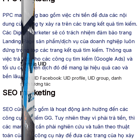
PPC marketing bao gồm việc chi tiền để đưa các nội
dung của công ty xảy ra trên các trang kết quả tìm kiếm.
Các Digital Marketer sẽ có trách nhiệm đảm bảo trang
Landing Page sản phẩm/dịch vụ của doanh nghiệp luôn
đứng trong top các trang kết quả tìm kiếm. Thông qua
việc trả tiền cho các công cụ tìm kiếm (Google Ads) và
Simple UID
tối ưu các chiến dịch đó để mang lại hiệu quả cao và
bền lâu.
Quét UID Facebook: UID profile, UID group, danh
sách tương tác
SEO marketing
SEO cũng bao gồm là hoạt động ảnh hưởng đến các
công cụ tìm kiếm GG. Tuy nhiên thay vì phải trả tiền, thì
các marketer cần phải nghiên cứu và tuân theo thuật
toán của các công cụ này để đưa các trang của họ xảy