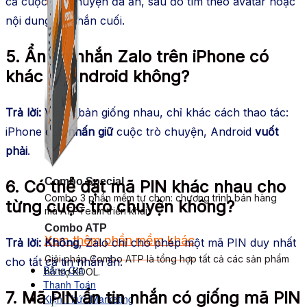
cả cuộc trò chuyện đã ẩn, sau đó tìm theo avatar hoặc
nội dung tin nhắn cuối.
5. Ẩn tin nhắn Zalo trên iPhone có
khác gì Android không?
Trả lời:
Về cơ bản giống nhau, chỉ khác cách thao tác:
iPhone cần
nhấn giữ
cuộc trò chuyện, Android
vuốt
phải
.
Combo Special
6. Có thể đặt mã PIN khác nhau cho
Combo 3 phần mềm tự chọn: chương trình bán hàng
từng cuộc trò chuyện không?
mà ATPTeam triển khai.
Combo ATP
Xem thêm phần mềm khác
Trả lời:
Không
, Zalo chỉ cho phép một mã PIN duy nhất
Xem thêm phần mềm khác
Giải pháp Combo ATP là tổng hợp tất cả các sản phẩm
cho tất cả tin nhắn ẩn.
Bảng Giá
hỗ trợ KDOL.
Thanh Toán
7. Mã PIN ẩn tin nhắn có giống mã PIN
Kiến Thức Marketing