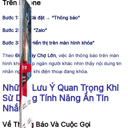
Trên iPhone
Bước 1:
Vào
Cài đặt
→
“Thông báo”
Bước 2:
Chọn
“Zalo”
Bước 3:
Tắt
“Hiển thị trên màn hình khóa”
Theo
Điện Máy Chợ Lớn
, việc ẩn thông báo trên màn
hình khóa giúp ngăn người khác nhìn thấy nội dung tin
nhắn ngay cả khi điện thoại đang khóa.
Những Lưu Ý Quan Trọng Khi
Sử Dụng Tính Năng Ẩn Tin
Nhắn
Về Thông Báo Và Cuộc Gọi