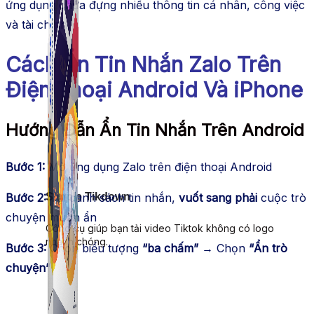
ứng dụng chứa đựng nhiều thông tin cá nhân, công việc
và tài chính.
Cách Ẩn Tin Nhắn Zalo Trên
Điện Thoại Android Và iPhone
Hướng Dẫn Ẩn Tin Nhắn Trên Android
Bước 1:
Mở ứng dụng Zalo trên điện thoại Android
Bước 2:
Tại danh sách tin nhắn,
vuốt sang phải
cuộc trò
Simple Tikdown
chuyện muốn ẩn
Công cụ giúp bạn tải video Tiktok không có logo
nhanh chóng.
Bước 3:
Chọn biểu tượng
“ba chấm”
→ Chọn
“Ẩn trò
chuyện”