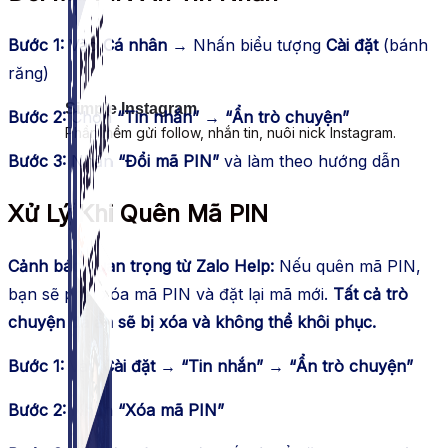
Bước 1:
Vào
Cá nhân
→ Nhấn biểu tượng
Cài đặt
(bánh
răng)
Simple Instagram
Bước 2:
Chọn
“Tin nhắn”
→
“Ẩn trò chuyện”
Phần mềm gửi follow, nhắn tin, nuôi nick Instagram.
Bước 3:
Nhấn
“Đổi mã PIN”
và làm theo hướng dẫn
Xử Lý Khi Quên Mã PIN
Cảnh báo quan trọng từ Zalo Help:
Nếu quên mã PIN,
bạn sẽ phải xóa mã PIN và đặt lại mã mới.
Tất cả trò
chuyện đã ẩn sẽ bị xóa và không thể khôi phục.
Bước 1:
Vào
Cài đặt
→
“Tin nhắn”
→
“Ẩn trò chuyện”
Bước 2:
Nhấn
“Xóa mã PIN”