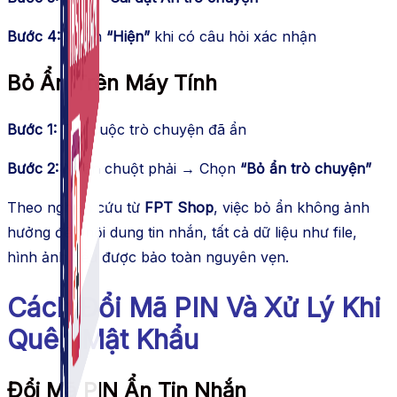
Bước 4:
Nhấn
“Hiện”
khi có câu hỏi xác nhận
Bỏ Ẩn Trên Máy Tính
Bước 1:
Tìm cuộc trò chuyện đã ẩn
Bước 2:
Nhấn chuột phải → Chọn
“Bỏ ẩn trò chuyện”
Theo nghiên cứu từ
FPT Shop
, việc bỏ ẩn không ảnh
hưởng đến nội dung tin nhắn, tất cả dữ liệu như file,
hình ảnh đều được bảo toàn nguyên vẹn.
Cách Đổi Mã PIN Và Xử Lý Khi
Quên Mật Khẩu
Đổi Mã PIN Ẩn Tin Nhắn