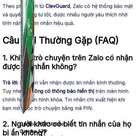
Theo phân tích từ
ClevGuard
, Zalo có hệ thống bảo mật
và quyền riêng tư tốt, được nhiều người yêu thích nhờ
tính năng ẩn tin nhắn hiệu quả.
Câu Hỏi Thường Gặp (FAQ)
1. Khi ẩn trò chuyện trên Zalo có nhận
được tin nhắn không?
Trả lời:
Có, bạn vẫn nhận được tin nhắn bình thường.
Tuy nhiên,
không có thông báo hiển thị
trên màn hình
chính hay màn hình khóa. Tin nhắn chỉ xuất hiện khi
bạn mở cuộc trò chuyện bằng mã PIN.
2. Người khác có biết tin nhắn của họ
Combo ATP Mobile
bị ẩn không?
Combo ATP