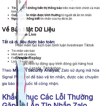
Tin nhắn ẩn không hiển thị thông báo
trên màn hình chính và màn
hình khóa
Cuộc gọi vẫn nhận được bình thường
từ người đã ẩn tin nhắn
Người gửi không biết
tin nhắn của họ đã bị ẩn
Về Bảo Mật Dữ Liệu
Simple Live
Tất cả dữ liệu được bảo toàn:
Phần mềm tạo kịch bản bình luận livestream Tiktok
Tin nhắn văn bản
Hình ảnh và video
Simple Replay
File đính kèm
Lịch sử cuộc gọi
App ghi hình tự động quy trình đóng gói hàng hoá
Shopee, Lazada, Tiktokshop
Theo
Medium Security Analysis
, Zalo sử dụng mã hóa
Signal Protocol để bảo vệ tin nhắn, được các chuyên
gia bảo mật quốc tế công nhận.
Khắc Phục Các Lỗi Thường
Gặp Khi Ẩn Tin Nhắn Zalo