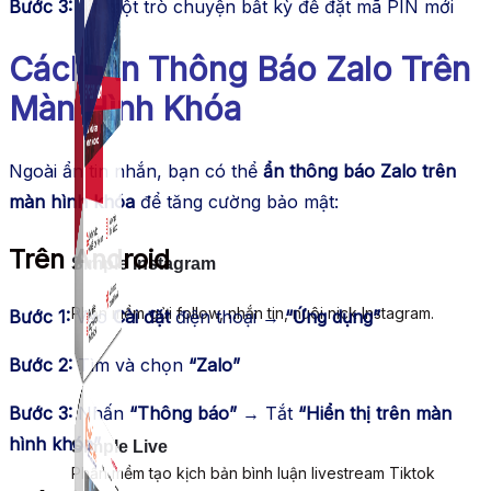
Bước 3:
Ẩn một trò chuyện bất kỳ để đặt mã PIN mới
Cách Ẩn Thông Báo Zalo Trên
Màn Hình Khóa
Ngoài ẩn tin nhắn, bạn có thể
ẩn thông báo Zalo trên
màn hình khóa
để tăng cường bảo mật:
Trên Android
Simple Instagram
Phần mềm gửi follow, nhắn tin, nuôi nick Instagram.
Bước 1:
Vào
Cài đặt
điện thoại →
“Ứng dụng”
Bước 2:
Tìm và chọn
“Zalo”
Bước 3:
Nhấn
“Thông báo”
→ Tắt
“Hiển thị trên màn
hình khóa”
Simple Live
Phần mềm tạo kịch bản bình luận livestream Tiktok