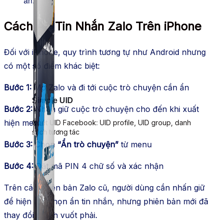
ẩn.
Cách Ẩn Tin Nhắn Zalo Trên iPhone
Đối với iPhone, quy trình tương tự như Android nhưng
có một số điểm khác biệt:
Bước 1:
Mở Zalo và đi tới cuộc trò chuyện cần ẩn
Simple UID
Bước 2:
Nhấn giữ cuộc trò chuyện cho đến khi xuất
hiện menu
Quét UID Facebook: UID profile, UID group, danh
sách tương tác
Bước 3:
Chọn
“Ẩn trò chuyện”
từ menu
Bước 4:
Đặt mã PIN 4 chữ số và xác nhận
Trên các phiên bản Zalo cũ, người dùng cần nhấn giữ
để hiện tùy chọn ẩn tin nhắn, nhưng phiên bản mới đã
thay đổi thành vuốt phải.