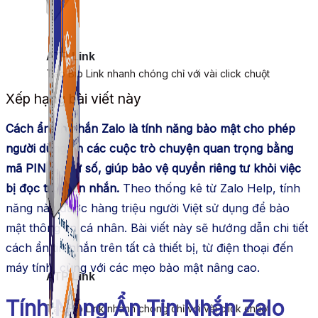
ATP Link
Tạo Bio Link nhanh chóng chỉ với vài click chuột
Xếp hạng bài viết này
Cách ẩn tin nhắn Zalo là tính năng bảo mật cho phép
người dùng ẩn các cuộc trò chuyện quan trọng bằng
mã PIN 4 chữ số, giúp bảo vệ quyền riêng tư khỏi việc
bị đọc trộm tin nhắn.
Theo thống kê từ Zalo Help, tính
năng này được hàng triệu người Việt sử dụng để bảo
mật thông tin cá nhân. Bài viết này sẽ hướng dẫn chi tiết
cách ẩn tin nhắn trên tất cả thiết bị, từ điện thoại đến
máy tính, cùng với các mẹo bảo mật nâng cao.
ATP Link
Tính Năng Ẩn Tin Nhắn Zalo
Tạo Bio Link nhanh chóng chỉ với vài click chuột