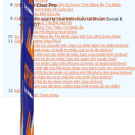
Trên iPhone
Những Lưu Ý Quan Trọng Khi Sử Dụng Tính Năng Ẩn Tin Nhắn
Simple Chat Pro
Về Thông Báo Và Cuộc Gọi
Về Bảo Mật Dữ Liệu
Khắc Phục Các Lỗi Thường Gặp Khi Ẩn Tin Nhắn Zalo
Phần mềm quản lý chat trên nhiều tài khoản Social &
Lỗi Không Thể Đặt Mã PIN
sàn TMDT.
Lỗi Không Tìm Thấy Tin Nhắn Ẩn
Lỗi Mã PIN Không Hoạt Động
So Sánh Tính Năng Ẩn Tin Nhắn Zalo Với Các Ứng Dụng Khác
Câu Hỏi Thường Gặp (FAQ)
1. Khi ẩn trò chuyện trên Zalo có nhận được tin nhắn không?
2. Người khác có biết tin nhắn của họ bị ẩn không?
3. Có thể xem tin nhắn ẩn trên Zalo của người khác không?
4. Cách bỏ ẩn tin nhắn Zalo khi quên tên người chat?
5. Ẩn tin nhắn Zalo trên iPhone có khác gì Android không?
6. Có thể đặt mã PIN khác nhau cho từng cuộc trò chuyện khô
7. Mã PIN ẩn tin nhắn có giống mã PIN khóa ứng dụng không?
8. Tin nhắn ẩn có bị mất khi cập nhật Zalo không?
9. Có thể ẩn tin nhắn nhóm trên Zalo không?
10. Làm sao để tăng cường bảo mật ngoài ẩn tin nhắn?
Kết Luận
Nguồn Tham Khảo