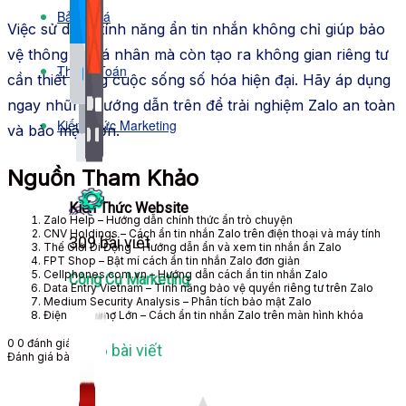
Bảng Giá
Việc sử dụng tính năng ẩn tin nhắn không chỉ giúp bảo
vệ thông tin cá nhân mà còn tạo ra không gian riêng tư
Thanh Toán
cần thiết trong cuộc sống số hóa hiện đại. Hãy áp dụng
ngay những hướng dẫn trên để trải nghiệm Zalo an toàn
Kiến Thức Marketing
và bảo mật hơn.
Nguồn Tham Khảo
Kiến Thức Website
Zalo Help – Hướng dẫn chính thức ẩn trò chuyện
CNV Holdings – Cách ẩn tin nhắn Zalo trên điện thoại và máy tính
309 bài viết
Thế Giới Di Động – Hướng dẫn ẩn và xem tin nhắn ẩn Zalo
FPT Shop – Bật mí cách ẩn tin nhắn Zalo đơn giản
Cellphones.com.vn – Hướng dẫn cách ẩn tin nhắn Zalo
Công Cụ Marketing
Data Entry Vietnam – Tính năng bảo vệ quyền riêng tư trên Zalo
Medium Security Analysis – Phân tích bảo mật Zalo
Điện Máy Chợ Lớn – Cách ẩn tin nhắn Zalo trên màn hình khóa
0
0
đánh giá
1,066 bài viết
Đánh giá bài viết