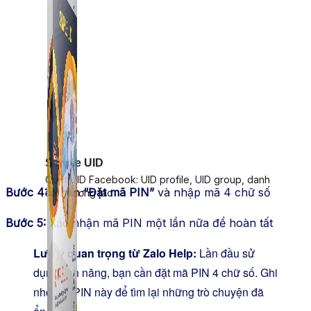
Simple UID
Quét UID Facebook: UID profile, UID group, danh
Bước 4:
Nhấn
“Đặt mã PIN”
và nhập mã 4 chữ số
sách tương tác
Bước 5:
Xác nhận mã PIN một lần nữa để hoàn tất
Lưu ý quan trọng từ Zalo Help:
Lần đầu sử
dụng tính năng, bạn cần đặt mã PIN 4 chữ số. Ghi
nhớ mã PIN này để tìm lại những trò chuyện đã