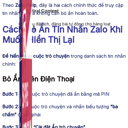
Theo
Zalo Help
, đây là hai cách chính thức để truy cập
Auto Viral Content
tin nhắn ẩn mà không cần bỏ ẩn hoàn toàn.
Công cụ đặt lịch, đăng bài tự động cho hàng loạt
Cách Bỏ Ẩn Tin Nhắn Zalo Khi
Fanpage.
Muốn Hiển Thị Lại
Để hiển thị lại cuộc trò chuyện
trong danh sách tin nhắn
chính:
Bỏ Ẩn Trên Điện Thoại
Bước 1:
Tìm cuộc trò chuyện đã ẩn bằng mã PIN
Bước 2:
Mở cuộc trò chuyện và nhấn biểu tượng
“ba
chấm”
ở góc phải
Bước 3:
Chọn
“Cài đặt Ẩn trò chuyện”