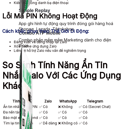
Kiểm tra trong danh bạ điện thoại
Simple Replay
Lỗi Mã PIN Không Hoạt Động
App ghi hình tự động quy trình đóng gói hàng hoá
Shopee, Lazada, Tiktokshop
Cách khắc phục theo Thế Giới Di Động:
Combo ATP Mobile
Combo phần mềm mềm Marketing dành cho điện
Đăng xuất và đăng nhập lại Zalo
thoại.
Xóa cache ứng dụng Zalo
Liên hệ hỗ trợ Zalo nếu vấn đề nghiêm trọng
So Sánh Tính Năng Ẩn Tin
Nhắn Zalo Với Các Ứng Dụng
Khác
Tính năng
Zalo
WhatsApp
Telegram
Ẩn tin nhắn bằng PIN
✅ Có
❌ Không
✅ Có (Secret Chat)
Đa nền tảng
✅ Có
✅ Có
✅ Có
Bảo mật end-to-end
✅ Có
✅ Có
✅ Có
Tìm lại tin nhắn ẩn
✅ Dễ dàng
❌ Không có
✅ Có