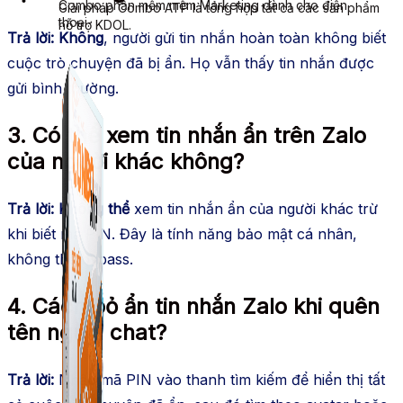
Combo phần mềm mềm Marketing dành cho điện
Giải pháp Combo ATP là tổng hợp tất cả các sản phẩm
thoại.
hỗ trợ KDOL.
Trả lời:
Không
, người gửi tin nhắn hoàn toàn không biết
cuộc trò chuyện đã bị ẩn. Họ vẫn thấy tin nhắn được
gửi bình thường.
3. Có thể xem tin nhắn ẩn trên Zalo
của người khác không?
Trả lời:
Không thể
xem tin nhắn ẩn của người khác trừ
khi biết mã PIN. Đây là tính năng bảo mật cá nhân,
không thể bypass.
4. Cách bỏ ẩn tin nhắn Zalo khi quên
tên người chat?
Trả lời:
Nhập mã PIN vào thanh tìm kiếm để hiển thị tất