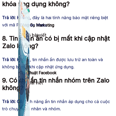
khóa ứng dụng không?
Trả lời:
Không
, đây là hai tính năng bảo mật riêng biệt
với mã PIN khác nhau.
Công Cụ Marketing
1,066 bài viết
8. Tin nhắn ẩn có bị mất khi cập nhật
Zalo không?
Trả lời:
Không
, tin nhắn ẩn được lưu trữ an toàn và
không bị mất khi cập nhật ứng dụng.
Thủ Thuật Facebook
9. Có thể ẩn tin nhắn nhóm trên Zalo
536 bài viết
không?
Trả lời:
Có
, tính năng ẩn tin nhắn áp dụng cho cả cuộc
trò chuyện cá nhân và nhóm.