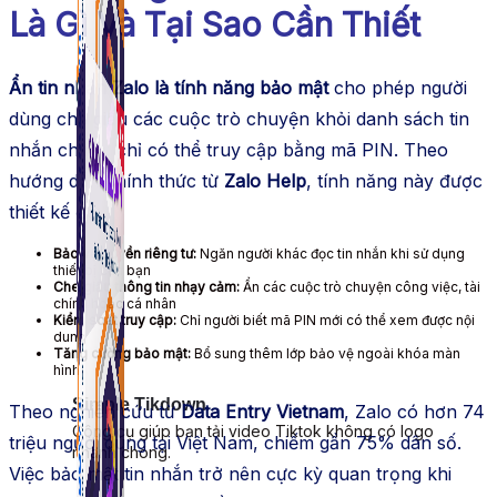
Là Gì Và Tại Sao Cần Thiết
Ẩn tin nhắn Zalo là tính năng bảo mật
cho phép người
dùng che giấu các cuộc trò chuyện khỏi danh sách tin
nhắn chính, chỉ có thể truy cập bằng mã PIN. Theo
hướng dẫn chính thức từ
Zalo Help
, tính năng này được
thiết kế để:
Bảo vệ quyền riêng tư:
Ngăn người khác đọc tin nhắn khi sử dụng
thiết bị của bạn
Che giấu thông tin nhạy cảm:
Ẩn các cuộc trò chuyện công việc, tài
chính hoặc cá nhân
Kiểm soát truy cập:
Chỉ người biết mã PIN mới có thể xem được nội
dung
Tăng cường bảo mật:
Bổ sung thêm lớp bảo vệ ngoài khóa màn
hình
Simple Tikdown
Theo nghiên cứu từ
Data Entry Vietnam
, Zalo có hơn 74
Công cụ giúp bạn tải video Tiktok không có logo
triệu người dùng tại Việt Nam, chiếm gần 75% dân số.
nhanh chóng.
Việc bảo mật tin nhắn trở nên cực kỳ quan trọng khi