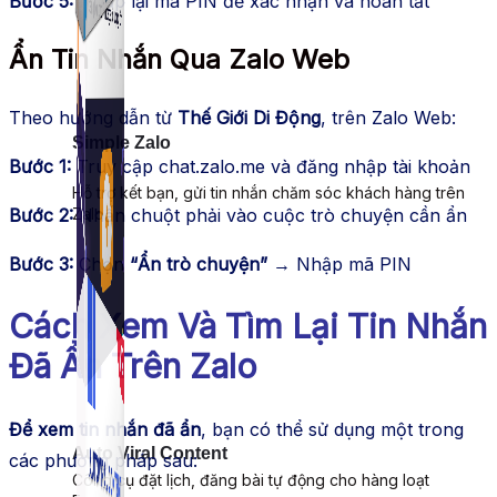
Bước 5:
Nhập lại mã PIN để xác nhận và hoàn tất
Ẩn Tin Nhắn Qua Zalo Web
Theo hướng dẫn từ
Thế Giới Di Động
, trên Zalo Web:
Simple Zalo
Bước 1:
Truy cập chat.zalo.me và đăng nhập tài khoản
Hỗ trợ kết bạn, gửi tin nhắn chăm sóc khách hàng trên
Bước 2:
Nhấn chuột phải vào cuộc trò chuyện cần ẩn
Zalo.
Bước 3:
Chọn
“Ẩn trò chuyện”
→ Nhập mã PIN
Cách Xem Và Tìm Lại Tin Nhắn
Đã Ẩn Trên Zalo
Để xem tin nhắn đã ẩn
, bạn có thể sử dụng một trong
Auto Viral Content
các phương pháp sau:
Công cụ đặt lịch, đăng bài tự động cho hàng loạt