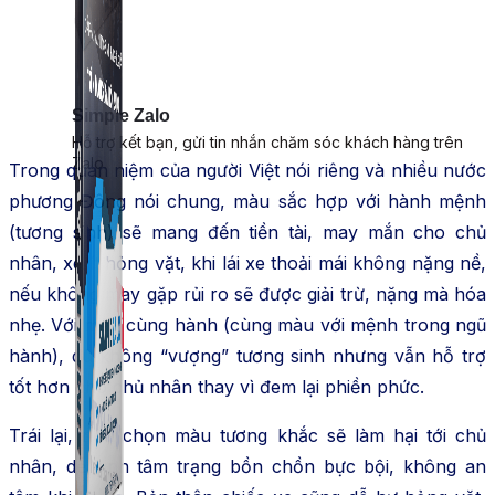
Simple Zalo
Hỗ trợ kết bạn, gửi tin nhắn chăm sóc khách hàng trên
Zalo.
Trong quan niệm của người Việt nói riêng và nhiều nước
phương Đông nói chung, màu sắc hợp với hành mệnh
(tương sinh) sẽ mang đến tiền tài, may mắn cho chủ
nhân, xe ít hỏng vặt, khi lái xe thoải mái không nặng nề,
nếu không may gặp rủi ro sẽ được giải trừ, nặng mà hóa
nhẹ. Với màu cùng hành (cùng màu với mệnh trong ngũ
hành), dù không “vượng” tương sinh nhưng vẫn hỗ trợ
tốt hơn cho chủ nhân thay vì đem lại phiền phức.
Trái lại, nếu chọn màu tương khắc sẽ làm hại tới chủ
nhân, dễ sinh tâm trạng bồn chồn bực bội, không an