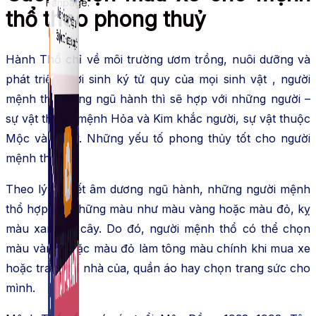
Fanpage.
thổ theo phong thuỷ
Hành Thổ chỉ về môi trường ươm trồng, nuôi dưỡng và
phát triển, nơi sinh ký tử quy của mọi sinh vật , người
mệnh thổ trong ngũ hành thì sẽ hợp với những người –
sự vật thuộc mệnh Hỏa và Kim khắc người, sự vật thuộc
Mộc và Thủy. Những yếu tố phong thủy tốt cho người
mệnh thổ.
Theo lý thuyết âm dương ngũ hành, những người mệnh
thổ hợp với những màu như màu vàng hoặc màu đỏ, kỵ
màu xanh lá cây. Do đó, người mệnh thổ có thể chọn
màu vàng hoặc màu đỏ làm tông màu chính khi mua xe
hoặc trang trí nhà của, quần áo hay chọn trang sức cho
mình.