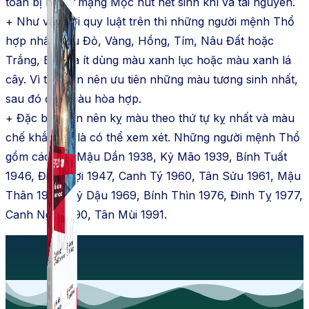
toàn bị người mạng Mộc hút hết sinh khí và tài nguyên.
+ Như vậy với quy luật trên thì những người mệnh Thổ
hợp nhất màu Đỏ, Vàng, Hồng, Tím, Nâu Đất hoặc
Trắng, Bạc và ít dùng màu xanh lục hoặc màu xanh lá
cây. Vì thế bạn nên ưu tiên những màu tương sinh nhất,
sau đó đến màu hòa hợp.
+ Đặc biệt bạn nên kỵ màu theo thứ tự kỵ nhất và màu
chế khắc tức là có thể xem xét. Những người mệnh Thổ
gồm các tuổi Mậu Dần 1938, Kỷ Mão 1939, Bính Tuất
1946, Đinh Hợi 1947, Canh Tý 1960, Tân Sửu 1961, Mậu
Thân 1968, Kỷ Dậu 1969, Bính Thìn 1976, Đinh Tỵ 1977,
Canh Ngọ 1990, Tân Mùi 1991.