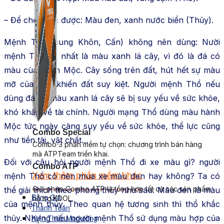
– Để chế khắc được: Màu đen, xanh nước biển (Thủy).
Mệnh Thổ (cung Khôn, Cấn) không nên dùng: Nười
mệnh Thổ kỵ nhất là màu xanh lá cây, vì đó là đá có
màu cùa hành Mộc. Cây sống trên đất, hút hết sự màu
mỡ của đất, khiến đất suy kiệt. Người mệnh Thổ nếu
dùng đá có màu xanh lá cây sẽ bị suy yếu về sức khỏe,
khó khăn về tài chính. Người mạng Thổ dùng màu hành
Mộc tức ngày càng suy yếu về sức khỏe, thể lực cũng
Combo Special
như tiền tài, vật chất…
Combo 3 phần mềm tự chọn: chương trình bán hàng
mà ATPTeam triển khai.
Đối với câu hỏi người mệnh Thổ đi xe màu gì? người
Combo ATP
Xem thêm phần mềm khác
mệnh Thổ có nên mua xe màu đen hay không? Ta có
Xem thêm phần mềm khác
Giải pháp Combo ATP là tổng hợp tất cả các sản phẩm
thể giải thích theo phong thủy như sau: Màu đen là màu
Bảng Giá
hỗ trợ KDOL.
của mệnh thủy. Theo quan hệ tương sinh thì thổ khắc
Thanh Toán
thủy. Nhưng nếu người mệnh Thổ sử dụng màu hợp của
Kiến Thức Marketing