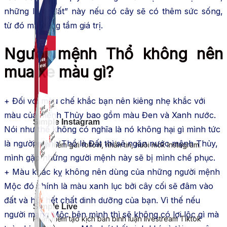
những loại “đất” này nếu có cây sẽ có thêm sức sống,
từ đó mà nâng tầm giá trị.
Người mệnh Thổ không nên
mua xe màu gì?
+ Đối với màu chế khắc bạn nên kiêng nhẹ khắc với
màu của mệnh Thủy bao gồm màu Đen và Xanh nước.
Simple Instagram
Nói như thế không có nghĩa là nó không hại gì mình tức
là người mệnh Thổ là Đất thì sẽ ngăn nước mệnh Thủy,
Phần mềm gửi follow, nhắn tin, nuôi nick Instagram.
mình gặp những người mệnh này sẽ bị mình chế phục.
+ Màu khắc kỵ không nên dùng của những người mệnh
Mộc đó chính là màu xanh lục bởi cây cối sẽ đâm vào
đất và hút hết chất dinh dưỡng của bạn. Vì thế nếu
Simple Live
người mạng Mộc bên mình thì sẽ không có lợi lộc gì mà
Phần mềm tạo kịch bản bình luận livestream Tiktok