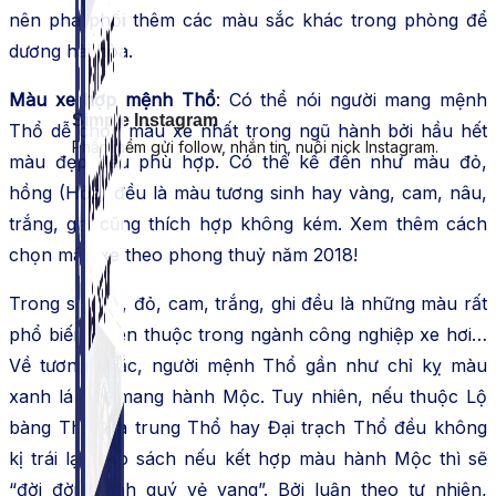
nên pha phối thêm các màu sắc khác trong phòng để
dương hài hòa.
Màu xe hợp mệnh Thổ
: Có thể nói người mang mệnh
Simple Instagram
Thổ dễ chọn màu xe nhất trong ngũ hành bởi hầu hết
Phần mềm gửi follow, nhắn tin, nuôi nick Instagram.
màu đẹp đều phù hợp. Có thể kể đến như màu đỏ,
hồng (Hỏa) đều là màu tương sinh hay vàng, cam, nâu,
trắng, ghi cũng thích hợp không kém. Xem thêm cách
chọn màu xe theo phong thuỷ năm 2018!
Trong số này, đỏ, cam, trắng, ghi đều là những màu rất
phổ biến, quen thuộc trong ngành công nghiệp xe hơi…
Về tương khắc, người mệnh Thổ gần như chỉ kỵ màu
xanh lá cây mang hành Mộc. Tuy nhiên, nếu thuộc Lộ
bàng Thổ, Sa trung Thổ hay Đại trạch Thổ đều không
kị trái lại theo sách nếu kết hợp màu hành Mộc thì sẽ
“đời đời thanh quý vẻ vang”. Bởi luận theo tự nhiên,