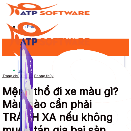
Sản Phẩm
Sản Phẩm
Trang chủ
Tin Tức
Phong thủy
Mệnh thổ đi xe màu gì?
Màu nào cần phải
TRÁNH XA nếu không
muốn tán gia bại sản