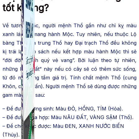
tốt không?
Về tương khắc, người mệnh Thổ gần như chỉ kỵ màu
xanh lá cây mang hành Mộc. Tuy nhiên, nếu thuộc Lộ
bàng Thổ, Sa trung Thổ hay Đại trạch Thổ đều không
kị trái lại theo sách nếu kết hợp màu hành Mộc thì sẽ
“đời đời thanh quý vẻ vang”. Bởi luận theo tự nhiên,
những loại “đất” này nếu có cây sẽ có thêm sức sống,
từ đó mà nâng tầm giá trị. Tính chất mệnh Thổ (cung
Khôn, cung Cấn). Người mệnh Thổ sẽ dùng được những
gam màu sắc sau:
– Để được tương sinh: Màu ĐỎ, HỒNG, TÍM (Hỏa).
– Để được hòa hợp: Màu NÂU ĐẤT, VÀNG SẬM (Thổ).
– Để chế khắc được: Màu ĐEN, XANH NƯỚC BIỂN
(Thủy).