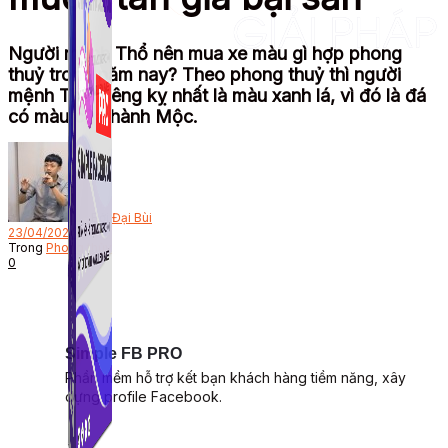
Người mệnh Thổ nên mua xe màu gì hợp phong
thuỷ trong năm nay? Theo phong thuỷ thì người
mệnh Thổ kiêng kỵ nhất là màu xanh lá, vì đó là đá
có màu của hành Mộc.
Bởi
Đại Bùi
23/04/2024
Trong
Phong thủy
0
Simple FB PRO
Phần mềm hỗ trợ kết bạn khách hàng tiềm năng, xây
dựng profile Facebook.