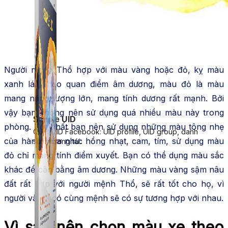
Người mệnh Thổ hợp với màu vàng hoặc đỏ, kỵ màu
xanh lá. Theo quan điểm âm dương, màu đỏ là màu
mang năng lượng lớn, mang tính dương rất mạnh. Bởi
vậy bạn không nên sử dụng quá nhiều màu này trong
Simple UID
phòng. Tốt nhất bạn nên sử dụng những màu tông nhẹ
Quét UID Facebook: UID profile, UID group, danh
của hành Hỏa như: hồng nhạt, cam, tím, sử dụng màu
sách tương tác
đỏ chỉ mang tính điểm xuyết. Bạn có thể dụng màu sắc
khác để cân bằng âm dương. Những màu vàng sậm nâu
đất rất hợp với người mệnh Thổ, sẽ rất tốt cho họ, vì
người và đá có cùng mệnh sẽ có sự tương hợp với nhau.
Vì sao nên chọn màu xe theo