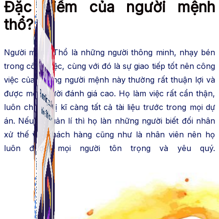
Đặc điểm của người mệnh
thổ?
Người mệnh Thổ là những người thông minh, nhạy bén
trong công việc, cùng với đó là sự giao tiếp tốt nên công
việc của những người mệnh này thường rất thuận lợi và
được mọi người đánh giá cao. Họ làm việc rất cẩn thận,
luôn chuẩn bị kĩ càng tất cả tài liệu trước trong mọi dự
án. Nếu là quản lí thì họ làn những người biết đối nhân
xử thế với khách hàng cũng như là nhân viên nên họ
luôn được mọi người tôn trọng và yêu quý.
Simple Tikdown
Công cụ giúp bạn tải video Tiktok không có logo
nhanh chóng.