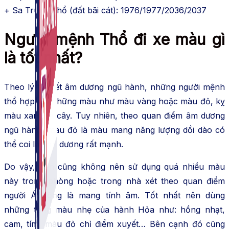
+ Sa Trung Thổ (đất bãi cát): 1976/1977/2036/2037
Người mệnh Thổ đi xe màu gì
là tốt nhất?
Theo lý thuyết âm dương ngũ hành, những người mệnh
thổ hợp với những màu như màu vàng hoặc màu đỏ, kỵ
màu xanh lá cây. Tuy nhiên, theo quan điểm âm dương
ngũ hành, màu đỏ là màu mang năng lượng dồi dào có
thể coi là tính dương rất mạnh.
Do vậy, bạn cũng không nên sử dụng quá nhiều màu
này trong phòng hoặc trong nhà xét theo quan điểm
người Á đông là mang tính âm. Tốt nhất nên dùng
những tông màu nhẹ của hành Hỏa như: hồng nhạt,
cam, tím, màu đỏ chỉ điểm xuyết… Bên cạnh đó cũng