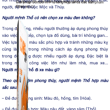
Combo phần mềm mềm Marketing dành cho điện
Giải pháp Combo ATP là tổng hợp tất cả các sản phẩm
thoại.
người, sự vật thuộc Mộc và Thủy.
hỗ trợ KDOL.
N
gư
ời mệnh Thổ có nên chọn xe màu đen không?
Trong đời sống, nhiều người thường áp dụng phong thủy
vào việc sắp xếp, chọn lựa đồ dùng, bài trí không gian…
Việc lựa chọn màu sắc phù hợp và tránh những màu kỵ
cũng là một trong những cách áp dụng phong thủy
trong đời sống được nhiều người áp dụng. Đặc biệt là
trong những công việc lớn như làm nhà, mua xe…
Người mệnh Thổ đi xe màu gì?
Theo quan niệm phong thủy, người mệnh Thổ hợp màu
sắc sau:
– Để được tương sinh: Màu đỏ, hồng, tím (Hỏa).
– Để được hòa hợp: Màu nâu đất, vàng sậm (Thổ).