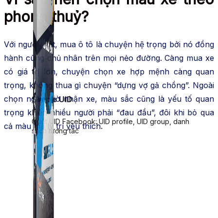
phong thuỷ?
Với người Việt, mua ô tô là chuyện hệ trọng bởi nó đồng
hành cùng chủ nhân trên mọi nẻo đường. Càng mua xe
có giá trị lớn, chuyện chọn xe hợp mệnh càng quan
trọng, không thua gì chuyện “dựng vợ gả chồng”. Ngoài
chọn ngày, giờ nhận xe, màu sắc cũng là yếu tố quan
Simple UID
trọng khiến nhiều người phải “đau đầu”, đôi khi bỏ qua
Quét UID Facebook: UID profile, UID group, danh
cả màu mà lý trí yêu thích.
sách tương tác