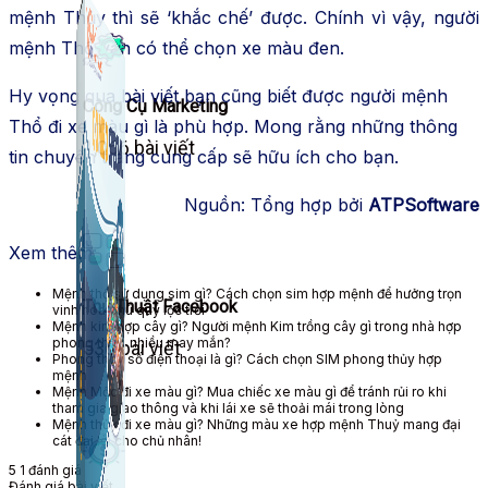
mệnh Thủy thì sẽ ‘khắc chế’ được. Chính vì vậy, người
mệnh Thổ vẫn có thể chọn xe màu đen.
Hy vọng qua bài viết bạn cũng biết được người mệnh
Công Cụ Marketing
Thổ đi xe màu gì là phù hợp. Mong rằng những thông
1,066 bài viết
tin chuyên trang cung cấp sẽ hữu ích cho bạn.
Nguồn: Tổng hợp bởi
ATPSoftware
Xem thêm:
Mệnh thổ sử dụng sim gì? Cách chọn sim hợp mệnh để hưởng trọn
Thủ Thuật Facebook
vinh hoa phú quý lộc trời
Mệnh kim hợp cây gì? Người mệnh Kim trồng cây gì trong nhà hợp
phong thủy, nhiều may mắn?
536 bài viết
Phong thủy số điện thoại là gì? Cách chọn SIM phong thủy hợp
mệnh
Mệnh Mộc đi xe màu gì? Mua chiếc xe màu gì để tránh rủi ro khi
tham gia giao thông và khi lái xe sẽ thoải mái trong lòng
Mệnh thủy đi xe màu gì? Những màu xe hợp mệnh Thuỷ mang đại
cát đại lợi cho chủ nhân!
5
1
đánh giá
Đánh giá bài viết