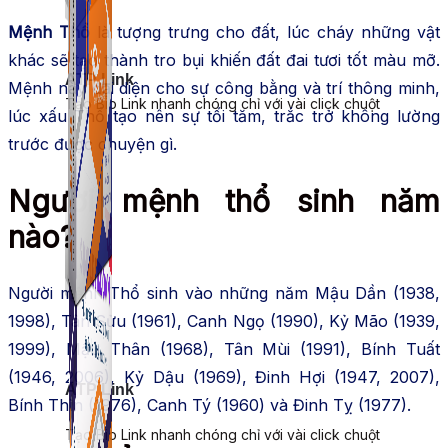
Mệnh Thổ
là tượng trưng cho đất, lúc cháy những vật
khác sẽ tạo thành tro bụi khiến đất đai tươi tốt màu mỡ.
ATP Link
Mệnh này đại diện cho sự công bằng và trí thông minh,
Tạo Bio Link nhanh chóng chỉ với vài click chuột
lúc xấu Thổ tạo nên sự tối tăm, trắc trở không lường
trước được chuyện gì.
Người mệnh thổ sinh năm
nào?
Người mệnh Thổ sinh vào những năm Mậu Dần (1938,
1998), Tân Sửu (1961), Canh Ngọ (1990), Kỷ Mão (1939,
1999), Mậu Thân (1968), Tân Mùi (1991), Bính Tuất
(1946, 2006), Kỷ Dậu (1969), Đinh Hợi (1947, 2007),
ATP Link
Bính Thìn (1976), Canh Tý (1960) và Đinh Tỵ (1977).
Tạo Bio Link nhanh chóng chỉ với vài click chuột