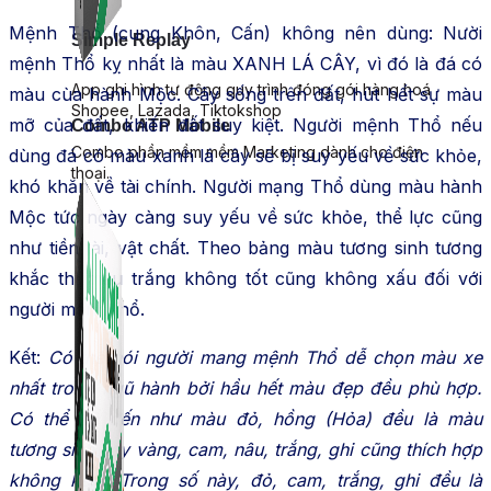
Mệnh Thổ (cung Khôn, Cấn) không nên dùng: Nười
Simple Replay
mệnh Thổ kỵ nhất là màu XANH LÁ CÂY, vì đó là đá có
App ghi hình tự động quy trình đóng gói hàng hoá
màu cùa hành Mộc. Cây sống trên đất, hút hết sự màu
Shopee, Lazada, Tiktokshop
mỡ của đất, khiến đất suy kiệt. Người mệnh Thổ nếu
Combo ATP Mobile
Combo phần mềm mềm Marketing dành cho điện
dùng đá có màu xanh lá cây sẽ bị suy yếu về sức khỏe,
thoại.
khó khăn về tài chính. Người mạng Thổ dùng màu hành
Mộc tức ngày càng suy yếu về sức khỏe, thể lực cũng
như tiền tài, vật chất. Theo bảng màu tương sinh tương
khắc thì màu trắng không tốt cũng không xấu đối với
người mệnh thổ.
Kết:
Có thể nói người mang mệnh Thổ dễ chọn màu xe
nhất trong ngũ hành bởi hầu hết màu đẹp đều phù hợp.
Có thể kể đến như màu đỏ, hồng (Hỏa) đều là màu
tương sinh hay vàng, cam, nâu, trắng, ghi cũng thích hợp
không kém. Trong số này, đỏ, cam, trắng, ghi đều là