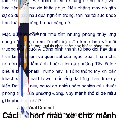
tâm khi lái xe. Bản thân chiếc xe cũng dễ hư hỏng vặt,
hao tiền tốn của để khắc phục. Nếu chẳng may có gặp
sự cố dễ gây hậu quả nghiêm trọng, tổn hại tới sức khỏe
bản thân, xe cũng hư hại nặng nề.
Mặc dù có phần hơi “mê tín” nhưng phong thủy ứng
Simple Zalo
dụng còn được xem là một bộ môn khoa học về môi
Hỗ trợ kết bạn, gửi tin nhắn chăm sóc khách hàng trên
trường của người Á Đông hình thành từ bao đời nay dựa
Zalo.
trên kinh nghiệm và quan sát của người xưa. Thậm chí,
nó còn vươn tầm ảnh hưởng tới cả phương Tây. Được
biết, tỉ phú Donald Trump nay là Tổng thống Mỹ khi xây
khách sạn Donald Tower nổi tiếng đã từng tham khảo ý
kiến David Raney, người có nhiều năm nghiên cứu thuật
phong thủy của phương Đông. Vậy
mệnh thổ đi xe màu
gì
là phù hợp nhất?
Auto Viral Content
Cách chọn màu xe cho mệnh
Công cụ đặt lịch, đăng bài tự động cho hàng loạt