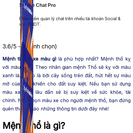
Simple Chat Pro
Phần mềm quản lý chat trên nhiều tài khoản Social &
sàn TMDT.
3.6/5 - (8 bình chọn)
Mệnh thổ đi xe màu gì
là phù hợp nhất? Mệnh thổ kỵ
với màu nào? Theo nhân gian mệnh Thổ sẽ kỵ với màu
xanh lá. Lý do là bởi cây sống trên đất, hút hết sự màu
mỡ của đất, khiến cho đất suy kiệt. Nếu bạn sử dụng
màu xanh lá lâu dần sẽ bị suy kiệt về sức khỏe, tài
chính. Nếu chọn màu xe cho người mệnh thổ, bạn đừng
quên tham khảo những thông tin dưới đây nhé!
Mệnh thổ là gì?