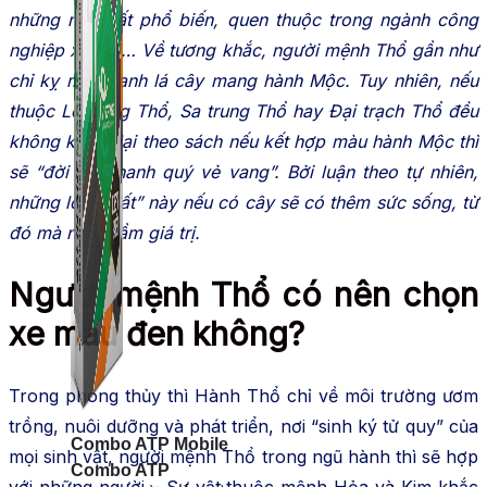
những màu rất phổ biến, quen thuộc trong ngành công
nghiệp xe hơi… Về tương khắc, người mệnh Thổ gần như
chỉ kỵ màu xanh lá cây mang hành Mộc. Tuy nhiên, nếu
thuộc Lộ bàng Thổ, Sa trung Thổ hay Đại trạch Thổ đều
không kị trái lại theo sách nếu kết hợp màu hành Mộc thì
sẽ “đời đời thanh quý vẻ vang”. Bởi luận theo tự nhiên,
những loại “đất” này nếu có cây sẽ có thêm sức sống, từ
đó mà nâng tầm giá trị.
Người mệnh Thổ có nên chọn
xe màu đen không?
Trong phong thủy thì Hành Thổ chỉ về môi trường ươm
trồng, nuôi dưỡng và phát triển, nơi “sinh ký tử quy” của
Combo ATP Mobile
mọi sinh vật, người mệnh Thổ trong ngũ hành thì sẽ hợp
Combo ATP
với những người – Sự vật thuộc mệnh Hỏa và Kim khắc