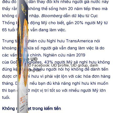
điều đó đang dần thay đổi khi nhiều người già nước này
thấy rằng họ không thể sống hơn 20 năm tiếp theo mà
không có thu nhập.
Bloomberg
dẫn dữ liệu từ Cục
Thống kê Lao động Mỹ cho biết, gần 20% người Mỹ từ
65 tuổi trở lên vẫn đang làm việc.
Trung tâm Nghiên cứu Nghỉ hưu TransAmerica nói
khoảng một nửa số người già vẫn đang làm việc là do
các vấn đề tài chính. Nghiên cứu năm 2019
Simple UID
của GoBankingRates, 43% người Mỹ sẽ nghỉ hưu không
Quét UID Facebook: UID profile, UID group, danh
đúng kế hoạch. Nhiều người nói họ không để dành tiền
sách tương tác
được cho nghỉ hưu vì phải vật lộn với các hóa đơn hàng
tháng. Do đó, nếu bạn đủ khả năng nghỉ hưu khi muốn
thì bạn đang ở một vị trí tốt so với nhiều người Mỹ lớn
tuổi.
Không mắc kẹt trong kiếm tiền