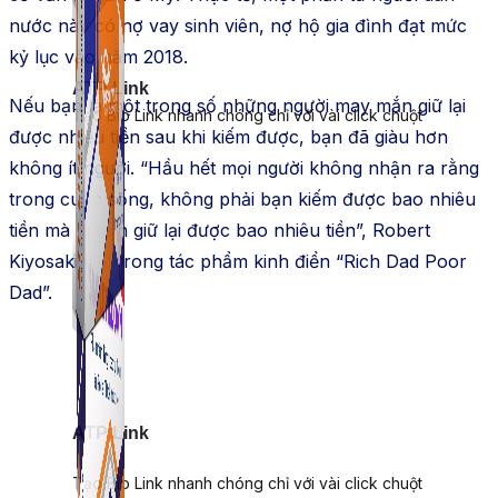
nước này có nợ vay sinh viên, nợ hộ gia đình đạt mức
kỷ lục vào năm 2018.
ATP Link
Nếu bạn là một trong số những người may mắn giữ lại
Tạo Bio Link nhanh chóng chỉ với vài click chuột
được nhiều tiền sau khi kiếm được, bạn đã giàu hơn
không ít người. “Hầu hết mọi người không nhận ra rằng
trong cuộc sống, không phải bạn kiếm được bao nhiêu
tiền mà là bạn giữ lại được bao nhiêu tiền”, Robert
Kiyosaki viết trong tác phẩm kinh điển “Rich Dad Poor
Dad”.
ATP Link
Tạo Bio Link nhanh chóng chỉ với vài click chuột