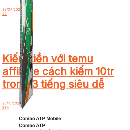
29/07/2025
42
Kiếm tiền với temu
affiliate cách kiếm 10tr
trong 3 tiếng siêu dễ
23/10/2024
534
Combo ATP Mobile
Combo ATP