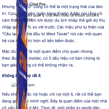
Simple Chat Pro
Nhưng “giàu có” cũng có thể là một trạng thái của tâm
trí. Cựu nhân viên ngân hàng Kristin Addis nói rằng cô
Phần mềm quản lý chat trên nhiều tài khoản Social &
cảm thấy giàu hơn khi được du lịch khắp thế giới dù thu
sàn TMDT.
nhập giảm 40% so với trước. Các triệu phú tự thân của
“Câu lạc bộ nhà đầu tư West Texas” nói các mối quan
hệ của họ giá trị hơn số tiền kiếm được.
Mặc dù “giàu” là một quan điểm chủ quan nhưng
theo
Business Insider
, có 5 dấu hiệu cơ bản chứng tỏ
bạn giàu nhưng có thể không nhận ra.
Không hoặc nợ rất ít
Nếu không mắc nợ hoặc chỉ nợ một ít, rất có thể bạn
đang giàu hơn mình nghĩ. Đây là quan điểm của một nhà
cố vấn tài sản ở Mỹ. Thực tế, một phần tư người dân