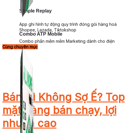
Simple Replay
App ghi hình tự động quy trình đóng gói hàng hoá
Shopee, Lazada, Tiktokshop
Combo ATP Mobile
Combo phần mềm mềm Marketing dành cho điện
Cùng chuyên mục
thoại.
Bán Gì Không Sợ Ế? Top
mặt hàng bán chạy, lợi
nhuận cao