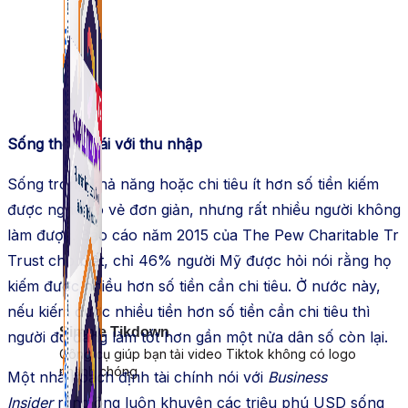
Sống thoải mái với thu nhập
Sống trong khả năng hoặc chi tiêu ít hơn số tiền kiếm
được nghe có vẻ đơn giản, nhưng rất nhiều người không
làm được. Báo cáo năm 2015 của The Pew Charitable Tr
Trust cho biết, chỉ 46% người Mỹ được hỏi nói rằng họ
kiếm được nhiều hơn số tiền cần chi tiêu. Ở nước này,
nếu kiếm được nhiều tiền hơn số tiền cần chi tiêu thì
Simple Tikdown
người đó đang làm tốt hơn gần một nửa dân số còn lại.
Công cụ giúp bạn tải video Tiktok không có logo
nhanh chóng.
Một nhà hoạch định tài chính nói với
Business
Insider
rằng ông luôn khuyên các triệu phú USD sống