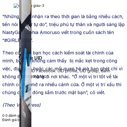
“Những gì tôi nhận ra theo thời gian là bằng nhiều cách,
tiền nói lên sự tự do”, triệu phú tự thân và người sáng lập
NastyGal Sophia Amoruso viết trong cuốn sách tên
“#GIRLBOSS”.
Theo cô, nếu bạn học cách kiểm soát tài chính của
Simple UID
mình, bạn sẽ không cảm thấy bị mắc kẹt trong công
việc, địa điểm hoặc các mối quan hệ mà bạn ghét chỉ vì
Quét UID Facebook: UID profile, UID group, danh
không đủ khả năng đi nơi khác. “Ở một vị trí tốt về tài
sách tương tác
chính có thể mở ra nhiều cánh cửa. Ở một vị trí xấu thì
chúng có thể đóng sầm trước mặt bạn”, cô viết.
(Theo VnExpress)
0
0
đánh giá
Đánh giá bài viết