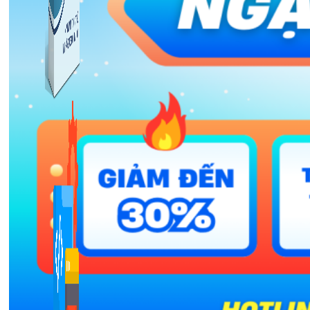
Kiếm Tiền MMO
1,422 bài viết
Combo Special
Combo 3 phần mềm tự chọn: chương trình bán hàng
mà ATPTeam triển khai.
Xem thêm phần mềm khác
Xem thêm phần mềm khác