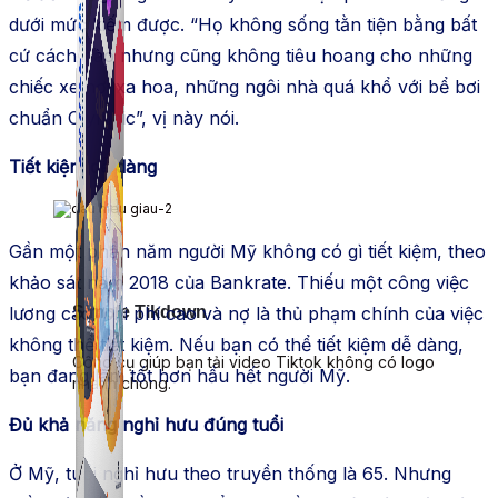
dưới mức kiếm được. “Họ không sống tằn tiện bằng bất
cứ cách nào nhưng cũng không tiêu hoang cho những
chiếc xe hơi xa hoa, những ngôi nhà quá khổ với bể bơi
chuẩn Olympic”, vị này nói.
Tiết kiệm dễ dàng
Gần một phần năm người Mỹ không có gì tiết kiệm, theo
khảo sát năm 2018 của Bankrate. Thiếu một công việc
lương cao, chi phí cao và nợ là thủ phạm chính của việc
Simple Tikdown
không thể tiết kiệm. Nếu bạn có thể tiết kiệm dễ dàng,
Công cụ giúp bạn tải video Tiktok không có logo
bạn đang làm tốt hơn hầu hết người Mỹ.
nhanh chóng.
Đủ khả năng nghỉ hưu đúng tuổi
Ở Mỹ, tuổi nghỉ hưu theo truyền thống là 65. Nhưng