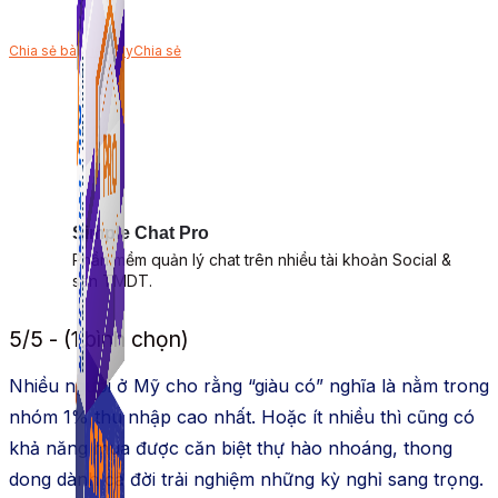
Chia sẻ bài viết này
Chia sẻ
Simple Chat Pro
Phần mềm quản lý chat trên nhiều tài khoản Social &
sàn TMDT.
5/5 - (1 bình chọn)
Nhiều người ở Mỹ cho rằng “giàu có” nghĩa là nằm trong
nhóm 1% thu nhập cao nhất. Hoặc ít nhiều thì cũng có
khả năng mua được căn biệt thự hào nhoáng, thong
dong dành cả đời trải nghiệm những kỳ nghỉ sang trọng.