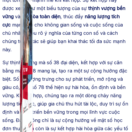
một tổng thể mạnh mẽ khi kết hợp. Sự kết hợp này
được xem như một biểu tượng của sự
thịnh vượng bền
vững
và
hài hòa toàn diện
, thúc đẩy
năng lượng tích
cực
mạnh mẽ cho không gian sống và cuộc sống của
chủ nhân. Hiểu rõ ý nghĩa của từng con số và cách
chúng tương tác sẽ giúp bạn khai thác tối đa sức mạnh
này.
Sự thịnh vượng mà số 38 đại diện, kết hợp với sự cân
bằng mà số 78 mang lại, tạo ra một sự cộng hưởng đặc
biệt. Số 38 tượng trưng cho sự phát triển, mở rộng và
giàu có, còn số 78 thể hiện sự hài hòa, ổn định và bền
vững. Khi kết hợp, chúng tạo ra một dòng chảy năng
lượng tích cực, giúp gia chủ thu hút tài lộc, duy trì sự ổn
định và phát triển bền vững trong mọi lĩnh vực cuộc
sống. Đây không chỉ là sự cộng hưởng về mặt số học
đơn thuần mà còn là sự kết hợp hài hòa giữa các yếu tố