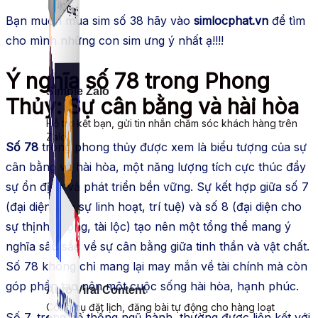
Bạn muốn mua sim số 38 hãy vào
simlocphat.vn
để tìm
cho mình những con sim ưng ý nhất ạ!!!!
Ý nghĩa số 78 trong Phong
Simple Zalo
Thủy: Sự cân bằng và hài hòa
Hỗ trợ kết bạn, gửi tin nhắn chăm sóc khách hàng trên
Zalo.
Số 78
trong phong thủy được xem là biểu tượng của sự
cân bằng và hài hòa, một năng lượng tích cực thúc đẩy
sự ổn định và phát triển bền vững. Sự kết hợp giữa số 7
(đại diện cho sự linh hoạt, trí tuệ) và số 8 (đại diện cho
sự thịnh vượng, tài lộc) tạo nên một tổng thể mang ý
nghĩa sâu sắc về sự cân bằng giữa tinh thần và vật chất.
Số 78 không chỉ mang lại may mắn về tài chính mà còn
góp phần tạo nên một cuộc sống hài hòa, hạnh phúc.
Auto Viral Content
Công cụ đặt lịch, đăng bài tự động cho hàng loạt
Số 7, trong hệ thống ngũ hành, thường được liên kết với