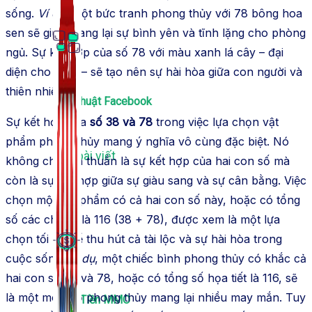
sống.
Ví dụ
, một bức tranh phong thủy với 78 bông hoa
sen sẽ giúp mang lại sự bình yên và tĩnh lặng cho phòng
ngủ. Sự kết hợp của số 78 với màu xanh lá cây – đại
diện cho Mộc – sẽ tạo nên sự hài hòa giữa con người và
thiên nhiên.
Thủ Thuật Facebook
Sự kết hợp của
số 38 và 78
trong việc lựa chọn vật
phẩm phong thủy mang ý nghĩa vô cùng đặc biệt. Nó
536 bài viết
không chỉ đơn thuần là sự kết hợp của hai con số mà
còn là sự kết hợp giữa sự giàu sang và sự cân bằng. Việc
chọn một vật phẩm có cả hai con số này, hoặc có tổng
số các chi tiết là 116 (38 + 78), được xem là một lựa
chọn tối ưu để thu hút cả tài lộc và sự hài hòa trong
cuộc sống.
Ví dụ
, một chiếc bình phong thủy có khắc cả
hai con số 38 và 78, hoặc có tổng số họa tiết là 116, sẽ
là một món đồ phong thủy mang lại nhiều may mắn. Tuy
Kiếm Tiền MMO