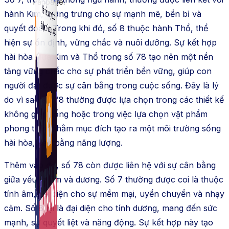
Fanpage.
hành Kim, tượng trưng cho sự mạnh mẽ, bền bỉ và
quyết đoán. Trong khi đó, số 8 thuộc hành Thổ, thể
hiện sự ổn định, vững chắc và nuôi dưỡng. Sự kết hợp
hài hòa giữa Kim và Thổ trong số 78 tạo nên một nền
tảng vững chắc cho sự phát triển bền vững, giúp con
người đạt được sự cân bằng trong cuộc sống. Đây là lý
do vì sao số 78 thường được lựa chọn trong các thiết kế
không gian sống hoặc trong việc lựa chọn vật phẩm
phong thủy nhằm mục đích tạo ra một môi trường sống
hài hòa, cân bằng năng lượng.
Thêm vào đó, số 78 còn được liên hệ với sự cân bằng
giữa yếu tố âm và dương. Số 7 thường được coi là thuộc
tính âm, đại diện cho sự mềm mại, uyển chuyển và nhạy
cảm. Số 8 lại là đại diện cho tính dương, mang đến sức
mạnh, sự quyết liệt và năng động. Sự kết hợp này tạo