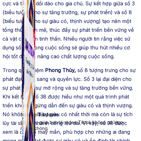
cực và tài lộc dồi dào cho gia chủ. Sự kết hợp giữa số 3
(biểu tượng cho sự tăng trưởng, sự phát triển) và số 8
(biểu tượng cho sự giàu có, thịnh vượng) tạo nên một
tổng thể mạnh mẽ, thúc đẩy sự phát triển bền vững về
cả vật chất lẫn tinh thần. Nhiều người tin rằng việc sử
dụng số 38 trong cuộc sống sẽ giúp thu hút nhiều cơ
hội tốt đẹp và nâng cao chất lượng cuộc sống.
Trong quan niệm
Phong Thủy,
số 8 tượng trưng cho sự
phát đạt, giàu sang và quyền lực. Số 3 lại đại diện cho
sự phát triển, sự mở rộng và sự tăng trưởng bền vững.
Khi kết hợp, số 38 được hiểu như một quá trình phát
triển không ngừng dẫn đến sự giàu có và thịnh vượng.
Nó không chỉ là sự giàu có nhất thời mà còn là sự tích
Simple Tikdown
Công cụ giúp bạn tải video Tiktok không có logo
lũy tài sản và thành công lâu dài. Vì vậy, số 38 được
nhanh chóng.
xem là con số may mắn, phù hợp cho những ai đang
mong muốn đạt được sự giàu có và ổn định tài chính.