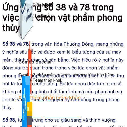
Kiếm Tiền MMO
Ứng dụng số 38 và 78 trong
việc lựa chọn vật phẩm phong
1,422 bài viết
thủy
Số 38 và 78
, trong văn hóa Phương Đông, mang những
ý nghĩa sâu sắc và được xem là biểu tượng của sự may
mắn, thịnh vượng và cân bằng. Việc hiểu rõ ý nghĩa này
Combo Special
đóng vai trò quan trọng trong việc lựa chọn vật phẩm
Combo 3 phần mềm tự chọn: chương trình bán hàng
phong thủy, giúp tăng cường năng lượng tích cực và thu
mà ATPTeam triển khai.
hút tài lộc vào cuộc sống. Sự lựa chọn dựa trên con số
không chỉ mang tính chất tâm linh mà còn phản ánh sự
Xem thêm phần mềm khác
tinh tế và am hiểu về nguyên lý cân bằng trong phong
thủy.
Xem thêm phần mềm khác
Số 38
, tượng trưng cho sự giàu sang và thịnh vượng,