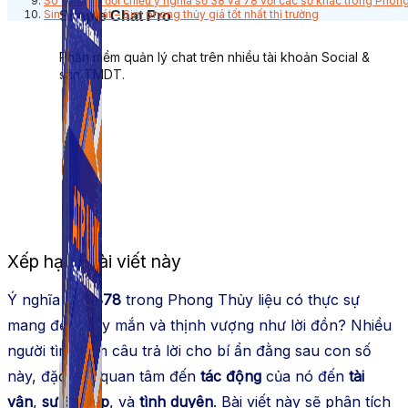
So sánh và đối chiếu ý nghĩa số 38 và 78 với các số khác trong Phon
Sim Lộc Phát – Sim phong thủy giá tốt nhất thị trường
Simple Chat Pro
Phần mềm quản lý chat trên nhiều tài khoản Social &
sàn TMDT.
Xếp hạng bài viết này
Ý nghĩa số
3878
trong Phong Thủy liệu có thực sự
mang đến may mắn và thịnh vượng như lời đồn? Nhiều
người tìm kiếm câu trả lời cho bí ẩn đằng sau con số
này, đặc biệt quan tâm đến
tác động
của nó đến
tài
vận
,
sự nghiệp
, và
tình duyên
. Bài viết này sẽ phân tích