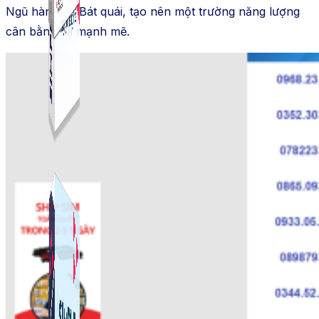
Ngũ hành và Bát quái, tạo nên một trường năng lượng
cân bằng và mạnh mẽ.
Simple Live
Phần mềm tạo kịch bản bình luận livestream Tiktok
Simple Replay
App ghi hình tự động quy trình đóng gói hàng hoá
Shopee, Lazada, Tiktokshop