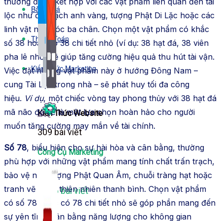
thường được kết hợp với các vật phẩm liên quan đến tài
Bảng Giá
lộc như đá thạch anh vàng, tượng Phật Di Lặc hoặc các
linh vật như cóc ba chân. Chọn một vật phẩm có khắc
Thanh Toán
số 38 hoặc có 38 chi tiết nhỏ (ví dụ: 38 hạt đá, 38 viên
pha lê nhỏ) sẽ giúp tăng cường hiệu quả thu hút tài vận.
Kiến Thức Marketing
Việc đặt những vật phẩm này ở hướng Đông Nam –
cung Tài Lộc trong nhà – sẽ phát huy tối đa công
hiệu.
Ví dụ
, một chiếc vòng tay phong thủy với 38 hạt đá
mã não đỏ sẽ là một lựa chọn hoàn hảo cho người
Kiến Thức Website
muốn tăng cường may mắn về tài chính.
309 bài viết
Số 78
, biểu hiện cho sự hài hòa và cân bằng, thường
Công Cụ Marketing
phù hợp với những vật phẩm mang tính chất trấn trạch,
bảo vệ như tượng Phật Quan Âm, chuỗi tràng hạt hoặc
tranh vẽ cảnh thiên nhiên thanh bình. Chọn vật phẩm
1,066 bài viết
có số 78 hoặc có 78 chi tiết nhỏ sẽ góp phần mang đến
sự yên tĩnh, cân bằng năng lượng cho không gian