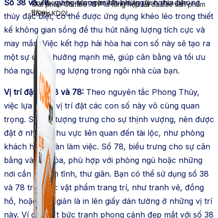
Số 38 và 78
, mang trong mình những ý nghĩa phong
Combo phần mềm mềm Marketing dành cho điện
Giải pháp Combo ATP là tổng hợp tất cả các sản phẩm
thoại.
hỗ trợ KDOL.
thủy đặc biệt, có thể được ứng dụng khéo léo trong thiết
kế không gian sống để thu hút năng lượng tích cực và
may mắn. Việc kết hợp hài hòa hai con số này sẽ tạo ra
một sự cộng hưởng mạnh mẽ, giúp cân bằng và tối ưu
hóa nguồn năng lượng trong ngôi nhà của bạn.
Vị trí đặt số 38 và 78:
Theo nguyên tắc Phong Thủy,
việc lựa chọn vị trí đặt các con số này vô cùng quan
trọng. Số 38, tượng trưng cho sự thịnh vượng, nên được
đặt ở những khu vực liên quan đến tài lộc, như phòng
khách hoặc bàn làm việc. Số 78, biểu trưng cho sự cân
bằng và hài hòa, phù hợp với phòng ngủ hoặc những
nơi cần sự yên tĩnh, thư giãn. Bạn có thể sử dụng số 38
và 78 trên các vật phẩm trang trí, như tranh vẽ, đồng
hồ, hoặc đơn giản là in lên giấy dán tường ở những vị trí
này. Ví dụ, một bức tranh phong cảnh đẹp mắt với số 38