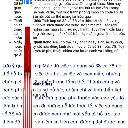
38 hoặc 78, như tranh, tượng, hoặc các đồ trang trí khác. Điều này
giúp tăng cường năng lượng tích cực và thu hút tài lộc vào không
gian sống của bạn. Ví dụ, một bức tranh phong cảnh có chứa số 38
hoặc 78 ở vị trí nổi bật có thể mang lại hiệu quả.
Thiết kế nội thất:
Tích hợp số 38 và 78 vào thiết kế nội thất, ví dụ
như số lượng đồ vật, kích thước vật dụng, hoặc mã màu sắc (chú
trọng đến ý nghĩa của màu sắc theo ngũ hành). Tuy nhiên, cần lưu ý
sự hài hòa tổng thể trong thiết kế để tránh tạo cảm giác rối mắt hoặc
không cân đối.
Ngày tháng quan trọng:
Nếu có thể, hãy chọn ngày sinh, ngày cưới,
hoặc ngày ký kết hợp đồng kinh doanh có chứa số 38 hoặc 78. Tuy
nhiên, đây là yếu tố phụ thuộc nhiều vào hoàn cảnh và không nên
gò ép.
Lưu ý quan trọng:
Mặc dù việc sử dụng số 38 và 78 có
thể hỗ trợ cho việc thu hút tài lộc và may mắn, nhưng
chúng chỉ là một phần trong tổng thể. Thành công và
Zalo Marketing
hạnh phúc đến từ sự nỗ lực, chăm chỉ và tinh thần tích
104 bài viết
cực của chính bạn. Đừng quá phụ thuộc vào các yếu tố
tâm linh mà quên đi những nỗ lực thực tế. Việc sử dụng
New
số 38 và 78 nên được xem như một yếu tố hỗ trợ, tạo
thêm động lực và niềm tin trên con đường đạt được mục