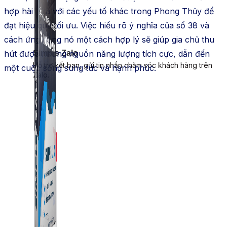
hợp hài hòa với các yếu tố khác trong Phong Thủy để
đạt hiệu quả tối ưu. Việc hiểu rõ ý nghĩa của số 38 và
cách ứng dụng nó một cách hợp lý sẽ giúp gia chủ thu
hút được những nguồn năng lượng tích cực, dẫn đến
Simple Zalo
Hỗ trợ kết bạn, gửi tin nhắn chăm sóc khách hàng trên
một cuộc sống sung túc và hạnh phúc.
Zalo.