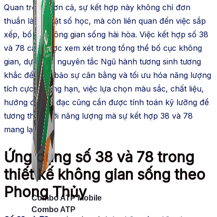
Quan trọng hơn cả, sự kết hợp này không chỉ đơn
thuần là về mặt số học, mà còn liên quan đến việc sắp
xếp, bố trí không gian sống hài hòa. Việc kết hợp số 38
và 78 cần được xem xét trong tổng thể bố cục không
gian, dựa trên nguyên tắc Ngũ hành tương sinh tương
khắc để đảm bảo sự cân bằng và tối ưu hóa năng lượng
tích cực. Chẳng hạn, việc lựa chọn màu sắc, chất liệu,
hướng đặt đồ đạc cũng cần được tính toán kỹ lưỡng để
tương thích với năng lượng mà sự kết hợp 38 và 78
mang lại.
Ứng dụng số 38 và 78 trong
thiết kế không gian sống theo
Phong Thủy
Combo ATP Mobile
Combo ATP