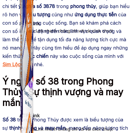
chi tiết
ý nghĩa số 3878
trong
phong thủy
, giúp bạn hiểu
rõ hơn về
biểu tượng
cũng như
ứng dụng thực tiễn
của
con số này trong cuộc sống. Bạn sẽ khám phá cách
ATP Link
Tạo Bio Link nhanh chóng chỉ với vài click chuột
con số này tác động đến các lĩnh vực quan trọng và
làm thế nào để tận dụng tối đa năng lượng tích cực mà
nó mang lại. Hãy cùng tìm hiểu để áp dụng ngay những
kiến thức
thực chiến
này vào cuộc sống của mình với
Sim Lộc Phát
nhé.
Ý nghĩa số 38 trong Phong
Thủy: Sự thịnh vượng và may
mắn
ATP Link
Số 38
trong Phong Thủy được xem là biểu tượng của
sự
thịnh vượng
và
may mắn
, mang đến năng lượng tích
Tạo Bio Link nhanh chóng chỉ với vài click chuột