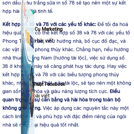
sơn dầu màu trắng sữa in số 78 sẽ tạo nên một sự kết
hợp hài hoà và tinh tế.
Kết hợp số 38 và 78 với các yếu tố khác:
Để tối đa hoá
Công Cụ Marketing
hiệu quả, bạn có thể kết hợp số 38 và 78 với các yếu tố
1,066 bài viết
Phong Thủy khác, như hướng nhà, bố cục đồ đạc, và
các vật phẩm phong thủy khác. Chẳng hạn, nếu hướng
nhà thuộc Đông Nam (hướng tài lộc), việc sử dụng số
38 ở khu vực này sẽ càng phát huy tác dụng. Hay việc
kết hợp số 38 và 78 với các biểu tượng phong thủy
khác, như tượng Phật, cây tài lộc, sẽ tạo nên một không
Thủ Thuật Facebook
gian sống hài hòa và giàu năng lượng tích cực.
Điều
536 bài viết
quan trọng là sự cân bằng và hài hòa trong toàn bộ
không gian sống.
Việc áp dụng các nguyên tắc này một
cách linh hoạt và phù hợp với đặc điểm riêng của ngôi
nhà sẽ mang lại hiệu quả tốt nhất.