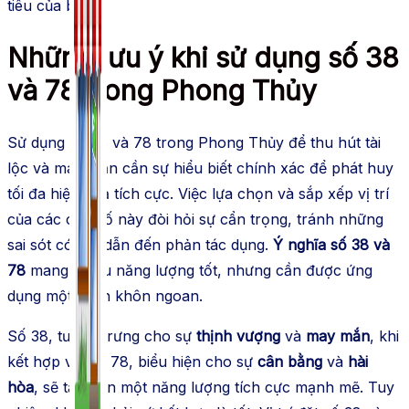
tiêu của bạn.
Những lưu ý khi sử dụng số 38
và 78 trong Phong Thủy
Sử dụng số 38 và 78 trong Phong Thủy để thu hút tài
lộc và may mắn cần sự hiểu biết chính xác để phát huy
tối đa hiệu quả tích cực. Việc lựa chọn và sắp xếp vị trí
của các con số này đòi hỏi sự cẩn trọng, tránh những
sai sót có thể dẫn đến phản tác dụng.
Ý nghĩa số 38 và
78
mang nhiều năng lượng tốt, nhưng cần được ứng
dụng một cách khôn ngoan.
Số 38, tượng trưng cho sự
thịnh vượng
và
may mắn
, khi
kết hợp với số 78, biểu hiện cho sự
cân bằng
và
hài
hòa
, sẽ tạo nên một năng lượng tích cực mạnh mẽ. Tuy