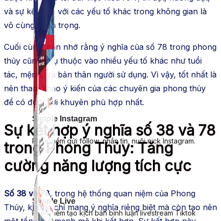
và sự kết hợp với các yếu tố khác trong không gian là
vô cùng quan trọng.
Cuối cùng, cần nhớ rằng ý nghĩa của số 78 trong phong
thủy cũng phụ thuộc vào nhiều yếu tố khác như tuổi
tác, mệnh, và bản thân người sử dụng. Vì vậy, tốt nhất là
nên tham khảo ý kiến của các chuyên gia phong thủy
để có được lời khuyên phù hợp nhất.
Simple Instagram
Sự kết hợp ý nghĩa số 38 và 78
Phần mềm gửi follow, nhắn tin, nuôi nick Instagram.
trong Phong Thủy: Tăng
cường năng lượng tích cực
Số 38 và 78
, trong hệ thống quan niệm của Phong
Simple Live
Thủy, không chỉ mang ý nghĩa riêng biệt mà còn tạo nên
Phần mềm tạo kịch bản bình luận livestream Tiktok