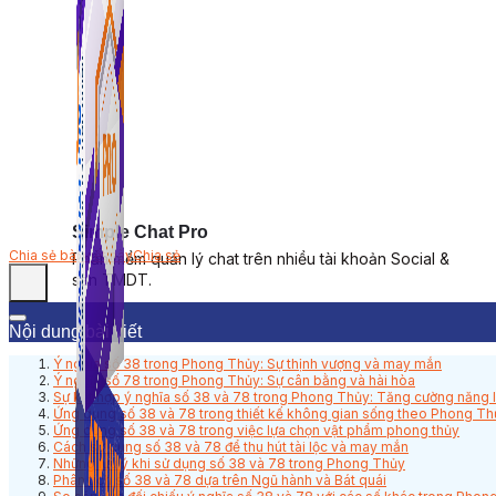
Simple Chat Pro
Chia sẻ bài viết này
Chia sẻ
Phần mềm quản lý chat trên nhiều tài khoản Social &
sàn TMDT.
Nội dung bài viết
Ý nghĩa số 38 trong Phong Thủy: Sự thịnh vượng và may mắn
Ý nghĩa số 78 trong Phong Thủy: Sự cân bằng và hài hòa
Sự kết hợp ý nghĩa số 38 và 78 trong Phong Thủy: Tăng cường năng l
Ứng dụng số 38 và 78 trong thiết kế không gian sống theo Phong Th
Ứng dụng số 38 và 78 trong việc lựa chọn vật phẩm phong thủy
Cách sử dụng số 38 và 78 để thu hút tài lộc và may mắn
Những lưu ý khi sử dụng số 38 và 78 trong Phong Thủy
Phân tích số 38 và 78 dựa trên Ngũ hành và Bát quái