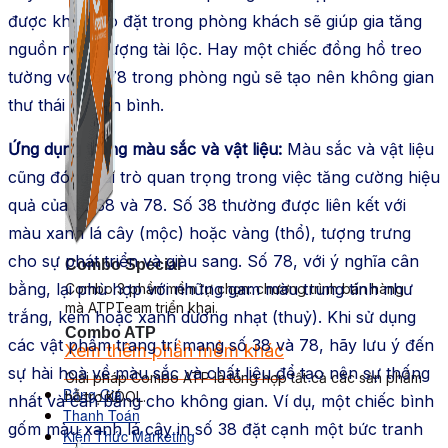
được khéo léo đặt trong phòng khách sẽ giúp gia tăng
nguồn năng lượng tài lộc. Hay một chiếc đồng hồ treo
tường với số 78 trong phòng ngủ sẽ tạo nên không gian
thư thái và yên bình.
Ứng dụng trong màu sắc và vật liệu:
Màu sắc và vật liệu
cũng đóng vai trò quan trọng trong việc tăng cường hiệu
quả của số 38 và 78. Số 38 thường được liên kết với
màu xanh lá cây (mộc) hoặc vàng (thổ), tượng trưng
cho sự phát triển và giàu sang. Số 78, với ý nghĩa cân
Combo Special
bằng, lại phù hợp với những gam màu trung tính như
Combo 3 phần mềm tự chọn: chương trình bán hàng
mà ATPTeam triển khai.
trắng, kem hoặc xanh dương nhạt (thuỷ). Khi sử dụng
Combo ATP
các vật phẩm trang trí mang số 38 và 78, hãy lưu ý đến
Xem thêm phần mềm khác
Xem thêm phần mềm khác
sự hài hoà về màu sắc và chất liệu để tạo nên sự thống
Giải pháp Combo ATP là tổng hợp tất cả các sản phẩm
Bảng Giá
hỗ trợ KDOL.
nhất và cân bằng cho không gian. Ví dụ, một chiếc bình
Thanh Toán
gốm màu xanh lá cây in số 38 đặt cạnh một bức tranh
Kiến Thức Marketing