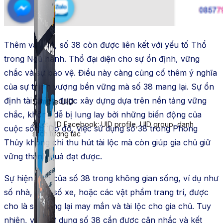
Thêm vào đó, số 38 còn được liên kết với yếu tố Thổ
trong Ngũ hành. Thổ đại diện cho sự ổn định, vững
chắc và sự bảo vệ. Điều này càng củng cố thêm ý nghĩa
của sự thịnh vượng bền vững mà số 38 mang lại. Sự ổn
định tài chính được xây dựng dựa trên nền tảng vững
Simple UID
chắc, không dễ bị lung lay bởi những biến động của
Quét UID Facebook: UID profile, UID group, danh
cuộc sống. Do đó, việc sử dụng số 38 trong Phong
sách tương tác
Thủy không chỉ thu hút tài lộc mà còn giúp gia chủ giữ
vững thành quả đạt được.
Sự hiện diện của số 38 trong không gian sống, ví dụ như
số nhà, biển số xe, hoặc các vật phẩm trang trí, được
cho là sẽ mang lại may mắn và tài lộc cho gia chủ. Tuy
nhiên, việc sử dụng số 38 cần được cân nhắc và kết