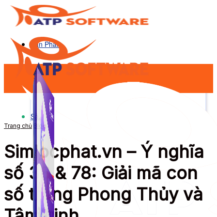
Sản Phẩm
Sản Phẩm
Trang chủ
Blog
Simlocphat.vn – Ý nghĩa
số 38 & 78: Giải mã con
số trong Phong Thủy và
Tâm Linh