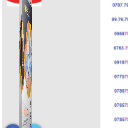
Simple UID
Quét UID Facebook: UID profile, UID group, danh
sách tương tác