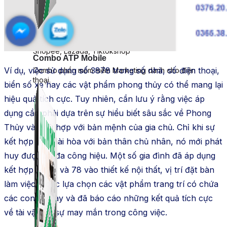
Simple Replay
App ghi hình tự động quy trình đóng gói hàng hoá
Shopee, Lazada, Tiktokshop
Combo ATP Mobile
Ví dụ, việc sử dụng số 3878 trong số nhà, số điện thoại,
Combo phần mềm mềm Marketing dành cho điện
thoại.
biển số xe hay các vật phẩm phong thủy có thể mang lại
hiệu quả tích cực. Tuy nhiên, cần lưu ý rằng việc áp
dụng cần phải dựa trên sự hiểu biết sâu sắc về Phong
Thủy và phù hợp với bản mệnh của gia chủ. Chỉ khi sự
kết hợp này hài hòa với bản thân chủ nhân, nó mới phát
huy được tối đa công hiệu. Một số gia đình đã áp dụng
kết hợp số 38 và 78 vào thiết kế nội thất, vị trí đặt bàn
làm việc, hoặc lựa chọn các vật phẩm trang trí có chứa
các con số này và đã báo cáo những kết quả tích cực
về tài vận và sự may mắn trong công việc.