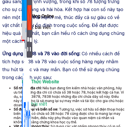
giàu sang và thịnh vượng, trong khi số 78 tượng trưng
cho sự cân bằng và hài hòa. Kết hợp hai con số này tạo
Bán Hàng Online
nên một tổng thể mạnh mẽ, thúc đẩy cả sự giàu có về
vật chất lẫn sự ổn định trong cuộc sống. Để đạt được
2,632 bài viết
hiệu quả tốt nhất, bạn cần hiểu rõ cách ứng dụng chúng
New
một cách hợp lý.
Ứng dụng số 38 và 78 vào đời sống:
Có nhiều cách để
tích hợp số 38 và 78 vào cuộc sống hàng ngày nhằm
thu hút tài lộc và may mắn. Bạn có thể sử dụng chúng
trong các lĩnh vực sau:
Kiến Thức Website
Số nhà và địa chỉ:
Nếu bạn đang tìm kiếm nhà hoặc văn phòng, hãy
ưu tiên những địa chỉ có chứa số 38 hoặc 78, hoặc kết hợp cả hai. Ví
dụ, số nhà 3878, 7838 hoặc những địa chỉ chứa dãy số này. Điều
này được cho là sẽ mang lại sự may mắn và tài lộc cho gia chủ hoặc
309 bài viết
doanh nghiệp.
Số điện thoại và biển số xe:
Tương tự, việc sở hữu số điện thoại hoặc
biển số xe có chứa số 38 hoặc 78 cũng được cho là mang lại may
mắn. Tuy nhiên, điều này phụ thuộc vào quan niệm cá nhân và
không có bằng chứng khoa học cụ thể.
Vật phẩm phong thủy:
Sử dụng các vật phẩm phong thủy có in số