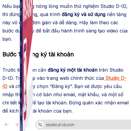
Nếu bạn đang nóng lòng muốn thử nghiệm Studio D-ID,
thì đừng lo lắng, quá trình
đăng ký và sử dụng
nền tảng
này vô cùng đơn giản và dễ dàng. Hãy làm theo các
bước dưới đây để bắt đầu hành trình sáng tạo video của
bạn.
Bước 1: Đăng ký tài khoản
Trước tiên, bạn cần
đăng ký một tài khoản
trên Studio
D-ID. Truy cập vào trang web chính thức của
Studio D-
ID
và chọn tùy chọn “Đăng ký”. Bạn sẽ được yêu cầu
nhập thông tin cơ bản như email, mật khẩu, và một số
chi tiết khác để tạo tài khoản. Đừng quên xác nhận email
để kích hoạt tài khoản của bạn.