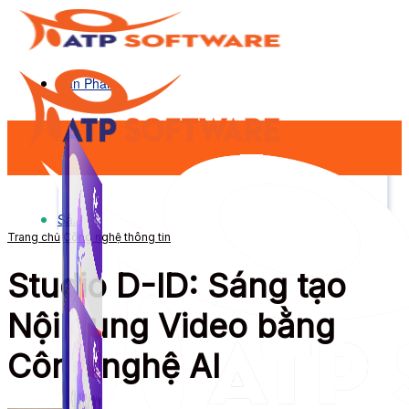
Sản Phẩm
Sản Phẩm
Trang chủ
Công nghệ thông tin
Studio D-ID: Sáng tạo
Nội dung Video bằng
Công nghệ AI