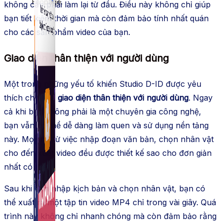
Fanpage.
không cần phải làm lại từ đầu. Điều này không chỉ giúp
bạn tiết kiệm thời gian mà còn đảm bảo tính nhất quán
cho các sản phẩm video của bạn.
Giao diện thân thiện với người dùng
Một trong những yếu tố khiến Studio D-ID được yêu
thích chính là
giao diện thân thiện với người dùng
. Ngay
cả khi bạn không phải là một chuyên gia công nghệ,
bạn vẫn có thể dễ dàng làm quen và sử dụng nền tảng
này. Mọi thứ từ việc nhập đoạn văn bản, chọn nhân vật
cho đến xuất video đều được thiết kế sao cho đơn giản
nhất có thể.
Sau khi bạn nhập kịch bản và chọn nhân vật, bạn có
thể xuất ra một tập tin video MP4 chỉ trong vài giây. Quá
trình này không chỉ nhanh chóng mà còn đảm bảo rằng