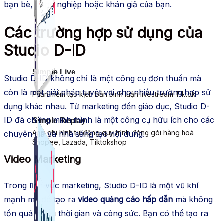
bạn bè, đồng nghiệp hoặc khán giả của bạn.
Các trường hợp sử dụng của
Studio D-ID
Simple Live
Studio D-ID không chỉ là một công cụ đơn thuần mà
còn là một giải pháp tuyệt vời cho nhiều trường hợp sử
Phần mềm tạo kịch bản bình luận livestream Tiktok
dụng khác nhau. Từ marketing đến giáo dục, Studio D-
ID đã chứng minh mình là một công cụ hữu ích cho các
Simple Replay
App ghi hình tự động quy trình đóng gói hàng hoá
chuyên gia và nhà sáng tạo nội dung.
Shopee, Lazada, Tiktokshop
Video Marketing
Trong lĩnh vực marketing, Studio D-ID là một vũ khí
mạnh mẽ để tạo ra
video quảng cáo hấp dẫn
mà không
tốn quá nhiều thời gian và công sức. Bạn có thể tạo ra