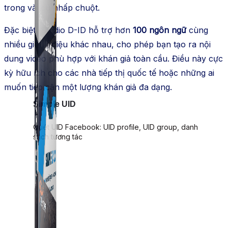
trong vài cú nhấp chuột.
Đặc biệt, Studio D-ID hỗ trợ hơn
100 ngôn ngữ
cùng
nhiều giọng điệu khác nhau, cho phép bạn tạo ra nội
dung video phù hợp với khán giả toàn cầu. Điều này cực
kỳ hữu ích cho các nhà tiếp thị quốc tế hoặc những ai
muốn tiếp cận một lượng khán giả đa dạng.
Simple UID
Quét UID Facebook: UID profile, UID group, danh
sách tương tác