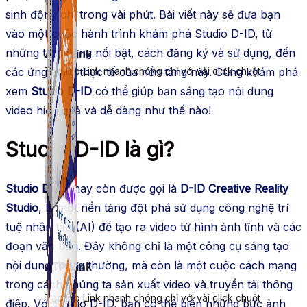
sinh động chỉ trong vài phút. Bài viết này sẽ đưa bạn
vào một cuộc hành trình khám phá Studio D-ID, từ
những tính năng nổi bật, cách đăng ký và sử dụng, đến
ATP Link
Tạo Bio Link nhanh chóng chỉ với vài click chuột
các ứng dụng thực tế của nền tảng này. Cùng khám phá
xem
Studio D-ID
có thể giúp bạn sáng tạo nội dung
video hiệu quả và dễ dàng như thế nào!
Studio D-ID là gì?
Studio D-ID
, hay còn được gọi là
D-ID Creative Reality
Studio
, là một nền tảng đột phá sử dụng công nghệ trí
tuệ nhân tạo (AI) để tạo ra video từ hình ảnh tĩnh và các
đoạn văn bản. Đây không chỉ là một công cụ sáng tạo
nội dung thông thường, mà còn là một cuộc cách mạng
ATP Link
trong cách chúng ta sản xuất video và truyền tải thông
Tạo Bio Link nhanh chóng chỉ với vài click chuột
điệp. Với Studio D-ID, bạn có thể biến những bức ảnh