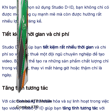
Khi bạn lựa chọn sử dụng Studio D-ID, bạn không chỉ có
được một công cụ mạnh mẽ mà còn được hưởng rất
nhiều lợi ích đáng kể.
Tiết kiệm thời gian và chi phí
Studio D-ID giúp bạn
tiết kiệm rất nhiều thời gian
và chi
phí so với việc thuê một đội ngũ chuyên nghiệp để tạo
video. Bạn có thể tạo ra những sản phẩm chất lượng chỉ
trong vài phút, thay vì mất hàng giờ hoặc thậm chí là
ngày.
Tăng tính tương tác
Với các tính năng cá nhân hóa và sự linh hoạt trong việc
Combo ATP Mobile
Combo ATP
tạo video, Studio D-ID giúp bạn
tăng tính tương tác
với