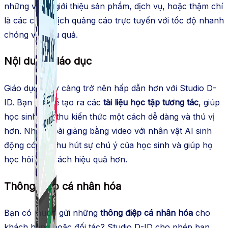
những video giới thiệu sản phẩm, dịch vụ, hoặc thậm chí
là các chiến dịch quảng cáo trực tuyến với tốc độ nhanh
chóng và hiệu quả.
Nội dung giáo dục
Giáo dục ngày càng trở nên hấp dẫn hơn với Studio D-
ID. Bạn có thể tạo ra các
tài liệu học tập tương tác
, giúp
học sinh tiếp thu kiến thức một cách dễ dàng và thú vị
hơn. Những bài giảng bằng video với nhân vật AI sinh
động có thể thu hút sự chú ý của học sinh và giúp họ
học hỏi một cách hiệu quả hơn.
Thông điệp cá nhân hóa
Bạn có muốn gửi những
thông điệp cá nhân hóa
cho
khách hàng hoặc đối tác? Studio D-ID cho phép bạn