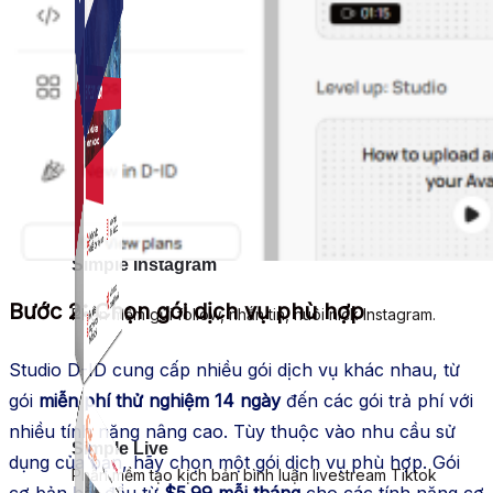
Simple Instagram
Bước 2: Chọn gói dịch vụ phù hợp
Phần mềm gửi follow, nhắn tin, nuôi nick Instagram.
Studio D-ID cung cấp nhiều gói dịch vụ khác nhau, từ
gói
miễn phí thử nghiệm 14 ngày
đến các gói trả phí với
nhiều tính năng nâng cao. Tùy thuộc vào nhu cầu sử
Simple Live
dụng của bạn, hãy chọn một gói dịch vụ phù hợp. Gói
Phần mềm tạo kịch bản bình luận livestream Tiktok
cơ bản bắt đầu từ
$5.99 mỗi tháng
cho các tính năng cơ