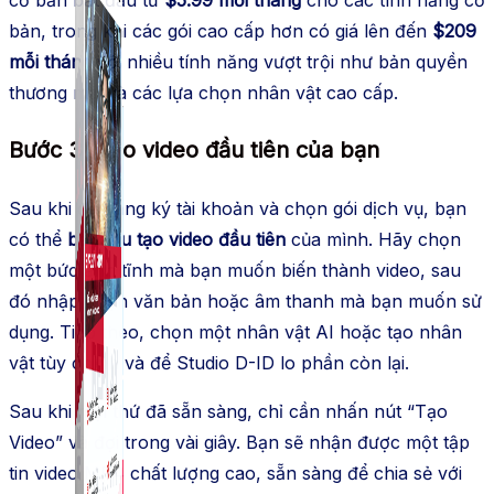
bản, trong khi các gói cao cấp hơn có giá lên đến
$209
mỗi tháng
với nhiều tính năng vượt trội như bản quyền
thương mại và các lựa chọn nhân vật cao cấp.
Bước 3: Tạo video đầu tiên của bạn
Sau khi đã đăng ký tài khoản và chọn gói dịch vụ, bạn
có thể
bắt đầu tạo video đầu tiên
của mình. Hãy chọn
một bức ảnh tĩnh mà bạn muốn biến thành video, sau
đó nhập đoạn văn bản hoặc âm thanh mà bạn muốn sử
dụng. Tiếp theo, chọn một nhân vật AI hoặc tạo nhân
vật tùy chỉnh và để Studio D-ID lo phần còn lại.
Sau khi mọi thứ đã sẵn sàng, chỉ cần nhấn nút “Tạo
Video” và đợi trong vài giây. Bạn sẽ nhận được một tập
tin video MP4 chất lượng cao, sẵn sàng để chia sẻ với