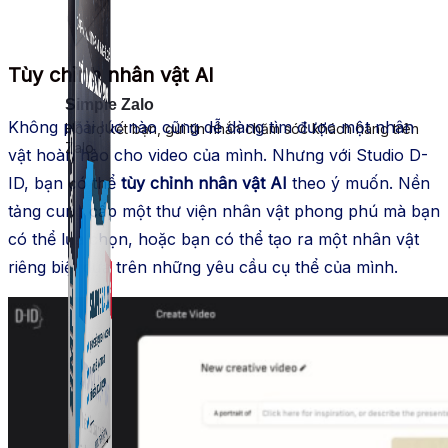
Tùy chỉnh nhân vật AI
Simple Zalo
Không phải lúc nào cũng dễ dàng tìm được một nhân
Hỗ trợ kết bạn, gửi tin nhắn chăm sóc khách hàng trên
Zalo.
vật hoàn hảo cho video của mình. Nhưng với Studio D-
ID, bạn có thể
tùy chỉnh nhân vật AI
theo ý muốn. Nền
tảng cung cấp một thư viện nhân vật phong phú mà bạn
có thể lựa chọn, hoặc bạn có thể tạo ra một nhân vật
riêng biệt dựa trên những yêu cầu cụ thể của mình.