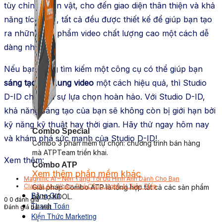
tùy chỉnh nhân vật, cho đến giao diện thân thiện và khả
năng tích hợp, tất cả đều được thiết kế để giúp bạn tạo
ra những sản phẩm video chất lượng cao một cách dễ
dàng nhất.
Nếu bạn đang tìm kiếm một công cụ có thể giúp bạn
sáng tạo nội dung video
một cách hiệu quả, thì Studio
D-ID chính là sự lựa chọn hoàn hảo. Với Studio D-ID,
khả năng sáng tạo của bạn sẽ không còn bị giới hạn bởi
kỹ năng kỹ thuật hay thời gian. Hãy thử ngay hôm nay
Combo Special
và khám phá sức mạnh của Studio D-ID!
Combo 3 phần mềm tự chọn: chương trình bán hàng
mà ATPTeam triển khai.
Xem thêm:
Combo ATP
Xem thêm phần mềm khác
Magnific AI – Nền Tảng Tối Ưu Hình Ảnh Dành Cho Bạn
Xem thêm phần mềm khác
Claude AI – Khám Phá Công Nghệ AI Tiên Tiến
Giải pháp Combo ATP là tổng hợp tất cả các sản phẩm
Bảng Giá
hỗ trợ KDOL.
0
0
đánh giá
Thanh Toán
Đánh giá bài viết
Kiến Thức Marketing