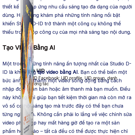
thiết kế để đáp ứng nhu cầu sáng tạo đa dạng của người
dùng. Hãy cùng khám phá những tính năng nổi bật
khiến Studio D-ID trở thành một công cụ không thể
thiếu trong hộp công cụ của mọi nhà sáng tạo nội dung.
Tạo Video Bằng AI
Một trong những tính năng ấn tượng nhất của Studio D-
Simple UID
ID là khả năng
tạo video bằng AI
. Bạn có thể biến một
Quét UID Facebook: UID profile, UID group, danh
bức ảnh tĩnh thành một video sống động bằng cách
sách tương tác
nhập đoạn văn bản hoặc âm thanh mà bạn muốn. Điều
này không chỉ giúp bạn tiết kiệm thời gian mà còn mở ra
vô số cơ hội sáng tạo mà trước đây có thể bạn chưa
từng nghĩ đến. Không cần phải lo lắng về việc chỉnh sửa
video phức tạp hay mất hàng giờ để tạo ra một sản
phẩm hoàn hảo – tất cả đều có thể được thực hiện chỉ