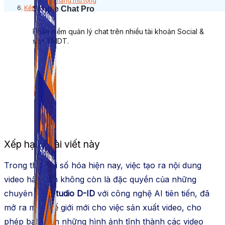
Khả năng mở rộng
Kết luận
Simple Chat Pro
Phần mềm quản lý chat trên nhiều tài khoản Social &
sàn TMDT.
Xếp hạng bài viết này
Trong thời đại số hóa hiện nay, việc tạo ra nội dung
video hấp dẫn không còn là đặc quyền của những
chuyên gia.
Studio D-ID
với công nghệ AI tiên tiến, đã
mở ra một thế giới mới cho việc sản xuất video, cho
phép bạn biến những hình ảnh tĩnh thành các video