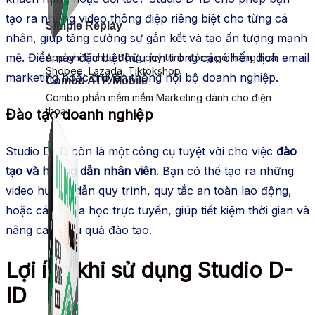
tạo ra những video thông điệp riêng biệt cho từng cá
Simple Replay
nhân, giúp tăng cường sự gắn kết và tạo ấn tượng mạnh
mẽ. Điều này đặc biệt hữu ích trong các chiến dịch email
App ghi hình tự động quy trình đóng gói hàng hoá
Shopee, Lazada, Tiktokshop
marketing hoặc truyền thông nội bộ doanh nghiệp.
Combo ATP Mobile
Combo phần mềm mềm Marketing dành cho điện
thoại.
Đào tạo doanh nghiệp
Studio D-ID còn là một công cụ tuyệt vời cho việc
đào
tạo và hướng dẫn nhân viên
. Bạn có thể tạo ra những
video hướng dẫn quy trình, quy tắc an toàn lao động,
hoặc các khóa học trực tuyến, giúp tiết kiệm thời gian và
nâng cao hiệu quả đào tạo.
Lợi ích khi sử dụng Studio D-
ID