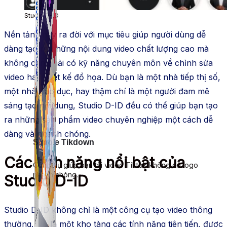
Studio D-ID
Nền tảng này ra đời với mục tiêu giúp người dùng dễ
dàng tạo ra những nội dung video chất lượng cao mà
không cần phải có kỹ năng chuyên môn về chỉnh sửa
video hay thiết kế đồ họa. Dù bạn là một nhà tiếp thị số,
một nhà giáo dục, hay thậm chí là một người đam mê
sáng tạo nội dung, Studio D-ID đều có thể giúp bạn tạo
ra những sản phẩm video chuyên nghiệp một cách dễ
dàng và nhanh chóng.
Simple Tikdown
Các tính năng nổi bật của
Công cụ giúp bạn tải video Tiktok không có logo
nhanh chóng.
Studio D-ID
Studio D-ID không chỉ là một công cụ tạo video thông
thường. Nó là một kho tàng các tính năng tiên tiến, được