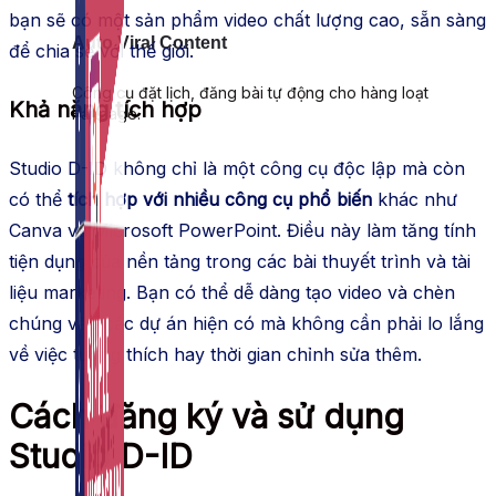
bạn sẽ có một sản phẩm video chất lượng cao, sẵn sàng
Auto Viral Content
để chia sẻ với thế giới.
Công cụ đặt lịch, đăng bài tự động cho hàng loạt
Khả năng tích hợp
Fanpage.
Studio D-ID không chỉ là một công cụ độc lập mà còn
có thể
tích hợp với nhiều công cụ phổ biến
khác như
Canva và Microsoft PowerPoint. Điều này làm tăng tính
tiện dụng của nền tảng trong các bài thuyết trình và tài
liệu marketing. Bạn có thể dễ dàng tạo video và chèn
chúng vào các dự án hiện có mà không cần phải lo lắng
về việc tương thích hay thời gian chỉnh sửa thêm.
Cách đăng ký và sử dụng
Studio D-ID