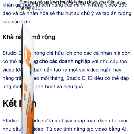
Combo phần mềm mềm Marketing dành cho điện
Giải pháp Combo ATP là tổng hợp tất cả các sản phẩm
khán giả hoặc khách hàng của mình. Những video độc
thoại.
hỗ trợ KDOL.
đáo và cá nhân hóa sẽ thu hút sự chú ý và tạo ấn tượng
sâu sắc hơn.
Khả năng mở rộng
Studio D-ID không chỉ hữu ích cho các cá nhân mà còn
có thể
mở rộng cho các doanh nghiệp
với nhu cầu tạo
video lớn. Dù bạn cần tạo ra một vài video ngắn hay
hàng trăm video mỗi tháng, Studio D-ID đều có thể đáp
ứng một cách linh hoạt và hiệu quả.
Kết luận
Studio D-ID thực sự là một giải pháp toàn diện cho mọi
nhu cầu tạo video. Từ các tính năng tạo video bằng AI,