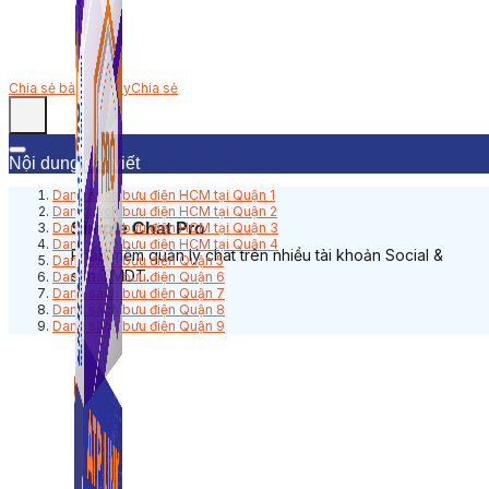
Chia sẻ bài viết này
Chia sẻ
Nội dung bài viết
Danh sách bưu điện HCM tại Quận 1
Danh sách bưu điện HCM tại Quận 2
Simple Chat Pro
Danh sách bưu điện HCM tại Quận 3
Danh sách bưu điện HCM tại Quận 4
Phần mềm quản lý chat trên nhiều tài khoản Social &
Danh sách bưu điện Quận 5
sàn TMDT.
Danh sách bưu điện Quận 6
Danh sách bưu điện Quận 7
Danh sách bưu điện Quận 8
Danh sách bưu điện Quận 9