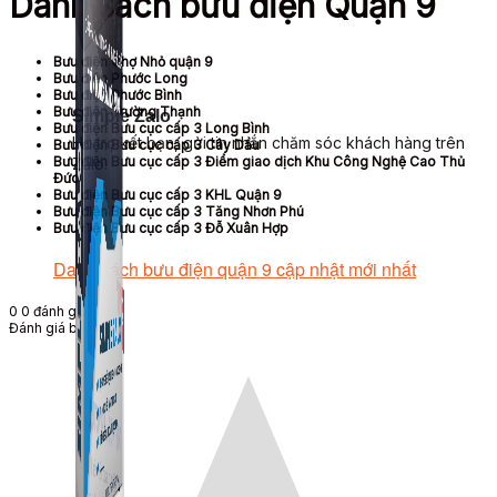
Danh sách bưu điện Quận 9
Bưu điện Chợ Nhỏ quận 9
Bưu điện Phước Long
Bưu điện Phước Bình
Bưu điện Trường Thạnh
Simple Zalo
Bưu điện Bưu cục cấp 3 Long Bình
Hỗ trợ kết bạn, gửi tin nhắn chăm sóc khách hàng trên
Bưu điện Bưu cục cấp 3 Cây Dầu
Bưu điện Bưu cục cấp 3 Điểm giao dịch Khu Công Nghệ Cao Thủ
Zalo.
Đức
Bưu điện Bưu cục cấp 3 KHL Quận 9
Bưu điện Bưu cục cấp 3 Tăng Nhơn Phú
Bưu điện Bưu cục cấp 3 Đỗ Xuân Hợp
Danh sách bưu điện quận 9 cập nhật mới nhất
0
0
đánh giá
Đánh giá bài viết