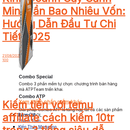
Mini Cần Bao Nhiêu Vốn:
Hướng Dẫn Đầu Tư Chi
Tiết 2025
21/08/2025
100
Combo Special
Combo 3 phần mềm tự chọn: chương trình bán hàng
mà ATPTeam triển khai.
Combo ATP
Kiếm tiền với temu
Xem thêm phần mềm khác
Xem thêm phần mềm khác
Giải pháp Combo ATP là tổng hợp tất cả các sản phẩm
affiliate cách kiếm 10tr
Bảng Giá
hỗ trợ KDOL.
Thanh Toán
Kiến Thức Marketing