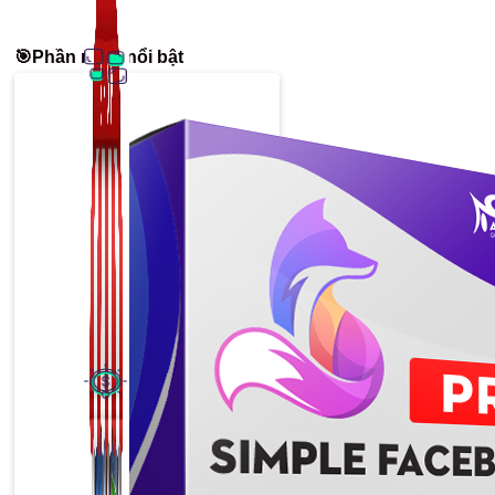
🎯Phần mềm nổi bật
Thủ Thuật Facebook
536 bài viết
Kiếm Tiền MMO