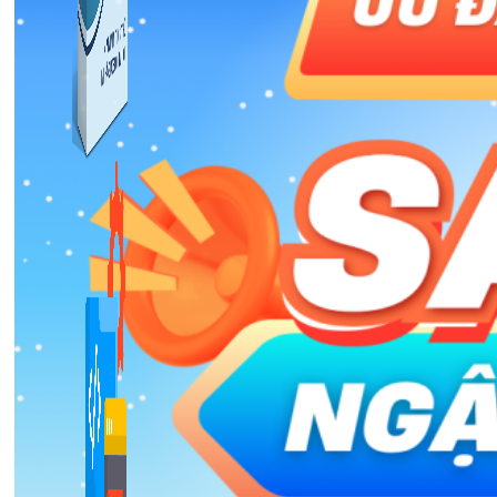
Kiếm Tiền MMO
1,422 bài viết
Combo Special
Combo 3 phần mềm tự chọn: chương trình bán hàng
mà ATPTeam triển khai.
Xem thêm phần mềm khác
Xem thêm phần mềm khác