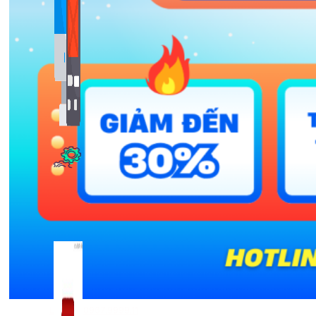
Bảng Giá
Thanh Toán
Kiến Thức Marketing
Kiến Thức Website
309 bài viết
Công Cụ Marketing
1,066 bài viết
Liên hệ: 0967.9999.11