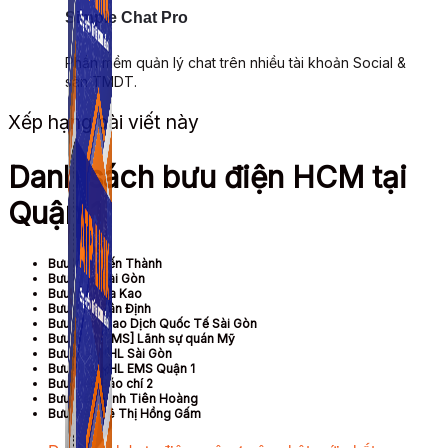
Simple Chat Pro
Phần mềm quản lý chat trên nhiều tài khoản Social &
sàn TMDT.
Xếp hạng bài viết này
Danh sách bưu điện HCM tại
Quận 1
Bưu điện Bến Thành
Bưu điện Sài Gòn
Bưu điện Đa Kao
Bưu điện Tân Định
Bưu điện Giao Dịch Quốc Tế Sài Gòn
Bưu điện [EMS] Lãnh sự quán Mỹ
Bưu điện KHL Sài Gòn
Bưu điện KHL EMS Quận 1
Bưu điện Báo chí 2
Bưu điện Đinh Tiên Hoàng
Bưu điện Lê Thị Hồng Gấm