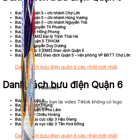
Bưu điện quận 5 – chi nhánh Chợ Lớn
Bưu điện quận 5 – chi nhánh Hùng Vương
Bưu điện quận 5 – chi nhánh Nguyễn Trãi
Bưu điện Nguyễn Tri Phương
Bưu điện Lê Hồng Phong
Bưu điện [EMS] Đại lý Trịnh Thái Hà
Bưu điện Quận 5 TPHCM
Bưu điện Nguyễn Duy Dương
Bưu cục cấp 3 [EMS] Giao dịch Quận 5
Bưu điện [EMS] Giao dịch Quận 5 – văn phòng VP BĐTT Chợ Lớn
Danh sách bưu điện quận 5 cập nhật mới nhất
Danh sách bưu điện Quận 6
Simple Tikdown
Bưu điện Quận 6
Công cụ giúp bạn tải video Tiktok không có logo
Bưu điện Minh Phụng
nhanh chóng.
Bưu điện Quận 6 Phú Lâm
Bưu điện Lý Chiêu Hoàng
Bưu điện Bưu cục cấp 3 Hậu Giang
Bưu điện Bưu cục cấp 3 Tân Hoà Đông
Danh sách bưu điện quận 6 cập nhật mới nhất