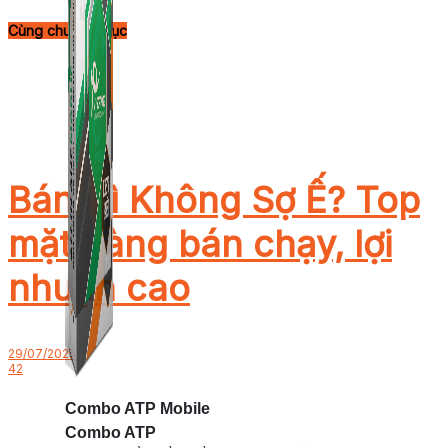
Cùng chuyên mục
Bán Gì Không Sợ Ế? Top
mặt hàng bán chạy, lợi
nhuận cao
29/07/2025
42
Combo ATP Mobile
Combo ATP