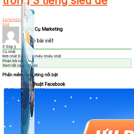
trong 3 tiếng siêu dễ
23/10/2024
534
Công Cụ Marketing
1,066 bài viết
0
Góp ý
Cũ nhất
Mới nhất
Được bỏ phiếu nhiều nhất
Phản hồi nội tuyến
Xem tất cả bình luận
Phần mềm Marketing nổi bật
Thủ Thuật Facebook
🎉 Ưu đãi Tết 2026
536 bài viết