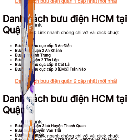
Danh sách bưu điện quận 1 cập nhật mới nhất
Danh sách bưu điện HCM tại
ATP Link
Quận 2
Tạo Bio Link nhanh chóng chỉ với vài click chuột
Bưu điện Bưu cục cấp 3 An Điền
Bưu điện Quận 2 An Khánh
Bưu điện Bình Trưng
Bưu cục Quận 2 Tân Lập
Bưu điện Bưu cục cấp 3 Cát Lái
Bưu điện Bưu cục cấp 3 [EMS] Trần Não
Danh sách bưu điện quận 2 cập nhật mới nhất
Danh sách bưu điện HCM tại
Quận 3
ATP Link
Bưu điện Quận 3 bà Huyện Thanh Quan
Bưu điện Nguyễn Văn Trỗi
Bưu điện Bàn Cờ
Tạo Bio Link nhanh chóng chỉ với vài click chuột
Bưu điện Bưu cục cấp 3 [TW] GD Cục BĐTW Hồ Chí Minh