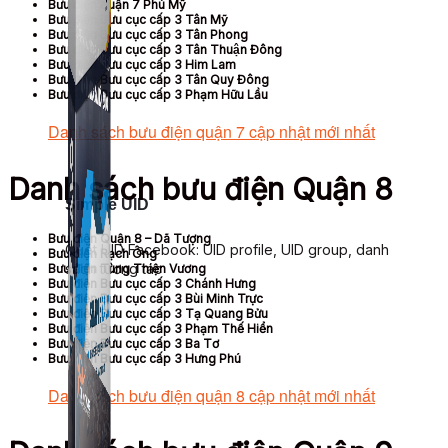
Bưu điện quận 7 Phú Mỹ
Bưu điện Bưu cục cấp 3 Tân Mỹ
Bưu điện Bưu cục cấp 3 Tân Phong
Bưu điện Bưu cục cấp 3 Tân Thuận Đông
Bưu điện Bưu cục cấp 3 Him Lam
Bưu điện Bưu cục cấp 3 Tân Quy Đông
Bưu điện Bưu cục cấp 3 Phạm Hữu Lầu
Danh sách bưu điện quận 7 cập nhật mới nhất
Danh sách bưu điện Quận 8
Simple UID
Bưu điện Quận 8 – Dã Tượng
Quét UID Facebook: UID profile, UID group, danh
Bưu điện Rạch Ông
sách tương tác
Bưu điện Tùng Thiện Vương
Bưu điện Bưu cục cấp 3 Chánh Hưng
Bưu điện Bưu cục cấp 3 Bùi Minh Trực
Bưu điện Bưu cục cấp 3 Tạ Quang Bửu
Bưu điện Bưu cục cấp 3 Phạm Thế Hiển
Bưu điện Bưu cục cấp 3 Ba Tơ
Bưu điện Bưu cục cấp 3 Hưng Phú
Danh sách bưu điện quận 8 cập nhật mới nhất