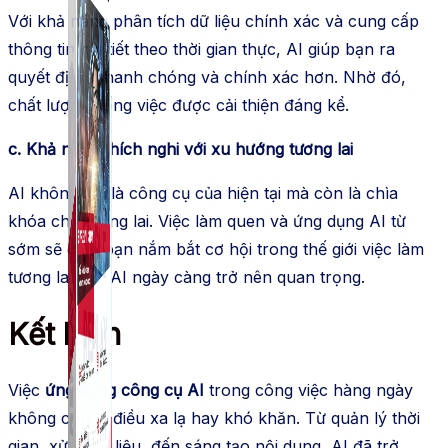
Với khả năng phân tích dữ liệu chính xác và cung cấp
thông tin chi tiết theo thời gian thực, AI giúp bạn ra
quyết định nhanh chóng và chính xác hơn. Nhờ đó,
chất lượng công việc được cải thiện đáng kể.
c. Khả năng thích nghi với xu hướng tương lai
AI không chỉ là công cụ của hiện tại mà còn là chìa
khóa cho tương lai. Việc làm quen và ứng dụng AI từ
sớm sẽ giúp bạn nắm bắt cơ hội trong thế giới việc làm
tương lai, nơi AI ngày càng trở nên quan trọng.
Kết luận
Việc
ứng dụng công cụ AI
trong công việc hàng ngày
không còn là điều xa lạ hay khó khăn. Từ quản lý thời
gian, xử lý dữ liệu, đến sáng tạo nội dung, AI đã trở