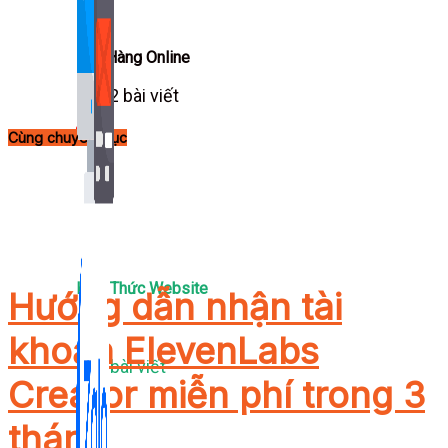
Bán Hàng Online
2,632 bài viết
New
Cùng chuyên mục
Kiến Thức Website
Hướng dẫn nhận tài
khoản ElevenLabs
309 bài viết
Creator miễn phí trong 3
tháng