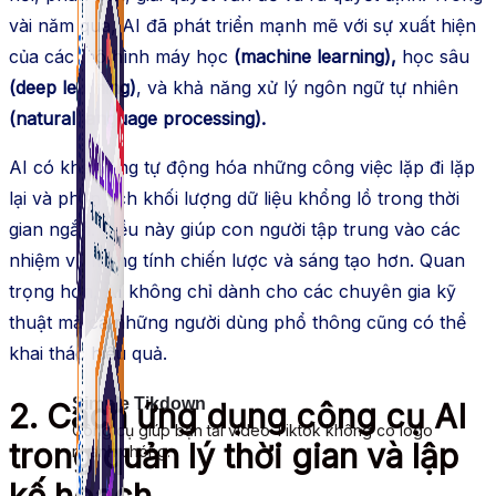
vài năm qua, AI đã phát triển mạnh mẽ với sự xuất hiện
của các mô hình máy học
(machine learning),
học sâu
(deep learning)
, và khả năng xử lý ngôn ngữ tự nhiên
(natural language processing).
AI có khả năng tự động hóa những công việc lặp đi lặp
lại và phân tích khối lượng dữ liệu khổng lồ trong thời
gian ngắn. Điều này giúp con người tập trung vào các
nhiệm vụ mang tính chiến lược và sáng tạo hơn. Quan
trọng hơn, AI không chỉ dành cho các chuyên gia kỹ
thuật mà cả những người dùng phổ thông cũng có thể
khai thác hiệu quả.
Simple Tikdown
2. Cách ứng dụng công cụ AI
Công cụ giúp bạn tải video Tiktok không có logo
trong quản lý thời gian và lập
nhanh chóng.
kế hoạch