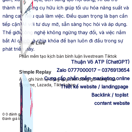
thành một công cụ hữu ích giúp tối ưu hóa năng suất và
nâng cao hiệu quả làm việc. Điều quan trọng là bạn cần
tiếp cận AI với tư duy mở, sẵn sàng học hỏi và áp dụng.
Thế giới công nghệ không ngừng thay đổi, và việc nắm
bắt AI chính là chìa khóa để bạn luôn đi đầu trong sự
Simple Live
phát triển này.
Phần mềm tạo kịch bản bình luận livestream Tiktok
Thuận Võ ATP (ChatGPT)
Zalo 0777000017 – 0376913654
Simple Replay
Cung cấp phần mềm marketing online
App ghi hình tự động quy trình đóng gói hàng hoá
Shopee, Lazada, Tiktokshop
Thiết kế website / landingpage
Backlink / toplist
content website
0
0
đánh giá
Đánh giá bài viết