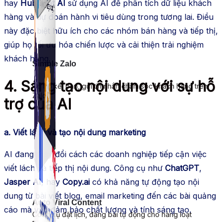
hay
HubSpot AI
sử dụng AI để phân tích dữ liệu khách
hàng và dự đoán hành vi tiêu dùng trong tương lai. Điều
này đặc biệt hữu ích cho các nhóm bán hàng và tiếp thị,
giúp họ tối ưu hóa chiến lược và cải thiện trải nghiệm
khách hàng.
Simple Zalo
4. Sáng tạo nội dung với sự hỗ
Hỗ trợ kết bạn, gửi tin nhắn chăm sóc khách hàng trên
Zalo.
trợ của AI
a. Viết lách và tạo nội dung marketing
AI đang thay đổi cách các doanh nghiệp tiếp cận việc
viết lách và tiếp thị nội dung. Công cụ như
ChatGPT
,
Jasper AI
, hay
Copy.ai
có khả năng tự động tạo nội
dung từ bài viết blog, email marketing đến các bài quảng
Auto Viral Content
cáo mà vẫn đảm bảo chất lượng và tính sáng tạo.
Công cụ đặt lịch, đăng bài tự động cho hàng loạt