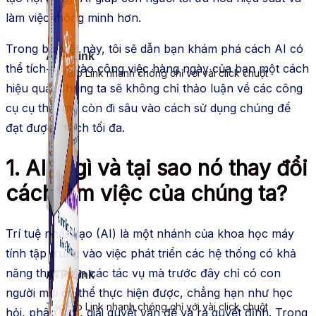
làm việc thông minh hơn.
Trong bài viết này, tôi sẽ dẫn bạn khám phá cách AI có
ATP Link
thể tích hợp vào công việc hàng ngày của bạn một cách
Tạo Bio Link nhanh chóng chỉ với vài click chuột
hiệu quả. Chúng ta sẽ không chỉ thảo luận về các công
cụ cụ thể, mà còn đi sâu vào cách sử dụng chúng để
đạt được lợi ích tối đa.
1. AI là gì và tại sao nó thay đổi
cách làm việc của chúng ta?
Trí tuệ nhân tạo (AI) là một nhánh của khoa học máy
tính tập trung vào việc phát triển các hệ thống có khả
năng thực hiện các tác vụ mà trước đây chỉ có con
ATP Link
người mới có thể thực hiện được, chẳng hạn như học
Tạo Bio Link nhanh chóng chỉ với vài click chuột
hỏi, phân tích, giải quyết vấn đề và ra quyết định. Trong