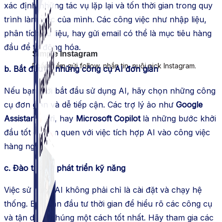
xác định những tác vụ lặp lại và tốn thời gian trong quy
trình làm việc của mình. Các công việc như nhập liệu,
phân tích dữ liệu, hay gửi email có thể là mục tiêu hàng
đầu để tự động hóa.
Simple Instagram
Phần mềm gửi follow, nhắn tin, nuôi nick Instagram.
b. Bắt đầu từ những công cụ AI đơn giản
Nếu bạn mới bắt đầu sử dụng AI, hãy chọn những công
cụ đơn giản và dễ tiếp cận. Các trợ lý ảo như
Google
Assistant
,
Siri
, hay
Microsoft Copilot
là những bước khởi
đầu tốt để làm quen với việc tích hợp AI vào công việc
hàng ngày.
c. Đào tạo và phát triển kỹ năng
Việc sử dụng AI không phải chỉ là cài đặt và chạy hệ
thống. Bạn cần đầu tư thời gian để hiểu rõ các công cụ
và tận dụng chúng một cách tốt nhất. Hãy tham gia các