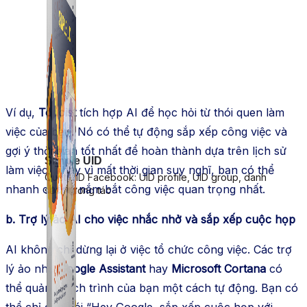
Ví dụ,
Todoist
tích hợp AI để học hỏi từ thói quen làm
việc của bạn. Nó có thể tự động sắp xếp công việc và
gợi ý thời gian tốt nhất để hoàn thành dựa trên lịch sử
Simple UID
làm việc. Thay vì mất thời gian suy nghĩ, bạn có thể
Quét UID Facebook: UID profile, UID group, danh
nhanh chóng nắm bắt công việc quan trọng nhất.
sách tương tác
b. Trợ lý ảo AI cho việc nhắc nhở và sắp xếp cuộc họp
AI không chỉ dừng lại ở việc tổ chức công việc. Các trợ
lý ảo như
Google Assistant
hay
Microsoft Cortana
có
thể quản lý lịch trình của bạn một cách tự động. Bạn có
thể chỉ cần nói “Hey Google, sắp xếp cuộc họp với