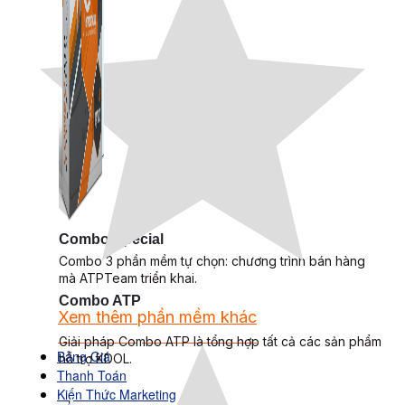
Combo Special
Combo 3 phần mềm tự chọn: chương trình bán hàng
mà ATPTeam triển khai.
Combo ATP
Xem thêm phần mềm khác
Xem thêm phần mềm khác
Giải pháp Combo ATP là tổng hợp tất cả các sản phẩm
Bảng Giá
hỗ trợ KDOL.
Thanh Toán
Kiến Thức Marketing