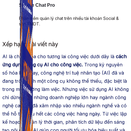
Simple Chat Pro
Phần mềm quản lý chat trên nhiều tài khoản Social &
sàn TMDT.
Xếp hạng bài viết này
AI là chìa khóa cho tương lai công việc dưới dây là
cách
ứng dụng công cụ AI cho công việc.
Trong kỷ nguyên
số hóa hiện nay, công nghệ trí tuệ nhân tạo (AI) đã và
đang trở thành một công cụ không thể thiếu, đặc biệt là
trong môi trường làm việc. Nhưng việc sử dụng AI không
chỉ dừng lại ở những doanh nghiệp lớn hay ngành công
nghệ cao. AI đã xâm nhập vào nhiều ngành nghề và có
thể hỗ trợ hầu hết các công việc hàng ngày. Từ việc lập
kế hoạch, quản lý thời gian, phân tích dữ liệu đến sáng
tạo nội dung, AI giúp con người tối ưu hóa hiệu suất và