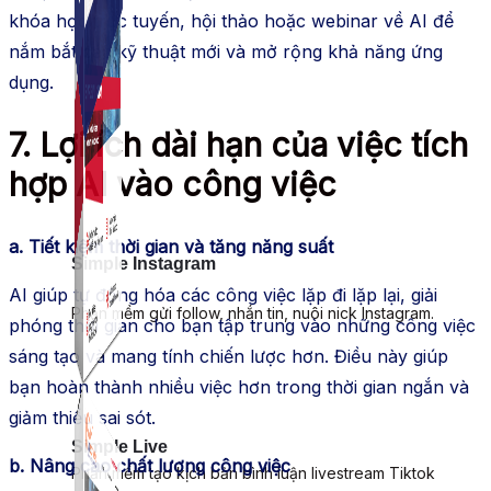
khóa học trực tuyến, hội thảo hoặc webinar về AI để
nắm bắt các kỹ thuật mới và mở rộng khả năng ứng
dụng.
7. Lợi ích dài hạn của việc tích
hợp AI vào công việc
a. Tiết kiệm thời gian và tăng năng suất
Simple Instagram
AI giúp tự động hóa các công việc lặp đi lặp lại, giải
Phần mềm gửi follow, nhắn tin, nuôi nick Instagram.
phóng thời gian cho bạn tập trung vào những công việc
sáng tạo và mang tính chiến lược hơn. Điều này giúp
bạn hoàn thành nhiều việc hơn trong thời gian ngắn và
giảm thiểu sai sót.
Simple Live
b. Nâng cao chất lượng công việc
Phần mềm tạo kịch bản bình luận livestream Tiktok