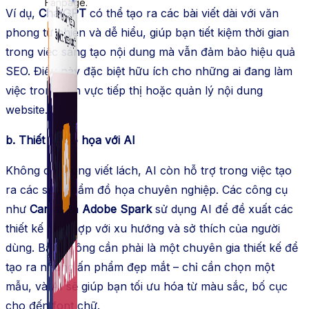
Fanpage.
Ví dụ,
ChatGPT
có thể tạo ra các bài viết dài với văn
phong tự nhiên và dễ hiểu, giúp bạn tiết kiệm thời gian
trong việc sáng tạo nội dung mà vẫn đảm bảo hiệu quả
SEO. Điều này đặc biệt hữu ích cho những ai đang làm
việc trong lĩnh vực tiếp thị hoặc quản lý nội dung
website.
b. Thiết kế đồ họa với AI
Không chỉ trong viết lách, AI còn hỗ trợ trong việc tạo
ra các sản phẩm đồ họa chuyên nghiệp. Các công cụ
như
Canva
và
Adobe Spark
sử dụng AI để đề xuất các
thiết kế phù hợp với xu hướng và sở thích của người
dùng. Bạn không cần phải là một chuyên gia thiết kế để
tạo ra những ấn phẩm đẹp mắt – chỉ cần chọn một
mẫu, và AI sẽ giúp bạn tối ưu hóa từ màu sắc, bố cục
cho đến font chữ.