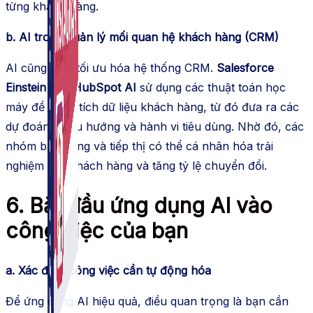
từng khách hàng.
b. AI trong quản lý mối quan hệ khách hàng (CRM)
AI cũng giúp tối ưu hóa hệ thống CRM.
Salesforce
Einstein
hay
HubSpot AI
sử dụng các thuật toán học
máy để phân tích dữ liệu khách hàng, từ đó đưa ra các
dự đoán về xu hướng và hành vi tiêu dùng. Nhờ đó, các
nhóm bán hàng và tiếp thị có thể cá nhân hóa trải
nghiệm của khách hàng và tăng tỷ lệ chuyển đổi.
6. Bắt đầu ứng dụng AI vào
công việc của bạn
a. Xác định công việc cần tự động hóa
Để ứng dụng AI hiệu quả, điều quan trọng là bạn cần