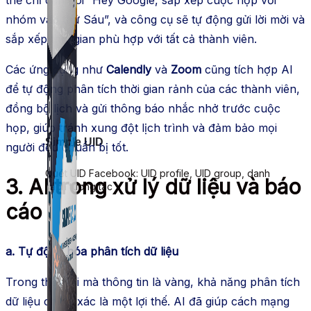
nhóm vào thứ Sáu”, và công cụ sẽ tự động gửi lời mời và
sắp xếp thời gian phù hợp với tất cả thành viên.
Các ứng dụng như
Calendly
và
Zoom
cũng tích hợp AI
để tự động phân tích thời gian rảnh của các thành viên,
đồng bộ lịch và gửi thông báo nhắc nhở trước cuộc
họp, giúp tránh xung đột lịch trình và đảm bảo mọi
Simple UID
người đều chuẩn bị tốt.
Quét UID Facebook: UID profile, UID group, danh
3. AI trong xử lý dữ liệu và báo
sách tương tác
cáo
a. Tự động hóa phân tích dữ liệu
Trong thời đại mà thông tin là vàng, khả năng phân tích
dữ liệu chính xác là một lợi thế. AI đã giúp cách mạng