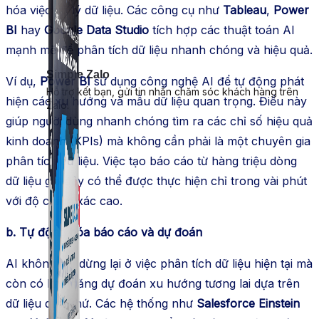
hóa việc xử lý dữ liệu. Các công cụ như
Tableau
,
Power
BI
hay
Google Data Studio
tích hợp các thuật toán AI
mạnh mẽ để phân tích dữ liệu nhanh chóng và hiệu quả.
Simple Zalo
Ví dụ,
Power BI
sử dụng công nghệ AI để tự động phát
Hỗ trợ kết bạn, gửi tin nhắn chăm sóc khách hàng trên
hiện các xu hướng và mẫu dữ liệu quan trọng. Điều này
Zalo.
giúp người dùng nhanh chóng tìm ra các chỉ số hiệu quả
kinh doanh (KPIs) mà không cần phải là một chuyên gia
phân tích dữ liệu. Việc tạo báo cáo từ hàng triệu dòng
dữ liệu giờ đây có thể được thực hiện chỉ trong vài phút
với độ chính xác cao.
b. Tự động hóa báo cáo và dự đoán
AI không chỉ dừng lại ở việc phân tích dữ liệu hiện tại mà
còn có khả năng dự đoán xu hướng tương lai dựa trên
dữ liệu quá khứ. Các hệ thống như
Salesforce Einstein