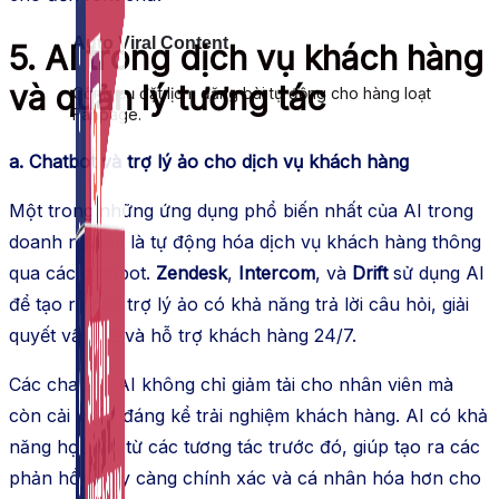
Auto Viral Content
5. AI trong dịch vụ khách hàng
và quản lý tương tác
Công cụ đặt lịch, đăng bài tự động cho hàng loạt
Fanpage.
a. Chatbot và trợ lý ảo cho dịch vụ khách hàng
Một trong những ứng dụng phổ biến nhất của AI trong
doanh nghiệp là tự động hóa dịch vụ khách hàng thông
qua các chatbot.
Zendesk
,
Intercom
, và
Drift
sử dụng AI
để tạo ra các trợ lý ảo có khả năng trả lời câu hỏi, giải
quyết vấn đề và hỗ trợ khách hàng 24/7.
Các chatbot AI không chỉ giảm tải cho nhân viên mà
còn cải thiện đáng kể trải nghiệm khách hàng. AI có khả
năng học hỏi từ các tương tác trước đó, giúp tạo ra các
phản hồi ngày càng chính xác và cá nhân hóa hơn cho