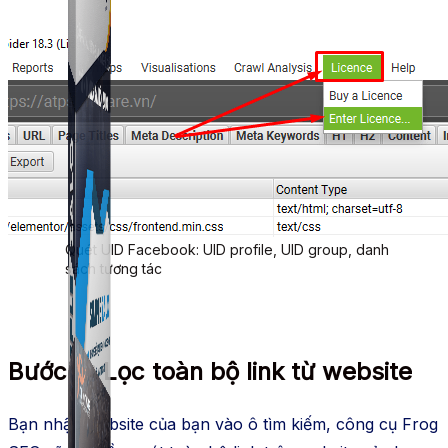
Simple UID
Quét UID Facebook: UID profile, UID group, danh
sách tương tác
Bước 2: Lọc toàn bộ link từ website
Bạn nhập website của bạn vào ô tìm kiếm, công cụ Frog