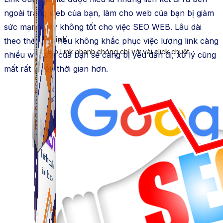
ngoài trang web của bạn, làm cho web của bạn bị giảm
sức mạnh gây không tốt cho việc SEO WEB. Lâu dài
ATP Link
theo thời gian nếu không khắc phục việc lượng link càng
Tạo Bio Link nhanh chóng chỉ với vài click chuột
nhiều website của bạn sẽ càng bị yếu dần đi, xử lý cũng
mất rất nhiều thời gian hơn.
ATP Link
Tạo Bio Link nhanh chóng chỉ với vài click chuột