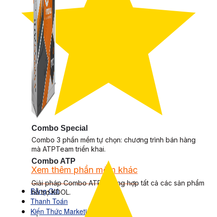
Combo Special
Combo 3 phần mềm tự chọn: chương trình bán hàng
mà ATPTeam triển khai.
Combo ATP
Xem thêm phần mềm khác
Xem thêm phần mềm khác
Giải pháp Combo ATP là tổng hợp tất cả các sản phẩm
Bảng Giá
hỗ trợ KDOL.
Thanh Toán
Kiến Thức Marketing