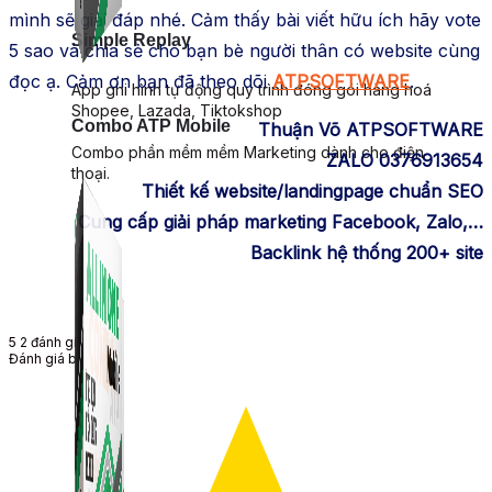
mình sẽ giải đáp nhé. Cảm thấy bài viết hữu ích hãy vote
Simple Replay
5 sao và chia sẻ cho bạn bè người thân có website cùng
đọc ạ. Cảm ơn bạn đã theo dõi
ATPSOFTWARE
.
App ghi hình tự động quy trình đóng gói hàng hoá
Shopee, Lazada, Tiktokshop
Combo ATP Mobile
Thuận Võ ATPSOFTWARE
Combo phần mềm mềm Marketing dành cho điện
ZALO 0376913654
thoại.
Thiết kế website/landingpage chuẩn SEO
Cung cấp giải pháp marketing Facebook, Zalo,…
Backlink hệ thống 200+ site
5
2
đánh giá
Đánh giá bài viết