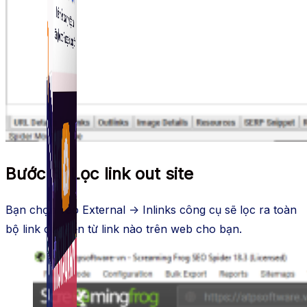
Fanpage.
Bước 3: Lọc link out site
Bạn chọn vào External -> Inlinks công cụ sẽ lọc ra toàn
bộ link out đến từ link nào trên web cho bạn.