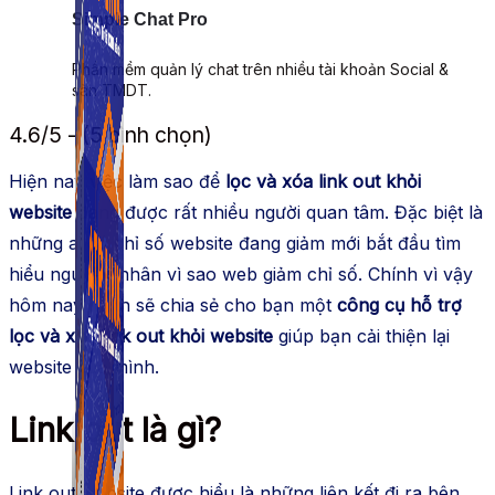
Simple Chat Pro
Phần mềm quản lý chat trên nhiều tài khoản Social &
sàn TMDT.
4.6/5 - (5 bình chọn)
Hiện nay việc làm sao để
lọc và xóa link out khỏi
website
đang được rất nhiều người quan tâm. Đặc biệt là
những ai có chỉ số website đang giảm mới bắt đầu tìm
hiểu nguyên nhân vì sao web giảm chỉ số. Chính vì vậy
hôm nay mình sẽ chia sẻ cho bạn một
công cụ hỗ trợ
lọc và xóa link out khỏi website
giúp bạn cải thiện lại
website của mình.
Link out là gì?
Link out website được hiểu là những liên kết đi ra bên