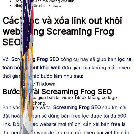
Coppy hình ảnh mà không xóa link.
Nhiều nguyên nhân khác,…
Cách lọc và xóa link out khỏi
web bằng Screaming Frog
SEO
Với
Screaming Frog SEO
công cụ này sẽ giúp bạn
lọc ra
toàn bộ link out khỏi web
đơn giản mà không mất nhiều
thời gian với các bước làm như sau:
Simple Tikdown
Bước 1: Tải Screaming Frog SEO
Công cụ giúp bạn tải video Tiktok không có logo
nhanh chóng.
Bạn vào google và tải
Screaming Frog SEO
sau khi cài
đặt hoàn tất bạn sẽ dùng bản free lọc được tối đa 500
link. Đối với các website mới thì chỉ cần xài bản free là
đủ, nếu bạn là website lâu năm có nhiều bài viết thì cần