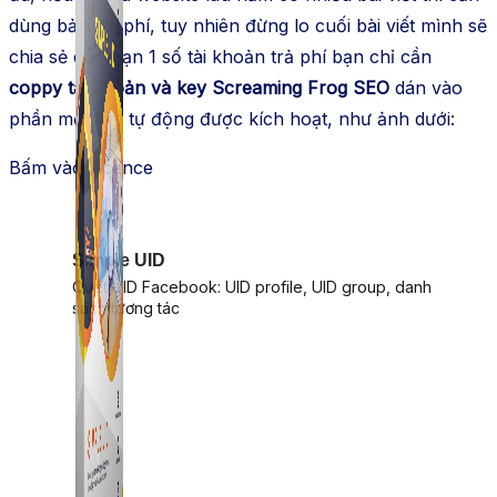
dùng bản trả phí, tuy nhiên đừng lo cuối bài viết mình sẽ
chia sẻ cho bạn 1 số tài khoản trả phí bạn chỉ cần
coppy tài khoản và key Screaming Frog SEO
dán vào
phần mềm sẽ tự động được kích hoạt, như ảnh dưới:
Bấm vào Licence
Simple UID
Quét UID Facebook: UID profile, UID group, danh
sách tương tác