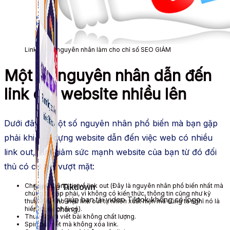
Link out là nguyên nhân làm cho chỉ số SEO GIẢM
Một số nguyên nhân dẫn đến
link out website nhiều lên
Dưới đây là một số nguyên nhân phổ biến mà bạn gặp
phải khi xây dựng website dẫn đến việc web có nhiều
link out, làm giảm sức mạnh website của bạn từ đó đối
thủ có cơ hội vượt mặt:
Chưa có thông tin về link out (Đây là nguyên nhân phổ biến nhất mà
Simple Tikdown
chúng ta gặp phải, vì không có kiến thức, thông tin cũng như kỹ
Công cụ giúp bạn tải video Tiktok không có logo
thuật làm cho việc link out tự nhiên xuất hiện mà cũng ta nghĩ nó là
hiển nhiên phải có).
nhanh chóng.
Thuê người viết bài không chất lượng.
Spin bài viết mà không xóa link.