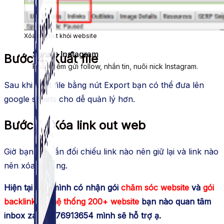
Xóa link out khỏi website
Simple Instagram
Bước 4: Xuất file
Phần mềm gửi follow, nhắn tin, nuôi nick Instagram.
Sau khi xuất file bằng nút Export bạn có thể đưa lên
google sheets cho dễ quản lý hơn.
Bước 5: Xóa link out web
Giờ bạn chỉ cần đối chiếu link nào nên giữ lại và link nào
nên xóa là xong.
Hiện tại bên mình có nhận gói
chăm sóc website
và
gói
backlink với hệ thống 200+ website
bạn nào quan tâm
inbox zalo 0376913654 mình sẽ hỗ trợ ạ.