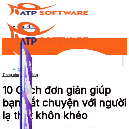
Sản Phẩm
Sản Phẩm
Trang chủ
Cộng đồng
10 Cách đơn giản giúp
bạn bắt chuyện với người
lạ thật khôn khéo