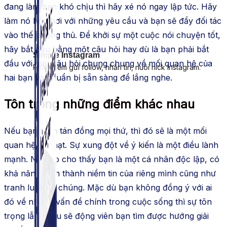
đang làm bạn khó chịu thì hãy xé nó ngay lập tức. Hãy
làm nó bốc hơi với những yêu cầu và bạn sẽ đẩy đối tác
vào thế phòng thủ. Để khởi sự một cuộc nói chuyện tốt,
hãy bắt đầu bằng một câu hỏi hay dù là bạn phải bắt
Simple Instagram
đầu với một câu hỏi chung chung về mối quan hệ của
Phần mềm gửi follow, nhắn tin, nuôi nick Instagram.
hai bạn và chuẩn bị sẵn sàng để lắng nghe.
Tôn trọng những điểm khác nhau
Nếu bạn luôn tán đồng mọi thứ, thì đó sẽ là một mối
quan hệ tẻ nhạt. Sự xung đột về ý kiến là một điều lành
mạnh. Nó cho cho thấy bạn là một cá nhân độc lập, có
khả năng hình thành niềm tin của riêng mình cũng như
tranh luận về chúng. Mặc dù bạn không đồng ý với ai
đó về những vấn đề chính trong cuộc sống thì sự tôn
trọng lẫn nhau sẽ động viên bạn tìm được hướng giải