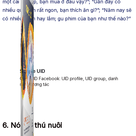
một cái túi đẹp, bạn mua ở đâu vậy?”; “Gần đây có
nhiều quán ăn rất ngon, bạn thích ăn gì?”; “Năm nay sẽ
có nhiều phim hay lắm; gu phim của bạn như thế nào?”
Simple UID
Quét UID Facebook: UID profile, UID group, danh
sách tương tác
6. Nói về thú nuôi