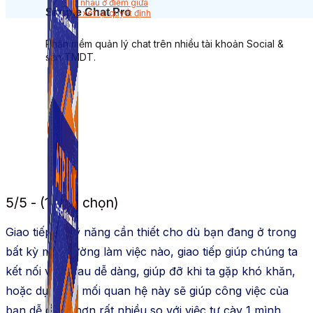
Gặp nhau ở điểm giữa
Simple Chat Pro
Xem xét lại quyết định
Phần mềm quản lý chat trên nhiều tài khoản Social &
sàn TMDT.
5/5 - (1 bình chọn)
Giao tiếp là kỹ năng cần thiết cho dù bạn đang ở trong
bất kỳ môi trường làm việc nào, giao tiếp giúp chúng ta
kết nối với nhau dễ dàng, giúp đỡ khi ta gặp khó khăn,
hoặc dựa vào mối quan hệ này sẽ giúp công việc của
bạn dễ dàng hơn rất nhiều so với việc tự cày 1 mình.