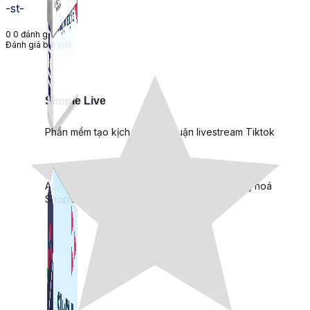
-st-
0
0
đánh giá
Đánh giá bài viết
Simple Live
Phần mềm tạo kịch bản bình luận livestream Tiktok
Simple Replay
App ghi hình tự động quy trình đóng gói hàng hoá
Shopee, Lazada, Tiktokshop