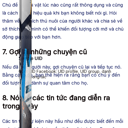
Chủ đề về loài vật lúc nào cũng rất thông dụng và cũng
là cách giải bí hiệu quả khi bạn không biết nói gì. Hỏi
thăm về sở thích thú nuôi của người khác và chia sẻ về
sở thích của mình có thể khiến đối tượng cởi mở và chủ
động giao tiếp với bạn hơn.
7. Gợi lại những chuyện cũ
Simple UID
Nếu đã biết người này, gợi chuyện cũ lại và tiếp tục nó.
Quét UID Facebook: UID profile, UID group, danh
Bằng cách đó, bạn thể hiện ra rằng bạn có chú ý đến
sách tương tác
đối tượng và dành sự quan tâm cho họ.
8. Nói về các tin tức đang diễn ra
trong ngày
Các tin tức, sự kiện này hầu như đều được biết đến mỗi