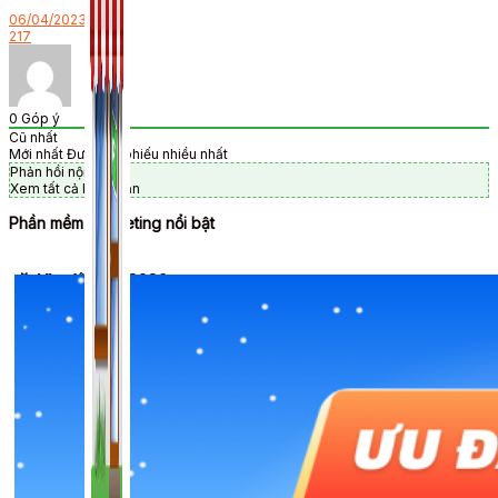
06/04/2023
217
0
Góp ý
Cũ nhất
Mới nhất
Được bỏ phiếu nhiều nhất
Phản hồi nội tuyến
Xem tất cả bình luận
Phần mềm Marketing nổi bật
🎉 Ưu đãi Tết 2026