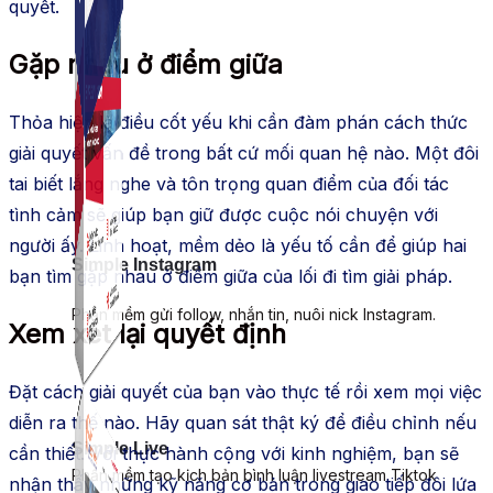
quyết.
Gặp nhau ở điểm giữa
Thỏa hiệp là điều cốt yếu khi cần đàm phán cách thức
giải quyết vấn đề trong bất cứ mối quan hệ nào. Một đôi
tai biết lắng nghe và tôn trọng quan điểm của đối tác
tình cảm sẽ giúp bạn giữ được cuộc nói chuyện với
người ấy. Linh hoạt, mềm dẻo là yếu tố cần để giúp hai
Simple Instagram
bạn tìm gặp nhau ở điểm giữa của lối đi tìm giải pháp.
Phần mềm gửi follow, nhắn tin, nuôi nick Instagram.
Xem xét lại quyết định
Đặt cách giải quyết của bạn vào thực tế rồi xem mọi việc
diễn ra thế nào. Hãy quan sát thật ký để điều chỉnh nếu
Simple Live
cần thiết. Với thực hành cộng với kinh nghiệm, bạn sẽ
Phần mềm tạo kịch bản bình luận livestream Tiktok
nhận thấy những kỹ năng cơ bản trong giao tiếp đôi lứa