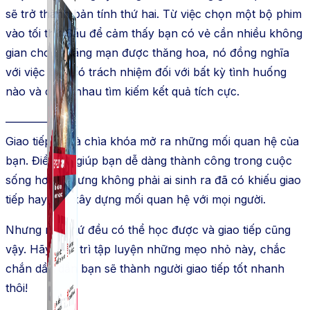
sẽ trở thành bản tính thứ hai. Từ việc chọn một bộ phim
vào tối thứ Sáu để cảm thấy bạn có vẻ cần nhiều không
gian cho sự lãng mạn được thăng hoa, nó đồng nghĩa
với việc bạn có trách nhiệm đối với bất kỳ tình huống
nào và cùng nhau tìm kiếm kết quả tích cực.
——————-
Giao tiếp tốt là chìa khóa mở ra những mối quan hệ của
bạn. Điều đó giúp bạn dễ dàng thành công trong cuộc
sống hơn. Nhưng không phải ai sinh ra đã có khiếu giao
tiếp hay biết xây dựng mối quan hệ với mọi người.
Nhưng mọi thứ đều có thể học được và giao tiếp cũng
vậy. Hãy kiên trì tập luyện những mẹo nhỏ này, chắc
chắn dần dần bạn sẽ thành người giao tiếp tốt nhanh
thôi!