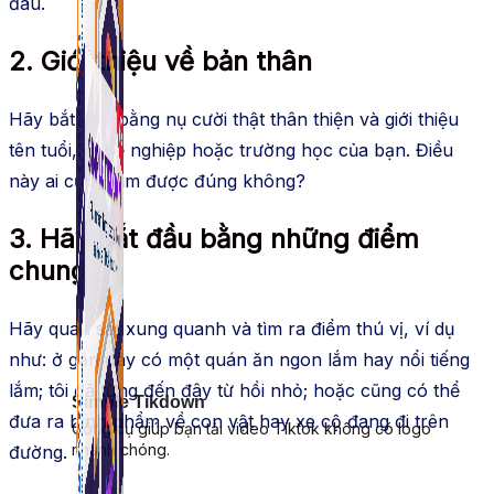
đâu.
2. Giới thiệu về bản thân
Hãy bắt đầu bằng nụ cười thật thân thiện và giới thiệu
tên tuổi, nghề nghiệp hoặc trường học của bạn. Điều
này ai cũng làm được đúng không?
3. Hãy bắt đầu bằng những điểm
chung
Hãy quan sát xung quanh và tìm ra điểm thú vị, ví dụ
như: ở gần đây có một quán ăn ngon lắm hay nổi tiếng
lắm; tôi đã từng đến đây từ hồi nhỏ; hoặc cũng có thể
Simple Tikdown
đưa ra bình phẩm về con vật hay xe cộ đang đi trên
Công cụ giúp bạn tải video Tiktok không có logo
nhanh chóng.
đường.