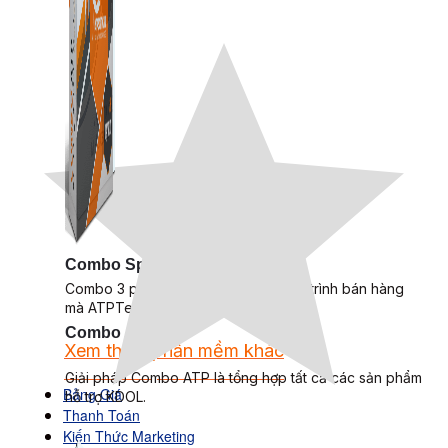
Combo Special
Combo 3 phần mềm tự chọn: chương trình bán hàng
mà ATPTeam triển khai.
Combo ATP
Xem thêm phần mềm khác
Xem thêm phần mềm khác
Giải pháp Combo ATP là tổng hợp tất cả các sản phẩm
Bảng Giá
hỗ trợ KDOL.
Thanh Toán
Kiến Thức Marketing