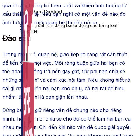
qua những thông tin then chốt và khiến tình huống từ
Auto Viral Content
xấu thành tồi tệ. Nếu bạn nghĩ có một vấn đề nào đó
ảnh hưởng tới mối quan hệ thì nên nói ra.
Công cụ đặt lịch, đăng bài tự động cho hàng loạt
Fanpage.
Đào sâu
Trong một mối quan hệ, giao tiếp rõ ràng rất cần thiết
để tiến hành mọi việc. Mối ràng buộc giữa hai bạn có
thể nhanh chóng trở nên gay gắt, trừ phi bạn chia sẻ
những suy nghĩ và cảm xúc nội tâm. Nếu không biết rõ
cái gì đang khiến hai bạn khó chịu, cả hai rất dễ hiểu
nhầm, thậm chí là oán giận lẫn nhau.
Đừng bao giờ giữ riêng vấn đề chung nào cho riêng
mình, hãy cởi mở, chia sẻ cho dù có thể làm hai bạn cãi
nhau một chút. Chỉ đến khi nào vấn đề được giải quyết,
bạn mới vui vẻ và thoải mái. Và cũng không có cách nào