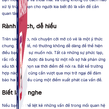
xử lý trừ phi bạn cho người kia biết đó là vấn đề cần
quan tâm.
Rành mạch, dễ hiểu
Trên sách báo, nói chuyện cởi mở có vẻ là một ý thức
chung. Thực tế, nó thường không dễ dàng để thể hiện
điều bạn thực sự muốn nói. Tất cả những sự phức tạp,
rắc rối có thể được đá bung từ một nỗi sợ hãi phản ứng
xấu tới việc chọn sai thời điểm để nói ra. Bất kể trường
hợp nào, bạn cũng cần vượt qua mọi trở ngại để đảm
bảo hai bạn đều cùng một điểm xuất phát của vấn đề.
Biết lắng nghe
Nếu bạn có thể liệt kê những vấn đề trong mối quan hệ