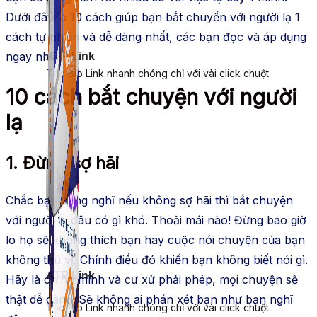
Dưới đây là 10 cách giúp bạn bắt chuyển với người lạ 1
cách tự nhiên và dễ dàng nhất, các bạn đọc và áp dụng
ngay nhé!
ATP Link
Tạo Bio Link nhanh chóng chỉ với vài click chuột
10 cách bắt chuyện với người
lạ
1. Đừng sợ hãi
Chắc bạn đang nghĩ nếu không sợ hãi thì bắt chuyện
với người lạ đâu có gì khó. Thoải mái nào! Đừng bao giờ
lo họ sẽ không thích bạn hay cuộc nói chuyện của bạn
không thú vị. Chính điều đó khiến bạn không biết nói gì.
ATP Link
Hãy là chính mình và cư xử phải phép, mọi chuyện sẽ
thật dễ dàng. Sẽ không ai phán xét bạn như bạn nghĩ
Tạo Bio Link nhanh chóng chỉ với vài click chuột