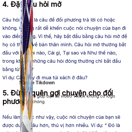
4. Đặt câu hỏi mở
Câu hỏi đóng là câu để đối phương trả lời có hoặc
không. Chúng rất dễ khiến cuộc nói chuyện của bạn đi
vào điểm dừng. Vì thế, hãy bắt đầu bằng câu hỏi mở để
họ có thể kể về bản thân mình. Câu hỏi mở thường bắt
đầu với Ai, Khi nào, Cái gì, Tại sao và Như thế nào,
trong khi đó những câu hỏi đóng thường chỉ bắt đầu
bằng từ Có…?
Ví dụ: Cậu hay đi mua túi xách ở đâu?
Simple Tikdown
5. Đừng quên gợi chuyện cho đối
Công cụ giúp bạn tải video Tiktok không có logo
phương
nhanh chóng.
Nếu làm được như vậy, cuộc nói chuyện của bạn sẽ
được duy trì lâu hơn, thú vị hơn nhiều. Ví dụ: “ Đó là