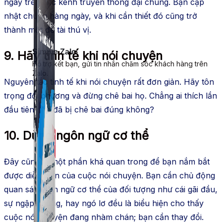
ngày trên các kênh truyền thông đại chúng. Bạn cập
nhật chúng hàng ngày, và khi cần thiết đó cũng trở
thành một đề tài thú vị.
Simple Zalo
9. Hãy tinh tế khi nói chuyện
Hỗ trợ kết bạn, gửi tin nhắn chăm sóc khách hàng trên
Zalo.
Nguyên tắc tinh tế khi nói chuyện rất đơn giản. Hãy tôn
trọng đối phương và đừng chê bai họ. Chẳng ai thích lần
đầu tiên gặp đã bị chê bai đúng không?
10. Dùng ngôn ngữ cơ thể
Đây cũng là một phần khá quan trong để bạn nắm bắt
được diễn biến của cuộc nói chuyện. Bạn cần chủ động
quan sát ngôn ngữ cơ thể của đối tượng như cái gãi đầu,
sự ngập ngừng, hay ngó lơ đều là biểu hiện cho thấy
cuộc nói chuyện đang nhàm chán; bạn cần thay đổi.