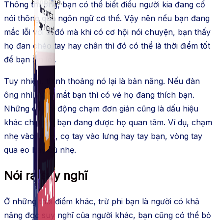
Fanpage.
Thông thường, bạn có thể biết điều người kia đang cố
nói thông qua ngôn ngữ cơ thể. Vậy nên nếu bạn đang
mắc lỗi với ai đó mà khi có cơ hội nói chuyện, bạn thấy
họ đan chéo tay hay chân thì đó có thể là thời điểm tốt
để bạn xin lỗi.
Tuy nhiên, thỉnh thoảng nó lại là bản năng. Nếu đàn
ông nhìn vào mắt bạn thì có vẻ họ đang thích bạn.
Những cử chỉ động chạm đơn giản cũng là dấu hiệu
khác cho biết bạn đang được họ quan tâm. Ví dụ, chạm
nhẹ vào chân, cọ tay vào lưng hay tay bạn, vòng tay
qua eo hay cù nhẹ.
Nói ra suy nghĩ
Ở những thời điểm khác, trừ phi bạn là người có khả
năng đọc suy nghĩ của người khác, bạn cũng có thể bỏ