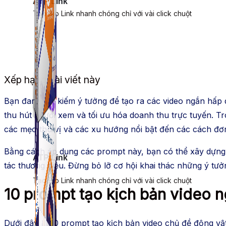
ATP Link
Tạo Bio Link nhanh chóng chỉ với vài click chuột
Xếp hạng bài viết này
Bạn đang tìm kiếm ý tưởng để tạo ra các video ngắn hấ
thu hút người xem và tối ưu hóa doanh thu trực tuyến. Tro
các mẹo thú vị và các xu hướng nổi bật đến các cách đơn 
Bằng cách áp dụng các prompt này, bạn có thể xây dựng
ATP Link
tác thương hiệu. Đừng bỏ lỡ cơ hội khai thác những ý tưở
Tạo Bio Link nhanh chóng chỉ với vài click chuột
10 prompt tạo kịch bản video 
Dưới đây là 10 prompt tạo kịch bản video chủ đề động vậ