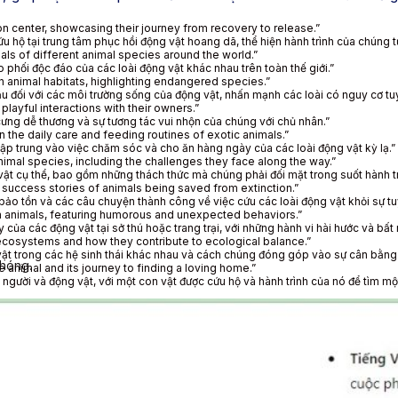
tion center, showcasing their journey from recovery to release.”
hộ tại trung tâm phục hồi động vật hoang dã, thể hiện hành trình của chúng từ
als of different animal species around the world.”
 phối độc đáo của các loài động vật khác nhau trên toàn thế giới.”
 animal habitats, highlighting endangered species.”
ậu đối với các môi trường sống của động vật, nhấn mạnh các loài có nguy cơ tu
layful interactions with their owners.”
ưng dễ thương và sự tương tác vui nhộn của chúng với chủ nhân.”
the daily care and feeding routines of exotic animals.”
 tập trung vào việc chăm sóc và cho ăn hàng ngày của các loài động vật kỳ lạ.”
imal species, including the challenges they face along the way.”
vật cụ thể, bao gồm những thách thức mà chúng phải đối mặt trong suốt hành tr
e success stories of animals being saved from extinction.”
bảo tồn và các câu chuyện thành công về việc cứu các loài động vật khỏi sự tu
rm animals, featuring humorous and unexpected behaviors.”
ủa các động vật tại sở thú hoặc trang trại, với những hành vi hài hước và bất 
t ecosystems and how they contribute to ecological balance.”
vật trong các hệ sinh thái khác nhau và cách chúng đóng góp vào sự cân bằng s
chóng.
 animal and its journey to finding a loving home.”
người và động vật, với một con vật được cứu hộ và hành trình của nó để tìm m