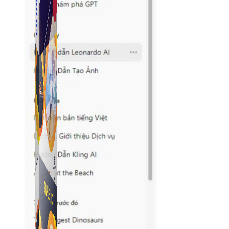
Simple Tikdown
Công cụ giúp bạn tải video Tiktok không có logo nhanh 