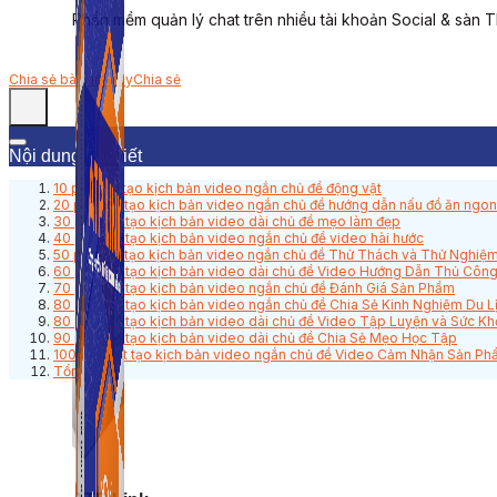
Phần mềm quản lý chat trên nhiều tài khoản Social & sàn 
Chia sẻ bài viết này
Chia sẻ
Nội dung bài viết
10 prompt tạo kịch bản video ngắn chủ đề động vật
20 prompt tạo kịch bản video ngắn chủ đề hướng dẫn nấu đồ ăn ngon
30 prompt tạo kịch bản video dài chủ đề mẹo làm đẹp
40 prompt tạo kịch bản video ngắn chủ đề video hài hước
50 prompt tạo kịch bản video ngắn chủ đề Thử Thách và Thử Nghiệ
60 prompt tạo kịch bản video dài chủ đề Video Hướng Dẫn Thủ Côn
70 prompt tạo kịch bản video ngắn chủ đề Đánh Giá Sản Phẩm
80 prompt tạo kịch bản video ngắn chủ đề Chia Sẻ Kinh Nghiệm Du L
80 prompt tạo kịch bản video dài chủ đề Video Tập Luyện và Sức K
90 prompt tạo kịch bản video dài chủ đề Chia Sẻ Mẹo Học Tập
100 prompt tạo kịch bản video ngắn chủ đề Video Cảm Nhận Sản P
Tổng kết