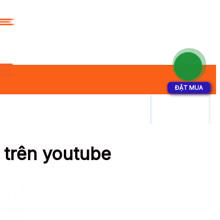
ĐẶT MUA
ĐẶT MUA
 trên youtube