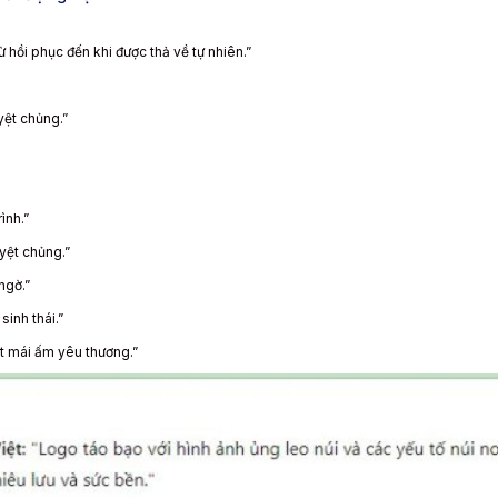
 hồi phục đến khi được thả về tự nhiên.”
yệt chủng.”
ình.”
yệt chủng.”
ngờ.”
inh thái.”
ột mái ấm yêu thương.”