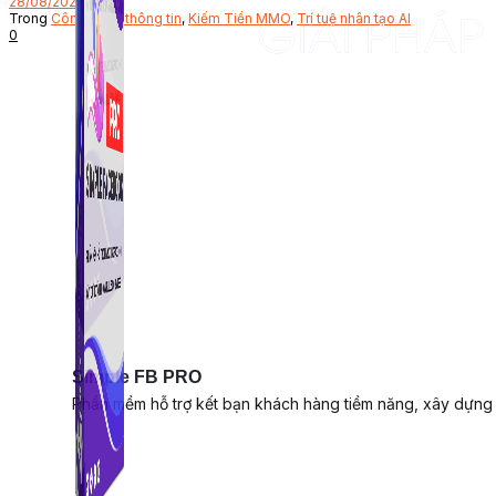
28/08/2024
Trong
Công nghệ thông tin
,
Kiếm Tiền MMO
,
Trí tuệ nhân tạo AI
0
Simple FB PRO
Phần mềm hỗ trợ kết bạn khách hàng tiềm năng, xây dựng