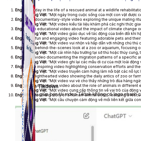
English:
“A day in the life of a rescued animal at a wildlife rehabilita
Tiếng Việt:
“Một ngày trong cuộc sống của một con vật được cứu 
English:
“A documentary-style video exploring the unique mating ritu
Tiếng Việt:
“Một video kiểu tài liệu khám phá các nghi thức giao
English:
“An educational video about the impact of climate change on
Tiếng Việt:
“Một video giáo dục về tác động của biến đổi khí h
English:
“A fun and engaging video featuring adorable pets and their p
Tiếng Việt:
“Một video vui nhộn và hấp dẫn với những chú thú c
English:
“A behind-the-scenes look at a zoo or aquarium, focusing on 
Tiếng Việt:
“Một cái nhìn hậu trường tại sở thú hoặc thủy cung,
English:
“A video documenting the migration patterns of a specific an
Tiếng Việt:
“Một video ghi lại các mẫu di cư của một loài động 
English:
“An inspiring video highlighting conservation efforts and th
Tiếng Việt:
“Một video truyền cảm hứng làm nổi bật các nỗ lực 
English:
“A lighthearted video showing the daily antics of zoo or fa
Tiếng Việt:
“Một video vui vẻ cho thấy những trò đùa hàng ngày c
English:
“An informative video about the role of animals in differen
Simple Tikdown
Tiếng Việt:
“Một video cung cấp thông tin về vai trò của động 
Công cụ giúp bạn tải video Tiktok không có logo nhanh 
English:
“A touching story of a human-animal bond, featuring a rescue
Tiếng Việt:
“Một câu chuyện cảm động về mối liên kết giữa con 