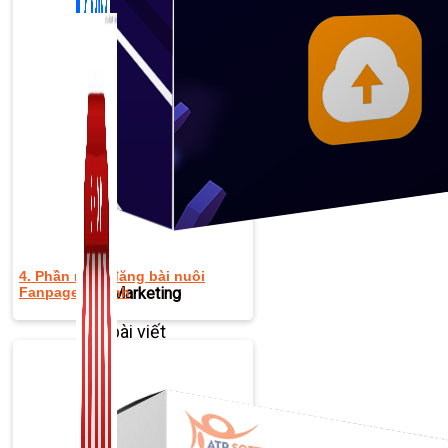
4. Phần mềm đăng bài nuôi
Fanpage vệ tinh
Zalo Marketing
104 bài viết
New