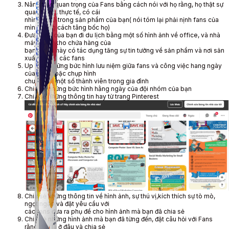
Nâng tầm quan trọng của Fans bằng cách nói với họ rằng, họ thật sự
quan trọng, thực tế, có cái
nhìn tinh tế trong sản phẩm của bạn( nói tóm lại phải nịnh fans của
mình bằng cách tâng bốc họ)
Đưa Fans của bạn đi du lịch bằng một số hình ảnh về office, và nhà
máy hoặc kho chứa hàng của
bạn – việc này có tác dụng tăng sự tin tưởng về sản phẩm và nơi sản
xuất đối với các fans
Up load những bức hình lưu niệm giữa fans và công việc hang ngày
của bạn, hoặc chụp hình
chung với một số thành viên trong gia đình
Chia sẻ những bức hình hằng ngày của đội nhóm của bạn
Chia sẻ những thông tin hay từ trang Pinterest
Simple Tikdown
Công cụ giúp bạn tải video Tiktok không có logo
nhanh chóng.
Chia sẻ những thông tin về hình ảnh, sự thú vị,kích thích sự tò mò,
ngọt ngào và đặt yêu cầu với
các fans đưa ra phụ đề cho hình ảnh mà bạn đã chia sẻ
Chia sẻ những hình ảnh mà bạn đã từng đến, đặt câu hỏi với Fans
rằng đây là ở đâu và chia sẻ