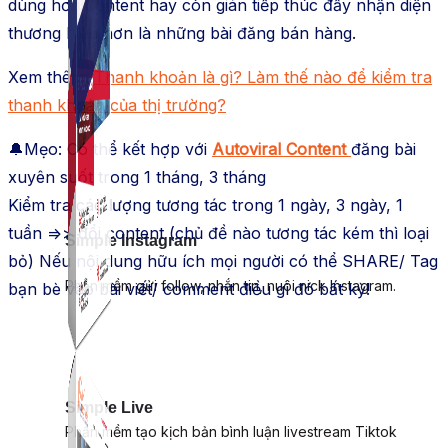
dùng hơn.Content hay còn gián tiếp thúc đẩy nhận diện
thương hiệu hơn là những bài đăng bán hàng.
Xem thêm:
Thanh khoản là gì? Làm thế nào để kiểm tra
thanh khoản của thị trường?
🔔Mẹo: Có thể kết hợp với
Autoviral Content
đăng bài
xuyên suốt trong 1 tháng, 3 tháng
Kiểm tra các lượng tương tác trong 1 ngày, 3 ngày, 1
tuần =>> đổi content (chủ đề nào tương tác kém thì loại
Simple Instagram
bỏ) Nếu nội dung hữu ích mọi người có thể SHARE/ Tag
Phần mềm gửi follow, nhắn tin, nuôi nick Instagram.
bạn bè vào bài viết/ comment điều gì đó bất kỳ!
Simple Live
Phần mềm tạo kịch bản bình luận livestream Tiktok