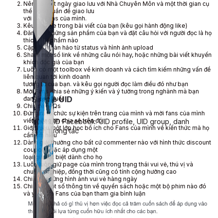
Nên có một ngày giao lưu với Nhà Chuyên Môn và một thời gian cụ
thể trong tuần để giao lưu
với các Fans của mình.
Kêu gọi like trong bài viết của bạn (kêu gọi hành động like)
Đăng tải những sản phẩm của bạn và đặt câu hỏi với người đọc là họ
thích sản phẩm nào
Cặp đôi hoàn hảo từ status và hình ảnh upload
Share một số link về những câu nói hay, hoặc những bài viết khuyến
khích độc giả của bạn
Luôn có một toolbox về kinh doanh và cách tìm kiếm những vấn đề
liên quan tới kinh doanh
tương tự của bạn. và kêu gọi người đọc làm điều đó như bạn
Mời Fans chia sẻ những ý kiến và ý tưởng trong nghành mà bạn
đang đeo đuổi
Simple UID
Chia sẻ FAQs
Đứng ra tổ chức sự kiện trên trang của mình và mời fans của mình
viết thông tin chia sẻ trên đó
Quét UID Facebook: UID profile, UID group, danh
Giới thiệu một lớp học bổ ích cho Fans của mình về kiến thức mà họ
sách tương tác
cần tìm hiểu
Dành giải thưởng cho bất cứ commenter nào với hình thức discount
coupon hoặc áp dụng một
loại giá đặt biệt dành cho họ
Luôn luôn giữ page của mình trong trạng thái vui vẻ, thú vị và
chuyên nghiệp, đồng thời cũng có tính cộng hưởng cao
Chia sẻ những hình ảnh vui vẻ hàng ngày
Chia sẻ một số thông tin về quyển sách hoặc một bộ phim nào đó
và yêu cầu Fans của bạn tham gia bình luận