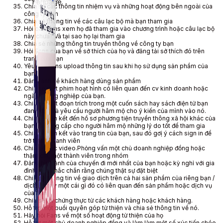
Fanpage.
Chia sẻ các thông tin nhiệm vụ và những hoạt động bên ngoài của
công ty bạn
Chia sẻ thông tin về các câu lạc bộ mà bạn tham gia
Hỏi các Fans xem họ đã tham gia vào chương trình hoặc câu lạc bộ
này chưa? Và tại sao họ lại tham gia
Chia sẻ những thông tin truyền thông về công ty bạn
Hỏi Fans của bạn về sở thích của họ và đăng tải sở thích đó trên
trang của bạn
Yêu cầu Fans upload thông tin sau khi họ sử dụng sản phẩm của
bạn
Đăng ảnh về khách hàng dùng sản phẩm
Chia sẻ một phim hoạt hình có liên quan đến cv kinh doanh hoặc
ngành công nghiệp của bạn.
Chia sẻ một đoạn trích trong một cuốn sách hay sách điện tử bạn
đang đọc và yêu cầu người hâm mộ cho ý kiến của mình vào nó.
Chia sẻ liên kết đến hồ sơ phương tiện truyền thông xã hội khác của
bạn và cung cấp cho người hâm mộ những lý do tốt để tham gia
Chia sẻ liên kết vào trang tin của bạn, sau đó gơị ý cách sign in để
trở thanh thanh viên
Chia sẻ các video.Phỏng vấn một chủ doanh nghiệp đồng hoặc
thậm chí, một thành viên trong nhóm
Đăng hình ảnh của chuyến đi mới nhất của bạn hoặc kỳ nghỉ với gia
đình. cần chắc chắn rằng chúng thật sự đặt biệt
Chia sẻ thông tin về giao dịch trên cả hai sản phẩm của riêng bạn /
dịch vụ hay một cái gì đó có liên quan đến sản phẩm hoặc dịch vụ
của bạn
Chia sẻ lời chứng thực từ các khách hàng hoặc khách hàng.
Hỗ trợ một buổi quyên góp từ thiện và chia sẻ thông tin về nó.
Hãy hỏi Fans về một số hoạt động từ thiện của họ
Hỗ trợ một chủ doanh nghiệp đồng và làm làm một số xúc tiến chéo