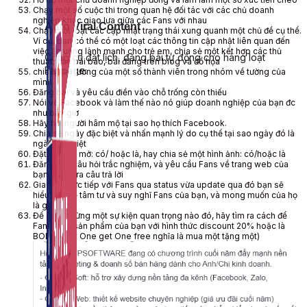
Chạy một số cuộc thi trong quan hệ đối tác với các chủ doanh
nghiệp khác giao lưa giữa các Fans với nhau
Auto Viral Content
Chạy một loạt các cập nhật trạng thái xung quanh một chủ đề cụ thể.
Ví dụ, bạn có thể có một loạt các thông tin cập nhật liên quan đến
việc ăn uống lành mạnh cho trẻ em, chia sẻ một kết hợp các thủ
Công cụ đặt lịch, đăng bài tự động cho hàng loạt
thuật, các bài báo, bài đăng trên blog và đồ họa
Fanpage.
chia sẻ lại tường của một số thành viên trong nhóm về tường của
mình.
Đăng bài và yêu cầu điền vào chỗ trống còn thiếu
Nói về Facebook và làm thế nào nó giúp doanh nghiệp của bạn đc
như bây giờ
Hãy hỏi người hâm mộ tại sao họ thích Facebook.
Chia sẻ ngày đặc biệt và nhấn mạnh lý do cụ thể tại sao ngày đó là
ngày đặc biệt
Đặt câu hỏi mở: có/ hoặc là, hay chia sẻ một hình ảnh: có/hoặc là
Đăng các câu hỏi trắc nghiệm, và yêu cầu Fans về trang web của
bạn để tìm ra câu trả lời
Giao lưu trực tiếp với Fans qua status vừa update qua đó bạn sẽ
hiểu hơn về tâm tư và suy nghĩ Fans của bạn, và mong muốn của họ
là gì?
Để chào mừng một sự kiện quan trọng nào đó, hãy tìm ra cách để
Fans mua sản phẩm của bạn với hình thức discount 20% hoặc là
BOBO( Buy One get One free nghĩa là mua một tặng một)