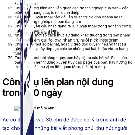
Fans của mình
Chia sẻ những hình ảnh liên quan đến doanh nghiệp của bạn – các
biểu ngữ quảng cáo, tờ rơi, danh thiếp.
Kể về một huyền thoại nào đó liên quan tới cv kinh doanh hoặc
nghành công nghiệp mà bạn đang làm
Chia sẻ và yêu cầu nhận dạng ra 10 huyền thoại trong nghành công
nghiệp mà bạn đang làm.
Simple Instagram
Nhấn mạnh một số cách thức sử dụng khác thường trong sản phẩm
của bạn
Phần mềm gửi follow, nhắn tin, nuôi nick Instagram.
Chia sẻ thử một số bài hát, hoặc video độc quyền, nếu nó thật sự
gây hiệu ứng, hãy tiếp tục chia sẻ những bài hát, hoặc video hàng
tuần
Trước khi post bài hằng ngày, bạn hãy đặt ra câu hỏi với Fans của
bạn rằng họ nên thường xuyên truy cập page của bạn, hãy hướng họ
tới những điều thú vị có liên quan tới xu thế thị trường.
Công cụ lên plan nội dung
trong 30 ngày
Ae có thể dựa vào 30 chủ đề được gợi ý trong ảnh để
tạo cho mình những bài viết phong phú, thu hút người