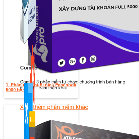
Kiếm Tiền MMO
1,422 bài viết
Combo Special
Combo 3 phần mềm tự chọn: chương trình bán hàng
1. Phần mềm nuôi nick Facebook
mà ATPTeam triển khai.
5000 bạn bè
Xem thêm phần mềm khác
Xem thêm phần mềm khác