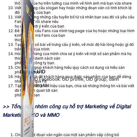
thông tin của họ trên tường của mình về hình ảnh mà bạn vừa share
Viết ra những câu slogan hay hoặc những đoạn văn có tính khích lệ
đối với Fans của bạn
Viết lên tường những câu tuyên bố từ cá nhân bạn sau đó và yêu cầu
Fans “ like” rôì share nếu
họ đồng ý với ý kiến của bạn
Đề bạt yêu cầu Fans của mình tag page của họ hoặc những loại hình
kinh doanh mà Fans của bạn
thích
Tạo ra một số bài về trưng cầu ý kiến, về mức độ hài lòng hoặc gì đó
trên tường của mình
Hỏi khách hàng của mình chia sẻ ý kiến về một số sản phẩm mà họ
thích trong danh sách sản
phẩm của công ty bạn.
Chia sẻ và giúp khách hàng hiểu quy cách sử dụng và hiểu sản
Simple UID
phẩm của bạn
Hãy tìm cách để khách hàng mua được sản phẩm của bạn dễ dàng
Quét UID Facebook: UID profile, UID group, danh
nhất thông qua FB
sách tương tác
Tập trung vào nhãn hiệu của bạn, chia sẽ những thông tin và bài viết
đã từng liên quan tới sản
phẩm của bạn
>> Tổng hợp nhóm công cụ hỗ trợ Marketing về Digital
Marketing, SEO và MMO
Chia sẻ một đoạn văn ngắn của một sản phẩm sắp công bố