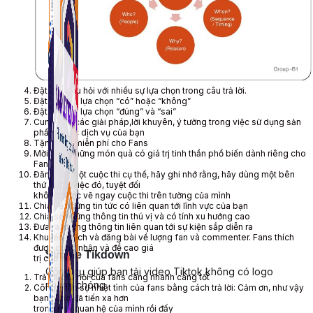
Đặt các câu hỏi với nhiều sự lựa chọn trong câu trả lời.
Đặt câu hỏi lựa chọn “có” hoặc “không”
Đặt câu hỏi lựa chọn “đúng” và “sai”
Cung cấp các giải pháp,lời khuyên, ý tưởng trong việc sử dụng sản
phẩm hoặc dịch vụ của bạn
Tặng quà miễn phí cho Fans
Mời mọc những món quà có giá trj tinh thần phổ biến dành riêng cho
Fans
Đăng cai một cuộc thi cụ thể, hãy ghi nhớ rằng, hãy dùng một bên
thứ 3 làm việc đó, tuyệt đối
không được vẽ ngay cuộc thi trên tường của mình
Chia sẻ những tin tức có liên quan tới lĩnh vực của bạn
Chia sẻ những thông tin thú vị và có tính xu hướng cao
Đưa ra những thông tin liên quan tới sự kiện sắp diễn ra
Khuyến khích và đăng bài về lượng fan và commenter. Fans thích
được công nhận và đề cao giá
Simple Tikdown
trị của họ
Công cụ giúp bạn tải video Tiktok không có logo
Trả lời câu hỏi của fans càng nhanh càng tốt
nhanh chóng.
Công nhận sự nhiệt tình của fans bằng cách trả lời: Cảm ơn, như vậy
bạn cũng đã tiến xa hơn
trong mối quan hệ của mình rồi đấy