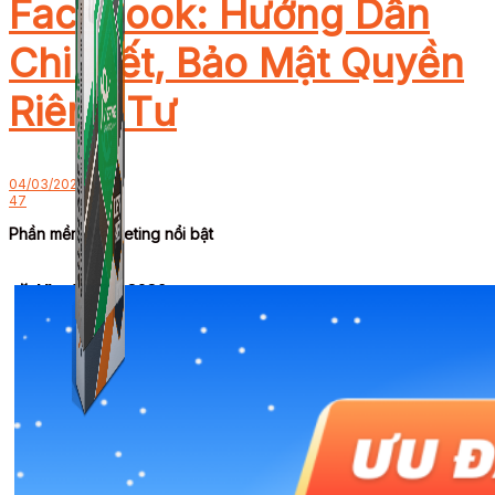
Facebook: Hướng Dẫn
Chi Tiết, Bảo Mật Quyền
Riêng Tư
04/03/2025
47
Phần mềm Marketing nổi bật
🎉 Ưu đãi Tết 2026
Combo ATP Mobile
Combo ATP