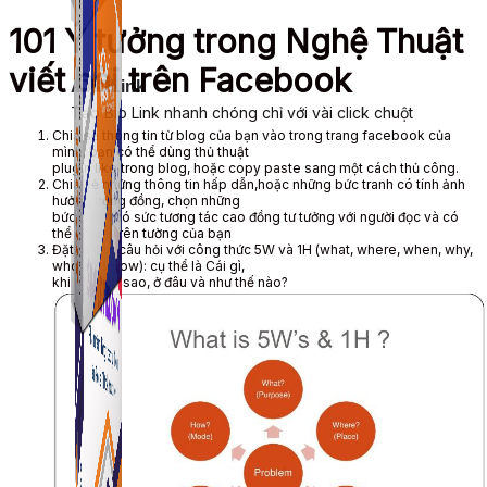
101 Ý tưởng trong Nghệ Thuật
viết bài trên Facebook
ATP Link
Tạo Bio Link nhanh chóng chỉ với vài click chuột
Chia sẻ thông tin từ blog của bạn vào trong trang facebook của
mình, bạn có thể dùng thủ thuật
plugin like trong blog, hoặc copy paste sang một cách thủ công.
Chia sẻ những thông tin hấp dẫn,hoặc những bức tranh có tính ảnh
hưởng cộng đồng, chọn những
bức tranh có sức tương tác cao đồng tư tưởng với người đọc và có
thể share trên tường của bạn
Đặt ra các câu hỏi với công thức 5W và 1H (what, where, when, why,
who and How): cụ thể là Cái gì,
khi nào, tại sao, ở đâu và như thế nào?
ATP Link
Tạo Bio Link nhanh chóng chỉ với vài click chuột