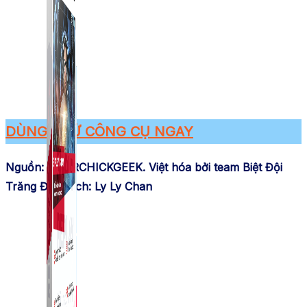
DÙNG THỬ CÔNG CỤ NGAY
Nguồn: YOURCHICKGEEK. Việt hóa bởi team Biệt Đội
Trăng Đen Dịch: Ly Ly Chan