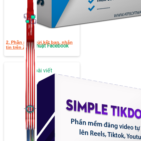
2. Phần mềm gửi kết bạn, nhắn
Thủ Thuật Facebook
tin trên Zalo
536 bài viết
Kiếm Tiền MMO