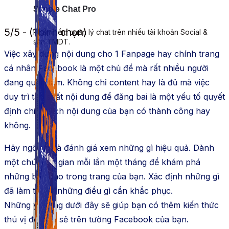
Simple Chat Pro
5/5 - (1 bình chọn)
Phần mềm quản lý chat trên nhiều tài khoản Social &
sàn TMDT.
Việc xây dựng nội dung cho 1 Fanpage hay chính trang
cá nhân Facebook là một chủ đề mà rất nhiều người
đang quan tâm. Không chỉ content hay là đủ mà việc
duy trì tần suất nội dung để đăng bai là một yếu tố quyết
định chiến dịch nội dung của bạn có thành công hay
không.
Hãy ngồi lại và đánh giá xem những gì hiệu quả. Dành
một chút thời gian mỗi lần một tháng để khám phá
những báo cáo trong trang của bạn. Xác định những gì
đã làm tốt và những điều gì cần khắc phục.
Những ý tưởng dưới đây sẽ giúp bạn có thêm kiến thức
thú vị để chia sẻ trên tường Facebook của bạn.