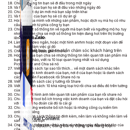
Chia sẻ thông tin bạn sẽ đi đâu trong một ngày
Và hỏi Fans của bạn họ sẽ đi đâu vào những ngày đó
Chia sẻ một dự án mới mà bạn sắp triển khai
Và hỏi Fans của bạn họ sẽ có dự án gì
Hỏi Fans của mình với những sản phẩm, hoặc dịch vụ mà họ có nhu
cầu phát sinh từ phía công ty bạn
Chia sẻ một số thông tin về người mà bạn biết và ngưỡng mộ họ. tuy
nhiên thì nên chia sẻ một số thông tin hiện đang hot trên thị trường
Simple Zalo
lên tường của mình
Làm một video ngắn, hoặc một hình anrhm hoặc một đoạn văn để
hướng dẫn làm việc gì đó
Hỗ trợ kết bạn, gửi tin nhắn chăm sóc khách hàng trên
Chia sẻ những đoạn phim thú vị
Hỏi Fans của bạn chia sẻ những thông tin liên quan tới sản phẩm mà
Zalo.
bạn đang chào, viết ra 10 loại quan trọng nhất và sử dụng
Picmonkey and Chia sẻ nó
Viết ra danh sách: tại sao tôi thích… về một danh sách khác liên
quan tới việc kinh doanh của bạn, nơi ở của bạn hoặc là danh sách
các Fans trên Facebook rồi Share nó ra
Viết lên danh sách các ý tưởng rồi Share
Viết lên danh sách: 10 khả năng loại trừ rồi chia sẻ điều đó trên tường
của bạn
Chia sẻ một hình ảnh liên quan tới sản phẩm của bạn rồi share nó
Chia sẻ một tool bổ ích trong việc kinh doanh của bạn và đặt câu hỏi
với Fans để họ đoán cái đó là cái gì
Chia sẻ những website bổ ích hoặc là những công cụ kiếm tìm
online nổi tiếng
Chia sẻ danh sách thông tin đính kèm, nên làm và không nên làm về
Auto Viral Content
sản phẩm của bạn
Chia sẻ các thông tin về kỷ niệm và những ngày đầu thành lập của
Công cụ đặt lịch, đăng bài tự động cho hàng loạt
công ty bạn