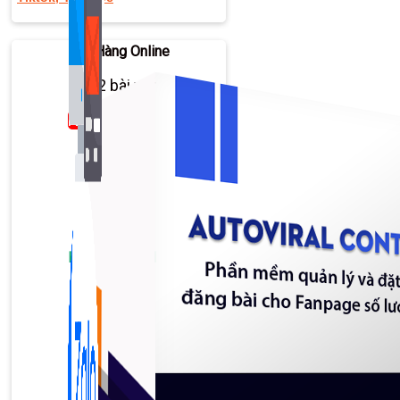
Bán Hàng Online
2,632 bài viết
New
Kiến Thức Website
309 bài viết