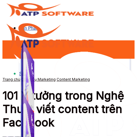
Sản Phẩm
Sản Phẩm
Trang chủ
Công Cụ Marketing
Content Marketing
101 Ý tưởng trong Nghệ
Thuật viết content trên
Facebook