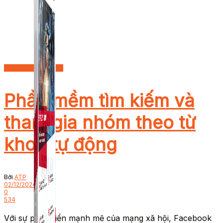
Bán hàng trên Group
Phần mềm tìm kiếm và
tham gia nhóm theo từ
khoá tự động
Bởi
ATP
02/12/2024
0
534
Với sự phát triển mạnh mẽ của mạng xã hội, Facebook