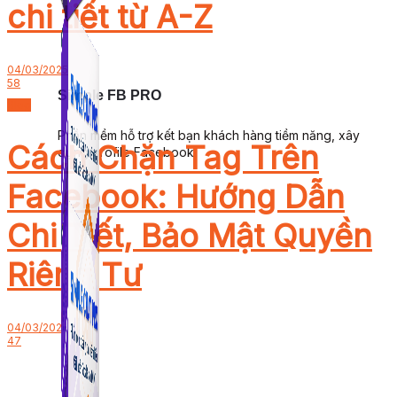
chi tiết từ A-Z
04/03/2025
58
Simple FB PRO
Blog
Phần mềm hỗ trợ kết bạn khách hàng tiềm năng, xây
Cách Chặn Tag Trên
dựng profile Facebook.
Facebook: Hướng Dẫn
Chi Tiết, Bảo Mật Quyền
Riêng Tư
04/03/2025
47