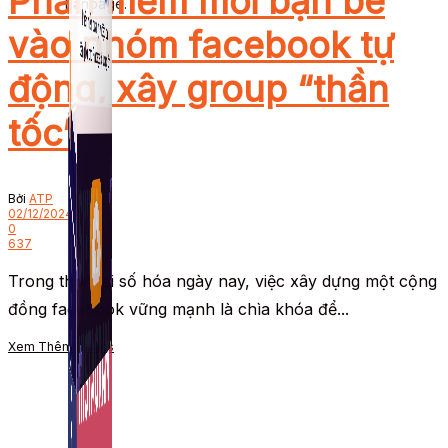
Phần mềm mời bạn bè
Fanpage.
vào nhóm facebook tự
động, xây group “thần
tốc”
Bởi
ATP
02/12/2024
0
637
Trong thời đại số hóa ngày nay, việc xây dựng một cộng
đồng facebook vững mạnh là chìa khóa để...
Xem Thêm
Details