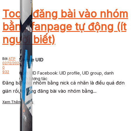
Tools đăng bài vào nhóm
bằng fanpage tự động (ít
người biết)
Bởi
ATP
Simple UID
02/12/2024
0
932
Quét UID Facebook: UID profile, UID group, danh
sách tương tác
Đăng bài vào nhóm bằng nick cá nhân là điều quá đơn
giản rồi, nhưng đăng bài vào nhóm bằng...
Xem Thêm
Details