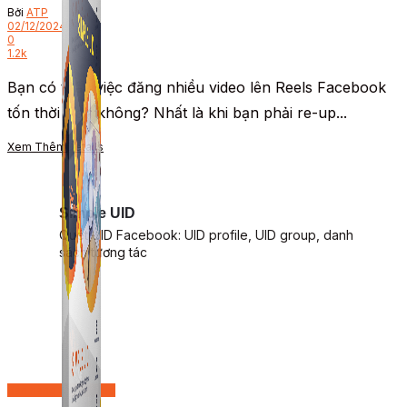
Bởi
ATP
02/12/2024
0
1.2k
Bạn có thấy việc đăng nhiều video lên Reels Facebook
tốn thời gian không? Nhất là khi bạn phải re-up...
Xem Thêm
Details
Simple UID
Quét UID Facebook: UID profile, UID group, danh
sách tương tác
Bán hàng trên Group