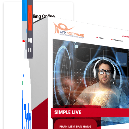
Bán Hàng Online
2,632 bài viết
New
Kiến Thức Website
309 bài viết