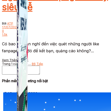
siêu dễ
Bởi
ATP
17/07/2024
0
1.5k
Có bao giờ bạn nghĩ đến việc quét những người like
fanpage nào đó để kết bạn, quảng cáo không?...
Xem Thêm
Details
Trang 1 của 86
1
2
…
86
Tiếp
Phần mềm Marketing nổi bật
🎉 Ưu đãi Tết 2026