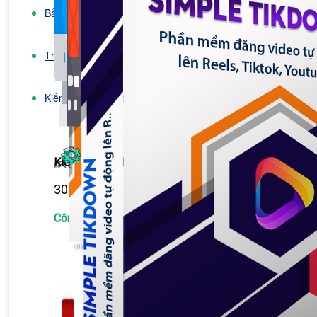
Bảng Giá
Thanh Toán
Kiến Thức Marketing
Kiến Thức Website
309 bài viết
Công Cụ Marketing
1,066 bài viết