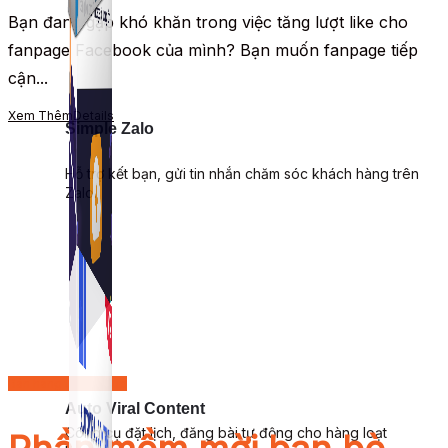
Bạn đang gặp khó khăn trong việc tăng lượt like cho
fanpage Facebook của mình? Bạn muốn fanpage tiếp
cận...
Xem Thêm
Details
Simple Zalo
Hỗ trợ kết bạn, gửi tin nhắn chăm sóc khách hàng trên
Zalo.
Bán hàng trên Group
Auto Viral Content
Công cụ đặt lịch, đăng bài tự động cho hàng loạt