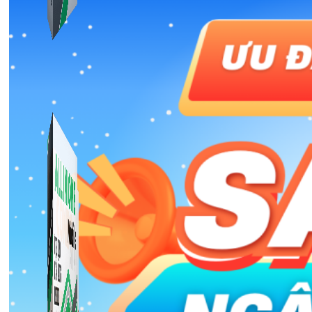
Simple Replay
App ghi hình tự động quy trình đóng gói hàng hoá
Shopee, Lazada, Tiktokshop
Combo ATP Mobile
Combo phần mềm mềm Marketing dành cho điện
thoại.