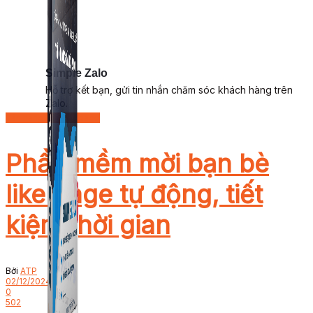
Simple Zalo
Hỗ trợ kết bạn, gửi tin nhắn chăm sóc khách hàng trên
Zalo.
Bán hàng trên Fanpage
Phần mềm mời bạn bè
like page tự động, tiết
kiệm thời gian
Bởi
ATP
02/12/2024
0
502