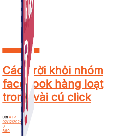
Facebook Marketing
Cách rời khỏi nhóm
facebook hàng loạt
trong vài cú click
Bởi
ATP
02/12/2024
0
660