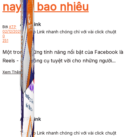
nay là bao nhiêu
ATP Link
Bởi
ATP
Tạo Bio Link nhanh chóng chỉ với vài click chuột
02/12/2024
0
251
Một trong những tính năng nổi bật của Facebook là
Reels - một công cụ tuyệt vời cho những người...
Xem Thêm
Details
ATP Link
Tạo Bio Link nhanh chóng chỉ với vài click chuột