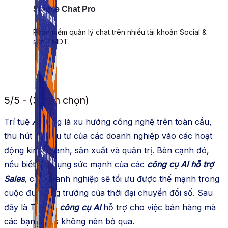
Simple Chat Pro
Phần mềm quản lý chat trên nhiều tài khoản Social &
sàn TMDT.
5/5 - (3 bình chọn)
Trí tuệ
AI
đang là xu hướng công nghệ trên toàn cầu,
thu hút sự đầu tư của các doanh nghiệp vào các hoạt
động kinh doanh, sản xuất và quản trị. Bên cạnh đó,
nếu biết tận dụng sức mạnh của các
công cụ AI hỗ trợ
Sales
, các doanh nghiệp sẽ tối ưu được thế mạnh trong
cuộc đua tăng trưởng của thời đại chuyển đổi số. Sau
đây là Top 14
công cụ AI
hỗ trợ cho việc bán hàng mà
các bạn Sales không nên bỏ qua.