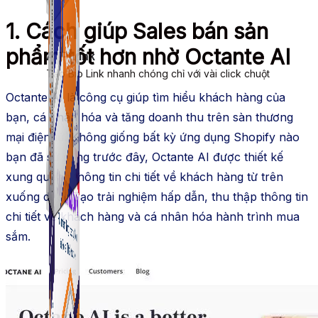
1. Cách giúp Sales bán sản
phẩm tốt hơn nhờ Octante AI
ATP Link
Tạo Bio Link nhanh chóng chỉ với vài click chuột
Octante AI là công cụ giúp tìm hiểu khách hàng của
bạn, cá nhân hóa và tăng doanh thu trên sàn thương
mại điện tử.
Không giống bất kỳ ứng dụng Shopify nào
bạn đã sử dụng trước đây, Octante AI
được thiết kế
xung quanh thông tin chi tiết về khách hàng từ trên
xuống dưới. Tạo trải nghiệm hấp dẫn, thu thập thông tin
chi tiết về khách hàng và cá nhân hóa hành trình mua
sắm.
ATP Link
Tạo Bio Link nhanh chóng chỉ với vài click chuột