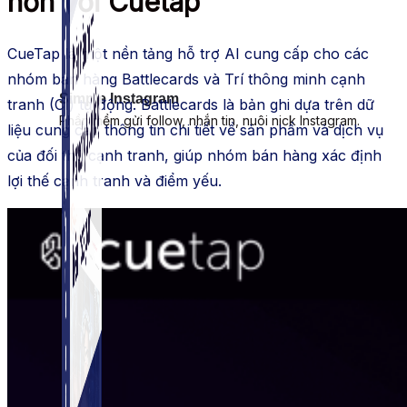
hơn với Cuetap
CueTap là một nền tảng hỗ trợ AI cung cấp cho các
nhóm bán hàng Battlecards và Trí thông minh cạnh
Simple Instagram
tranh (CI) tự động. Battlecards là bản ghi dựa trên dữ
Phần mềm gửi follow, nhắn tin, nuôi nick Instagram.
liệu cung cấp thông tin chi tiết về sản phẩm và dịch vụ
của đối thủ cạnh tranh, giúp nhóm bán hàng xác định
lợi thế cạnh tranh và điểm yếu.