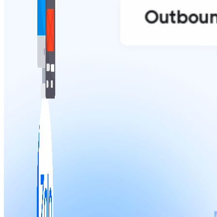
Bán Hàng Online
2,632 bài viết
New
Kiến Thức Website
309 bài viết