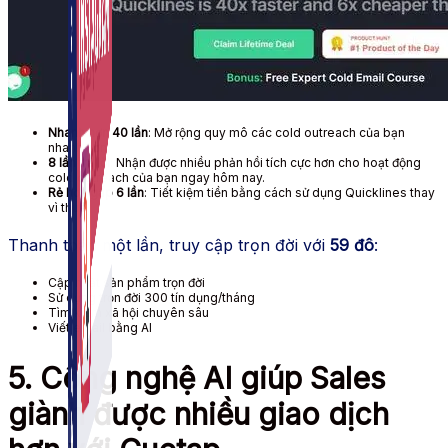
Nhanh hơn 40 lần
: Mở rộng quy mô các cold outreach của bạn
nhanh hơn.
8 lần trả lời
: Nhận được nhiều phản hồi tích cực hơn cho hoạt động
cold outreach của bạn ngay hôm nay.
Rẻ hơn gấp 6 lần
: Tiết kiệm tiền bằng cách sử dụng Quicklines thay
vì thuê.
Thanh toán một lần, truy cập trọn đời với
59 đô
:
Cập nhật sản phẩm trọn đời
Sử dụng trọn đời 300 tín dụng/tháng
Tìm kiếm xã hội chuyên sâu
Viết email bằng AI
5. Công nghệ AI giúp Sales
giành được nhiều giao dịch