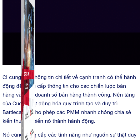
CI cung cấp thông tin chi tiết về cạnh tranh có thể hành
động để cung cấp thông tin cho các chiến lược bán
hàng và tăng doanh số bán hàng thành công. Nền tảng
của CueTap tự động hóa quy trình tạo và duy trì
Battlecards, cho phép các PMM nhanh chóng chia sẻ
kiến ​​thức và biến nó thành hành động.
Nó cũng cung cấp các tính năng như nguồn sự thật duy