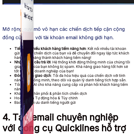
Fanpage.
Mở rộng quy mô vô hạn các chiến dịch tiếp cận cộng
đồng của bạn với tài khoản email không giới hạn.
Tiếp cận nhiều khách hàng tiềm năng hơn
: Kết nối nhiều tài khoản
gửi với các chiến dịch của bạn và để chuyển đổi ngay lập tức khách
hàng tiềm năng thành khách hàng tiềm năng!
Nhận thêm câu trả lời
: Hệ thống khởi động thông minh của chúng tôi
giúp email của bạn không bị spam. Khả năng giao hàng tốt hơn sẽ
tốt hơn cho doanh nghiệp của bạn!
Đóng thêm giao dịch
: Tối đa hóa hiệu quả của chiến dịch với tính
năng gửi thông minh, theo dõi và quản lý danh tiếng tích hợp sẵn.
Tối ưu hóa AI cho khả năng cung cấp và phản hồi khách hàng tiềm
năng
Khả năng phân phối & phân tích chiến dịch
Hoàn thành Tự động hóa & Tùy chỉnh
Bảo vệ & tối ưu danh tiếng người gửi
4. Tạo email chuyên nghiệp
với công cụ Quicklines hỗ trợ