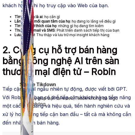
khách hàng khi họ truy cập vào Web của bạn.
Tìm hiểu họ là ai
: họ cần gì
Lắng nghe mối quan tâm của họ
: họ đang lo lắng về điều gì
Tìm hiểu sở thích của họ
: những gì họ đang tìm kiếm
Thu thập email và SMS
: Phát triển danh sách tiếp thị của bạn
Lưu mọi thứ
: Thu thập và lưu trữ mọi insight khách hàng
2. Công cụ hỗ trợ bán hàng
bằng công nghệ AI trên sàn
thương mại điện tử – Robin
Simple Tikdown
Tiếp cận email ngẫu nhiên tự động, được viết bởi GPT.
Với Robin AI, bạn có thể tiếp cận khách hàng tiềm năng
Công cụ giúp bạn tải video Tiktok không có logo
nhanh chóng.
một cách dễ dàng và hiệu quả, tiến hành nghiên cứu và
xử lý hoạt động tiếp cận ban đầu – tất cả mà không cần
đến nhân viên bán hàng.