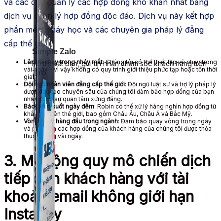
và các quỹ quản lý các hợp đồng khó khăn nhất bằng
dịch vụ quản lý hợp đồng độc đáo. Dịch vụ này kết hợp
phần mềm, máy học và các chuyên gia pháp lý đẳng
cấp thế giới.
Simple Zalo
Lên và chạy trong nháy mắt
: Chúng tôi có thể thiết lập và chạy trong
Hỗ trợ kết bạn, gửi tin nhắn chăm sóc khách hàng trên
vài ngày – vì vậy không có quy trình giới thiệu phức tạp hoặc tốn thời
Zalo.
gian
Đội ngũ nhân viên đẳng cấp thế giới
: Đội ngũ luật sư và trợ lý pháp lý
được đào tạo chuyên sâu của chúng tôi đảm bảo hợp đồng của bạn
nhận được sự quan tâm xứng đáng.
Bảo hiểm suốt ngày đêm
: Robin có thể xử lý hàng nghìn hợp đồng từ
khắp nơi trên thế giới, bao gồm Châu Âu, Châu Á và Bắc Mỹ.
Vòng quay hàng đầu trong ngành
: Đảm bảo quay vòng trong ngày
và phần lớn các hợp đồng của khách hàng của chúng tôi được thỏa
thuận trong vài ngày.
3. Mở rộng quy mô chiến dịch
tiếp cận khách hàng với tài
khoản email không giới hạn
Instantly