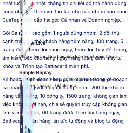
nhất luôn cập nhật, thông tin chi tiết có thể hành động
cũng như giới thiệu và đào tạo cho các nhóm bán hàng.
CueTap cung cấp hai gói: Cá nhân và Doanh nghiệp.
Gói Cá nhân bao gồm 1 người dùng nhóm, 2 đối thủ
cạnh tranh, 5 thẻ khách hàng tiềm năng, 100 trang, 5
Simple Live
trang được theo dõi hàng ngày, theo dõi thay đổi trang,
Phần mềm tạo kịch bản bình luận livestream Tiktok
tìm kiếm, báo cáo hàng ngày/hàng tuần, đám mây từ
khóa và Trình tạo Battlecard miễn phí.
Simple Replay
Kế hoạch Kinh doanh bao gồm mọi thứ trong kế hoạch
App ghi hình tự động quy trình đóng gói hàng hoá
Shopee, Lazada, Tiktokshop
cá nhân, cộng với 5 người dùng nhóm, 200 thẻ khách
hàng tiềm năng, 10 công ty, 1500 trang, không gian làm
việc không giới hạn, chia sẻ quyền truy cập không gian
làm việc chỉ đọc, 60 trang được theo dõi hàng ngày,
Battlecards bán hàng, tin tức tự động và blog tự động.