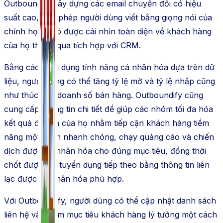
Outboundify xây dựng các email chuyển đổi có hiệu
suất cao, cho phép người dùng viết bằng giọng nói của
chính họ và có được cái nhìn toàn diện về khách hàng
của họ thông qua tích hợp với CRM.
Bằng cách tận dụng tính năng cá nhân hóa dựa trên dữ
liệu, người dùng có thể tăng tỷ lệ mở và tỷ lệ nhấp cũng
như thúc đẩy doanh số bán hàng. Outboundify cũng
cung cấp thông tin chi tiết để giúp các nhóm tối đa hóa
kết quả đầu ra của họ nhằm tiếp cận khách hàng tiềm
năng một cách nhanh chóng, chạy quảng cáo và chiến
dịch được cá nhân hóa cho đúng mục tiêu, đồng thời
chốt được lần tuyển dụng tiếp theo bằng thông tin liên
lạc được cá nhân hóa phù hợp.
Với Outboundify, người dùng có thể cập nhật danh sách
liên hệ và nhắm mục tiêu khách hàng lý tưởng một cách