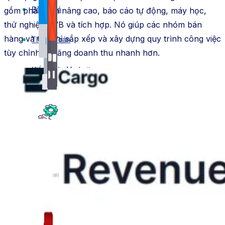
Bảng Giá
gồm phân tích nâng cao, báo cáo tự động, máy học,
thử nghiệm A/B và tích hợp. Nó giúp các nhóm bán
hàng và tiếp thị sắp xếp và xây dựng quy trình công việc
Thanh Toán
tùy chỉnh để tăng doanh thu nhanh hơn.
Kiến Thức Marketing
Kiến Thức Website
309 bài viết
Công Cụ Marketing
1,066 bài viết