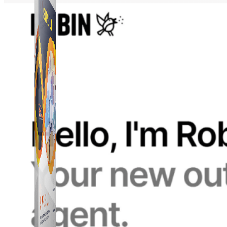
Simple UID
Quét UID Facebook: UID profile, UID group, danh
sách tương tác