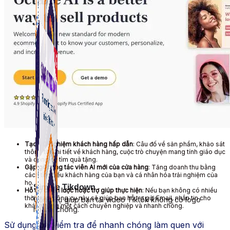
Tạo trải nghiệm khách hàng hấp dẫn
: Câu đố về sản phẩm, khảo sát
thông tin chi tiết về khách hàng, cuộc trò chuyện mang tính giáo dục
và công cụ tìm quà tặng.
Gặp gỡ cộng tác viên AI mới của cửa hàng
: Tăng doanh thu bằng
cách tìm hiểu khách hàng của bạn và cá nhân hóa trải nghiệm của
họ.
Simple Tikdown
Hỗ trợ chiến lược hoặc trợ giúp thực hiện
: Nếu bạn không có nhiều
thời gian, công cụ này sẽ giúp bạn hỗ trợ gửi Email, nhắn tin cho
Công cụ giúp bạn tải video Tiktok không có logo
khách hàng một cách chuyên nghiệp và nhanh chóng.
nhanh chóng.
Sử dụng bài kiểm tra để nhanh chóng làm quen với