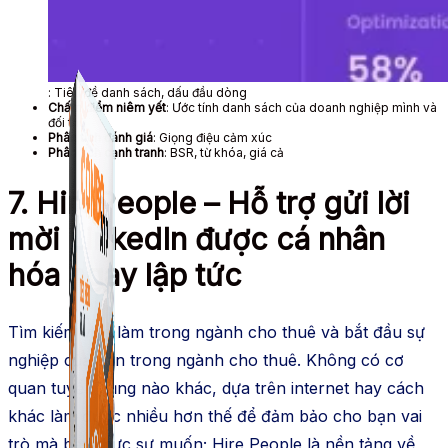
Combo phần mềm mềm Marketing dành cho điện
Giải pháp Combo ATP là tổng hợp tất cả các sản phẩm
thoại.
hỗ trợ KDOL.
: Tiêu đề danh sách, dấu đầu dòng
Chấm điểm niêm yết
: Ước tính danh sách của doanh nghiệp mình và
đối thủ
Phân tích đánh giá
: Giọng điệu cảm xúc
Phân tích cạnh tranh
: BSR, từ khóa, giá cả
7. HirePeople – Hỗ trợ gửi lời
mời LinkedIn được cá nhân
hóa ngay lập tức
Tìm kiếm việc làm trong ngành cho thuê và bắt đầu sự
nghiệp của bạn trong ngành cho thuê. Không có cơ
quan tuyển dụng nào khác, dựa trên internet hay cách
khác làm được nhiều hơn thế để đảm bảo cho bạn vai
trò mà bạn thực sự muốn; Hire People là nền tảng về