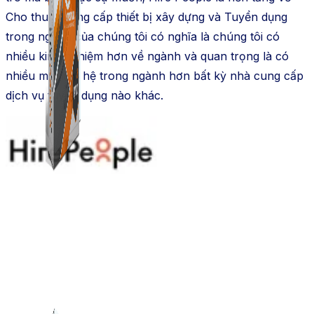
Cho thuê, Cung cấp thiết bị xây dựng và Tuyển dụng
trong ngành của chúng tôi có nghĩa là chúng tôi có
nhiều kinh nghiệm hơn về ngành và quan trọng là có
nhiều mối liên hệ trong ngành hơn bất kỳ nhà cung cấp
dịch vụ tuyển dụng nào khác.
Combo Special
Combo 3 phần mềm tự chọn: chương trình bán hàng
mà ATPTeam triển khai.
Combo ATP
Xem thêm phần mềm khác
Xem thêm phần mềm khác
Giải pháp Combo ATP là tổng hợp tất cả các sản phẩm
Bảng Giá
hỗ trợ KDOL.
Thanh Toán
Kiến Thức Marketing