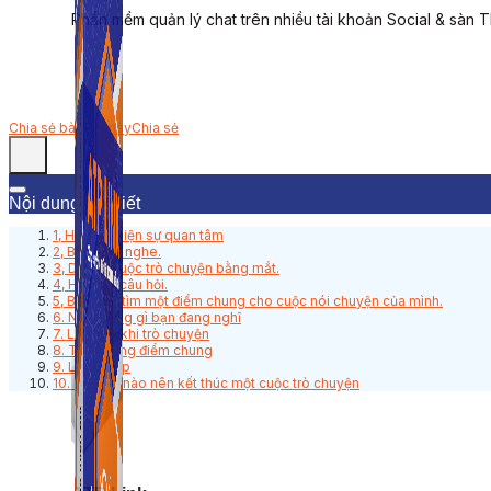
Phần mềm quản lý chat trên nhiều tài khoản Social & sàn 
Chia sẻ bài viết này
Chia sẻ
Nội dung bài viết
1, Hãy thể hiện sự quan tâm
2, Biết lắng nghe.
3, Duy trì cuộc trò chuyện bằng mắt.
4, Hãy đặt câu hỏi.
5, Bạn nên tìm một điểm chung cho cuộc nói chuyện của mình.
6. Nói những gì bạn đang nghĩ
7. Liên kết khi trò chuyện
8. Tìm những điểm chung
9. Luyện tập
10. Biết khi nào nên kết thúc một cuộc trò chuyện