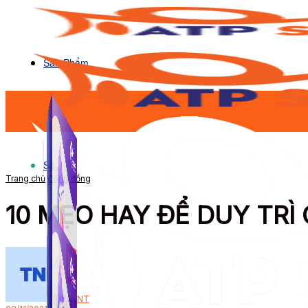
Sản Phẩm
Sản Phẩm
Trang chủ
Cộng đồng
10 MẸO HAY ĐỂ DUY TR
Bởi
NT