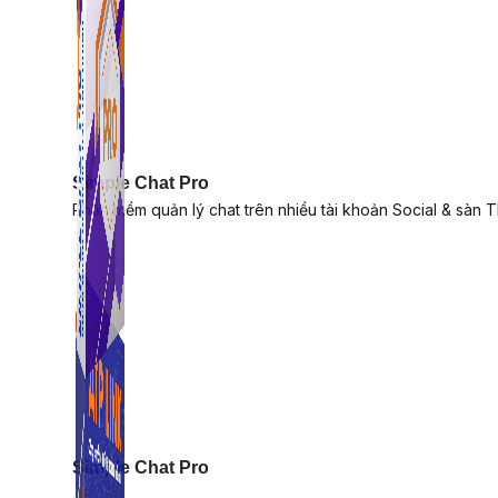
Simple Chat Pro
Phần mềm quản lý chat trên nhiều tài khoản Social & sàn 
Simple Chat Pro