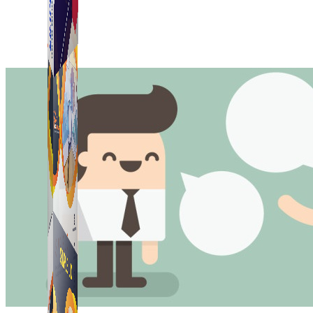
Simple Tikdown
Công cụ giúp bạn tải video Tiktok không có logo nhanh 