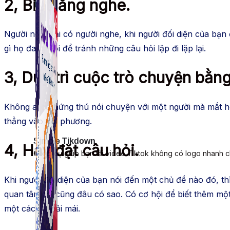
2, Biết lắng nghe.
Người nói phải có người nghe, khi người đối diện của b
gì họ đang nói để tránh những câu hỏi lặp đi lặp lại.
3, Duy trì cuộc trò chuyện bằn
Không ai có hứng thú nói chuyện với một người mà mắt h
thẳng vào đối phương.
Simple Tikdown
4, Hãy đặt câu hỏi.
Công cụ giúp bạn tải video Tiktok không có logo nhanh 
Khi người đối diện của bạn nói đến một chủ đề nào đó, th
quan tâm thì cũng đâu có sao. Có cơ hội để biết thêm một
một cách thoải mái.