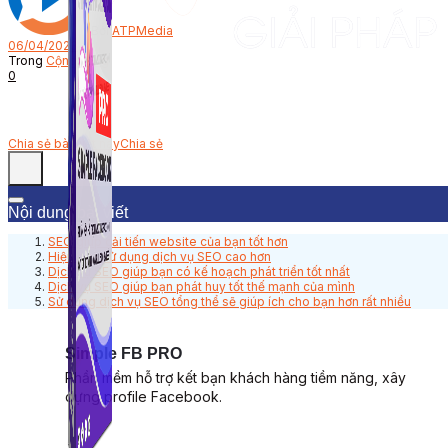
Bởi
ATPMedia
06/04/2023
Trong
Cộng đồng
0
Chia sẻ bài viết này
Chia sẻ
Nội dung bài viết
SEO giúp cải tiến website của bạn tốt hơn
Hiệu quả sử dụng dịch vụ SEO cao hơn
Dịch vụ SEO giúp bạn có kế hoạch phát triển tốt nhất
Dịch vụ SEO giúp bạn phát huy tốt thế mạnh của mình
Sử dụng dịch vụ SEO tổng thể sẽ giúp ích cho bạn hơn rất nhiều
Simple FB PRO
Phần mềm hỗ trợ kết bạn khách hàng tiềm năng, xây
dựng profile Facebook.