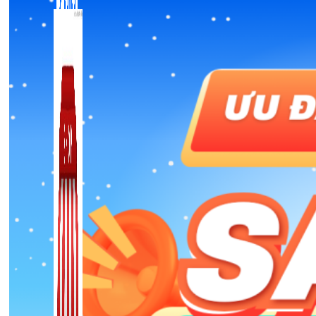
🎉 Ưu đãi Tết 2026
Zalo Marketing
104 bài viết
New