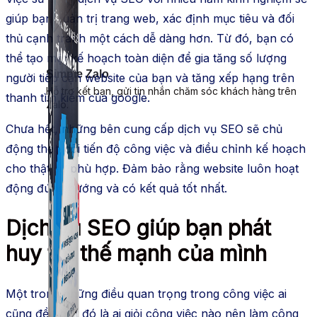
giúp bạn quản trị trang web, xác định mục tiêu và đối
thủ cạnh tranh một cách dễ dàng hơn. Từ đó, bạn có
thể tạo một kế hoạch toàn diện để gia tăng số lượng
Simple Zalo
người tiếp cận website của bạn và tăng xếp hạng trên
Hỗ trợ kết bạn, gửi tin nhắn chăm sóc khách hàng trên
thanh tìm kiếm của google.
Zalo.
Chưa hết, những bên cung cấp dịch vụ SEO sẽ chủ
động theo dõi tiến độ công việc và điều chỉnh kế hoạch
cho thật sự phù hợp. Đảm bảo rằng website luôn hoạt
động đúng hướng và có kết quả tốt nhất.
Dịch vụ SEO giúp bạn phát
huy tốt thế mạnh của mình
Một trong những điều quan trọng trong công việc ai
cũng đều biết đó là ai giỏi công việc nào nên làm công