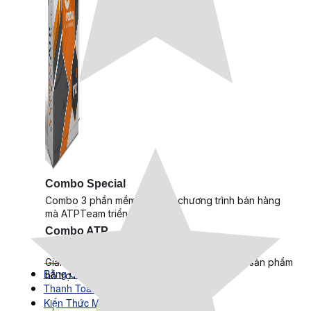
Combo Special
Combo 3 phần mềm tự chọn: chương trình bán hàng
mà ATPTeam triển khai.
Combo ATP
Xem thêm phần mềm khác
Xem thêm phần mềm khác
Giải pháp Combo ATP là tổng hợp tất cả các sản phẩm
Bảng Giá
hỗ trợ KDOL.
Thanh Toán
Kiến Thức Marketing