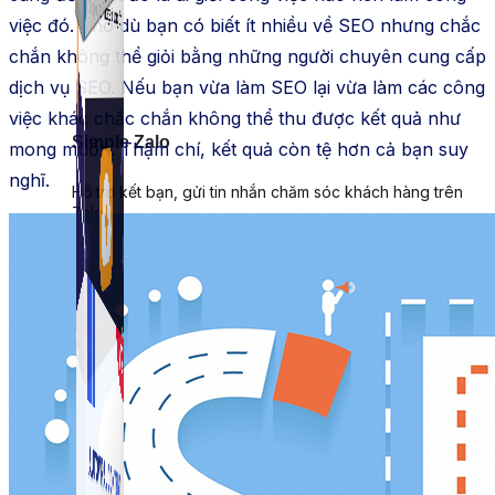
việc đó. Cho dù bạn có biết ít nhiều về SEO nhưng chắc
chắn không thể giỏi bằng những người chuyên cung cấp
dịch vụ SEO. Nếu bạn vừa làm SEO lại vừa làm các công
việc khác chắc chắn không thể thu được kết quả như
Simple Zalo
mong muốn. Thậm chí, kết quả còn tệ hơn cả bạn suy
nghĩ.
Hỗ trợ kết bạn, gửi tin nhắn chăm sóc khách hàng trên
Zalo.
Auto Viral Content
Công cụ đặt lịch, đăng bài tự động cho hàng loạt