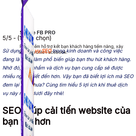
Simple FB PRO
5/5 - (1 bình chọn)
Phần mềm hỗ trợ kết bạn khách hàng tiềm năng, xây
Sử dụng
dịch vụ SEO
trong kinh doanh và công việc
dựng profile Facebook.
đang là cách làm phổ biến giúp bạn thu hút khách hàng.
Nhờ đó, sản phẩm và dịch vụ bạn cung cấp sẽ được
nhiều người biết đến hơn. Vậy bạn đã biết lợi ích mà SEO
đem lại hay chưa? Cùng tìm hiểu 5 lợi ích khi thuê dịch
vụ này ngay dưới đây
nhé!
SEO giúp cải tiến website của
bạn tốt hơn