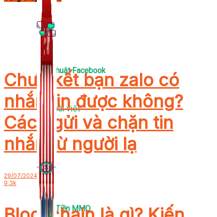
Thủ Thuật Facebook
Chưa kết bạn zalo có
nhắn tin được không?
536 bài viết
Cách gửi và chặn tin
nhắn từ người lạ
29/07/2024
9.3k
Kiếm Tiền MMO
Blockchain là gì? Kiến