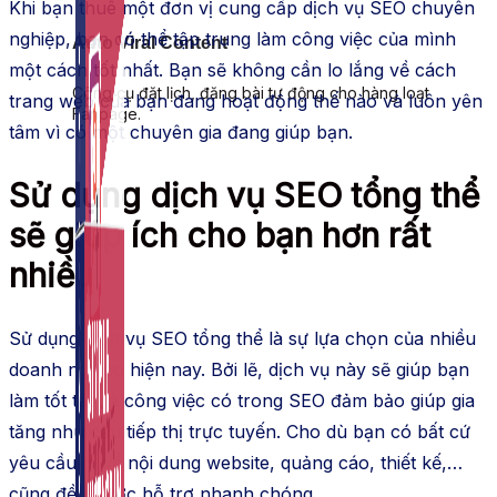
Khi bạn thuê một đơn vị cung cấp dịch vụ SEO chuyên
nghiệp, bạn có thể tập trung làm công việc của mình
Auto Viral Content
một cách tốt nhất. Bạn sẽ không cần lo lắng về cách
Công cụ đặt lịch, đăng bài tự động cho hàng loạt
trang web của bạn đang hoạt động thế nào và luôn yên
Fanpage.
tâm vì có một chuyên gia đang giúp bạn.
Sử dụng dịch vụ SEO tổng thể
sẽ giúp ích cho bạn hơn rất
nhiều
Sử dụng dịch vụ SEO tổng thể là sự lựa chọn của nhiều
doanh nghiệp hiện nay. Bởi lẽ, dịch vụ này sẽ giúp bạn
làm tốt tất cả công việc có trong SEO đảm bảo giúp gia
tăng nhu cầu tiếp thị trực tuyến. Cho dù bạn có bất cứ
yêu cầu gì về nội dung website, quảng cáo, thiết kế,…
cũng đều được hỗ trợ nhanh chóng.