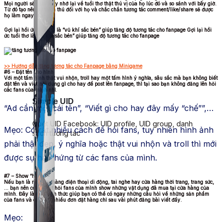
Mọi người sẽ cảm thấy nhớ lại về tuổi thơ thật thú vị của họ lúc đó và so sánh với bây giờ.
Từ đó tạo nên sự thích thú đối với họ và chắc chắn tương tác comment/like/share sẽ được
họ làm ngay thôi!
Gợi lại hồi ức tuổi thơ là “vũ khí sắc bén” giúp tăng độ tương tác cho fanpage Gợi lại hồi
ức tuổi thơ là “vũ khí sắc bén” giúp tăng độ tương tác cho fanpage
>> Hướng dẫn tăng tương tác cho Fanpage bằng Minigame
#6 – Đặt tên cho hình
Với một tấm hình thật vui nhộn, troll hay một tấm hình ý nghĩa, sâu sắc mà bạn không biết
đặt tên và viết nội dung gì cho hay để post lên fanpage, thì tại sao bạn không đăng lên hỏi
các fans của mình nhỉ.
Simple UID
“Ad cần một cái tên”, “Viết gì cho hay đây mấy “chế””,…
Quét UID Facebook: UID profile, UID group, danh
Mẹo: Có rất nhiều cách để hỏi fans, tuy nhiên hình ảnh
sách tương tác
phải thật đẹp, ý nghĩa hoặc thật vui nhộn và troll thì mới
được sự hào hứng từ các fans của mình.
#7 – Show “hàng”
Nếu bạn là một cửa hàng điện thoại di động, tai nghe hay cửa hàng thời trang, trang sức,
… bạn nên có content hỏi fans của mình show những vật dụng đã mua tại cửa hàng của
mình. Đây là một hình thức giúp bạn có thể có ngay những câu hỏi về những sản phẩm
của fans và có thêm nhiều đơn đặt hàng chỉ sau vài phút đăng bài viết đấy.
Mẹo: