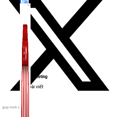
Zalo Marketing
104 bài viết
New
giup minh voi