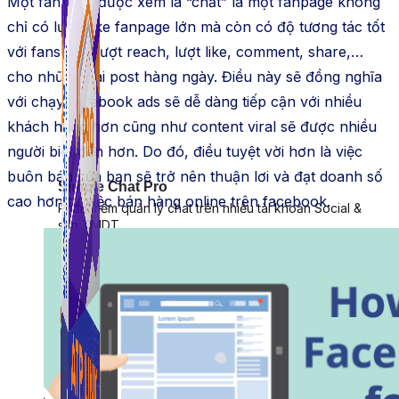
Một fanpage được xem là “chất” là một fanpage không
chỉ có lượt Like fanpage lớn mà còn có độ tương tác tốt
với fans như lượt reach, lượt like, comment, share,…
cho những bài post hàng ngày. Điều này sẽ đồng nghĩa
với chạy facebook ads sẽ dễ dàng tiếp cận với nhiều
khách hàng hơn cũng như content viral sẽ được nhiều
người biết đến hơn. Do đó, điều tuyệt vời hơn là việc
buôn bán của bạn sẽ trở nên thuận lơi và đạt doanh số
Simple Chat Pro
cao hơn từ việc bán hàng online trên facebook.
Phần mềm quản lý chat trên nhiều tài khoản Social &
sàn TMDT.