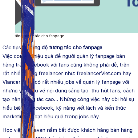
Simple Chat Pro
Phần mềm quản lý chat trên nhiều tài khoản Social &
sàn TMDT.
tăng tương tác cho fanpage
Các tips để
tăng độ tương tác cho fanpage
Việc content hiệu quả để người quản lý fanpage bán
hàng trên facebook với fans cũng không phải dễ, trên
rất nhiều trang freelancer như: freelancerViet.com hay
Vlancer.vn,… có rất nhiều jobs về quản lý fanpage với
những yêu cầu về nội dung sáng tạo, thu hút fans, cách
tạo nên tương tác cao… Những công việc này đòi hỏi sự
hiểu biết về facebook, kỹ năng viết lách và kiến thức
marketing để đạt hiệu quả trong jobs này.
Học viện Haravan nắm bắt được khách hàng bán hàng