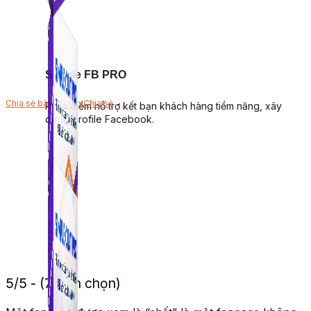
Simple FB PRO
Chia sẻ bài viết này
Chia sẻ
Phần mềm hỗ trợ kết bạn khách hàng tiềm năng, xây
dựng profile Facebook.
5/5 - (7 bình chọn)