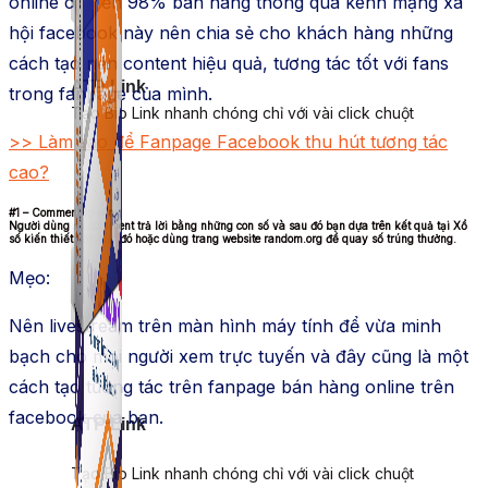
online có đến 98% bán hàng thông qua kênh mạng xã
hội facebook này nên chia sẻ cho khách hàng những
cách tạo nên content hiệu quả, tương tác tốt với fans
ATP Link
trong fanpage của mình.
Tạo Bio Link nhanh chóng chỉ với vài click chuột
>> Làm sao để Fanpage Facebook thu hút tương tác
cao?
#1 – Comment to win
Người dùng sẽ comment trả lời bằng những con số và sau đó bạn dựa trên kết quả tại Xổ
số kiến thiết tỉnh nào đó hoặc dùng trang website random.org để quay số trúng thưởng.
Mẹo:
Nên livestream trên màn hình máy tính để vừa minh
bạch cho mọi người xem trực tuyến và đây cũng là một
cách tạo tương tác trên fanpage bán hàng online trên
facebook của bạn.
ATP Link
Tạo Bio Link nhanh chóng chỉ với vài click chuột