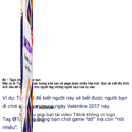
#2 – Tags những người bạn
Đây có lẽ Tips thứ 2 được tương khá cao và page được nhiều like hơn. Bạn sẽ viết lên hình
ảnh nào đó và kêu gọi mọi người tag những người bạn của họ vào.
Ví dụ: Tag @N để biết người này sẽ biết được người bạn
đi chơi cùng bạn trong ngày Valentine 2017 này.
Simple Tikdown
Công cụ giúp bạn tải video Tiktok không có logo
Tag @T những thằng bạn chơi game “dở” mà còn “nói
nhanh chóng.
nhiều”.