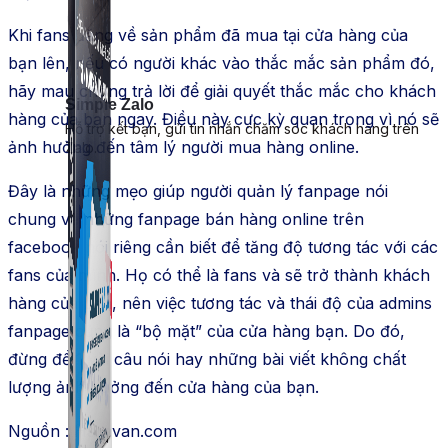
Khi fans đăng về sản phẩm đã mua tại cửa hàng của
bạn lên, nếu có người khác vào thắc mắc sản phẩm đó,
hãy mau chóng trả lời để giải quyết thắc mắc cho khách
Simple Zalo
hàng của bạn ngay. Điều này cực kỳ quan trọng vì nó sẽ
Hỗ trợ kết bạn, gửi tin nhắn chăm sóc khách hàng trên
ảnh hưởng đến tâm lý người mua hàng online.
Zalo.
Đây là những mẹo giúp người quản lý fanpage nói
chung và những fanpage bán hàng online trên
facebook nói riêng cần biết để tăng độ tương tác với các
fans của mình. Họ có thể là fans và sẽ trở thành khách
hàng của bạn, nên việc tương tác và thái độ của admins
fanpage cũng là “bộ mặt” của cửa hàng bạn. Do đó,
đừng để 1 vài câu nói hay những bài viết không chất
lượng ảnh hưởng đến cửa hàng của bạn.
Nguồn : Haravan.com