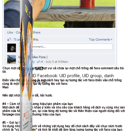
Simple UID
Chọn một câu hỏi hay hoặc thật vui và chừa lại một chỗ trống để fans comment câu trả
lời.
Quét UID Facebook: UID profile, UID group, danh
Điền vào chỗ trống cũng là một cách hay tạo sự tương tác với fans Điền vào chỗ trống
sách tương tác
cũng là một cách hay tạo sự tương tác với fans
Mẹo:
Nên đặt những câu hỏi dễ, hài hước.
#4 – Cảm nhận về thương hiệu/sản phẩm của bạn
Một cách để vừa tham khảo ý kiến và nhu cầu của khách hàng về dịch vụ cũng như sản
phẩm cửa hàng của bạn, lại vừa tăng độ tương tác và thân thiện của người dùng đối với
fanpage cũng nhưng thương hiệu của bạn.
#5 – Gợi lại hồi ức
Sử dụng những hình ảnh về những vật dụng hay đồ chơi cách đây vài chục năm trước
chính là “vũ khí sắc bén” và tinh tế nhất để làm tăng lượng tương tác với fans của bạn.