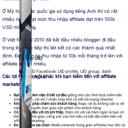
Ở Mỹ hoặc các quốc gia sử dụng tiếng Anh thì có rất
nhiều người đạt mức thu nhập affiliate đạt trên 100k
USD mỗi tháng.
Ở Việt Nam từ 2010 đã bắt đầu nhiều blogger đi đầu
trong lĩnh vực tiếp thị liêt kết có các thành quả nhất
định. Đến hiện tại thu nhập từ 10k mỗi tháng trở lên với
Simple UID
affiliate là khá nhiều.
Quét UID Facebook: UID profile, UID group, danh
Các lợi thế nổi trội khác khi bạn kiếm tiền với affiliate
sách tương tác
marketing:
Bạn có thể làm việc ở bất cứ đâu
giống như các hình thức kiếm tiền
online khác, với chỉ 1 chiếc máy tính có kết nối mạng internet.
Không cần phải chăm sóc khách hàng
(hoặc rất ít)
, không cần lo về
việc vận chuyển, bàn giao sản phẩm cho khách hàng.
Có thể bắt đầu với chi phí thấp
, thậm chí với vài trăm ngàn là bạn có
thể đầu tư thời gian, công sức vào tìm hiểu và bắt đầu kiếm tiền với
affiliate marketing
Đa dạng hóa lựa chọn:
Nhiều network trung gian affiliate mọc lên và