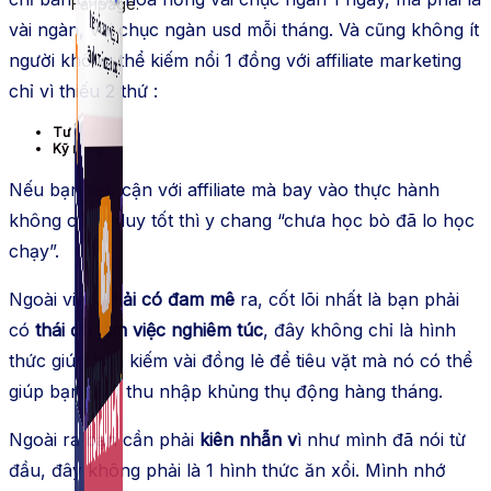
Fanpage.
vài ngàn, vài chục ngàn usd mỗi tháng. Và cũng không ít
người không thể kiếm nổi 1 đồng với affiliate marketing
chỉ vì thiếu 2 thứ :
Tư duy
Kỹ năng
Nếu bạn tiếp cận với affiliate mà bay vào thực hành
không có tư duy tốt thì y chang “chưa học bò đã lo học
chạy”.
Ngoài việc
phải có đam mê
ra, cốt lõi nhất là bạn phải
có
thái độ làm việc nghiêm túc
, đây không chỉ là hình
thức giúp bạn kiếm vài đồng lẻ để tiêu vặt mà nó có thể
giúp bạn có 1 thu nhập khủng thụ động hàng tháng.
Ngoài ra bạn cần phải
kiên nhẫn v
ì như mình đã nói từ
đầu, đây không phải là 1 hình thức ăn xổi. Mình nhớ