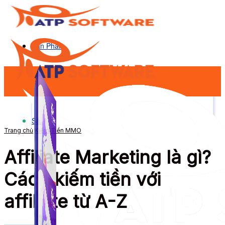
Sản Phẩm
Sản Phẩm
Trang chủ
Kiếm Tiền MMO
Affiliate Marketing là gì?
Cách kiếm tiền với
affiliate từ A-Z