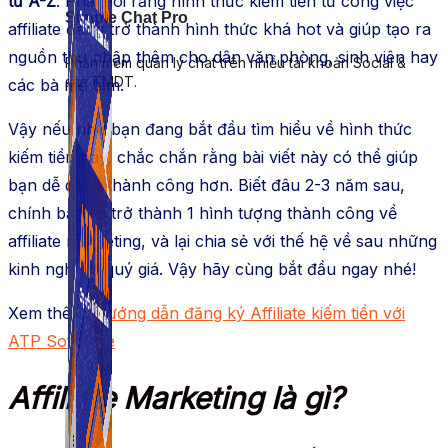
từ A-Z
. Phải nói rằng hình thức kiếm tiền từ công việc
Simple Chat Pro
affiliate đang trở thành hình thức khá hot và giúp tạo ra
nguồn thu nhập thêm cho dân văn phòng, sinh viên hay
Phần mềm quản lý chat trên nhiều tài khoản Social &
sàn TMDT.
các bà mẹ bỉm.
Vậy nếu như bạn đang bắt đầu tìm hiểu về hình thức
kiếm tiền này, chắc chắn rằng bài viết này có thể giúp
bạn dễ dàng thành công hơn. Biết đâu 2-3 năm sau,
chính bạn lại trở thành 1 hình tượng thành công về
affiliate marketing, và lại chia sẻ với thế hệ về sau những
kinh nghiệm quý giá. Vậy hãy cùng bắt đầu ngay nhé!
Xem thêm:
Hướng dẫn đăng ký Affiliate kiếm tiền với
ATP Software
Affiliate Marketing là gì?