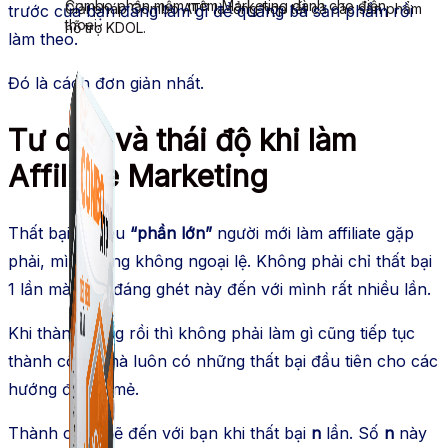
Combo phần mềm mềm Marketing dành cho điện
Giải pháp Combo ATP là tổng hợp tất cả các sản phẩm
trước của bạn đang làm gì để quảng bá sản phẩm rồi
thoại.
hỗ trợ KDOL.
làm theo.
Đó là cách đơn giản nhất.
Tư duy và thái độ khi làm
Affiliate Marketing
Thất bại là điều
“phần lớn”
người mới làm affiliate gặp
phải, mình cũng không ngoại lệ. Không phải chỉ thất bại
1 lần mà điều đáng ghét này đến với mình rất nhiều lần.
Khi thành công rồi thì không phải làm gì cũng tiếp tục
thành công, mà luôn có những thất bại đầu tiên cho các
hướng đi mới mẻ.
Thành công sẽ đến với bạn khi thất bại
n
lần. Số
n
này