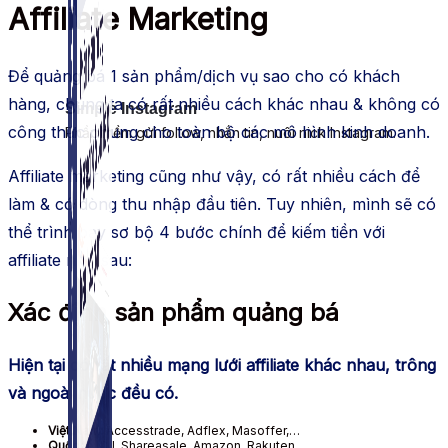
Affiliate Marketing
Để quảng bá 1 sản phẩm/dịch vụ sao cho có khách
hàng, chúng ta có rất nhiều cách khác nhau & không có
Simple Instagram
công thức chung cho toàn bộ các mô hình kinh doanh.
Phần mềm gửi follow, nhắn tin, nuôi nick Instagram.
Affiliate marketing cũng như vậy, có rất nhiều cách để
làm & có dòng thu nhập đầu tiên. Tuy nhiên, mình sẽ có
thể trình bay sơ bộ 4 bước chính để kiếm tiền với
affiliate như sau:
Xác định sản phẩm quảng bá
Hiện tại có rất nhiều mạng lưới affiliate khác nhau, trông
và ngoài nước đều có.
Việt Nam:
Accesstrade, Adflex, Masoffer,…
Quốc tế
: CJ, Shareasale, Amazon, Rakuten,…