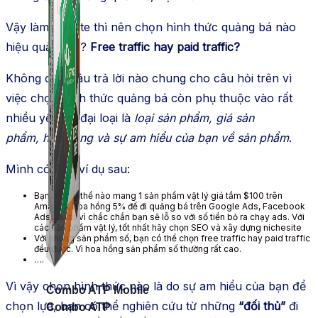
Vậy làm affiliate thì nên chọn hình thức quảng bá nào
hiệu quả hơn ?
Free traffic hay paid traffic?
Không có 1 câu trả lời nào chung cho câu hỏi trên vì
việc chọn hình thức quảng bá còn phụ thuộc vào rất
nhiều yếu tố, đại loại là
loại sản phẩm, giá sản
phẩm, hoa hồng và sự am hiểu của bạn về sản phẩm
.
Mình có 1 số ví dụ sau:
Bạn không thể nào mang 1 sản phẩm vật lý giá tầm $100 trên
Amazon, hoa hồng 5% để đi quảng bá trên Google Ads, Facebook
Ads,..được vì chắc chắn bạn sẽ lỗ so với số tiền bỏ ra chạy ads. Với
các sản phẩm vật lý, tốt nhất hãy chọn SEO và xây dựng nichesite
Với những sản phẩm số, bạn có thể chọn free traffic hay paid traffic
đều được. Vì hoa hồng sản phẩm số thường rất cao.
….
Vì vậy chọn hình thức nào là do sự am hiểu của bạn để
Combo ATP Mobile
chọn lựa, bạn có thể nghiên cứu từ những
“đối thủ”
đi
Combo ATP