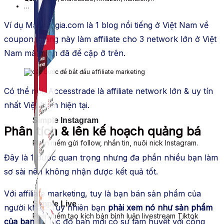
…
Ví dụ Magiamgia.com là 1 blog nổi tiếng ở Việt Nam về
coupon, trang này làm affiliate cho 3 network lớn ở Việt
Nam mà mình đã đề cập ở trên.
Có thể nói, Accesstrade là affiliate network lớn & uy tín
nhất Việt Nam hiện tại.
Simple Instagram
Phân tích & lên kế hoạch quảng bá
Phần mềm gửi follow, nhắn tin, nuôi nick Instagram.
Đây là 1 bước quan trọng nhưng đa phần nhiều bạn làm
sơ sài nên không nhận được kết quả tốt.
Với affiliate marketing, tuy là bạn bán sản phẩm của
Simple Live
người khác. Tuy nhiên bạn
phải xem nó như sản phẩm
Phần mềm tạo kịch bản bình luận livestream Tiktok
của bạn
thì lúc đó bạn mới có sự tâm huyết với công