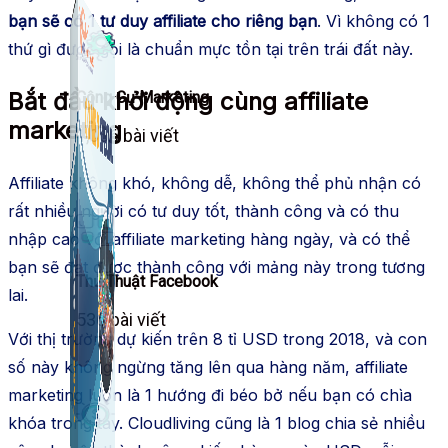
bạn sẽ có 1 tư duy affiliate cho riêng bạn
. Vì không có 1
thứ gì được gọi là chuẩn mực tồn tại trên trái đất này.
Bắt đầu khởi động cùng affiliate
Công Cụ Marketing
marketing
1,066 bài viết
Affiliate không khó, không dễ, không thể phủ nhận có
rất nhiều người có tư duy tốt, thành công và có thu
nhập cao với affiliate marketing hàng ngày, và có thể
bạn sẽ đạt được thành công với mảng này trong tương
Thủ Thuật Facebook
lai.
536 bài viết
Với thị trường dự kiến trên 8 tỉ USD trong 2018, và con
số này không ngừng tăng lên qua hàng năm, affiliate
marketing luôn là 1 hướng đi béo bở nếu bạn có chìa
khóa trong tay. Cloudliving cũng là 1 blog chia sẻ nhiều