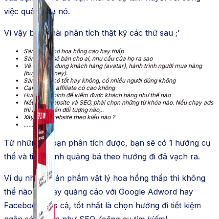
việc quảng bá nó.
Vì vậy bạn phải phân tích thật kỹ các thứ sau ;’
Sản phẩm có hoa hồng cao hay thấp
Sản phẩm sẽ bán cho ai, nhu cầu của họ ra sao
Vẽ ra chân dung khách hàng (avatar), hành trình người mua hàng
(buyer journey).
Sản phẩm có tốt hay không, có nhiều người dùng không
Cạnh tranh affiliate có cao không
Hướng đi chính để kiếm được khách hàng như thế nào
Nếu làm website và SEO, phải chọn những từ khóa nào. Nếu chạy ads
thì hướng đến đối tượng nào,..
Xây dựng website theo kiểu nào ?
……
Từ những gì bạn phân tích được, bạn sẽ có 1 hướng cụ
thể và tiến hành quảng bá theo hướng đi đã vạch ra.
Ví dụ những sản phẩm vật lý hoa hồng thấp thì không
thể nào đi chạy quảng cáo với Google Adword hay
Facebook Ads cả, tốt nhất là chọn hướng đi tiết kiệm
ngân sách hơn như SEO
(công cụ tìm kiếm)