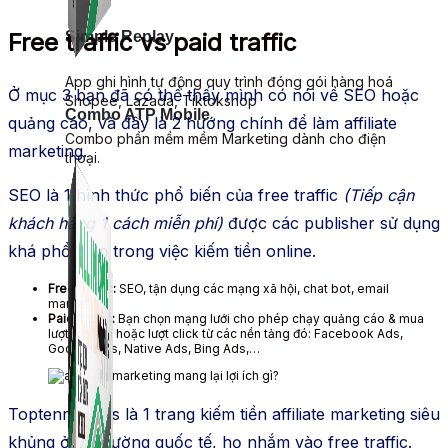
Free traffic vs paid traffic
Simple Replay
App ghi hình tự động quy trình đóng gói hàng hoá
Ở mục 3 bạn đã có thể thấy mình có nói về SEO hoặc
Shopee, Lazada, Tiktokshop
Combo ATP Mobile
quảng cáo, và đây là 2 hướng chính để làm affiliate
Combo phần mềm mềm Marketing dành cho điện
marketing.
thoại.
SEO là 1 hình thức phổ biến của free traffic
(Tiếp cận
khách hàng 1 cách miễn phí)
được các publisher sử dụng
khá phổ biến trong việc kiếm tiền online.
Free traffic:
SEO, tận dụng các mạng xã hội, chat bot, email
marketing
Paid traffic:
Bạn chọn mạng lưới cho phép chạy quảng cáo & mua
lượt hiển thị hoặc lượt click từ các nền tảng đó: Facebook Ads,
Google Ads, Native Ads, Bing Ads,…
Toptenreviews là 1 trang kiếm tiền affiliate marketing siêu
khủng ở thị trường quốc tế, họ nhắm vào free traffic.