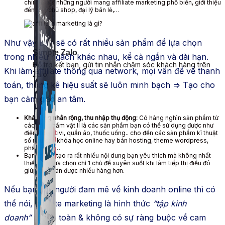
chính họ là những người mang affiliate marketing phổ biến, giới thiệu
đến các chủ shop, đại lý bán lẻ,…
Như vậy bạn sẽ có rất nhiều sản phẩm để lựa chọn
Simple Zalo
trong nhiều ngách khác nhau, kể cả ngắn và dài hạn.
Hỗ trợ kết bạn, gửi tin nhắn chăm sóc khách hàng trên
Khi làm affiliate thông qua network, mọi vấn đề về thanh
Zalo.
toán, thống kê hiệu suất sẽ luôn minh bạch => Tạo cho
bạn cảm giác an tâm.
Khả năng nhân rộng, thu nhập thụ động:
Có hàng nghìn sản phẩm từ
các sản phẩm vật lí là các sản phẩm bạn có thể sử dụng được như
điện thoại, tivi, quần áo, thuốc uống.. cho đến các sản phẩm kĩ thuật
số như các khóa học online hay bán hosting, theme wordpress,
phần mềm…
Bạn có thể tạo ra rất nhiều nội dung bạn yêu thích mà không nhất
thiết phải lựa chọn chỉ 1 chủ đề xuyên suốt khi làm tiếp thị điều đó
giúp bạn bán được nhiều hàng hơn.
Nếu bạn là 1 người đam mê về kinh doanh online thì có
thể nói, affiliate marketing là hình thức
“tập kinh
doanh”
rất an toàn & không có sự ràng buộc về cam