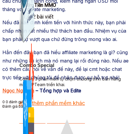
câu chuyện thành công, kiếm hàng ngàn USD mỗi
Kiếm Tiền MMO
tháng với affiliate marketing.
1,422 bài viết
Nếu đã xác định kiếm tiền với hình thức này, bạn phải
chấp nhận rất nhiều thử thách ban đầu. Nhiệm vụ của
bạn phải tự vượt qua chứ đừng trông mong vào ai.
Hẳn đến đây bạn đã hiểu affiliate marketing là gì? cũng
như những lợi ích mà nó mang lại rồi đúng nào. Nếu ae
Combo Special
có thêm câu hỏi về vấn để này, để lại cmt hoặc chat
trực tiếp với chúng tôi để nhận được sự hỗ trợ nhé!
Combo 3 phần mềm tự chọn: chương trình bán hàng
mà ATPTeam triển khai.
Ngọc Nguyễn
– Tổng hợp và Edite
0
0
đánh giá
Xem thêm phần mềm khác
Đánh giá bài viết
Xem thêm phần mềm khác