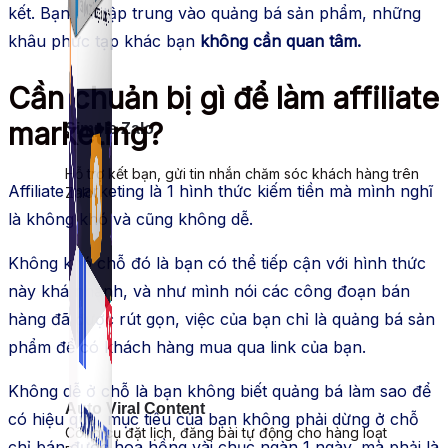
kết. Bạn chỉ tập trung vào quảng bá sản phẩm, những
khâu phức tạp khác bạn
không cần quan tâm.
Cần chuản bị gì để làm affiliate
marketing?
Simple Zalo
Hỗ trợ kết bạn, gửi tin nhắn chăm sóc khách hàng trên
Affiliate marketing là 1 hình thức kiếm tiền mà mình nghĩ
Zalo.
là không khó và cũng không dễ.
Không khó chỗ đó là bạn có thể tiếp cận với hình thức
này khá nhanh, và như mình nói các công đoạn bán
hàng đã được rút gọn, việc của bạn chỉ là quảng bá sản
phẩm để có khách hàng mua qua link của bạn.
Không dễ ở chỗ là bạn không biết quảng bá làm sao để
Auto Viral Content
có hiệu quả, mục tiêu của bạn không phải dừng ở chỗ
Công cụ đặt lịch, đăng bài tự động cho hàng loạt
chỉ bán được hoa hồng vài chục ngàn 1 ngày, mà phải là