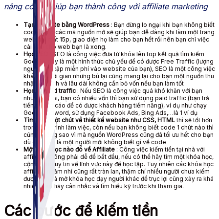
năng có thể giúp bạn thành công với affiliate marketing
Tạo website bằng WordPress
: Bạn đừng lo ngại khi bạn không biết
code vì có các mã nguồn mở sẽ giúp bạn dễ dàng khi làm một trang
web chỉ mất 15p, giao diện họ làm cho bạn hết rồi nên bạn chỉ việc
cài vào cho web bạn là xong.
Học SEO
: SEO là công việc đưa từ khóa lên top kết quả tìm kiếm
Google, đây là một hình thức chủ yếu để có được Free Traffic (lượng
người truy cập miễn phí vào website của bạn), SEO là một công việc
khá mất thời gian nhưng bù lại cũng mang lại cho bạn một nguồn thu
nhập ổn định và lâu dài không cần bỏ vốn nếu bạn làm tốt
Học về paid traffic
: Nếu SEO là công việc quá khó khăn với bạn
nhưng bù lại, bạn có nhiều vốn thì bạn sử dụng paid traffic (bạn trả
tiền quảng cáo để có được khách hàng tiềm năng), ví dụ như chạy
Google Adword, sử dụng Facebook Ads, Bing Ads,…là 1 ví dụ
Tìm hiểu một chút về thiết kế website như CSS, HTML
thì sẽ tốt hơn
trong quá trình làm việc, còn nếu bạn không biết code 1 chút nào thì
cũng không sao vì mã nguồn WordPress cũng đã tối ưu hết cho bạn
dù cho bạn là một người mới không biết gì về code
Một khóa học nào đó về Affiliate
: Công việc kiếm tiền tại nhà với
affiliate không phải dễ để bắt đầu, nếu có thể hãy tìm một khóa học,
cộng đồng uy tin về lĩnh vực này để học tập. Tuy nhiên các khóa học
affiliate nhảm nhí cũng rất tràn lan, thậm chí nhiều người chưa kiếm
được tiền đã mở khóa học dạy người khác để trục lợi cũng xảy ra khá
nhiều, bạn hãy cân nhắc và tìm hiểu kỹ trước khi tham gia.
Các bước để kiếm tiền