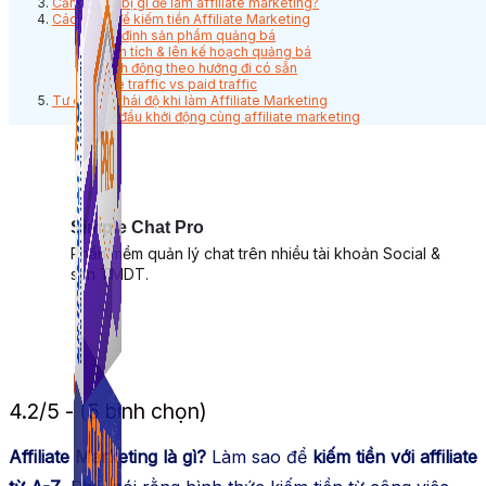
Cần chuản bị gì để làm affiliate marketing?
Các bước để kiếm tiền Affiliate Marketing
Xác định sản phẩm quảng bá
Phân tích & lên kế hoạch quảng bá
Hành động theo hướng đi có sẵn
Free traffic vs paid traffic
Tư duy và thái độ khi làm Affiliate Marketing
Bắt đầu khởi động cùng affiliate marketing
Simple Chat Pro
Phần mềm quản lý chat trên nhiều tài khoản Social &
sàn TMDT.
4.2/5 - (5 bình chọn)
Affiliate Marketing là gì?
Làm sao để
kiếm tiền với affiliate