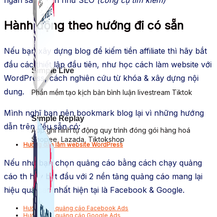
Hành động theo hướng đi có sẵn
Nếu bạn xây dựng blog để kiếm tiền affiliate thì hãy bắt
đầu các thiết lập đầu tiên, như học cách làm website với
Simple Live
WordPress, cách nghiên cứu từ khóa & xây dựng nội
dung.
Phần mềm tạo kịch bản bình luận livestream Tiktok
Mình nghĩ bạn nên bookmark blog lại vì những hướng
Simple Replay
dẫn trên đều sẵn có:
App ghi hình tự động quy trình đóng gói hàng hoá
Shopee, Lazada, Tiktokshop
Hướng dẫn làm website WordPress
Nếu như bạn chọn quảng cáo bằng cách chạy quảng
cáo th hãy bắt đầu với 2 nền tảng quảng cáo mang lại
hiệu quả cao nhất hiện tại là Facebook & Google.
Hướng dẫn quảng cáo Facebook Ads
Hướng dẫn quảng cáo Google Ads