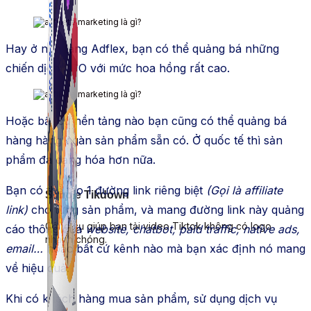
Hay ở nền tảng Adflex, bạn có thể quảng bá những
chiến dịch CPO với mức hoa hồng rất cao.
Hoặc bất cứ nền tảng nào bạn cũng có thể quảng bá
hàng hàng ngàn sản phẩm sẵn có. Ở quốc tế thì sản
phẩm đa dạng hóa hơn nữa.
Bạn có thể tạo 1 đường link riêng biệt
(Gọi là affiliate
Simple Tikdown
link)
cho từng sản phẩm, và mang đường link này quảng
Công cụ giúp bạn tải video Tiktok không có logo
cáo thông qua
website, chatbot, paid traffic, native ads,
nhanh chóng.
email…
hoặc bất cứ kênh nào mà bạn xác định nó mang
về hiệu quả.
Khi có khách hàng mua sản phẩm, sử dụng dịch vụ