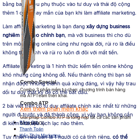
bằng bao nhiêu phụ thuộc vào tư duy và thái độ cộng
thêm 1 chút may mắn của bạn khi làm affiliate marketing.
Làm affiliate marketing là bạn đang
xây dựng business
nghiêm túc cho chính bạn
, mà với business thì cho dù
trên môi trường online cũng như ngoài đời, rủi ro là điều
không thể tránh và rủi ro luôn đi đôi với mất tiền.
Affiliate marketing là 1 hình thức kiếm tiền online không
khó nhưng cũng không dễ. Nếu thành công thì bạn sẽ
Combo Special
nhận được những thành quả xứng đáng, vì vậy hãy trau
Combo 3 phần mềm tự chọn: chương trình bán hàng
dồi tư duy thật kỹ để có thể bắt đầu.
mà ATPTeam triển khai.
Combo ATP
2 bài viết trên có tư duy affiliate chính xác nhất từ những
Xem thêm phần mềm khác
người đi trước và đã thành công, vì vậy bạn không cần
Xem thêm phần mềm khác
Giải pháp Combo ATP là tổng hợp tất cả các sản phẩm
Bảng Giá
đi kiếm 1 tài liệu lệch lạc nào thêm.
hỗ trợ KDOL.
Thanh Toán
Kiến Thức Marketing
Tuy nhiên nếu bạn là 1 người có cá tính riêng,
có thể