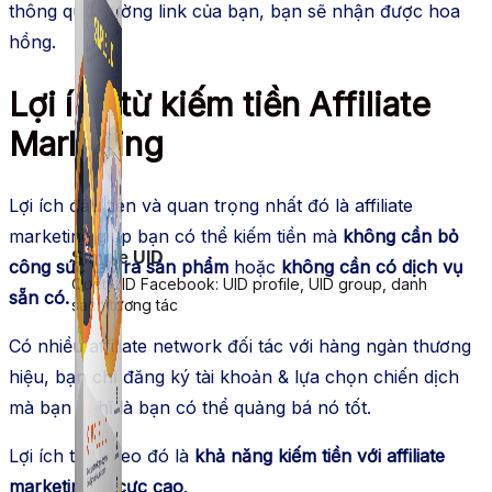
thông qua đường link của bạn, bạn sẽ nhận được hoa
hồng.
Lợi ích từ kiếm tiền Affiliate
Marketing
Lợi ích đầu tiên và quan trọng nhất đó là affiliate
marketing giúp bạn có thể kiếm tiền mà
không cần bỏ
Simple UID
công sức tạo ra sản phẩm
hoặc
không cần có dịch vụ
Quét UID Facebook: UID profile, UID group, danh
sẵn có.
sách tương tác
Có nhiều affiliate network đối tác với hàng ngàn thương
hiệu, bạn chỉ đăng ký tài khoản & lựa chọn chiến dịch
mà bạn nghĩ là bạn có thể quảng bá nó tốt.
Lợi ích tiếp theo đó là
khả năng kiếm tiền với affiliate
marketing là cực cao
.