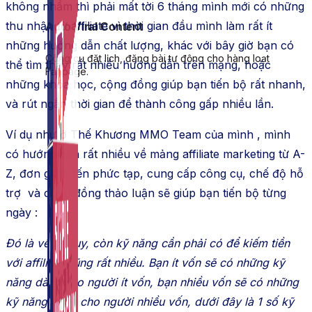
không nhầm thì phải mất tời 6 tháng mình mới có những
thu nhập từ affiliate vì thời gian đầu mình làm rất ít
Auto Viral Content
những hướng dẫn chất lượng, khác với bây giờ bạn có
Công cụ đặt lịch, đăng bài tự động cho hàng loạt
thể tìm thấy rất nhiều hướng dẫn trên mạng, hoặc
Fanpage.
những khóa học, cộng đồng giúp bạn tiến bộ rất nhanh,
và rút ngắn thời gian để thành công gấp nhiều lần.
Ví dụ như ở Thế Khương MMO Team của mình , mình
có hướng dẫn rất nhiều về mảng affiliate marketing từ A-
Z, đơn giản đến phức tạp, cung cấp công cụ, chế độ hỗ
trợ và cộng đồng thảo luận sẽ giúp bạn tiến bộ từng
ngày :
Đó là về tư duy, còn kỹ năng cần phải có để kiếm tiền
với affiliate cũng rất nhiều. Bạn ít vốn sẽ có những kỹ
năng dành cho người ít vốn, bạn nhiều vốn sẽ có những
kỹ năng dành cho người nhiều vốn, dưới đây là 1 số kỹ