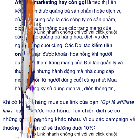
Affiliate marketing hay còn gọi là
tiếp thị liên
kết là hình thức quảng bá sản phẩm hoặc dịch vụ
của Nhà cung cấp là các công ty có sản phẩm,
ATP Link
dịch vụ muốn thông qua các trang mạng của
Tạo Bio Link nhanh chóng chỉ với vài click chuột
các đối tác quảng bá hàng hóa, dịch vụ đến
người dùng cuối cùng. Các Đối tác
kiếm tiền
online
nhận được khoản hoa hồng khi người
dùng ghé thăm trang mạng của Đối tác quản lý và
thực hiện những hành động mà nhà cung cấp
mong muốn từ người dùng cuối cùng như: Mua
hàng, đăng ký sử dụng dịch vụ, điền thông tin,…
Khi có khách hàng mua qua link của bạn
(Gọi là affiliate
link)
, bạn sẽ được hoa hồng. Tùy chiến dịch sẽ có
những mức hoa hồng khác nhau. Ví dụ các campaign về
ATP Link
thương mại điện tử sẽ thường dưới 10%:
Tạo Bio Link nhanh chóng chỉ với vài click chuột