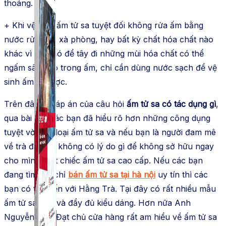
thoáng.
+ Khi vệ sinh ấm tử sa tuyệt đối không rửa ấm bằng
nước rửa bát, xà phòng, hay bất kỳ chất hóa chất nào
khác vì rất khó để tây đi những mùi hóa chất có thể
ngấm sâu vào trong ấm, chỉ cần dùng nước sạch để vệ
sinh ấm là được.
Trên đây là đáp án của câu hỏi
ấm tử sa có tác dụng gì
,
qua bài viết các bạn đã hiểu rõ hơn những công dụng
tuyệt vời của loại ấm tử sa và nếu bạn là người đam mê
về trà đạo thì không có lý do gì để không sở hữu ngay
cho mình một chiếc ấm tử sa cao cấp. Nếu các bạn
đang tìm địa chỉ
bán ấm tử sa tại hà nội
uy tín thì các
bạn có thể đến với Hằng Trà. Tại đây có rất nhiều mẫu
ấm tử sa đẹp và đẩy đủ kiểu dáng. Hơn nữa Anh
Nguyễn Tiến Đạt chủ cửa hàng rất am hiểu về ấm tử sa