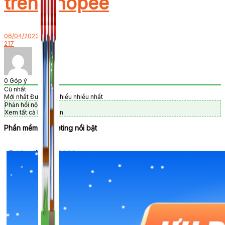
trên Shopee
06/04/2023
217
0
Góp ý
Cũ nhất
Mới nhất
Được bỏ phiếu nhiều nhất
Phản hồi nội tuyến
Xem tất cả bình luận
Phần mềm Marketing nổi bật
🎉 Ưu đãi Tết 2026