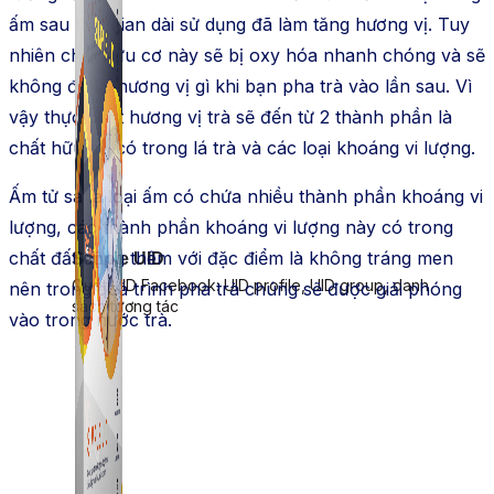
ấm sau thời gian dài sử dụng đã làm tăng hương vị. Tuy
nhiên chất hữu cơ này sẽ bị oxy hóa nhanh chóng và sẽ
không để lại hương vị gì khi bạn pha trà vào lần sau. Vì
vậy thực chất hương vị trà sẽ đến từ 2 thành phần là
chất hữu cơ có trong lá trà và các loại khoáng vi lượng.
Ấm tử sa là loại ấm có chứa nhiều thành phần khoáng vi
lượng, các thành phần khoáng vi lượng này có trong
chất đất cộng thêm với đặc điểm là không tráng men
Simple UID
Quét UID Facebook: UID profile, UID group, danh
nên trong quá trình pha trà chúng sẽ được giải phóng
sách tương tác
vào trong nước trà.