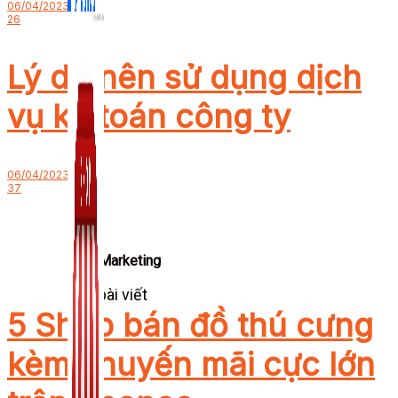
06/04/2023
26
Lý do nên sử dụng dịch
vụ kế toán công ty
06/04/2023
37
Zalo Marketing
104 bài viết
5 Shop bán đồ thú cưng
New
kèm khuyến mãi cực lớn