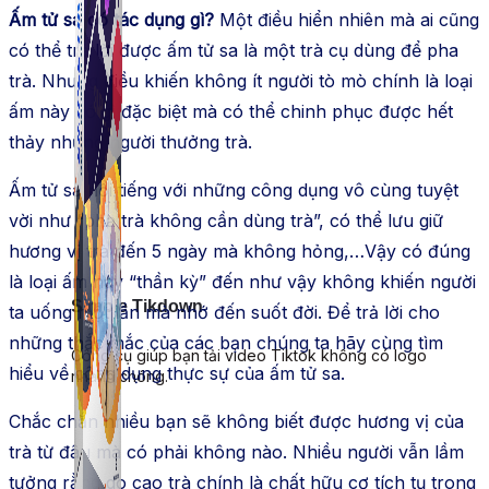
Ấm tử sa có tác dụng gì?
Một điều hiển nhiên mà ai cũng
có thể trả lời được ấm tử sa là một trà cụ dùng để pha
trà. Nhưng điều khiến không ít người tò mò chính là loại
ấm này có gì đặc biệt mà có thể chinh phục được hết
thảy những người thưởng trà.
Ấm tử sa nổi tiếng với những công dụng vô cùng tuyệt
vời như “pha trà không cần dùng trà”, có thể lưu giữ
hương vị trà đến 5 ngày mà không hỏng,…Vậy có đúng
là loại ấm này “thần kỳ” đến như vậy không khiến người
Simple Tikdown
ta uống một lần mà nhớ đến suốt đời. Để trả lời cho
những thắc mắc của các bạn chúng ta hãy cùng tìm
Công cụ giúp bạn tải video Tiktok không có logo
hiểu về công dụng thực sự của ấm tử sa.
nhanh chóng.
Chắc chắn nhiều bạn sẽ không biết được hương vị của
trà từ đâu mà có phải không nào. Nhiều người vẫn lầm
tưởng rằng do cao trà chính là chất hữu cơ tích tụ trong