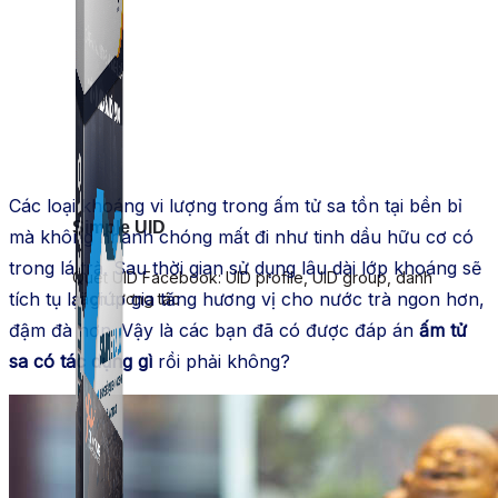
Các loại khoáng vi lượng trong ấm tử sa tồn tại bền bỉ
Simple UID
mà không nhanh chóng mất đi như tinh dầu hữu cơ có
trong lá trà. Sau thời gian sử dụng lâu dài lớp khoáng sẽ
Quét UID Facebook: UID profile, UID group, danh
tích tụ lại giúp gia tăng hương vị cho nước trà ngon hơn,
sách tương tác
đậm đà hơn. Vậy là các bạn đã có được đáp án
ấm tử
sa có tác dụng gì
rồi phải không?