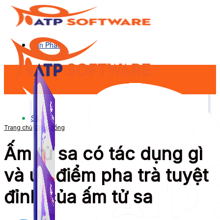
Sản Phẩm
Sản Phẩm
Trang chủ
Cộng đồng
Ấm tử sa có tác dụng gì
và ưu điểm pha trà tuyệt
đỉnh của ấm tử sa