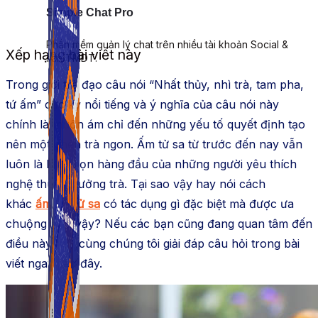
Simple Chat Pro
Phần mềm quản lý chat trên nhiều tài khoản Social &
Xếp hạng bài viết này
sàn TMDT.
Trong giới trà đạo câu nói “Nhất thủy, nhì trà, tam pha,
tứ ấm” cực kỳ nổi tiếng và ý nghĩa của câu nói này
chính là muốn ám chỉ đến những yếu tố quyết định tạo
nên một chén trà ngon. Ấm tử sa từ trước đến nay vẫn
luôn là lựa chọn hàng đầu của những người yêu thích
nghệ thuật thưởng trà. Tại sao vậy hay nói cách
khác
ấm trà tử sa
có tác dụng gì đặc biệt mà được ưa
chuộng như vậy? Nếu các bạn cũng đang quan tâm đến
điều này hãy cùng chúng tôi giải đáp câu hỏi trong bài
viết ngay sau đây.