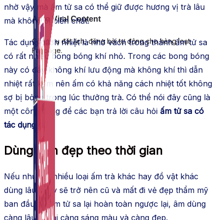
nhờ vậy mà ấm tử sa có thể giữ được hương vị trà lâu
Auto Viral Content
mà không bị biến chất.
Công cụ đặt lịch, đăng bài tự động cho hàng loạt
Tác dụng cách nhiệt là nhờ vách trong thành ấm tử sa
Fanpage.
có rất nhiều bong bóng khí nhỏ. Trong các bong bóng
này có đầy không khí lưu động mà không khí thì dẫn
nhiệt rất kém nên ấm có khả năng cách nhiệt tốt không
sợ bị bỏng trong lúc thưởng trà. Có thể nói đây cũng là
một công dụng để các bạn trả lời câu hỏi
ấm tử sa có
tác dụng gì
?
Dùng bền đẹp theo thời gian
Nếu như với nhiều loại ấm trà khác hay đồ vật khác
dùng lâu ngày sẽ trở nên cũ và mất đi vẻ đẹp thẩm mỹ
ban đầu thì ấm tử sa lại hoàn toàn ngược lại, âm dùng
càng lâu thì lại càng sáng màu và càng đẹp.