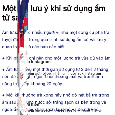
Một vài lưu ý khi sử dụng ấm
tử sa
Ấm tử sa được nhiều người ví như một công cụ pha trà
tuyệt đỉnh và trong quá trình sử dụng ấm có vài lưu ý
quan trọng mà các bạn cần biết:
+ Khi phà trà chỉ nên cho một lượng trà vừa đủ vào ấm.
Simple Instagram
+ Ấm tử sa sau một thời gian sử dụng từ 2 đến 3 tháng
Phần mềm gửi follow, nhắn tin, nuôi nick Instagram.
nên để ấm nghỉ ngơi ở nơi thoáng mát và tránh ánh
nắng trực tiếp khoảng 20 ngày.
+ Mỗi khi thưởng trà xong hãy nhớ đổ hết bã trà trong
ấm sau đó dùng nước sôi tráng sạch cả bên trong và
Simple Live
ngoài ấm rồi lấy khăn sạch lau khô và để nơi khô
Phần mềm tạo kịch bản bình luận livestream Tiktok