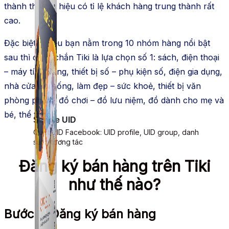
thành thương hiệu có tỉ lệ khách hàng trung thành rất
cao.
Đặc biệt là nếu bạn nằm trong 10 nhóm hàng nổi bật
sau thì chắc chắn Tiki là lựa chọn số 1: sách, điện thoại
– máy tính bảng, thiết bị số – phụ kiện số, điện gia dụng,
nhà cửa đời sống, làm đẹp – sức khoẻ, thiết bị văn
phòng phẩm, đồ chơi – đồ lưu niệm, đồ dành cho mẹ và
bé, thể thao.
Simple UID
Quét UID Facebook: UID profile, UID group, danh
sách tương tác
Đăng ký bán hàng trên Tiki
như thế nào?
Bước 1. Đăng ký bán hàng