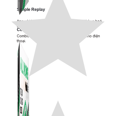
Simple Replay
App ghi hình tự động quy trình đóng gói hàng hoá
Shopee, Lazada, Tiktokshop
Combo ATP Mobile
Combo phần mềm mềm Marketing dành cho điện
thoại.