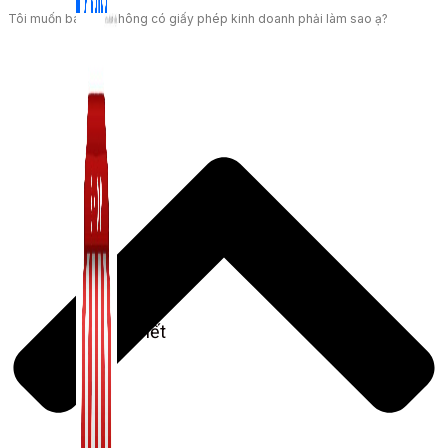
Tôi muốn bán mà không có giấy phép kinh doanh phải làm sao ạ?
Zalo Marketing
104 bài viết
New