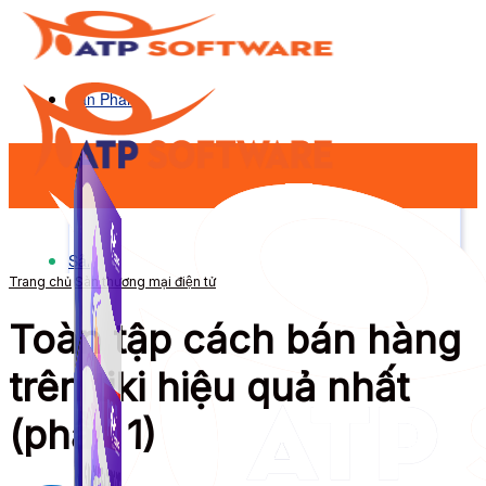
Sản Phẩm
Sản Phẩm
Trang chủ
Sàn thương mại điện tử
Toàn tập cách bán hàng
trên tiki hiệu quả nhất
(phần 1)