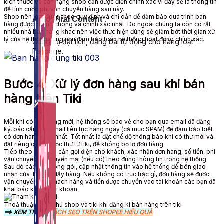
kích thước và cân nặng shop cần được điền chính xác vì đây sẽ là thông tin
để tính cước phí vận chuyển hàng sau này.
Shop nên làm đúng theo quy định và chỉ dẫn để đảm bảo quá trình bán
Auto Viral Content
hàng được nhanh chóng và chính xác nhất. Do ngoài chúng ta còn có rất
nhiều nhà bán hàng khác nên việc thực hiện đúng sẽ giảm bớt thời gian xử
lý của hệ thống cũng như đảm bảo toàn hệ thống hoạt động chính xác.
Công cụ đặt lịch, đăng bài tự động cho hàng loạt
Fanpage.
Bước 4. Xử lý đơn hàng sau khi bán
hàng trên Tiki
Mỗi khi có đơn hàng mới, hệ thống sẽ báo về cho bạn qua email đã đăng
ký, bác cần kiểm mail liên tục hàng ngày (cả mục SPAM) để đảm bảo biết
có đơn hàng sớm nhất. Tốt nhất là đặt chế độ thông báo khi có thư mới và
đặt riêng quy tắc lọc thư từ tiki, để không bỏ lỡ đơn hàng.
Tiếp theo các bạn cần gọi điện cho khách, xác nhận đơn hàng, số tiền, phí
vận chuyển và khuyến mại (nếu có) theo đúng thông tin trong hệ thống.
Sau đó các bạn đóng gói, cập nhật thông tin vào hệ thống để bên giao
nhận của Tiki đến lấy hàng. Nếu không có trục trặc gì, đơn hàng sẽ được
vận chuyển đến khách hàng và tiền được chuyển vào tài khoản các bạn đã
khai báo khi mở tài khoản.
Thoả thuận giữa chú shop và tiki khi đăng kí bán hàng trên tiki
==> XEM THÊM:
CÁCH SEO TRÊN SHOPEE HIỆU QUẢ