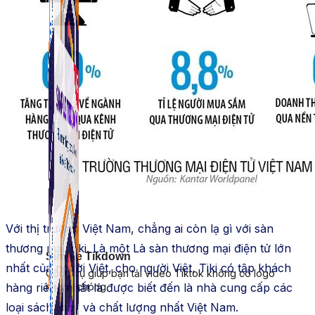
Với thị trường Việt Nam, chẳng ai còn lạ gì với sàn
thương mại Tiki. Là một Là sàn thương mại điện tử lớn
Simple Tikdown
nhất của người Việt, cho người Viêt, Tiki có tập khách
Công cụ giúp bạn tải video Tiktok không có logo
nhanh chóng.
hàng riêng nhất là được biết đến là nhà cung cấp các
loại sách hay và chất lượng nhất Việt Nam.