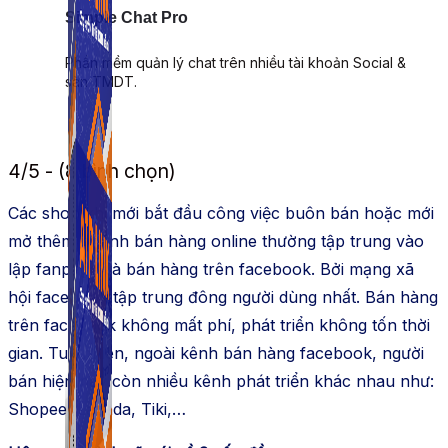
Simple Chat Pro
Phần mềm quản lý chat trên nhiều tài khoản Social &
sàn TMDT.
4/5 - (8 bình chọn)
Các shop khi mới bắt đầu công việc buôn bán hoặc mới
mở thêm nhánh bán hàng online thường tập trung vào
lập fanpage và bán hàng trên facebook. Bởi mạng xã
hội facebook tập trung đông người dùng nhất. Bán hàng
trên facebook không mất phí, phát triển không tốn thời
gian. Tuy nhiên, ngoài kênh bán hàng facebook, người
bán hiện nay còn nhiều kênh phát triển khác nhau như:
Shopee, Lazada, Tiki,…