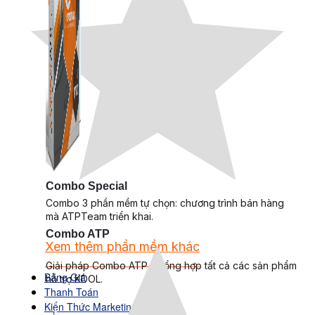
Combo Special
Combo 3 phần mềm tự chọn: chương trình bán hàng
mà ATPTeam triển khai.
Combo ATP
Xem thêm phần mềm khác
Xem thêm phần mềm khác
Giải pháp Combo ATP là tổng hợp tất cả các sản phẩm
Bảng Giá
hỗ trợ KDOL.
Thanh Toán
Kiến Thức Marketing