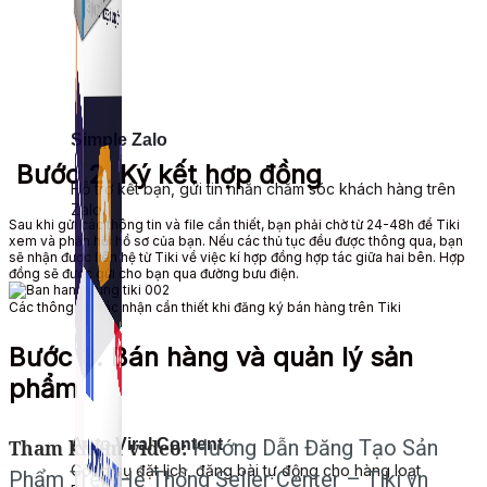
Simple Zalo
Bước 2. Ký kết hợp đồng
Hỗ trợ kết bạn, gửi tin nhắn chăm sóc khách hàng trên
Zalo.
Sau khi gửi các thông tin và file cần thiết, bạn phải chờ từ 24-48h để Tiki
xem và phản hồi hồ sơ của bạn. Nếu các thủ tục đều được thông qua, bạn
sẽ nhận được liên hệ từ Tiki về việc kí hợp đồng hợp tác giữa hai bên. Hợp
đồng sẽ được gửi cho bạn qua đường bưu điện.
Các thông tin xác nhận cần thiết khi đăng ký bán hàng trên Tiki
Bước 3. Bán hàng và quản lý sản
phẩm
Auto Viral Content
Tham khảm video:
Hướng Dẫn Đăng Tạo Sản
Công cụ đặt lịch, đăng bài tự động cho hàng loạt
Phẩm Trên Hệ Thống Seller Center – Tiki vn