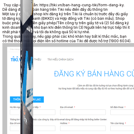
Truy cập đường dẫn: https://tiki.vn/ban-hang-cung-tiki/form-dang-ky.
Dễ dàng đăng ký bán hàng trên Tiki nếu điền đầy đủ thông tin
Một lưu ý cho các shop khi đăng ký trên Tiki là chuẩn bị trước đầy đủ giấy
tờ đăng ký kinh doanh (ĐKKD) và Hợp đồng với Tiki (có bản mẫu). Shop
buộc phải có (1) Tên giấy phép/Tên công ty trên giấy tờ và (2) Số đăng ký
kinh doanh. Mách nhỏ bạn khi điền thông tin (3) Người liên hệ trực tiếp thì ít
nhất phải từ 5 kí tự và tối đa không quá 50 kí tự nhé.
Trong quá trình này, nếu gặp phải các khó khăn hay bất kì thắc mắc, bạn
có thể thoải mái gọi điện lên số hotline của Tiki để được hỗ trợ (1900 6034).
Simple UID
Quét UID Facebook: UID profile, UID group, danh
sách tương tác