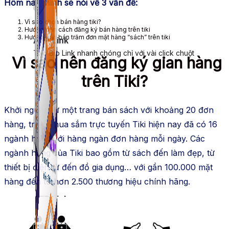
Hôm nay mình sẽ nói về 3 vấn đề:
Vì sao chọn bán hàng tiki?
Hướng dẫn cách đăng ký bán hàng trên tiki
Hướng dẫn bán trăm đơn mặt hàng “sách” trên tiki
ATP Link
Tạo Bio Link nhanh chóng chỉ với vài click chuột
Vì sao nên đăng ký gian hàng
trên Tiki?
Khởi nguồn từ một trang bán sách với khoảng 20 đơn
hàng, trang mua sắm trực tuyến Tiki hiện nay đã có 16
ngành hàng với hàng ngàn đơn hàng mỗi ngày. Các
ngành hàng của Tiki bao gồm từ sách đến làm đẹp, từ
thiết bị điện tử đến đồ gia dụng… với gần 100.000 mặt
hàng đến từ hơn 2.500 thương hiệu chính hãng.
ATP Link
Tạo Bio Link nhanh chóng chỉ với vài click chuột