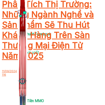
Phân Tích Thị Trường:
Những Ngành Nghề và
Sản Phẩm Sẽ Thu Hút
Khách Hàng Trên Sàn
Thủ Thuật Facebook
Thương Mại Điện Tử
536 bài viết
Năm 2025
11/09/2024
116
Kiếm Tiền MMO