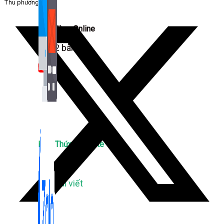
Thu phương
Bán Hàng Online
2,632 bài viết
New
Kiến Thức Website
309 bài viết