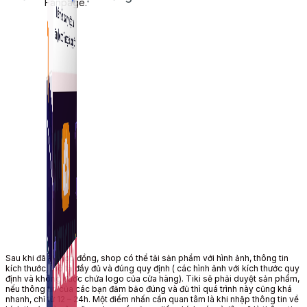
Fanpage.
Sau khi đã ký hợp đồng, shop có thể tải sản phẩm với hình ảnh, thông tin
kích thước, mô tả đầy đủ và đúng quy định ( các hình ảnh với kích thước quy
định và không được chứa logo của cửa hàng). Tiki sẽ phải duyệt sản phẩm,
nếu thông tin của các bạn đảm bảo đúng và đủ thì quá trình này cũng khá
nhanh, chỉ từ 12 – 24h. Một điểm nhấn cần quan tâm là khi nhập thông tin về