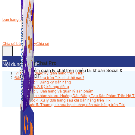
bán hàng trên tiki
Chia sẻ bài viết này
Chia sẻ
Simple Chat Pro
Nội dung bài viết
Phần mềm quản lý chat trên nhiều tài khoản Social &
Vì sao nên đăng ký gian hàng trên Tiki?
sàn TMDT.
Đăng ký bán hàng trên Tiki như thế nào?
Bước 1. Đăng ký bán hàng
Bước 2. Ký kết hợp đồng
Bước 3. Bán hàng và quản lý sản phẩm
Tham khảm video: Hướng Dẫn Đăng Tạo Sản Phẩm Trên Hệ Thố
Bước 4. Xử lý đơn hàng sau khi bán hàng trên Tiki
Bước 5: Tham gia khóa học hướng dẫn bán hàng trên Tiki