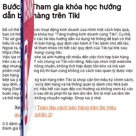
Bước 5: Tham gia khóa học hướng
dẫn bán hàng trên Tiki
Để có thể bắt đầu các hoạt động kinh doanh của mình một cách hiệu quả,
bạn có thể tham gia khóa học “Tăng trưởng kinh doanh cùng Tiki”. Cụ thể,
Tiki sẽ gửi cho bạn các tài liệu hướng dẫn sử dụng hệ thống để bạn có thể
hiểu rõ các quy trình bán hàng, quy định vận hành ở Tiki dành cho đối tác.
Ngoài ra, bạn có thể tham khảo chi tiết các quy định của Tiki tại link sau:
https://tiki.vn/ban-hang-cung-tiki.
Việc lựa chọn website sẽ ảnh hưởng rất nhiều đến việc tích hợp bán hàng
trên các sàn TMĐT nói chung và Tiki nói riêng. Nếu lựa chon một website
đẹp nhưng code không chuẩn, không tích hợp được tồn kho và mã sản
phẩm một cách đồng bộ thì bạn cũng không có cách nào quản lý được việc
bán hàng.
Một lưu ý khi đăng ký bán hàng trên Tiki là shop cần tìm hiểu kỹ chính sách,
quy định, quy trình xử lý đơn hàng và hệ thống quản lý dành cho Nhà bán
hàng (Seller Center). Hầu hết các bạn đều coi thường và không xem kỹ các
bước này, tuy nhiên sau đó bị phạt thì lại làm ầm lên. Đó là một sai lầm lớn
và thể hiện thái độ không chuyên nghiệp. Shop lưu ý nhé.
Xem tiếp :
Toàn tập cách bán hàng trên tiki hiệu
quả nhất (phần 2)
0
0
đánh giá
Đánh giá bài viết