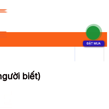
ĐẶT MUA
ĐẶT MUA
gười biết)