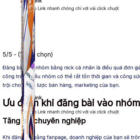
ATP Link
Tạo Bio Link nhanh chóng chỉ với vài click chuột
5/5 - (1 bình chọn)
Đăng bài vào nhóm bằng nick cá nhân là điều quá đơn gi
công trên nhiều nhóm có thể rất tốn thời gian và công s
trội cho chiến lược bán hàng, marketing của bạn.
ATP Link
Ưu điểm khi đăng bài vào nhó
Tạo Bio Link nhanh chóng chỉ với vài click chuột
Tăng sự chuyên nghiệp
Khi đăng bài bằng fanpage, doanh nghiệp của bạn sẽ trông