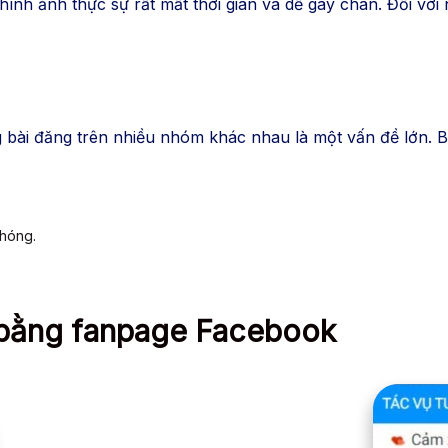
ình ảnh thực sự rất mất thời gian và dễ gây chán. Đối vớ
từng bài đăng trên nhiều nhóm khác nhau là một vấn đề lớn
chóng.
bằng fanpage Facebook