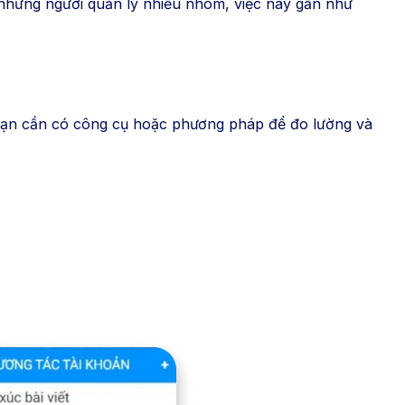
i những người quản lý nhiều nhóm, việc này gần như
. Bạn cần có công cụ hoặc phương pháp để đo lường và