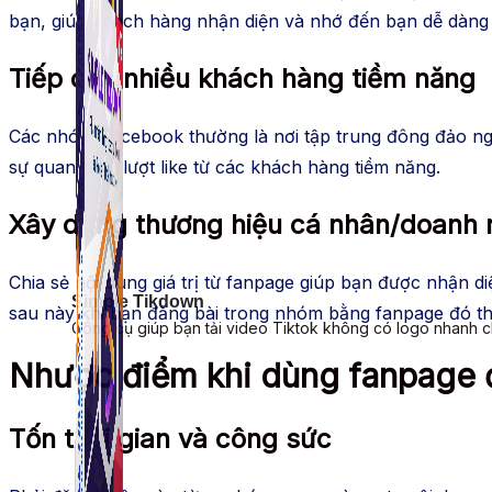
bạn, giúp khách hàng nhận diện và nhớ đến bạn dễ dàng
Tiếp cận nhiều khách hàng tiềm năng
Các nhóm Facebook thường là nơi tập trung đông đảo ngư
sự quan tâm, lượt like từ các khách hàng tiềm năng.
Xây dựng thương hiệu cá nhân/doanh 
Chia sẻ nội dung giá trị từ fanpage giúp bạn được nhận 
Simple Tikdown
sau này khi bạn đăng bài trong nhóm bằng fanpage đó thì
Công cụ giúp bạn tải video Tiktok không có logo nhanh 
Nhược điểm khi dùng fanpage 
Tốn thời gian và công sức