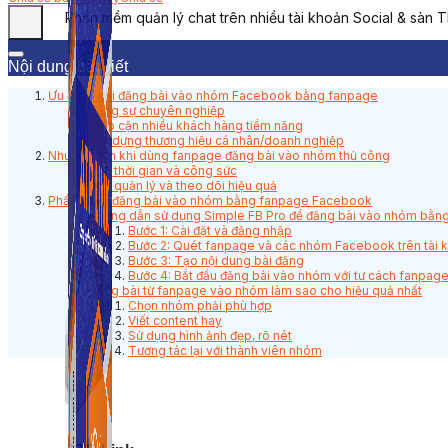
Phần mềm quản lý chat trên nhiều tài khoản Social & sàn 
Nội dung bài viết
Ưu điểm khi đăng bài vào nhóm Facebook bằng fanpage
Tăng sự chuyên nghiệp
Tiếp cận nhiều khách hàng tiềm năng
Xây dựng thương hiệu cá nhân/doanh nghiệp
Nhược điểm khi dùng fanpage đăng bài vào nhóm thủ công
Tốn thời gian và công sức
Khó quản lý và theo dõi hiệu quả
Phần mềm đăng bài vào nhóm bằng fanpage Facebook
Hướng dẫn sử dụng Simple FB Pro để đăng bài vào nhóm bằn
Bước 1: Cài đặt và đăng nhập
Bước 2: Quét fanpage và các nhóm Facebook trên tài 
Bước 3: Tạo nội dung bài đăng
Bước 4: Bắt đầu đăng bài vào nhóm với tư cách fanpag
Đăng bài từ fanpage vào nhóm làm sao cho hiệu quả nhất
Chọn nhóm phải phù hợp
Viết content hay
Sử dụng hình ảnh đẹp, rõ nét
Tương tác lại với thành viên nhóm