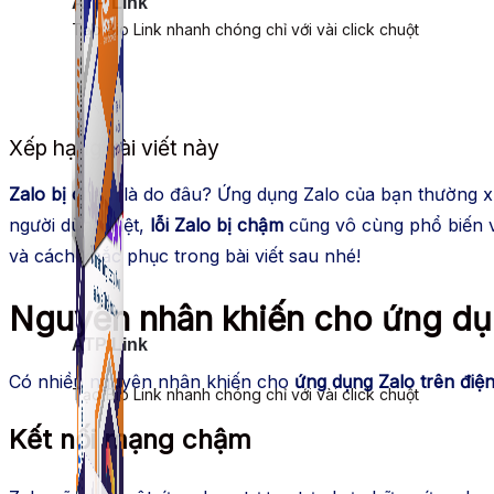
ATP Link
Tạo Bio Link nhanh chóng chỉ với vài click chuột
Xếp hạng bài viết này
Zalo bị chậm
là do đâu? Ứng dụng Zalo của bạn thường xuy
người dùng Việt,
lỗi Zalo bị chậm
cũng vô cùng phổ biến v
và cách khắc phục trong bài viết sau nhé!
Nguyên nhân khiến cho ứng dụ
ATP Link
Có nhiều nguyên nhân khiến cho
ứng dụng Zalo trên điện
Tạo Bio Link nhanh chóng chỉ với vài click chuột
Kết nối mạng chậm