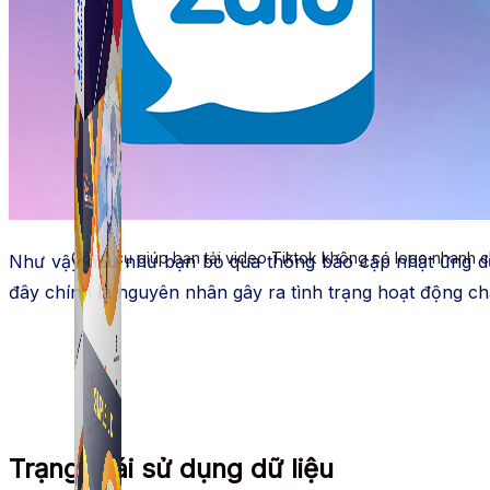
Simple Tikdown
Công cụ giúp bạn tải video Tiktok không có logo nhanh 
Như vậy nếu như bạn bỏ qua thông báo cập nhật ứng dụn
đây chính là nguyên nhân gây ra tình trạng hoạt động c
Trạng thái sử dụng dữ liệu