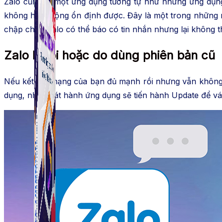
Zalo cũng là một ứng dụng tương tự như những ứng dụng
không hoạt động ổn định được. Đây là một trong những
chập chờn Zalo có thể báo có tin nhắn nhưng lại không t
Zalo bị lỗi hoặc do dùng phiên bản cũ
Nếu kết nối mạng của bạn đủ mạnh rồi nhưng vẫn không k
dụng, nhà phát hành ứng dụng sẽ tiến hành Update để v
Simple Tikdown
Công cụ giúp bạn tải video Tiktok không có logo nhanh 