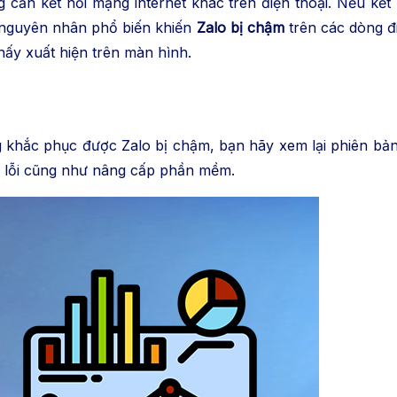
 cần kết nối mạng internet khác trên điện thoại. Nếu kế
 nguyên nhân phổ biến khiến
Zalo bị chậm
trên các dòng đ
hấy xuất hiện trên màn hình.
hắc phục được Zalo bị chậm, bạn hãy xem lại phiên bản 
á lỗi cũng như nâng cấp phần mềm.
chóng.