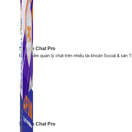
Simple Chat Pro
Phần mềm quản lý chat trên nhiều tài khoản Social & sàn 
Simple Chat Pro