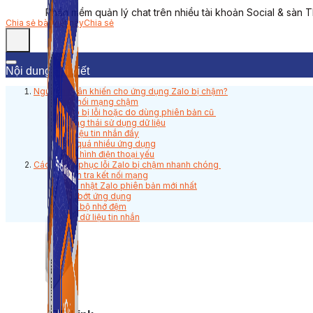
Phần mềm quản lý chat trên nhiều tài khoản Social & sàn 
Chia sẻ bài viết này
Chia sẻ
Nội dung bài viết
Nguyên nhân khiến cho ứng dụng Zalo bị chậm?
Kết nối mạng chậm
Zalo bị lỗi hoặc do dùng phiên bản cũ
Trạng thái sử dụng dữ liệu
Dữ liệu tin nhắn đầy
Mở quá nhiều ứng dụng
Cấu hình điện thoại yếu
Cách khắc phục lỗi Zalo bị chậm nhanh chóng
Kiểm tra kết nối mạng
Cập nhật Zalo phiên bản mới nhất
Tắt bớt ứng dụng
Xóa bộ nhớ đệm
Xóa dữ liệu tin nhắn