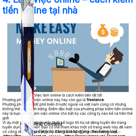
tiền online tại nhà
Simple Zalo
Hỗ trợ kết bạn, gửi tin nhắn chăm sóc khách hàng trên
Zalo.
Việc làm online là cách kiếm tiền rất tốt
Phương pháp làm việc online này hay còn gọi là
freelance
.
Phương pháp này rất phổ biến ở nước ngoài và việt nam cũng có nhưng
không thể lớn mạnh bằng. Điểm đặc biệt của phương pháp kiếm tiền online
này là bạn có thể làm việc online cho bất kỳ các công ty nào kể cả trên thế
giới.
Ví dụ một doanh nghiệp cần thiết kế logo thì họ sẽ đăng tuyển lên trang
Auto Viral Content
tuyển dụng như fiverr. Bạn có thể tham khảo một số trang web này để xem
Công cụ đặt lịch, đăng bài tự động cho hàng loạt
có công việc nào phù hợp với bản thân không nhé. freelancerviet, –