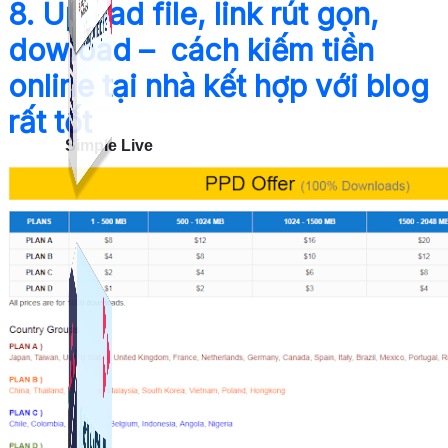
8. Upload file, link rút gọn,
dowload – cách kiếm tiền
online tại nhà kết hợp với blog
rất tốt
Simple Live
Phần mềm tạo kịch bản bình luận livestream Tiktok
Simple Replay
App ghi hình tự động quy trình đóng gói hàng hoá
Shopee, Lazada, Tiktokshop