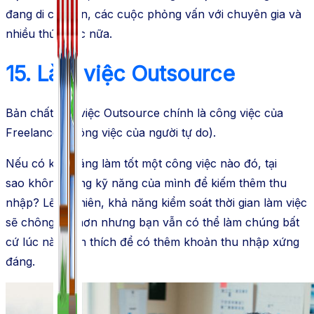
đang di chuyển, các cuộc phỏng vấn với chuyên gia và
nhiều thứ khác nữa.
15. Làm việc Outsource
Bản chất làm việc Outsource chính là công việc của
Freelancer (công việc của người tự do).
Nếu có khả năng làm tốt một công việc nào đó,
tại
sao
không
dùng
kỹ năng
của mình để kiếm thêm thu
nhập? Lẽ dĩ nhiên, khả năng
kiểm soát
thời gian làm việc
sẽ
chông gai
hơn nhưng bạn vẫn có thể làm chúng bất
cứ lúc nào bạn
thích
để có thêm khoản thu nhập xứng
đáng.