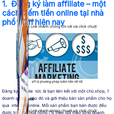
1. Đăng ký làm affiliate – một
cách kiếm tiền online tại nhà
phổ biến hiện nay
ATP Link
Tạo Bio Link nhanh chóng chỉ với vài click chuột
aff là phương pháp kiếm tiền rất tốt
Đăng ký affiliate tức là bạn liên kết với một chủ shop, 1
doanh nghiệp nào đó và giới thiệu bán sản phẩm cho họ
ATP Link
qua internet online. Mỗi sản phẩm bạn bán được đều
Tạo Bio Link nhanh chóng chỉ với vài click chuột
được trích % hoa hồng (% thay đổi theo từng doanh