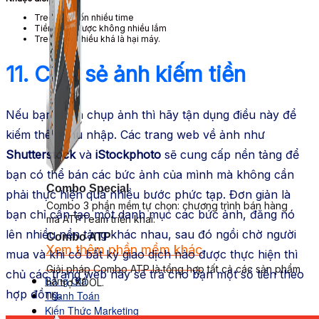
Treo máy tốn nhiều time
Tiền kiếm được không nhiều lắm
Treo máy nhiều khá là hại máy.
11. Chia sẻ ảnh kiếm tiền
Nếu bạn thích chụp ảnh thì hãy tận dụng điều này để
kiếm thêm thu nhập. Các trang web về ảnh như
Shutterstock
và
iStockphoto
sẽ cung cấp nền tảng để
bạn có thể bán các bức ảnh của mình mà không cần
Combo Special
phải thực hiện quá nhiều bước phức tạp. Đơn giản là
Combo 3 phần mềm tự chọn: chương trình bán hàng
bạn chỉ cần tạo một danh mục các bức ảnh, đăng nó
mà ATPTeam triển khai.
lên nhiều nền tảng khác nhau, sau đó ngồi chờ người
Combo ATP
Xem thêm phần mềm khác
mua và khi có bất kỳ giao dịch nào được thực hiện thì
Xem thêm phần mềm khác
Giải pháp Combo ATP là tổng hợp tất cả các sản phẩm
chủ các trang web này sẽ trả cho bạn một số tiền theo
Bảng Giá
hỗ trợ KDOL.
hợp đồng.
Thanh Toán
Kiến Thức Marketing