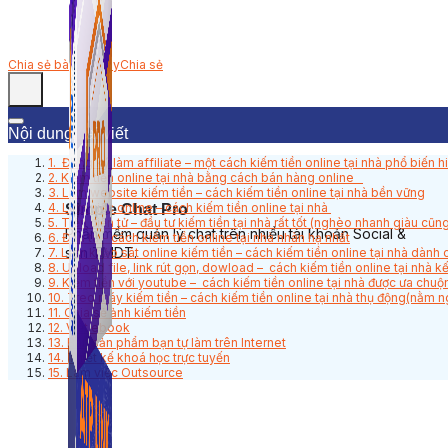
Chia sẻ bài viết này
Chia sẻ
Nội dung bài viết
1. Đăng ký làm affiliate – một cách kiếm tiền online tại nhà phổ biến h
2. Kiếm tiền online tại nhà bằng cách bán hàng online
3. Làm website kiếm tiền – cách kiếm tiền online tại nhà bền vững
4. Làm việc online – cách kiếm tiền online tại nhà
Simple Chat Pro
5. Tiền điện tử – đầu tư kiếm tiền tại nhà rất tốt (nghèo nhanh giàu cũ
Phần mềm quản lý chat trên nhiều tài khoản Social &
6. Đầu tư – cách kiếm tiền online tại nhà nhàn hạ nhất
sàn TMDT.
7. Làm khảo sát online kiếm tiền – cách kiếm tiền online tại nhà dành
8. Upload file, link rút gọn, dowload – cách kiếm tiền online tại nhà kế
9. Kiếm tiền với youtube – cách kiếm tiền online tại nhà được ưa chuộ
10. Treo máy kiếm tiền – cách kiếm tiền online tại nhà thụ động(nằm n
11. Chia sẻ ảnh kiếm tiền
12. Viết ebook
13. Bán sản phẩm bạn tự làm trên Internet
14. Thiết kế khoá học trực tuyến
15. Làm việc Outsource