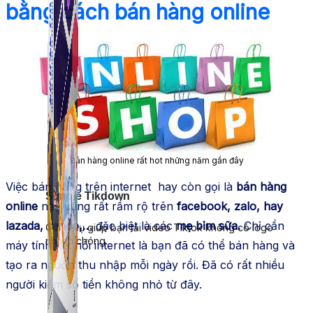
bằng cách bán hàng online
Bán hàng online rất hot những năm gần đây
Việc bán hàng trên internet hay còn gọi là
bán hàng
Simple Tikdown
online
này cũng rất rầm rộ trên
facebook, zalo, hay
lazada, sendo,…
đặc biệt là các
mẹ bỉm sữa.
Chỉ cần
Công cụ giúp bạn tải video Tiktok không có logo
nhanh chóng.
máy tính kết nối internet là bạn đã có thể bán hàng và
tạo ra nguồn thu nhập mỗi ngày rồi. Đã có rất nhiều
người kiếm số tiền không nhỏ từ đây.