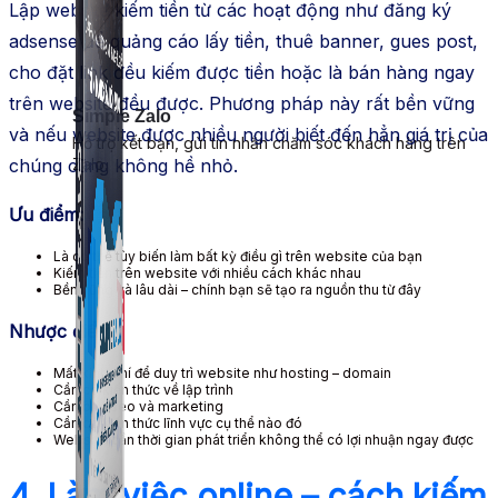
Lập website kiếm tiền từ các hoạt động như đăng ký
adsense để quảng cáo lấy tiền, thuê banner, gues post,
cho đặt link đều kiếm được tiền hoặc là bán hàng ngay
trên website đều được. Phương pháp này rất bền vững
Simple Zalo
và nếu website được nhiều người biết đến hẳn giá trị của
Hỗ trợ kết bạn, gửi tin nhắn chăm sóc khách hàng trên
Zalo.
chúng cũng không hề nhỏ.
Ưu điểm:
Là có thể tùy biến làm bất kỳ điều gì trên website của bạn
Kiếm tiền trên website với nhiều cách khác nhau
Bền vững và lâu dài – chính bạn sẽ tạo ra nguồn thu từ đây
Nhược điểm:
Mất kinh phí để duy trì website như hosting – domain
Cần có kiến thức về lập trình
Cần biết seo và marketing
Cần có kiến thức lĩnh vực cụ thể nào đó
Website cần thời gian phát triển không thể có lợi nhuận ngay được
4. Làm việc online – cách kiếm