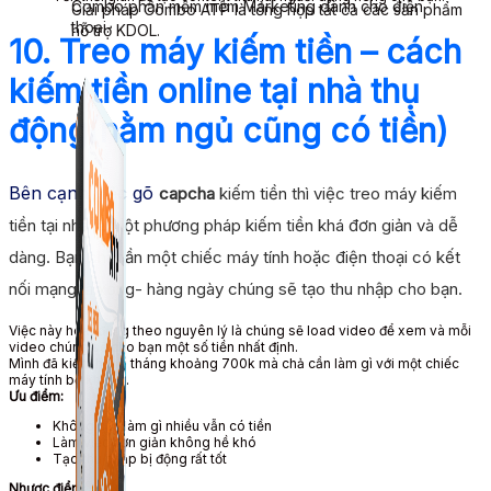
Combo phần mềm mềm Marketing dành cho điện
Giải pháp Combo ATP là tổng hợp tất cả các sản phẩm
thoại.
hỗ trợ KDOL.
10. Treo máy kiếm tiền – cách
kiếm tiền online tại nhà thụ
động(nằm ngủ cũng có tiền)
Bên cạnh việc gõ
capcha
kiếm tiền thì việc treo máy kiếm
tiền tại nhà là một phương pháp kiếm tiền khá đơn giản và dễ
dàng. Bạn chỉ cần một chiếc máy tính hoặc điện thoại có kết
nối mạng là xong- hàng ngày chúng sẽ tạo thu nhập cho bạn.
Việc này hoạt động theo nguyên lý là chúng sẽ load video để xem và mỗi
video chúng sẽ cho bạn một số tiền nhất định.
Mình đã kiếm hàng tháng khoảng 700k mà chả cần làm gì với một chiếc
máy tính bỏ không.
Ưu điểm:
Không cần làm gì nhiều vẫn có tiền
Làm việc đơn giản không hề khó
Tạo thu nhập bị động rất tốt
Nhược điểm: