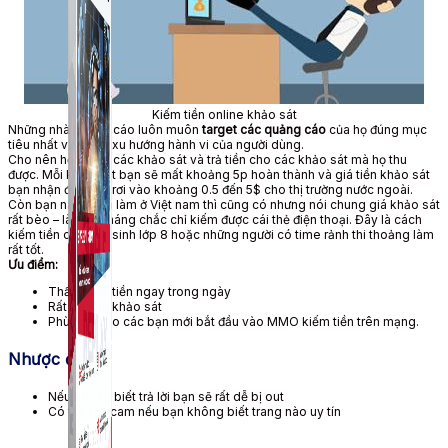
Kiếm tiền online khảo sát
Những nhà quảng cáo luôn muôn
target các quảng cáo
của họ đúng mục
tiêu nhất và kể cả xu hướng hành vi của người dùng.
Cho nên họ tạo ra các khảo sát và trả tiền cho các khảo sát mà họ thu
được. Mỗi khảo sát bạn sẽ mất khoảng 5p hoàn thành và giá tiền khảo sát
bạn nhận được sẽ rơi vào khoảng 0.5 đến 5$ cho thị trường nước ngoài.
Còn bạn nào thích làm ở Việt nam thì cũng có nhưng nói chung giá khảo sát
rất bèo – làm cả tháng chắc chỉ kiếm được cái thẻ điện thoại. Đây là cách
kiếm tiền cho học sinh lớp 8 hoặc những người có time rảnh thi thoảng làm
rất tốt.
Ưu điểm:
Thấy được tiền ngay trong ngày
Rất dễ làm khảo sát
Phù hợp cho các bạn mới bắt đầu vào MMO kiếm tiền trên mạng.
Nhược điểm:
Nếu không biết trả lời bạn sẽ rất dễ bị out
Có thể bị scam nếu bạn không biết trang nào uy tín