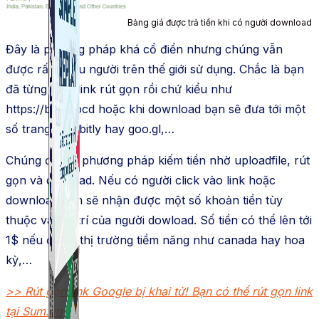
Bảng giá được trả tiền khi có người download
Đây là phương pháp khá cổ điển nhưng chúng vẫn
được rất nhiều người trên thế giới sử dụng. Chắc là bạn
đã từng thấy link rút gọn rồi chứ kiểu như
https://bitly.abcd hoặc khi download bạn sẽ đưa tới một
số trang như bitly hay goo.gl,…
Chúng đều là phương pháp kiếm tiền nhờ uploadfile, rút
gọn và dowload. Nếu có người click vào link hoặc
download bạn sẽ nhận được một số khoản tiền tùy
thuộc vào vị trí của người dowload. Số tiền có thể lên tới
1$ nếu ở các thị trường tiềm năng như canada hay hoa
kỳ,…
>> Rút gọn link Google bị khai tử! Bạn có thể rút gọn link
tại Sum.vn