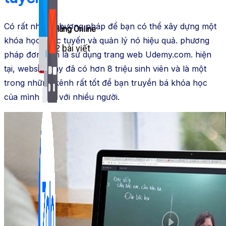
Có rất nhiều
phương pháp
để bạn có thể
xây dựng
một
Bán Hàng Online
khóa học
Trực tuyến
và quản lý nó hiệu quả.
phương
2,632 bài viết
pháp
đơn giản là
sử dụng
trang
web
Udemy.com.
hiện
New
tại
,
website
này đã có hơn 8 triệu
sinh viên
và là một
trong những kênh
rất tốt
để bạn
truyền bá
khóa học
của mình đến với nhiều người.
Kiến Thức Website
309 bài viết