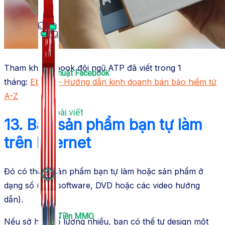
Tham khảo Ebook đội ngũ ATP đã viết trong 1
Thủ Thuật Facebook
tháng:
Ebook – Hướng dẫn kinh doanh bán bảo hiểm từ
A-Z
536 bài viết
13. Bán sản phẩm bạn tự làm
trên Internet
Đó có thể là sản phẩm bạn tự làm hoặc sản phẩm ở
dạng số (như
software
, DVD hoặc các video hướng
dẫn).
Kiếm Tiền MMO
Nếu sở hữu số lượng nhiều, bạn có thể tự
design
một