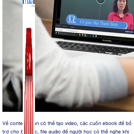
Zalo Marketing
104 bài viết
New
Về
content
, bạn có thể tạo video, các cuốn
ebook
để bổ
trợ cho bài học, file audio để người học có thể nghe khi