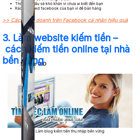
Thời gian đầu sẽ khó khăn vì chưa ai biết đến bạn
Rác newfeed facebook của bạn vì để bán hàng
>> Cách kinh doanh trên Facebook cá nhân hiệu quả
3. Làm website kiếm tiền –
cách kiếm tiền online tại nhà
bền vững
Simple UID
Quét UID Facebook: UID profile, UID group, danh
sách tương tác
Làm blog kiếm tiền thu nhập bền vững