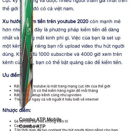
Cực kỳ nổi tiếng và được nhiều người tham gia nhất trên
thế giới trong đó có cả việt nam.
Xu hướng kiếm tiền trên youtube 2020
còn mạnh mẽ
hơn nhiều khi đây là phương pháp kiếm tiền dễ dàng
nhất và không mất kinh phí gì. Việc của bạn là set up
một kênh cho riêng bạn rồi upload video thu hút người
dùng. Khi đã đủ 1000 subscribe và 4000 giờ xem trên
kênh của bạn, bạn có thể bật quảng cáo để kiếm tiền.
Ưu điểm:
Rất bền vì youtube là một trang mạng cực lớn của thế giới
Nếu biế cách có thể kiếm hàng ngàn đô mỗi tháng
Rất dễ để setup kênh cũng như upvideo
Thích hợp ngay cả với người ít hiểu biết về internet
Nhược điểm:
Combo ATP Mobile
Sẽ dễ thất bại nếu không kiên trì
Cạnh tranh cao
Combo ATP
Tốn thời gian để tạo content thu hút người dùng riêng cho bạn.