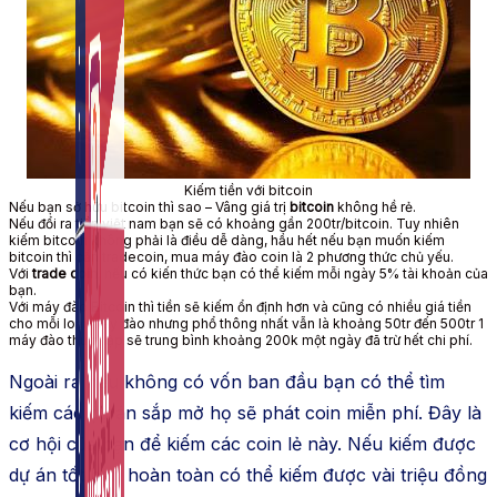
Auto Viral Content
Công cụ đặt lịch, đăng bài tự động cho hàng loạt
Fanpage.
Kiếm tiền với bitcoin
Nếu bạn sở hữu bitcoin thì sao – Vâng giá trị
bitcoin
không hề rẻ.
Nếu đổi ra tiền việt nam bạn sẽ có khoảng gần 200tr/bitcoin. Tuy nhiên
kiếm bitcoin không phải là điều dễ dàng, hầu hết nếu bạn muốn kiếm
bitcoin thì cần tradecoin, mua máy đào coin là 2 phương thức chủ yếu.
Với
trade coin
, nếu có kiến thức bạn có thể kiếm mỗi ngày 5% tài khoản của
bạn.
Với máy đào Bitcoin thì tiền sẽ kiếm ổn định hơn và cũng có nhiều giá tiền
cho mỗi loại máy đào nhưng phổ thông nhất vẫn là khoảng 50tr đến 500tr 1
máy đào thu nhập sẽ trung bình khoảng 200k một ngày đã trừ hết chi phí.
Ngoài ra nếu không có vốn ban đầu bạn có thể tìm
kiếm các dự án sắp mở họ sẽ phát coin miễn phí. Đây là
cơ hội của bạn để kiếm các coin lẻ này. Nếu kiếm được
dự án tốt bạn hoàn toàn có thể kiếm được vài triệu đồng