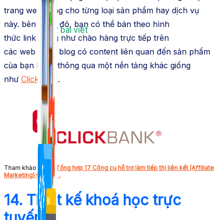
trang
web
riêng cho từng loại sản phẩm hay dịch vụ
này.
bên cạnh đó
, bạn có thể bán theo hình
1,422 bài viết
thức
link
giống như
chào hàng trực tiếp trên
các
web
hoặc blog có
content
liên quan đến sản phẩm
của bạn hoặc thông qua một
nền tảng
khác
giống
như
ClickBank
.
Tham khảo thêm:
Tổng hợp 17 Công cụ hỗ trợ làm tiếp thị liên kết (Affiliate
Marketing) tốt nhất .
14. Thiết kế khoá học trực
tuyến