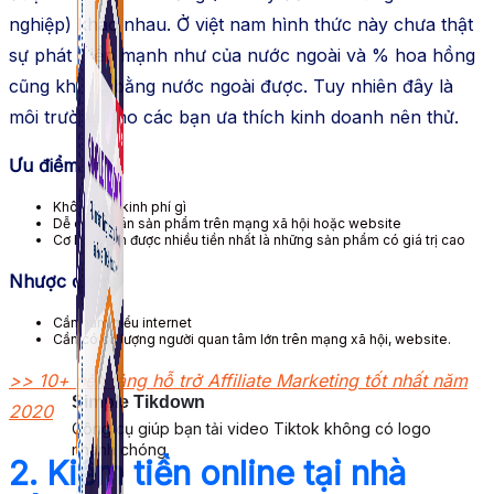
nghiệp) khác nhau. Ở việt nam hình thức này chưa thật
sự phát triển mạnh như của nước ngoài và % hoa hồng
cũng không bằng nước ngoài được. Tuy nhiên đây là
môi trường cho các bạn ưa thích kinh doanh nên thử.
Ưu điểm:
Không tốn kinh phí gì
Dễ dàng bán sản phẩm trên mạng xã hội hoặc website
Cơ hội kiếm được nhiều tiền nhất là những sản phẩm có giá trị cao
Nhược điểm:
Cần ham hiểu internet
Cần có số lượng người quan tâm lớn trên mạng xã hội, website.
>> 10+ nền tảng hỗ trở Affiliate Marketing tốt nhất năm
Simple Tikdown
2020
Công cụ giúp bạn tải video Tiktok không có logo
nhanh chóng.
2. Kiếm tiền online tại nhà