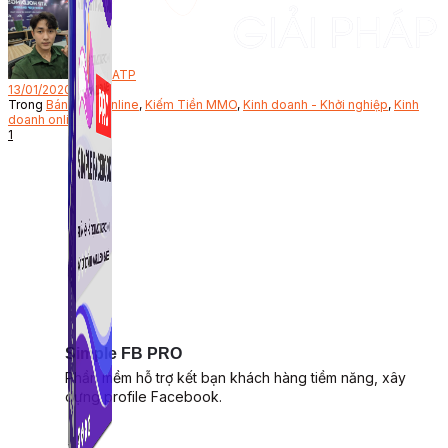
Bởi
ATP
13/01/2020
Trong
Bán hàng online
,
Kiếm Tiền MMO
,
Kinh doanh - Khởi nghiệp
,
Kinh
doanh online
1
Simple FB PRO
Phần mềm hỗ trợ kết bạn khách hàng tiềm năng, xây
dựng profile Facebook.