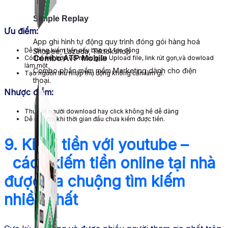
Simple Replay
Ưu điểm:
App ghi hình tự động quy trình đóng gói hàng hoá
Dễ dàng kiếm tiền nếu bạn có fan đông
Shopee, Lazada, Tiktokshop
Có thể kết hợp với nhau giữa Upload file, link rút gọn,và dowload
Combo ATP Mobile
làm một
Combo phần mềm mềm Marketing dành cho điện
Tạo nguồn thu nhập thụ động không cần làm gì.
thoại.
Nhược điểm:
Thu hút người download hay click không hề dễ dàng
Dễ nản chí khi thời gian đầu chưa kiếm được tiền.
9. Kiếm tiền với youtube –
cách kiếm tiền online tại nhà
được ưa chuộng tìm kiếm
nhiều nhất