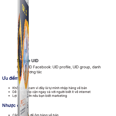
Simple UID
Quét UID Facebook: UID profile, UID group, danh
sách tương tác
Ưu điểm:
Không lo scam vì đây là tự mình nhập hàng về bán
Dễ dàng tiếp cận ngay cả với người biết ít về internet
Lợi nhuận lớn nếu bạn biết marketing
Nhược điểm:
Cần có vốn đề ôm hàng về bán