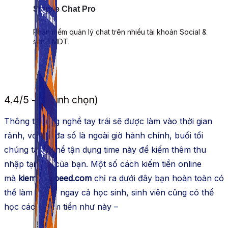
Simple Chat Pro
Phần mềm quản lý chat trên nhiều tài khoản Social &
sàn TMDT.
4.4/5 - (9 bình chọn)
Thông thường nghề tay trái sẽ được làm vào thời gian
rảnh, với đại đa số là ngoài giờ hành chính, buổi tối
chúng ta có thể tận dụng time này để kiếm thêm thu
nhập tại nhà của bạn. Một số cách kiếm tiền online
mà
kiemtienspeed.com
chỉ ra dưới đây bạn hoàn toàn có
thể làm được, ngay cả học sinh, sinh viên cũng có thể
học cách kiếm tiền như này –