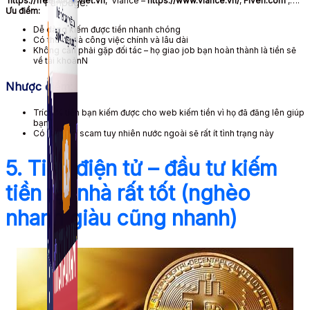
https://freelancerviet.vn
, Vlance –
https://www.vlance.vn/
,
Fiverr.com
,….
Fanpage.
Ưu điểm:
Dễ dàng kiếm được tiền nhanh chóng
Có thể coi là công việc chính và lâu dài
Không cần phải gặp đối tác – họ giao job bạn hoàn thành là tiền sẽ
về tài khoảnN
Nhược điểm:
Trích % tiền bạn kiếm được cho web kiếm tiền vì họ đã đăng lên giúp
bạn
Có thể gặp scam tuy nhiên nước ngoài sẽ rất ít tình trạng này
5. Tiền điện tử – đầu tư kiếm
tiền tại nhà rất tốt (nghèo
nhanh giàu cũng nhanh)