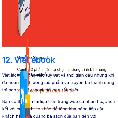
Kiếm Tiền MMO
1,422 bài viết
Combo Special
12. Viết ebook
Combo 3 phần mềm tự chọn: chương trình bán hàng
mà ATPTeam triển khai.
Viết lách là công việc tuy vất vả thời gian đầu nhưng khi
đã
hoàn thành
xong tác phẩm và
truyền bá
thành công
thì bạn sẽ thấy thoải mái hơn rất nhiều.
Xem thêm phần mềm khác
Bạn có thể bán
tài liệu
trên trang
web
cá nhân hoặc
liên
Xem thêm phần mềm khác
kết
với các
website
khác để tăng khả năng tiếp cận
khách hàng và
quảng bá
sách của bạn đến với