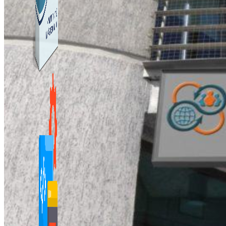
Kiếm Tiền MMO
1,422 bài viết
Combo Special
Combo 3 phần mềm tự chọn: chương trình bán hàng
mà ATPTeam triển khai.
Xem thêm phần mềm khác
Xem thêm phần mềm khác