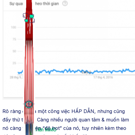
Thủ Thuật Facebook
536 bài viết
Rõ ràng đây là một công việc HẤP DẪN, nhưng cũng
đầy thử thách. Càng nhiều người quan tâm & muốn làm
nó càng thể hiện “độ hot” của nó, tuy nhiên kèm theo
Kiếm Tiền MMO