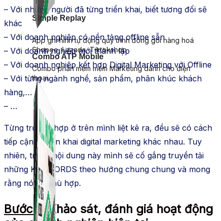
– Với những người đã từng triển khai, biết tương đối sẽ
Simple Replay
khác
– Với doanh nghiệp có nền tảng offline sẵn
App ghi hình tự động quy trình đóng gói hàng hoá
Shopee, Lazada, Tiktokshop
– Với doanh nghiệp mới thành lập
Combo ATP Mobile
– Với doanh nghiệp kết hợp Digital Marketing với Offline
Combo phần mềm mềm Marketing dành cho điện
thoại.
– Với từng ngành nghề, sản phẩm, phân khúc khách
hàng,…
– …
Từng trường hợp ở trên mình liệt kê ra, đều sẽ có cách
tiếp cận & triển khai digital marketing khác nhau. Tuy
nhiên, trong nội dung này mình sẽ cố gắng truyền tải
những KEYWORDS theo hướng chung chung và mong
rằng nó sẽ phù hợp.
Bước 1:
Khảo sát, đánh giá hoạt động