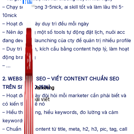
– Chạy song song 3-5nick, ai skill tốt và làm lâu thì 5-
10nick
– Hoạt động này duy trì đều mỗi ngày
– Nên áp dụng một số tools tự động đặt lịch, nuôi acc
đang dev sắp launching của cty để quản trị nhiều profile
– Duy trì reach, kích cầu bằng content hợp lý, làm hoạt
động branding
– …
2. WEBSITE & SEO – VIẾT CONTENT CHUẨN SEO
TRÊN SITE (10-15%)
Zalo Marketing
– Hoạt động này đòi hỏi mỗi marketer cần phải biết và
104 bài viết
có kiến thức về nó
New
– Hiểu thị trường, hiểu keywords, đo lường và cảm
keywords tốt
– Chuẩn hóa content từ title, meta, h2, h3, pic, tag, call