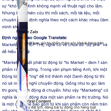
sự “khó ác”. Mình không mạnh về thuật ngữ cho lắm.
Nhưng khi nghiên cứu thì mỗi sách, mỗi tài liệu, mỗi
chuyên gia lại định nghĩa theo một cách khác nhau (làm
mình khá rối).
Simple Zalo
Định nghĩa theo Google Transtate:
Hỗ trợ kết bạn, gửi tin nhắn chăm sóc khách hàng trên
Marketing = TIẾP THỊ, nghe có vẻ chưa đủ “độ phê” và
Zalo.
dễ hiểu lắm. 😀
“Marketing xuất phát từ động từ “to Market – đem 1 sản
phẩm ra thị trường. Trong văn phạm tiếng Anh, khi một
Động từ thêm “ing” để trở thành một Danh động từ thì
nó sẽ mang ý nghĩ chuyển động. Giống như to go: làm
thì going: hành động di chuyển. Như vậy “Marketing” có
nghĩa là hành động đưa một sản phẩm ra thị trường. Nó
Auto Viral Content
là một chuỗi hệ bao gồm từ khi sản phẩm còn nằm trên
Công cụ đặt lịch, đăng bài tự động cho hàng loạt
giấy cho đến khi đến tay người tiêu dùng và chết đi.” –