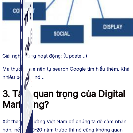
Simple Instagram
Phần mềm gửi follow, nhắn tin, nuôi nick Instagram.
Giải nghĩa từng hoạt động: (Update…)
Mà thực ra: ae nên tự search Google tìm hiểu thêm. Khá
nhiều post về nó…
3. Tầm quan trọng của Digital
Marketing?
Xét theo thị trường Việt Nam để chúng ta dễ cảm nhận
hơn, nếu là 10-20 năm trước thì nó cũng không quan