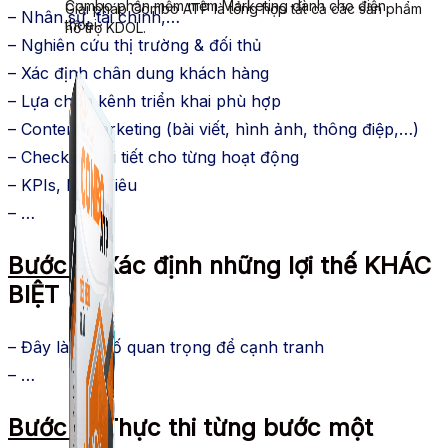
Combo phần mềm mềm Marketing dành cho điện
Giải pháp Combo ATP là tổng hợp tất cả các sản phẩm
– Nhân sự, tài chính,…
thoại.
hỗ trợ KDOL.
– Nghiên cứu thị trường & đối thủ
– Xác định chân dung khách hàng
– Lựa chọn kênh triển khai phù hợp
– Content marketing (bài viết, hình ảnh, thông điệp,…)
– Checklist chi tiết cho từng hoạt động
– KPIs, Mục Tiêu
– …
Bước 4:
Xác định những lợi thế KHÁC
BIỆT
– Đây là yếu tố quan trọng để cạnh tranh
– …
Bước 5:
Thực thi từng bước một