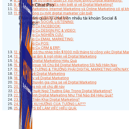
8. Làm sao để trở thành Quản Lý Với Hoạt Động Digital Marketing?
9. Chủ doanh nghiệp SMEs nên biết gì về Digital Marketing?
Simple Chat Pro
10. Digital Marketing, Internet Marketing và Online Marketing có gì k
11. Những công cụ một digital marketer cần biết
Công Cụ WEBSITE & SEO:
Phần mềm quản lý chat trên nhiều tài khoản Social &
Công Cụ SOCIAL LISTENING:
sàn TMDT.
Công Cụ FACEBOOK:
Công Cụ DESIGN PIC & VIDEO:
Công Cụ NGHIÊN CỨU:
Công Cụ EMAIL MARKETING:
Công Cụ POS:
Công Cụ CRM & ERP:
12. Cách để có thu nhập trên $1000 mỗi tháng từ công việc Digital Ma
13. Những sai lầm & ngộ nhận về Digital Marketing
14. Tự Học Digital Marketing Hiệu Quả
15. Những Group Về Chủ Đề Digital Marketing Sôi Nổi Hiện Nay
16. CÁC ĐỐI TƯỢNG & TRƯỜNG PHÁI DIGITAL MARKETING HIỆN NAY
17. Tài liệu về Digital Marketing
18. Sách hay về Digital Marketing
19. Những chuyên gia chia sẻ về Digital Marketing
20. Các blog nói về chủ đề này
21. Những Thuật Ngữ Thường Gặp Trong Digital Marketing?
22. Chọn Kênh Digital Marketing Như Thế Nào Để Hiệu Quả?
23. Chi Phí Triển Khai Digital Marketing?
24. NHỮNG XU HƯỚNG CỦA TƯƠNG LAI???
25. CÁC TIPS ĐỂ LÀM VIỆC HIỆU QUẢ: