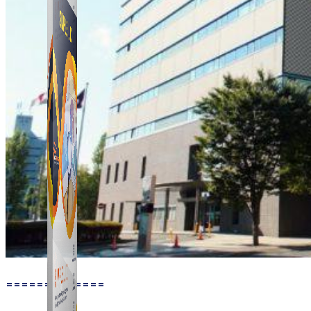
Simple UID
Quét UID Facebook: UID profile, UID group, danh
sách tương tác
=============