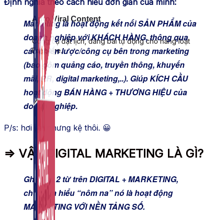
Định nghĩa theo cách hiểu đơn giản của mình:
Auto Viral Content
Marketing là hoạt động kết nối SẢN PHẨM của
doanh nghiệp với KHÁCH HÀNG, thông qua
Công cụ đặt lịch, đăng bài tự động cho hàng loạt
các chiến lược/công cụ bên trong marketing
Fanpage.
(bao gồm quảng cáo, truyền thông, khuyến
mãi, PR, digital marketing,..). Giúp KÍCH CẦU
hoạt động BÁN HÀNG + THƯƠNG HIỆU của
doanh nghiệp.
P/s: hơi sai nhưng kệ thôi. 😀
=> VẬY DIGITAL MARKETING LÀ GÌ?
Ghép lại 2 từ trên DIGITAL + MARKETING,
chúng ta hiểu “nôm na” nó là hoạt động
MARKETING VỚI NỀN TẢNG SỐ.