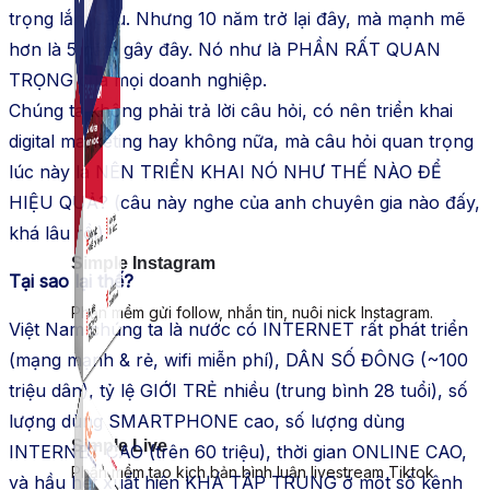
trọng lắm đâu. Nhưng 10 năm trở lại đây, mà mạnh mẽ
hơn là 5 năm gây đây. Nó như là PHẦN RẤT QUAN
TRỌNG của mọi doanh nghiệp.
Chúng ta không phải trả lời câu hỏi, có nên triển khai
digital marketing hay không nữa, mà câu hỏi quan trọng
lúc này là NÊN TRIỂN KHAI NÓ NHƯ THẾ NÀO ĐỂ
HIỆU QUẢ? (câu này nghe của anh chuyên gia nào đấy,
khá lâu rồi).
Simple Instagram
Tại sao lại thế?
Phần mềm gửi follow, nhắn tin, nuôi nick Instagram.
Việt Nam chúng ta là nước có INTERNET rất phát triển
(mạng mạnh & rẻ, wifi miễn phí), DÂN SỐ ĐÔNG (~100
triệu dân), tỷ lệ GIỚI TRẺ nhiều (trung bình 28 tuổi), số
lượng dùng SMARTPHONE cao, số lượng dùng
Simple Live
INTERNET CAO (trên 60 triệu), thời gian ONLINE CAO,
Phần mềm tạo kịch bản bình luận livestream Tiktok
và hầu hết xuất hiện KHÁ TẬP TRUNG ở một số kênh