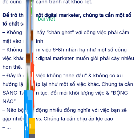
đó cũng là sự cạnh tranh rất khốc liệt.
Để trở thành một digital marketer, chúng ta cần một số
1,422 bài viết
tố chất sau:
– Không cảm thấy “chán ghét” với công việc phải cắm
mặt vào máy tính
– Không chỉ làm việc 6-8h nhàn hạ như một số công
việc khác, một digital marketer muốn giỏi phải cày nhiều
hơn thế.
– Đây là công việc không “nhẹ đầu” & không có xu
hướng lặp đi lặp lại như một số việc khác. Chúng ta cần
SÁNG TẠO liên tục, đổi mới khối lượng việc & “ĐỘNG
NÃO”
– Não bộ vận động nhiều đồng nghĩa với việc bạn sẽ
gặp nhiều stress. Chúng ta cần chịu áp lực cao
– …