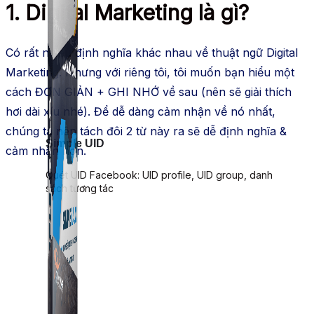
1. Digital Marketing là gì?
Có rất nhiều định nghĩa khác nhau về thuật ngữ Digital
Marketing. Nhưng với riêng tôi, tôi muốn bạn hiểu một
cách ĐƠN GIẢN + GHI NHỚ về sau (nên sẽ giải thích
hơi dài xíu nhé). Để dễ dàng cảm nhận về nó nhất,
chúng ta nên tách đôi 2 từ này ra sẽ dễ định nghĩa &
Simple UID
cảm nhận hơn.
Quét UID Facebook: UID profile, UID group, danh
sách tương tác