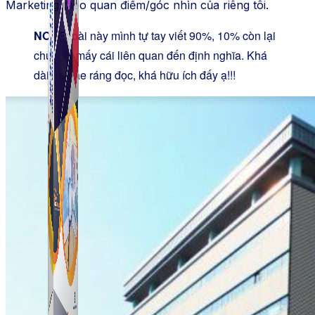
Marketing theo quan điểm/góc nhìn của riêng tôi.
NOTE:
bài này mình tự tay viết 90%, 10% còn lại
chủ yếu mấy cái liên quan đến định nghĩa. Khá
dài nên ae ráng đọc, khá hữu ích đấy ạ!!!
Simple Tikdown
Công cụ giúp bạn tải video Tiktok không có logo
nhanh chóng.