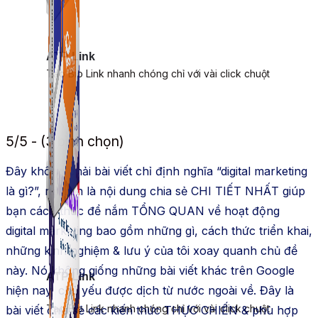
ATP Link
Tạo Bio Link nhanh chóng chỉ với vài click chuột
5/5 - (3 bình chọn)
Đây không phải bài viết chỉ định nghĩa “digital marketing
là gì?”, nó còn là nội dung chia sẻ CHI TIẾT NHẤT giúp
bạn cách thức để nắm TỔNG QUAN về hoạt động
digital marketing bao gồm những gì, cách thức triển khai,
những kinh nghiệm & lưu ý của tôi xoay quanh chủ đề
này. Nó không giống những bài viết khác trên Google
ATP Link
hiện nay, chủ yếu được dịch từ nước ngoài về. Đây là
Tạo Bio Link nhanh chóng chỉ với vài click chuột
bài viết chia sẻ các kiến thức THỰC CHIẾN & phù hợp