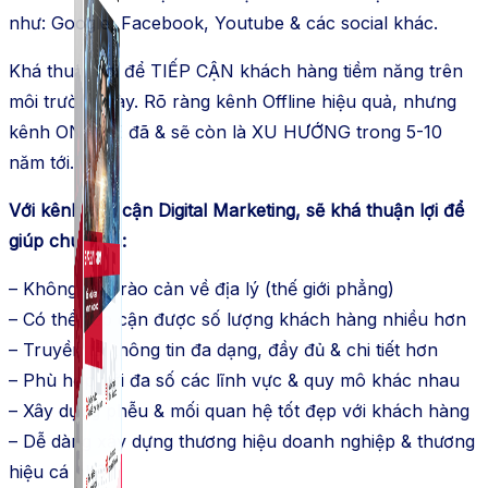
như: Google, Facebook, Youtube & các social khác.
Khá thuận lợi để TIẾP CẬN khách hàng tiềm năng trên
môi trường này. Rõ ràng kênh Offline hiệu quả, nhưng
kênh ONLINE đã & sẽ còn là XU HƯỚNG trong 5-10
năm tới.
Với kênh tiếp cận Digital Marketing, sẽ khá thuận lợi để
giúp chúng ta:
– Không còn rào cản về địa lý (thế giới phẳng)
– Có thể tiếp cận được số lượng khách hàng nhiều hơn
– Truyền tải thông tin đa dạng, đầy đủ & chi tiết hơn
– Phù hợp với đa số các lĩnh vực & quy mô khác nhau
– Xây dựng phễu & mối quan hệ tốt đẹp với khách hàng
– Dễ dàng xây dựng thương hiệu doanh nghiệp & thương
hiệu cá nhân