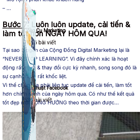
– …
Bước 7:
Luôn luôn update, cải tiến &
Công Cụ Marketing
làm tốt hơn NGÀY HÔM QUA!
1,066 bài viết
Tại sao Slogan của Cộng Đồng Digital Marketing lại là
“NEVER STOP LEARNING”. Vì đây chính xác là hoạt
động rất rộng & thay đổi cực kỳ nhanh, song song đó là
sự cạnh tranh rất khốc liệt.
Vì thế chúng ta phải liên tục update để cải tiến, làm tốt
Thủ Thuật Facebook
hơn chính mình của ngày hôm qua. Có như thế kết quả
536 bài viết
tốt đẹp mới CỘNG HƯỞNG theo thời gian được…