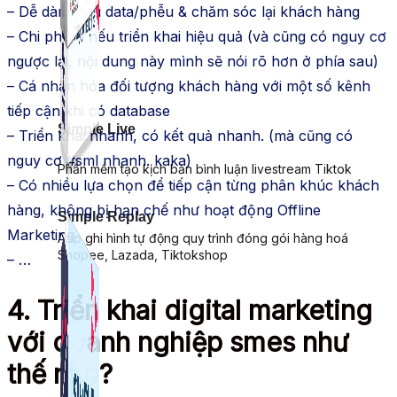
– Dễ dàng thu data/phễu & chăm sóc lại khách hàng
– Chi phí rẻ nếu triển khai hiệu quả (và cũng có nguy cơ
ngược lại, nội dung này mình sẽ nói rõ hơn ở phía sau)
– Cá nhân hóa đối tượng khách hàng với một số kênh
tiếp cận khi có database
Simple Live
– Triển khai nhanh, có kết quả nhanh. (mà cũng có
nguy cơ #sml nhanh. kaka)
Phần mềm tạo kịch bản bình luận livestream Tiktok
– Có nhiều lựa chọn để tiếp cận từng phân khúc khách
hàng, không bị hạn chế như hoạt động Offline
Simple Replay
Marketing
App ghi hình tự động quy trình đóng gói hàng hoá
Shopee, Lazada, Tiktokshop
– …
4. Triển khai digital marketing
với doanh nghiệp smes như
thế nào?