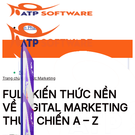
Sản Phẩm
Sản Phẩm
Trang chủ
Kiến thức Marketing
FULL KIẾN THỨC NỀN
VỀ DIGITAL MARKETING
THỰC CHIẾN A – Z