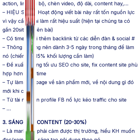
action, link nội bộ, chèn video, độ dài, content hay,…
– HIỆU SUẤT. Hoạt động viết bài này rất tốn nguồn lực
vì vậy cần phải làm rất hiệu suất (hiện tại chúng ta có
gần 20site để lên bài)
– Có time thì đi thêm backlink từ các diễn đàn & social #
– Thông thường nên dành 3-5 ngày trong tháng để làm
nó (chiếm 10-15% khối lượng cần làm)
– Đề xuất hướng tối ưu SEO cho site, fix content site phù
hợp hơn theo time
– Tự làm sale page về sản phẩm mới, về nội dung gì đó
mới khi cần
– Từ tài nguyên profile FB nổ lực kéo traffic cho site
– …
3. SÁNG TẠO CONTENT (20-30%)
– Là marketer phải cảm được thị trường, hiểu KH muốn
đọc/xem gì và sáng tạo nội dung theo nó