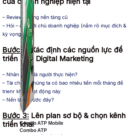
của doanh nghiệp hiện tại
– Review những nền tảng cũ
– Hỏi – đáp với chủ doanh nghiệp (nắm rõ mục đích &
kỳ vọng)
Bước 2:
Xác định các nguồn lực để
triển khai Digital Marketing
– Nhân sự: ai là người thực hiện?
– Tài chính: chúng ta có bao nhiêu tiền mỗi tháng để
trienr khai hoạt động này
– Nền tảng trước đây?
Bước 3:
Lên plan sơ bộ & chọn kênh
triển khai
Combo ATP Mobile
Combo ATP