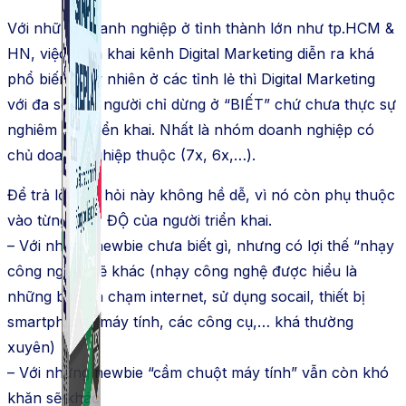
Với những doanh nghiệp ở tỉnh thành lớn như tp.HCM &
HN, việc triển khai kênh Digital Marketing diễn ra khá
phổ biến. Tuy nhiên ở các tỉnh lẻ thì Digital Marketing
với đa số mọi người chỉ dừng ở “BIẾT” chứ chưa thực sự
nghiêm túc triển khai. Nhất là nhóm doanh nghiệp có
chủ doanh nghiệp thuộc (7x, 6x,…).
Để trả lời câu hỏi này không hề dễ, vì nó còn phụ thuộc
vào từng CẤP ĐỘ của người triển khai.
– Với những newbie chưa biết gì, nhưng có lợi thế “nhạy
công nghệ” sẽ khác (nhạy công nghệ được hiểu là
những bạn va chạm internet, sử dụng socail, thiết bị
smartphone, máy tính, các công cụ,… khá thường
xuyên)
– Với những newbie “cầm chuột máy tính” vẫn còn khó
khăn sẽ khác