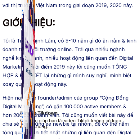
với thị trường Việt Nam trong giai đoạn 2019, 2020 này.
GIỚI THIỆU:
Tôi là Trần Thịnh Lâm, có 9-10 năm gì đó ăn nằm & kinh
doanh trên môi trường online. Trải qua nhiều ngành
nghề kinh doanh, nhiều hoạt động liên quan đến Digital
Marketing. Thời điểm 2019 này tôi cũng muốn TỔNG
HỢP & ĐÚC KẾT lại những gì mình suy nghĩ, mình biết
xoay quanh hoạt động này.
Hiện nay tôi là founder/admin của group “Cộng Đồng
Digital Marketing”, có gần 100.000 active members &
Simple Tikdown
hơn 200.000 thành viên. Tôi cũng muốn viết bài này để
Công cụ giúp bạn tải video Tiktok không có logo
chia sẻ với những ae newbie tại nhóm, để có thể nắm
nhanh chóng.
tổng quan & chi tiết nhất những gì liên quan đến Digital