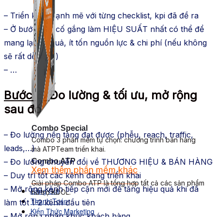
– Triển khai mạnh mẽ với từng checklist, kpi đã đề ra
– Ở bước này cố gắng làm HIỆU SUẤT nhất có thể để
mang lại kết quả, ít tốn nguồn lực & chi phí (nếu không
sẽ rất dễ #sml)
– …
Bước 6:
Đo lường & tối ưu, mở rộng
sau đó
Combo Special
– Đo lường nền tảng đạt được (phễu, reach, traffic,
Combo 3 phần mềm tự chọn: chương trình bán hàng
leads,…)
mà ATPTeam triển khai.
Combo ATP
– Đo lường chuyển đổi về THƯƠNG HIỆU & BÁN HÀNG
Xem thêm phần mềm khác
– Duy trì tốt các kênh đang triển khai
Xem thêm phần mềm khác
Giải pháp Combo ATP là tổng hợp tất cả các sản phẩm
– Mở rộng kênh tiếp cận mới để tăng hiệu quả khi đã
Bảng Giá
hỗ trợ KDOL.
Thanh Toán
làm tốt 1-2 kênh đầu tiên
Kiến Thức Marketing
– Mở rộng phân khúc khách hàng