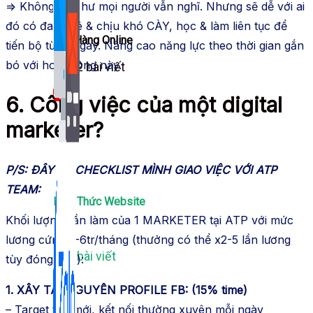
=> Không dễ như mọi người vẫn nghĩ. Nhưng sẽ dễ với ai
đó có đam mê & chịu khó CÀY, học & làm liên tục để
Bán Hàng Online
tiến bộ từng ngày. Nâng cao năng lực theo thời gian gắn
bó với hoạt động này.
2,632 bài viết
New
6. Công việc của một digital
marketer?
P/S: ĐÂY LÀ CHECKLIST MÌNH GIAO VIỆC VỚI ATP
TEAM:
Kiến Thức Website
Khối lượng cần làm của 1 MARKETER tại ATP với mức
lương cứng 5-6tr/tháng (thưởng có thể x2-5 lần lương
309 bài viết
tùy đóng góp):
1. XÂY TÀI NGUYÊN PROFILE FB: (15% time)
– Target tệp mới, kết nối thường xuyên mỗi ngày