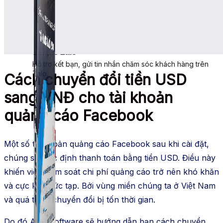
Simple Zalo
Hỗ trợ kết bạn, gửi tin nhắn chăm sóc khách hàng trên
Zalo.
Cách chuyển đổi tiền USD
sang VNĐ cho tài khoản
quảng cáo Facebook
Một số tài khoản quảng cáo Facebook sau khi cài đặt,
chúng sẽ mặc định thanh toán bằng tiền USD. Điều này
khiến việc kiểm soát chi phí quảng cáo trở nên khó khăn
và cực kỳ phức tạp. Bởi vùng miền chúng ta ở Việt Nam
và quá trình chuyển đổi bị tốn thời gian.
Do đó ATP Software sẽ hướng dẫn bạn cách chuyển