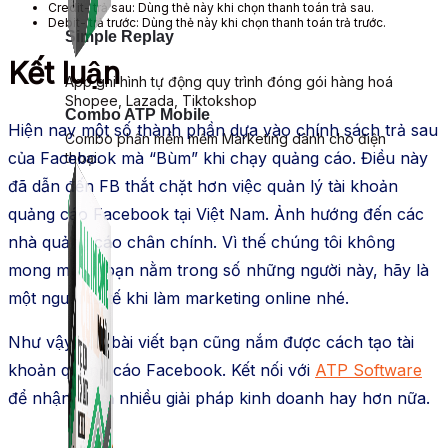
Credit- trả sau: Dùng thẻ này khi chọn thanh toán trả sau.
Debit- trả trước: Dùng thẻ này khi chọn thanh toán trả trước.
Simple Replay
Kết luận
App ghi hình tự động quy trình đóng gói hàng hoá
Shopee, Lazada, Tiktokshop
Combo ATP Mobile
Hiện nay một số thành phần dựa vào chính sách trả sau
Combo phần mềm mềm Marketing dành cho điện
của Facebook mà “Bùm” khi chạy quảng cáo. Điều này
thoại.
đã dẫn đến FB thắt chặt hơn việc quản lý tài khoản
quảng cáo Facebook tại Việt Nam. Ảnh hướng đến các
nhà quảng cáo chân chính. Vì thế chúng tôi không
mong muốn bạn nằm trong số những người này, hãy là
một người tử tế khi làm marketing online nhé.
Như vậy qua bài viết bạn cũng nắm được cách tạo tài
khoản quảng cáo Facebook. Kết nối với
ATP Software
để nhận thêm nhiều giải pháp kinh doanh hay hơn nữa.