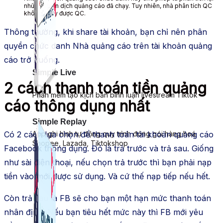
những chiến dịch quảng cáo đã chạy. Tuy nhiên, nhà phân tích QC
không chạy được QC.
Thông thường, khi share tài khoản, bạn chỉ nên phân
quyền chức danh Nhà quảng cáo trên tài khoản quảng
cáo trở xuống.
Simple Live
2 cách thanh toán tiền quảng
Phần mềm tạo kịch bản bình luận livestream Tiktok
cáo thông dụng nhất
Simple Replay
App ghi hình tự động quy trình đóng gói hàng hoá
Có 2 cách lựa chọn để thanh toán tài khoản quảng cáo
Shopee, Lazada, Tiktokshop
Facebook thông dụng. Đó là trả trước và trả sau. Giống
như sài điện thoại, nếu chọn trả trước thì bạn phải nạp
tiền vào mới được sử dụng. Và cứ thế nạp tiếp nếu hết.
Còn trả sau là FB sẽ cho bạn một hạn mức thanh toán
nhân định. Nếu bạn tiêu hết mức này thì FB mới yêu