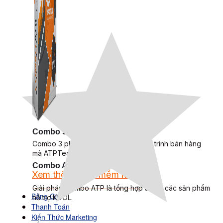
Combo Special
Combo 3 phần mềm tự chọn: chương trình bán hàng
mà ATPTeam triển khai.
Combo ATP
Xem thêm phần mềm khác
Xem thêm phần mềm khác
Giải pháp Combo ATP là tổng hợp tất cả các sản phẩm
Bảng Giá
hỗ trợ KDOL.
Thanh Toán
Kiến Thức Marketing