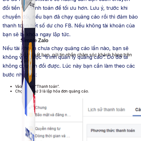
đổi tiền tệ thanh toán để tối ưu hơn. Lưu ý, trước khi
chuyển đổi, nếu bạn đã chạy quảng cáo rồi thì đảm bảo
thanh toán hết số dư cho FB. Nếu không tài khoản của
bạn sẽ bị khóa ngay lập tức.
Simple Zalo
Nếu tài khoản chưa chạy quảng cáo lần nào, bạn sẽ
Hỗ trợ kết bạn, gửi tin nhắn chăm sóc khách hàng trên
không vào được “trình quản lý quảng cáo”. Do đó ta
Zalo.
không chuyển đổi được. Lúc này bạn cần làm theo các
bước như sau:
Vào lại tag “Thanh toán”.
Chọn tag thứ 3 là lập hóa đơn quảng cáo.
Auto Viral Content
Công cụ đặt lịch, đăng bài tự động cho hàng loạt