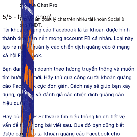
Simple Chat Pro
5/5 - (1 bình chọn)
Phần mềm quản lý chat trên nhiều tài khoản Social &
sàn TMDT.
Tài khoản quảng cáo Facebook là tài khoản được hình
thành dựa trên nền móng account FB cá nhân. Loại này
tạo ra nhằm quản lý các chiến dịch quảng cáo ở mạng
xã hội Facebook.
Bạn đang kinh doanh theo hướng truyền thông và muốn
tìm hướng đi mới. Hãy thử qua công cụ tài khoản quảng
cáo Facebook cực đơn giản. Cách này sẽ giúp bạn xây
dựng, quản lý và đánh giá các chiến dịch quảng cáo
hiệu quả.
Hãy cùng ATP Software tìm hiểu thông tin chi tiết về
vấn đề trên trong bài viết sau. Qua đó bạn cũng biết
được cách tạo tài khoản quảng cáo Facebook cho