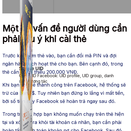
Một số vấn đề người dùng cần
phải lưu ý khi cài thẻ
Trước khi thêm thẻ vào, bạn cần đổi mã PIN và đợi
ngân hàng kích hoạt thẻ cho bạn. Bên cạnh đó, trong
Simple UID
thẻ cần có tối thiểu 200.000 VNĐ.
Quét UID Facebook: UID profile, UID group, danh
sách tương tác
Khi bạn cài thẻ thành công trên Facebook, hệ thống sẽ
trừ của bạn 1$. Tuy nhiên bạn đừng lo lắng vì mất tiền,
bởi số tiền này Facebook sẽ hoàn trả ngay sau đó.
Trong trường hợp bạn không muốn chạy trên thẻ hiện
tại và xóa nó ra khỏi tài khoản cá nhân, bạn cần phải
hoàn tất thanh toán khoản nợ cho Facebook. Sau đó