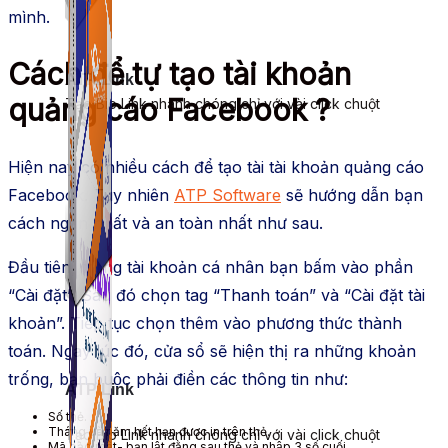
mình.
Cách để tự tạo tài khoản
ATP Link
quảng cáo Facebook ?
Tạo Bio Link nhanh chóng chỉ với vài click chuột
Hiện nay có nhiều cách để tạo tài tài khoản quảng cáo
Facebook. Tuy nhiên
ATP Software
sẽ hướng dẫn bạn
cách ngắn nhất và an toàn nhất như sau.
Đầu tiên, trong tài khoản cá nhân bạn bấm vào phần
“Cài đặt”. Sau đó chọn tag “Thanh toán” và “Cài đặt tài
khoản”. Tiếp tục chọn thêm vào phương thức thành
toán. Ngay lúc đó, cửa sổ sẽ hiện thị ra những khoản
trống, bạn buộc phải điền các thông tin như:
ATP Link
Số thẻ.
Tháng và năm hết hạn được in trên thẻ.
Tạo Bio Link nhanh chóng chỉ với vài click chuột
Mã bảo mật- bạn lật đằng sau thẻ và nhập 3 số cuối.