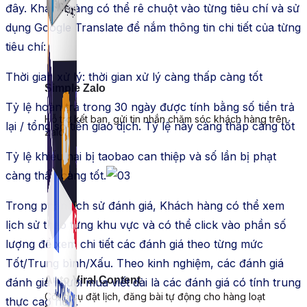
đây. Khách hàng có thể rê chuột vào từng tiêu chí và sử
dụng Google Translate để nắm thông tin chi tiết của từng
tiêu chí:
Thời gian xử lý: thời gian xử lý càng thấp càng tốt
Simple Zalo
Tỷ lệ hoàn trả trong 30 ngày được tính bằng số tiền trả
Hỗ trợ kết bạn, gửi tin nhắn chăm sóc khách hàng trên
lại / tổng số tiền giao dịch. Tỷ lệ này càng thấp càng tốt
Zalo.
Tỷ lệ khiếu nại bị taobao can thiệp và số lần bị phạt
càng thấp càng tốt.
Trong phần lịch sử đánh giá, Khách hàng có thể xem
lịch sử theo từng khu vực và có thể click vào phần số
lượng để xem chi tiết các đánh giá theo từng mức
Tốt/Trung bình/Xấu. Theo kinh nghiệm, các đánh giá
Auto Viral Content
đánh giá người mua viết dài là các đánh giá có tính trung
Công cụ đặt lịch, đăng bài tự động cho hàng loạt
thực cao hơn.