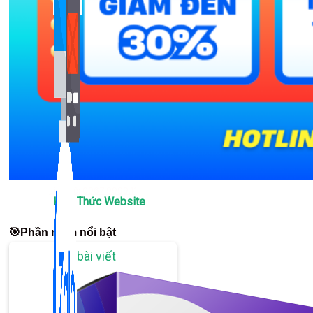
Bán Hàng Online
2,632 bài viết
New
Liên hệ: 0967.9999.11
Kiến Thức Website
🎯Phần mềm nổi bật
309 bài viết