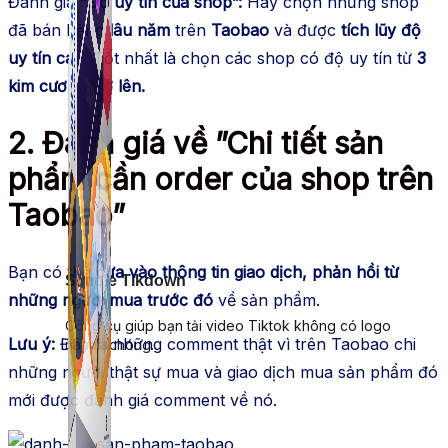
Đánh giá
”Độ uy tín của shop”:
Hãy chọn những shop
đã bán hàng
lâu năm
trên
Taobao
và được
tích lũy độ
uy tín cao.
Tốt nhất là chọn các shop có độ uy tín từ
3
kim cương trở lên.
2. Đánh giá về ”Chi tiết sản
phẩm cần order của shop trên
Taobao”
Bạn có thể
dựa vào thông tin giao dịch, phản hồi từ
Simple Tikdown
những người mua trước đó
về sản phẩm.
Công cụ giúp bạn tải video Tiktok không có logo
Lưu ý:
Đây là những comment thật vì trên Taobao chi
nhanh chóng.
những người thật sự mua và giao dịch mua sản phẩm đó
mới được đánh giá comment về nó.