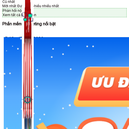
Cũ nhất
Mới nhất
Được bỏ phiếu nhiều nhất
Phản hồi nội tuyến
Xem tất cả bình luận
Phần mềm Marketing nổi bật
🎉 Ưu đãi Tết 2026
Thủ Thuật Facebook
536 bài viết
Kiếm Tiền MMO