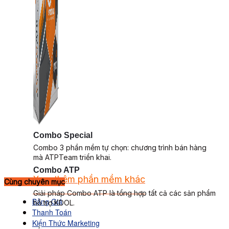
Combo Special
Combo 3 phần mềm tự chọn: chương trình bán hàng
mà ATPTeam triển khai.
Combo ATP
Xem thêm phần mềm khác
Cùng chuyên mục
Xem thêm phần mềm khác
Giải pháp Combo ATP là tổng hợp tất cả các sản phẩm
Bảng Giá
hỗ trợ KDOL.
Thanh Toán
Kiến Thức Marketing