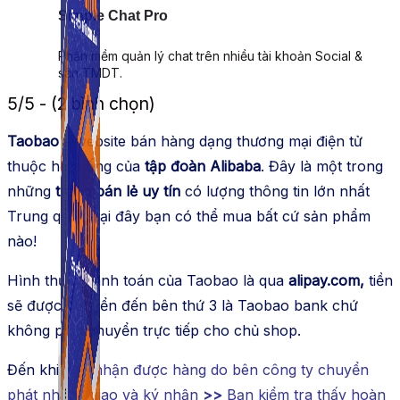
Simple Chat Pro
Phần mềm quản lý chat trên nhiều tài khoản Social &
sàn TMDT.
5/5 - (2 bình chọn)
Taobao
– website bán hàng dạng thương mại điện tử
thuộc hệ thống của
tập đoàn Alibaba
. Đây là một trong
những
trang bán lẻ uy tín
có lượng thông tin lớn nhất
Trung quốc, tại đây bạn có thể mua bất cứ sản phẩm
nào!
Hình thức thanh toán của Taobao là qua
alipay.com,
tiền
sẽ được chuyển đến bên thứ 3 là Taobao bank chứ
không phải chuyển trực tiếp cho chủ shop.
Đến khi bạn
nhận được hàng do bên công ty chuyển
phát nhanh giao và ký nhận
>>
Bạn kiểm tra thấy hoàn