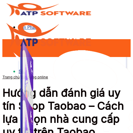
Sản Phẩm
Sản Phẩm
Trang chủ
Bán hàng online
Hướng dẫn đánh giá uy
tín Shop Taobao – Cách
lựa chọn nhà cung cấp
uy tín trên Taobao