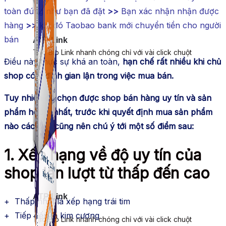
toàn đúng như bạn đã đặt
>>
Bạn xác nhận nhận được
hàng
>>
khi đó Taobao bank mới chuyển tiền cho người
bán
ATP Link
Tạo Bio Link nhanh chóng chỉ với vài click chuột
Điều này thực sự khá an toàn,
hạn chế rất nhiều khi chủ
shop có ý định gian lận trong việc mua bán.
Tuy nhiên để chọn được shop bán hàng uy tín và sản
phẩm hợp ý nhất, trước khi quyết định mua sản phẩm
nào các bạn cũng nên chú ý tới một số điểm sau:
1. Xếp hạng về độ uy tín của
shop lần lượt từ thấp đến cao
ATP Link
+ Thấp nhất là xếp hạng trái tim
+ Tiếp đến là kim cương
Tạo Bio Link nhanh chóng chỉ với vài click chuột