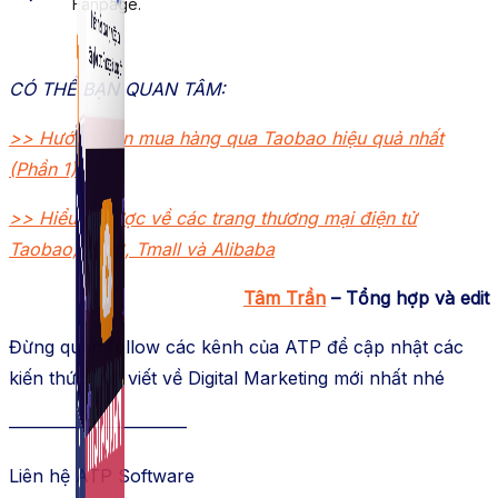
Fanpage.
CÓ THỂ BẠN QUAN TÂM:
>> Hướng dẫn mua hàng qua Taobao hiệu quả nhất
(Phần 1)
>> Hiểu sơ lược về các trang thương mại điện tử
Taobao, 1688, Tmall và Alibaba
Tâm Trần
– Tổng hợp và edit
Đừng quên follow các kênh của ATP để cập nhật các
kiến thức, bài viết về Digital Marketing mới nhất nhé
——————————
Liên hệ ATP Software