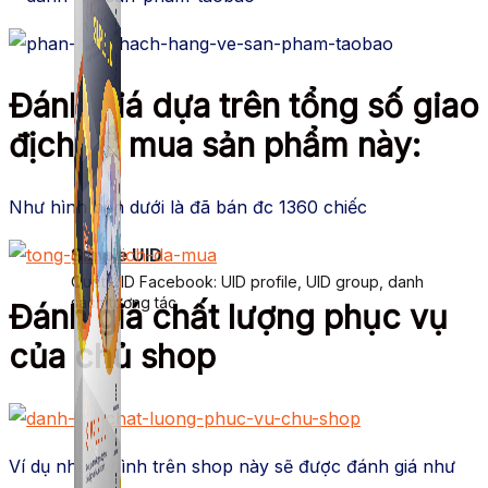
Đánh giá dựa trên tổng số giao
địch đã mua sản phẩm này:
Như hình bên dưới là đã bán đc 1360 chiếc
Simple UID
Quét UID Facebook: UID profile, UID group, danh
sách tương tác
Đánh giá chất lượng phục vụ
của chủ shop
Ví dụ như ở hình trên shop này sẽ được đánh giá như